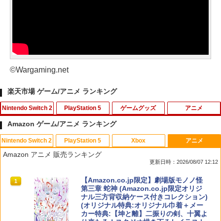
©Wargaming.net
楽天市場 ゲーム/アニメ ランキング
Nintendo Switch 2
PlayStation 5
ゲームグッズ
アニメ
Amazon ゲーム/アニメ ランキング
Nintendo Switch 2
PlayStation 5
Xbox
アニメ
【特典】ドラゴンクエストモンスターズ
【送料無料】(18in1)PS5 コントローラ
【中古】とびだせ どうぶつの森
ONE PIECE ワンピース 21STシーズン
1
1
1
1
Amazon アニメ 販売ランキング
4 枯れ木の国のビアンカ・フローラ S
ー 修理 ps5 コントローラー 修理キット
エッグヘッド編 PIECE.25【Blu-ray】 [
更新日時：2026/08/07 12:12
witch2版(【早期購入封入特典】冒険ス
ps5 コントローラー ゴム 交換 導電性 L1
尾田栄一郎 ]
￥658
タートダッシュセット)
L2 R1 R2 トリガー ブラック スプリング
スプラトゥーン レイダース|オンライン
PlayStation 5 デジタル・エディション
【純正品】Xbox ワイヤレス コントロー
【Amazon.co.jp限定】劇場版モノノ怪
付き 互換部品PS5コントローラー交換用
1
1
1
1
￥4,719
コード版
日本語専用 Console Language: Japan
ラー + USB-C® ケーブル
第三章 蛇神 (Amazon.co.jp限定オリジ
ボタン
￥7,623
ese only (CFI-2200B01)
ナル三方背収納ケース付きコレクション)
(オリジナル特典:オリジナル巾着＋メー
￥5,832
￥8,300
￥1,479
カー特典:【坤と離】二振りの剣、十翼よ
￥55,000
【中古】コナミ eBASEBALLパワフルプ
リョーマ！The Prince of Tennis 新生劇
2
2