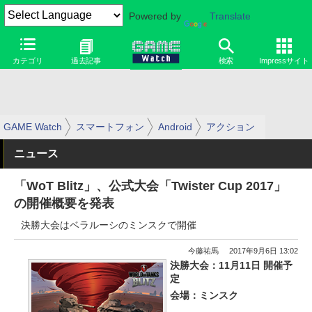
Powered by
Translate
カテゴリ
過去記事
検索
Impressサイト
GAME Watch
スマートフォン
Android
アクション
ニュース
「WoT Blitz」、公式大会「Twister Cup 2017」
の開催概要を発表
決勝大会はベラルーシのミンスクで開催
今藤祐馬
2017年9月6日 13:02
決勝大会：11月11日 開催予
定
会場：ミンスク