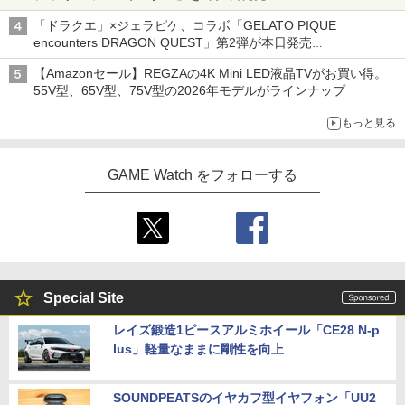
「特製ガーリックマヨソース」を使用した超大型チーズバーガー
「ドラクエ」×ジェラピケ、コラボ「GELATO PIQUE
encounters DRAGON QUEST」第2弾が本日発売
アイスカップに入ったスライムやわたぼう、ベビーサタンなどが
【Amazonセール】REGZAの4K Mini LED液晶TVがお買い得。
オリジナルアートで登場
55V型、65V型、75V型の2026年モデルがラインナップ
もっと見る
GAME Watch をフォローする
Special Site
レイズ鍛造1ピースアルミホイール「CE28 N-p
lus」軽量なままに剛性を向上
SOUNDPEATSのイヤカフ型イヤフォン「UU2