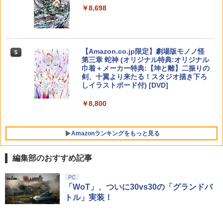
【楽天ブックス限定特典+特典】空の軌
ポイントまでご利用可
【純正品】Xbox ワイヤレス コントロー
着特典+他】劇場版「鬼滅の刃」無限城
ニンテンドープリペイド番号 5000円|オ
5
5
5
￥8,698
跡 the 2nd Nintendo Switch 2 Edition
￥5,105
【純正品】DualSense ワイヤレスコン
ラー (カーボンブラック)
編 第一章 猗窩座再来(完全生産限定版)
ンラインコード版
5
(DLCチラシ：NEOブレイサー・アガッ
トローラー(CFI-ZCT2J)
【Blu-ray】(キャラファイングラフ+タン
￥4,400
ト+【早期購入外付特典】DLCチラシ)
ブラー+かるた+他) [ 吾峠呼世晴 ]
￥8,020
￥5,000
￥10,737
￥8,055
￥18,370
【Amazon.co.jp限定】劇場版モノノ怪
5
第三章 蛇神 (オリジナル特典:オリジナル
スパイク・チュンソフト 【封入特典付】
5
巾着＋メーカー特典:【坤と離】二振りの
【PS5】Dune: Awakening （オンライ
剣、十翼より来たる！スタジオ描き下ろ
ン専用） [ELJM-31027 PS5 デュ-ン ア
しイラストボード付) [DVD]
ウェイクニング]
￥8,800
￥5,420
Amazonランキングをもっと見る
編集部のおすすめ記事
PC
「WoT」、ついに30vs30の「グランドバ
トル」実装！