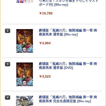
り来たる！スタジオ描き下ろしイラスト
ロ野球2020 【Switch用 ソフト】【EC
任天堂 【Switch2】ゼルダの伝説 ブレス
場版テニスの王子様Blu-rayコレクター
2
ボード付) [Blu-ray]
センター】保証期間1週間
オブ ザ ワイルド Nintendo Switch 2 Ed
ズ・エディション(3枚組)【Blu-ray】 [
Xbox プリペイドカード 5,000円 デジタ
ition [NXS-P-AAAAH NSW2 ゼルダノデ
【8/4-11 当店P5倍!&マラソン!】PS5 縦
皆川純子 ]
2
2
￥10,780
スプラトゥーン レイダース -Switch2
Beast of Reincarnation -PS5 【特典】
ルコード 【旧 Xbox ギフトカード】 [オ
2
ンセツ ブレス オブ ザ ワイルド]
置き スタンド 転倒防止 地震対策 傷付き
￥980
2
プロダクトコード 封入
ンラインコード]
防止 放熱改善 簡単取り付け Ps5 Slim/P
￥6,928
￥6,455
s5 Pro/Ps5 対応 プレイステーション5 P
￥7,710
layStation 5
￥7,286
￥5,000
劇場版「鬼滅の刃」無限城編 第一章 猗
2
【中古】ザ クルー:モーターフェス -PS4
3
窩座再来 通常版 [Blu-ray]
￥1,698
新劇場版銀魂 -吉原大炎上ー (完全生産限
3
鬼武者 Way of the Sword 【Switch2】
定版)【Blu-ray】 [ 杉田智和 ]
￥3,511
3
￥3,964
【純正品】Xbox ワイヤレス コントロー
POT-P-ABNMA
3
Nintendo Switch 2(日本語・国内専用)
【純正品】ディスクドライブ(CFI-ZDD1
3
ラー (ロボット ホワイト)
3
￥7,722
J) PlayStation 5
全モデル対応 鉄製 PS5 Pro / PS5 slim /
￥7,730
3
￥55,871
PS5 本体 縦置き 収納 壁掛け スタンド P
￥7,681
￥11,849
layStation 5 / PlayStation 5 slim / Play
劇場版「鬼滅の刃」無限城編 第一章 猗
3
Station 5 Pro コントローラー ヘッドフ
【中古】【純正品】ワイヤレスコントロ
4
窩座再来 通常版 [DVD]
ォン ホルダー プレステ5 プレイステーシ
ーラー (DUALSHOCK 4) グレイシャ
Re:ゼロから始める異世界生活 4th seas
4
ョン5 収納 放熱 装着簡単 冷却 静音 JYS
ー・ホワイト (CUH-ZCT2J13)
バイオハザード レクイエム Switch2版
on 1【Blu-ray】 [ 長月達平 ]
【純正品】Xbox 充電式バッテリー + US
4
4
￥3,523
-P5227-V3 送料無料
【純正品】DualSense ワイヤレスコン
B-C ケーブル
ニンテンドープリペイド番号 9000円|オ
4
4
トローラー ミッドナイト ブラック(CFI-
￥3,859
ンラインコード版
￥7,759
￥7,821
￥4,490
ZCT2J01)
￥2,618
￥9,000
￥10,737
劇場版「鬼滅の刃」無限城編 第一章 猗
4
[Switch 2] ぽこ あ ポケモン エキスパン
【楽天ブックス限定配送BOX】【楽天ブ
5
5
窩座再来 完全生産限定版 [Blu-ray]
R-Type Dimensions III PS5版
ションパス（ダウンロード版）※3,200
4
ックス限定グッズ+楽天ブックス限定先