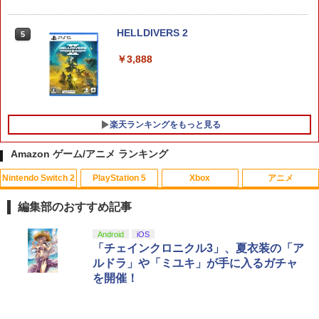
￥7,620
HELLDIVERS 2
5
￥3,888
【ダイヤ・プラチナ会員様限定！エント
5
リーでポイント10倍！】【メール便発
送】【新品】Nintendo Switch 2 ゲーム
ソフト ぽこ あ ポケモン POT-P-AAB5A
楽天ランキングをもっと見る
￥8,100
Amazon ゲーム/アニメ ランキング
Nintendo Switch 2
PlayStation 5
Xbox
アニメ
【中古】ワールドサッカーウイニングイ
【通常版 Blu-ray/DVD】【場面写クリア
1
1
レブン10
カード3枚セット（竈門炭治郎、冨岡義
編集部のおすすめ記事
勇、猗窩座）】 劇場版「鬼滅の刃」無限
城編 第一章 猗窩座再来
￥583
スプラトゥーン レイダース|オンライン
PlayStation 5 デジタル・エディション
【純正品】Xbox ワイヤレス コントロー
劇場版「鬼滅の刃」無限城編 第一章 猗
Android
iOS
1
1
1
1
コード版
日本語専用 Console Language: Japan
ラー + USB-C® ケーブル
窩座再来 通常版 [Blu-ray]
「チェインクロニクル3」、夏衣装の「ア
￥7,450
ese only (CFI-2200B01)
ルドラ」や「ミユキ」が手に入るガチャ
￥5,832
￥8,300
￥3,982
を開催！
￥55,000
【中古】ポケットモンスター サン - 3DS
2
新劇場版銀魂 -吉原大炎上ー (完全生産限
2
定版)【Blu-ray】 [ 杉田智和 ]
￥810