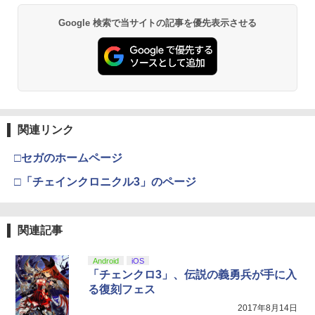
【純正品】Xbox ワイヤレス コントロー
2
スプラトゥーン レイダース -Switch2
劇場版「鬼滅の刃」無限城編 第一章 猗
Beast of Reincarnation -PS5 【特典】
ラー (ロボット ホワイト)
2
2
2
￥7,722
Google 検索で当サイトの記事を優先表示させる
窩座再来 通常版 [DVD]
プロダクトコード 封入
￥6,446
￥7,681
￥3,523
￥7,286
[Switch] Pokemon Champions + スタ
3
ーターパック（ダウンロード版）※720
劇場版モノノ怪 第三章 蛇神【Blu-ray】
3
ポイントまでご利用可
[ 神谷浩史 ]
【純正品】Xbox ワイヤレス コントロー
3
ラー (カーボンブラック)
￥980
Nintendo Switch 2(日本語・国内専用)
【Amazon.co.jp限定】劇場版モノノ怪
【純正品】ディスクドライブ(CFI-ZDD1
3
3
3
￥7,821
第三章 蛇神 (Amazon.co.jp限定オリジ
J) PlayStation 5
関連リンク
￥8,020
ナル三方背収納ケース付きコレクション)
￥55,491
(オリジナル特典:オリジナル巾着＋メー
￥11,980
□セガのホームページ
カー特典:【坤と離】二振りの剣、十翼よ
WSC / EYESRAIL レトロゲーム ガーデ
4
り来たる！スタジオ描き下ろしイラスト
ィアン 【コレクター開発x国内製造】 ハ
□「チェインクロニクル3」のページ
劇場版「鬼滅の刃」無限城編 第一章 猗
【純正品】Xbox 充電式バッテリー + US
4
4
ボード付) [Blu-ray]
ード コレクションケース UVカット 透明
窩座再来(完全生産限定版)【Blu-ray】 [
B-C ケーブル
保護 保管 クリアケース（ WSC ワンダー
吾峠呼世晴 ]
【純正品】DualSense ワイヤレスコン
ニンテンドープリペイド番号 9000円|オ
4
4
スワンカラー用 ）
￥10,780
トローラー ミッドナイト ブラック(CFI-
ンラインコード版
￥2,618
ZCT2J01)
関連記事
￥8,690
￥880
￥9,000
￥10,737
Android
iOS
劇場版「鬼滅の刃」無限城編 第一章 猗
4
「チェンクロ3」、伝説の義勇兵が手に入
窩座再来 完全生産限定版 [Blu-ray]
【楽天ブックス限定全巻購入特典+全巻
【国内正規品】Thrustmaster スラスト
5
5
【中古】ピクミン3 デラックス -Switch
る復刻フェス
5
購入特典】Re:ゼロから始める異世界生
マスター TH8S シフター - PC、PS4、P
ニンテンドープリペイド番号 5000円|オ
5
￥8,698
活 4th season 4【Blu-ray】(オリジナル
【純正品】DualSense ワイヤレスコン
S5、PS5 Pro、Xbox One、Xbox Serie
2017年8月14日
ンラインコード版
5
￥3,984