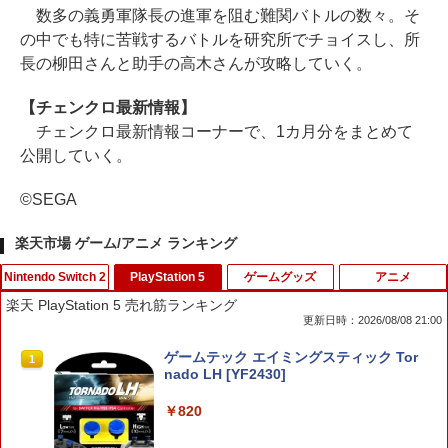
数多の義勇軍隊長の進軍を阻む難関バトルの数々。そ
の中でも特に苦戦するバトルを研究所でチョイスし、所
長の柳田さんと助手の高木さんが攻略していく。
【チェンクロ最新情報】
チェンクロ最新情報コーナーで、1カ月分をまとめて
公開していく。
©SEGA
楽天市場 ゲーム/アニメ ランキング
Nintendo Switch 2
PlayStation 5
ゲームグッズ
アニメ
楽天 PlayStation 5 売れ筋ランキング
更新日時：2026/08/08 21:00
【ダイヤ・プラチナ会員様限定！エント
ゲームテック エイミングスティック Tor
1
1
リーでポイント10倍！】【メール便発
nado LH [YF2430]
送】【新品】任天堂 Nintendo Switch 2
ゲームソフト スプラトゥーン レイダー
￥820
ス