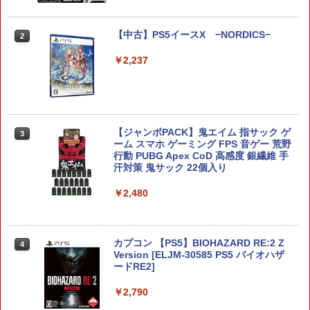
￥6,750
【中古】PS5イースX −NORDICS−
2
【当店独自で＋P10倍★要エントリー】
￥2,237
2
【中古】[Switch2] ぽこ あ ポケモン(20
260305)
￥6,880
【ジャンボPACK】鬼エイム 指サック ゲ
3
ーム スマホ ゲーミング FPS 音ゲー 荒野
行動 PUBG Apex CoD 高感度 銀繊維 手
【特典】デジモンストーリー タイムスト
3
汗対策 鬼サック 22個入り
レンジャー Switch2版(【早期購入封入
特典】プレオーダーパック＋「デジモン
￥2,480
カードゲーム」プレイアブルカード)
￥6,943
カプコン 【PS5】BIOHAZARD RE:2 Z
4
Version [ELJM-30585 PS5 バイオハザ
ードRE2]
コナミデジタルエンタテインメント 【S
4
witch】パワフルプロ野球2026-2027 [H
￥2,790
AC-P-BQPYA NSW パワフルプロヤキュ
ウ 2026-2027]