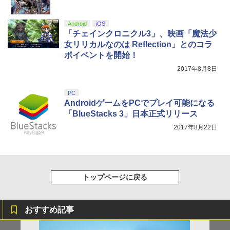
A5キャラファイングラフ+長月達平書き
トローラー(CFI-ZCT2J)
s X|S 対応の高精度 H パターン シフター
下ろし小説) [ 長月達平 ]
￥5,000
￥10,737
￥14,141
Android
iOS
￥9,900
「チェインクロニクル3」、映画「魔法少
【Amazon.co.jp限定】劇場版モノノ怪
5
第三章 蛇神 (オリジナル特典:オリジナル
女リリカルなのは Reflection」とのコラ
巾着＋メーカー特典:【坤と離】二振りの
ボイベントを開始！
剣、十翼より来たる！スタジオ描き下ろ
2017年8月8日
しイラストボード付) [DVD]
￥8,800
PC
AndroidゲームをPCでプレイ可能になる
「BlueStacks 3」日本正式リリース
2017年8月22日
トップページに戻る
おすすめ記事