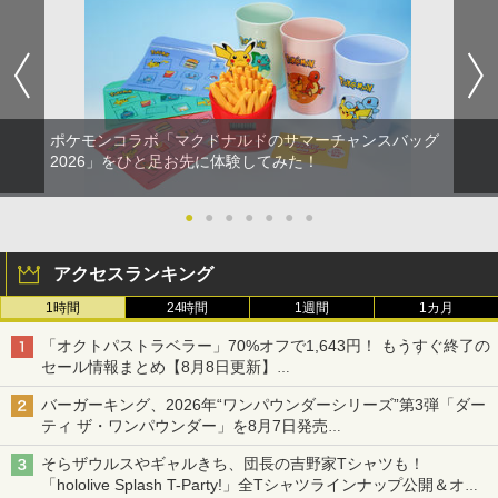
ポケモンコラボ「マクドナルドのサマーチャンスバッグ
2026」をひと足お先に体験してみた！
●
●
●
●
●
●
●
アクセスランキング
1時間
24時間
1週間
1カ月
「オクトパストラベラー」70%オフで1,643円！ もうすぐ終了の
セール情報まとめ【8月8日更新】
ニンテンドーeショップでは「大神 絶景版」が67%オフで990円
バーガーキング、2026年“ワンパウンダーシリーズ”第3弾「ダー
ティ ザ・ワンパウンダー」を8月7日発売
「特製ガーリックマヨソース」を使用した超大型チーズバーガー
そらザウルスやギャルきち、団長の吉野家Tシャツも！
「hololive Splash T-Party!」全Tシャツラインナップ公開＆オン