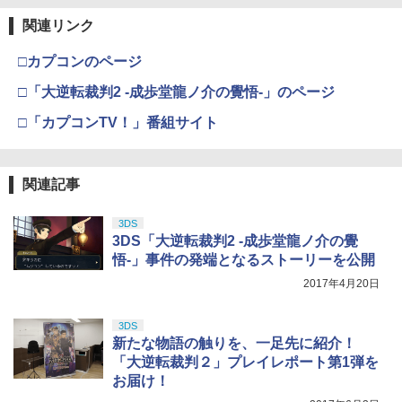
関連リンク
□カプコンのページ
□「大逆転裁判2 -成歩堂龍ノ介の覺悟-」のページ
□「カプコンTV！」番組サイト
関連記事
3DS
3DS「大逆転裁判2 -成歩堂龍ノ介の覺
悟-」事件の発端となるストーリーを公開
2017年4月20日
3DS
新たな物語の触りを、一足先に紹介！
「大逆転裁判２」プレイレポート第1弾を
お届け！