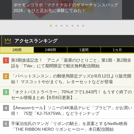
ポケモンコラボ「マクドナルドのサマーチャンスバッグ
2026」をひと足お先に体験してみた！
●
●
●
●
●
●
●
アクセスランキング
1時間
24時間
1週間
1カ月
第3期放送記念！ アニメ「薬屋のひとりごと」第1期・第2期全
話を「TVer」にて期間限定で順次無料配信開始
「パペットスンスン」の郵便局限定グッズが8月12日より販売開
始！ マスコットやがまぐち、レターセットなどが登場
「オクトパストラベラー」70%オフで1,643円！ もうすぐ終了の
セール情報まとめ【8月8日更新】
ニンテンドーeショップでは「大神 絶景版」が67%オフで990円
【Amazonセール】ソニーの4K液晶テレビ「ブラビア」がお買い
得！ 75型「KJ-75X75WL」などラインナップ
手塚治虫氏のマンガ「リボンの騎士」を原案とするNetflix映画
「THE RIBBON HERO リボンヒーロー」本日配信開始