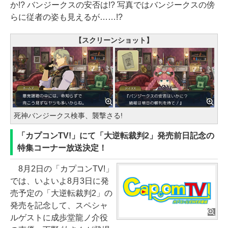
か!? バンジークスの安否は!? 写真ではバンジークスの傍
らに従者の姿も見えるが……!?
【スクリーンショット】
死神バンジークス検事、襲撃さる!
「カプコンTV!」にて「大逆転裁判2」発売前日記念の
特集コーナー放送決定！
8月2日の「カプコンTV!」
では、いよいよ8月3日に発
売予定の「大逆転裁判2」の
発売を記念して、スペシャ
ルゲストに成歩堂龍ノ介役