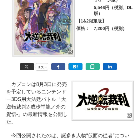
ッケージ版）
5,546円（税別、DL
版）
【1&2限定版】
価格：
7,200円（税別）
リスト
カプコンは8月3日に発売
を予定しているニンテンド
ー3DS用大法廷バトル「大
逆転裁判2-成歩堂龍ノ介の
覺悟-」の最新情報を公開し
た。
今回公開されたのは、謎多き人物“仮面の従者”につい