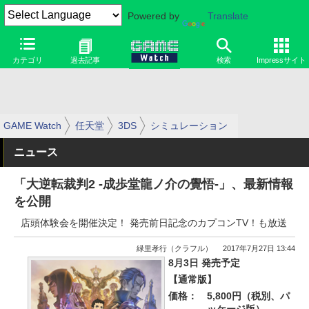
Powered by
Translate
カテゴリ
過去記事
検索
Impressサイト
GAME Watch
任天堂
3DS
シミュレーション
ニュース
「大逆転裁判2 -成歩堂龍ノ介の覺悟-」、最新情報
を公開
店頭体験会を開催決定！ 発売前日記念のカプコンTV！も放送
緑里孝行（クラフル）
2017年7月27日 13:44
8月3日 発売予定
【通常版】
価格：
5,800円（税別、パ