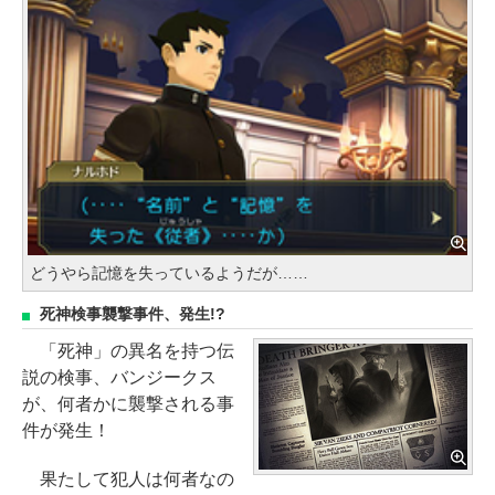
どうやら記憶を失っているようだが……
死神検事襲撃事件、発生!?
「死神」の異名を持つ伝
説の検事、バンジークス
が、何者かに襲撃される事
件が発生！
果たして犯人は何者なの