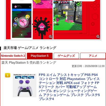
楽天市場 ゲーム/アニメ ランキング
Nintendo Switch 2
PlayStation 5
ゲームグッズ
アニメ
楽天 PlayStation 5 売れ筋ランキング
更新日時：2026/08/08 11:00
スクウェア・エニックス 【封入特典付】
FPS エイム アシストキャップ PS5 PS4
1
1
【Switch2】ファイナルファンタジー レ
コントローラ 対応 Playstation プレイス
ゾナンス [POT-P-ABV7A NSW2 ファイ
テーション 対戦 APEX cod フォトナ FP
ナルファンタジ- レゾナンス]
Sフリーク カバー 可動域アップ ゲーム
パープル オレンジ シューティングゲー
ム アクションゲーム プレステ プレステ5
￥6,910
プレステ4