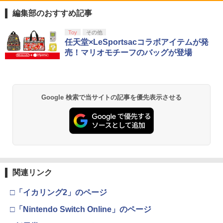
【中古】あつまれ!! メイドインワリオ
【中古】ベイマックス MovieNEX[純正
1
1
(ワリオのすごろく付)
ブルーレイ＋純正ケース]
編集部のおすすめ記事
￥350
￥1,280
スプラトゥーン レイダース|オンライン
PlayStation 5 デジタル・エディション
【純正品】Xbox ワイヤレス コントロー
劇場版「鬼滅の刃」無限城編 第一章 猗
Toy
その他
1
1
1
1
コード版
日本語専用 Console Language: Japan
ラー + USB-C® ケーブル
窩座再来 通常版 [Blu-ray]
任天堂×LeSportsacコラボアイテムが発
ese only (CFI-2200B01)
売！マリオモチーフのバッグが登場
￥5,832
￥8,300
￥3,982
￥55,000
【新品】【ETC_G】スーパーマリオ キ
モアナと伝説の海2 ブルーレイ＋DVD セ
2
2
ャラクターライト（テレサ）[在庫品]
ット [Blu-ray]
【純正品】Xbox ワイヤレス コントロー
￥1,380
￥3,978
2
Google 検索で当サイトの記事を優先表示させる
スプラトゥーン レイダース -Switch2
劇場版「鬼滅の刃」無限城編 第一章 猗
Beast of Reincarnation -PS5 【特典】
ラー (ロボット ホワイト)
2
2
2
窩座再来 通常版 [DVD]
プロダクトコード 封入
￥6,449
￥7,681
￥3,523
￥7,286
【新品】【ETC_G】スーパーマリオ キ
3
新品北米版Blu-ray！＜『海がきこえ
ャラクターライト（スーパーキノコ）[在
3
る』＋『ギブリーズ episode2』＞ （望
庫品]
月智充監督作品/スタジオジブリ）
【純正品】Xbox ワイヤレス コントロー
3
ラー (カーボンブラック)
￥1,380
関連リンク
Nintendo Switch 2(日本語・国内専用)
【Amazon.co.jp限定】劇場版モノノ怪
【純正品】ディスクドライブ(CFI-ZDD1
3
3
￥4,390
3
第三章 蛇神 (Amazon.co.jp限定オリジ
J) PlayStation 5
￥8,020
ナル三方背収納ケース付きコレクション)
￥55,871
□「イカリング2」のページ
(オリジナル特典:オリジナル巾着＋メー
￥11,980
【新品】【ETC_G】スーパーマリオ キ
4
カー特典:【坤と離】二振りの剣、十翼よ
□「Nintendo Switch Online」のページ
即納 借りぐらしのアリエッティ blu-ray
ャラクターライト（ハテナブロック）[在
4
り来たる！スタジオ描き下ろしイラスト
新パッケージ 劇場版 北米版 ブルーレ
庫品]
【純正品】Xbox 充電式バッテリー + US
4