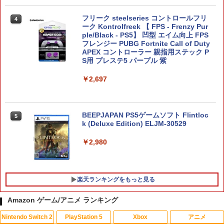
任天堂 【Switch2】ゼルダの伝説 ティア
5
ーズ オブ ザ キングダム Nintendo Swit
フリーク steelseries コントロールフリ
ch 2 Edition [NXS-P-AXN7B NSW2 ゼ
4
ーク Kontrolfreek 【 FPS - Frenzy Pur
ルダノデンセツ ティア-ズ オブ ザ キン
ple/Black - PS5】 凹型 エイム向上 FPS
グダム]
フレンジー PUBG Fortnite Call of Duty
APEX コントローラー 親指用ステック P
￥7,830
S用 プレステ5 パープル 紫
￥2,697
BEEPJAPAN PS5ゲームソフト Flintloc
5
k (Deluxe Edition) ELJM-30529
￥2,980
楽天ランキングをもっと見る
Amazon ゲーム/アニメ ランキング
Nintendo Switch 2
PlayStation 5
Xbox
アニメ