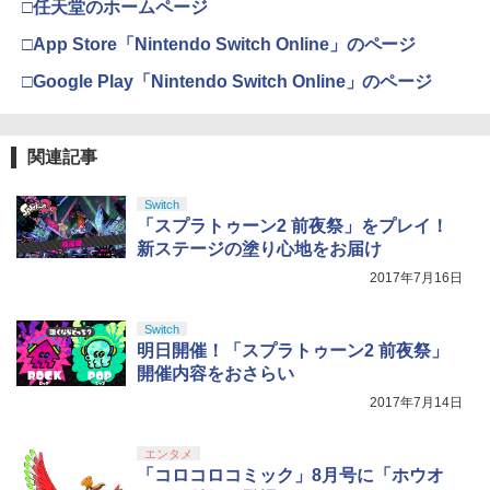
ボード付) [Blu-ray]
□任天堂のホームページ
イ・DVD2枚組 スタジオジブリ 宮崎
B-C ケーブル
駿 アニメ the secret world of Arrietty
【純正品】DualSense ワイヤレスコン
ニンテンドープリペイド番号 9000円|オ
4
￥1,380
4
￥10,780
□App Store「Nintendo Switch Online」のページ
日本語 英語 ジブリ アリエッティ blu-r
トローラー ミッドナイト ブラック(CFI-
ンラインコード版
￥2,618
ay comboパック コンボパック【USA正
ZCT2J01)
□Google Play「Nintendo Switch Online」のページ
規品】送料無料
￥9,000
￥10,737
【中古】妖怪ウォッチ3 スシ (【特典】
5
劇場版「鬼滅の刃」無限城編 第一章 猗
4
￥4,400
限定"妖怪ドリームメダル"「KKブラザー
窩座再来 完全生産限定版 [Blu-ray]
【国内正規品】Thrustmaster スラスト
ズ メダル」同梱) - 3DS
5
関連記事
マスター TH8S シフター - PC、PS4、P
ニンテンドープリペイド番号 5000円|オ
5
￥8,698
【純正品】DualSense ワイヤレスコン
S5、PS5 Pro、Xbox One、Xbox Serie
ンラインコード版
5
￥1,728
「きみの色」通常版【Blu-ray】 [ 山田尚
トローラー(CFI-ZCT2J)
s X|S 対応の高精度 H パターン シフター
Switch
5
子 ]
「スプラトゥーン2 前夜祭」をプレイ！
￥5,000
￥10,737
￥14,141
新ステージの塗り心地をお届け
￥4,517
【Amazon.co.jp限定】劇場版モノノ怪
2017年7月16日
5
第三章 蛇神 (オリジナル特典:オリジナル
巾着＋メーカー特典:【坤と離】二振りの
剣、十翼より来たる！スタジオ描き下ろ
Switch
しイラストボード付) [DVD]
明日開催！「スプラトゥーン2 前夜祭」
開催内容をおさらい
￥8,800
2017年7月14日
エンタメ
「コロコロコミック」8月号に「ホウオ