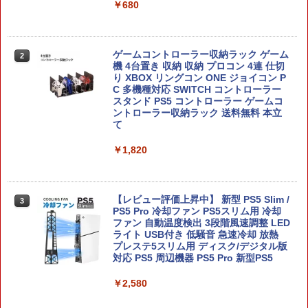
￥680
ドラゴンボール Sparking！ ZERO
2
￥7,520
ゲームコントローラー収納ラック ゲーム
2
機 4台置き 収納 収納 プロコン 4連 仕切
り XBOX リングコン ONE ジョイコン P
C 多機種対応 SWITCH コントローラー
スタンド PS5 コントローラー ゲームコ
ントローラー収納ラック 送料無料 本立
鬼武者 Way of the Sword 【Switch2】
3
て
POT-P-ABNMA
￥1,820
￥7,730
【レビュー評価上昇中】 新型 PS5 Slim /
3
PS5 Pro 冷却ファン PS5スリム用 冷却
ELDEN RING Tarnished Edition 【Swit
4
ファン 自動温度検出 3段階風速調整 LED
ch2】 POT-P-AAF6C
ライト USB付き 低騒音 急速冷却 放熱
プレステ5スリム用 ディスク/デジタル版
￥7,757
対応 PS5 周辺機器 PS5 Pro 新型PS5
￥2,580