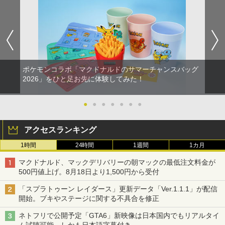
ポケモンコラボ「マクドナルドのサマーチャンスバッグ
2026」をひと足お先に体験してみた！
●
●
●
●
●
●
●
アクセスランキング
1時間
24時間
1週間
1カ月
マクドナルド、マックデリバリーの朝マックの最低注文料金が
500円値上げ。8月18日より1,500円から受付
「スプラトゥーン レイダース」更新データ「Ver.1.1.1」が配信
開始。ブキやステージに関する不具合を修正
ネトフリで公開予定「GTA6」新映像は日本国内でもリアルタイ