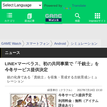
Powered by
Translate
カテゴリ
過去記事
検索
Impressサイト
GAME Watch
スマートフォン
Android
シミュレーション
ニュース
LINE×マーベラス、初の共同事業で「千銃士」を
今冬サービス提供決定
銃の化身である「貴銃士」を収集・育成する古銃育成シミュ
レーション
緑里孝行（クラフル）
2017年7月14日 13:10
今冬サービス提供予定
利用料金：無料（アイテム
課金あり）