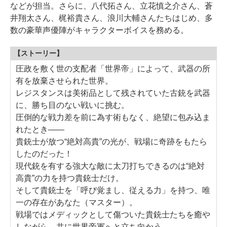
などが担当。さらに、八代拓さん、立花慎之介さん、蒼
井翔太さん、梶裕貴さん、浪川大輔さんたちはじめ、多
数の豪華声優陣がキャラクターボイスを務める。
【ストーリー】
圧政を敷く世の支配者「世界帝」によって、武器の所
有を放棄させられた世界。
レジスタンスは美術品として残されていた古銃を武器
に、勝ち目のない戦いに挑む。
圧倒的な戦力差を前に為す術もなく、絶望に包み込ま
れたとき――
貴銃士が放つ“絶対高貴”の光が、戦場に奇跡をもたら
したのだった！
現代銃を有する強大な敵に太刀打ちできるのは“絶対
高貴”の力を持つ貴銃士だけ。
そして貴銃士を「呼び覚まし、従える力」を持つ、唯
一の存在があなた（マスター）。
戦場ではメディックとして傷ついた貴銃士たちを癒や
しながら、共に世界帝軍へと立ち向かう。