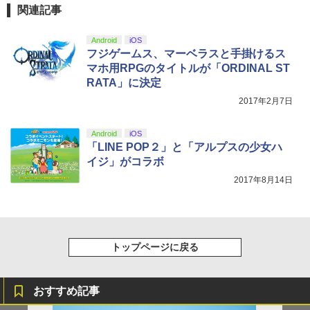
￥10,737
ヤマトよ永遠に REBEL3199 6【Blu-ra
5
関連記事
劇場版「鬼滅の刃」無限城編 第一章 猗
4
y】 [ 西崎義展 ]
￥1,803
窩座再来 完全生産限定版 [Blu-ray]
【純正品】Xbox ワイヤレス コントロー
Android
iOS
￥8,751
ニンテンドープリペイド番号 5000円|オ
5
5
￥8,698
【純正品】DualSense ワイヤレスコン
ラー (カーボンブラック)
フジゲームス、マーベラスと手掛けるス
ンラインコード版
5
トローラー(CFI-ZCT2J)
マホ用RPGのタイトルが「ORDINAL ST
￥8,020
￥5,000
RATA」に決定
￥10,737
2017年2月7日
【Amazon.co.jp限定】劇場版モノノ怪
5
第三章 蛇神 (オリジナル特典:オリジナル
巾着＋メーカー特典:【坤と離】二振りの
Android
iOS
剣、十翼より来たる！スタジオ描き下ろ
「LINE POP２」と「アルプスの少女ハ
しイラストボード付) [DVD]
イジ」がコラボ
2017年8月14日
￥8,800
トップページに戻る
おすすめ記事