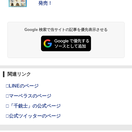
ese only (CFI-2200B01)
ナル三方背収納ケース付きコレクション)
発売！
(オリジナル特典:オリジナル巾着＋メー
￥5,832
￥8,300
【中古】たまごっちのプチプチおみせっ
カー特典:【坤と離】二振りの剣、十翼よ
2
￥55,000
千と千尋の神隠し 舞台版ダブルキャスト
2
ち
り来たる！スタジオ描き下ろしイラスト
(2023年版) ブルーレイ【Blu-ray】
ボード付) [Blu-ray]
￥529
Xbox プリペイドカード 5,000円 デジタ
￥5,480
2
Google 検索で当サイトの記事を優先表示させる
￥10,780
スプラトゥーン レイダース -Switch2
Beast of Reincarnation -PS5 【特典】
ルコード 【旧 Xbox ギフトカード】 [オ
2
2
プロダクトコード 封入
ンラインコード]
￥6,455
￥7,286
￥5,000
【中古】牧場物語 キラキラ太陽となかま
3
劇場版「鬼滅の刃」無限城編 第一章 猗
2
たち
『映画 ラブライブ！蓮ノ空女学院スクー
3
窩座再来 通常版 [Blu-ray]
ルアイドルクラブ Bloom Garden Part
y』(特装限定版)【Blu-ray】 [ 矢立肇 ]
￥752
￥3,964
【純正品】Xbox ワイヤレス コントロー
3
関連リンク
Nintendo Switch 2(日本語・国内専用)
【純正品】ディスクドライブ(CFI-ZDD1
3
ラー (ロボット ホワイト)
￥8,580
3
J) PlayStation 5
￥55,871
□LINEのページ
￥7,681
【中古】オーバーライド 2:スーパーメカ
4
￥11,849
リーグ ULTRAMAN DX Edition -Switch
劇場版「鬼滅の刃」無限城編 第一章 猗
□マーベラスのページ
3
ヤマトよ永遠に REBEL3199 7＜最終巻
4
窩座再来 通常版 [DVD]
＞【Blu-ray】 [ 西崎義展 ]
￥948
□「千銃士」の公式ページ
【純正品】Xbox 充電式バッテリー + US
4
￥3,523
【純正品】DualSense ワイヤレスコン
B-C ケーブル
￥8,751
ニンテンドープリペイド番号 9000円|オ
4
4
□公式ツイッターのページ
トローラー ミッドナイト ブラック(CFI-
ンラインコード版
ZCT2J01)
￥2,618
￥9,000
【中古】ゼルダの伝説 時のオカリナ 3D
5