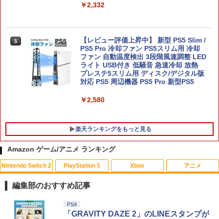
￥2,332
任天堂 【Switch2】ゼルダの伝説 ブレス
5
オブ ザ ワイルド Nintendo Switch 2 Ed
ition [NXS-P-AAAAH NSW2 ゼルダノデ
【レビュー評価上昇中】 新型 PS5 Slim /
ンセツ ブレス オブ ザ ワイルド]
5
PS5 Pro 冷却ファン PS5スリム用 冷却
ファン 自動温度検出 3段階風速調整 LED
￥7,710
ライト USB付き 低騒音 急速冷却 放熱
プレステ5スリム用 ディスク/デジタル版
対応 PS5 周辺機器 PS5 Pro 新型PS5
￥2,580
楽天ランキングをもっと見る
Amazon ゲーム/アニメ ランキング
Nintendo Switch 2
PlayStation 5
Xbox
アニメ
【中古】トモダチコレクション
【中古】【未使用品】ミラベルと魔法だ
1
1
らけの家 MovieNEX [DVDのみ]
編集部のおすすめ記事
￥466
￥3,280
スプラトゥーン レイダース|オンライン
PlayStation 5 デジタル・エディション
【純正品】Xbox ワイヤレス コントロー
【Amazon.co.jp限定】劇場版モノノ怪
PS4
1
1
1
1
コード版
日本語専用 Console Language: Japan
ラー + USB-C® ケーブル
第三章 蛇神 (Amazon.co.jp限定オリジ
「GRAVITY DAZE 2」のLINEスタンプが