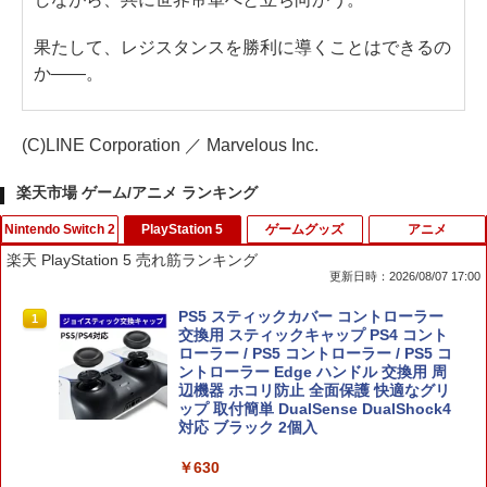
果たして、レジスタンスを勝利に導くことはできるの
か――。
(C)LINE Corporation ／ Marvelous Inc.
楽天市場 ゲーム/アニメ ランキング
Nintendo Switch 2
PlayStation 5
ゲームグッズ
アニメ
楽天 PlayStation 5 売れ筋ランキング
更新日時：2026/08/07 17:00
【当店独自で＋P10倍★要エントリー】
PS5 スティックカバー コントローラー
1
1
【新品】【お取り寄せ】[ACC][Switch2]
交換用 スティックキャップ PS4 コント
ぬいポーチ for Nintendo Swich 2(ニン
ローラー / PS5 コントローラー / PS5 コ
テンドースイッチ2) メタモン 任天堂ラ
ントローラー Edge ハンドル 交換用 周
イセンス商品 HORI(NSX-185)(2026071
辺機器 ホコリ防止 全面保護 快適なグリ
6)
ップ 取付簡単 DualSense DualShock4
対応 ブラック 2個入
￥6,150
￥630