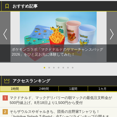
おすすめ記事
ポケモンコラボ「マクドナルドのサマーチャンスバッグ
2026」をひと足お先に体験してみた！
●
●
●
●
●
●
●
アクセスランキング
1時間
24時間
1週間
1カ月
マクドナルド、マックデリバリーの朝マックの最低注文料金が
500円値上げ。8月18日より1,500円から受付
そらザウルスやギャルきち、団長の吉野家Tシャツも！
「hololive Splash T-Party!」全Tシャツラインナップ公開＆オン