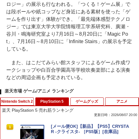
ロジー」の展示も行なわれる。「つくる！ゲーム展」で
は段ボールや紙コップなど身近にある素材を使った「ゲ
ームを作り出す」体験ができ、「最先端体感型テクノロ
ジー」では東京大学大学院情報理工学系研究科、廣瀬・
谷川・鳴海研究室より7月16日～8月20日に「Magic Po
t」、7月16日～8月10日に「Infinite Stairs」の展示を予定
している。
また、はこだてみらい館スタッフによるゲーム作成ワ
ークショップや白百合学園高等学校吹奏楽部による演奏
などの周辺企画も予定されている。
楽天市場 ゲーム/アニメ ランキング
Nintendo Switch 2
PlayStation 5
ゲームグッズ
アニメ
楽天 PlayStation 5 売れ筋ランキング
更新日時：2026/08/07 20:00
【新品】Switch2 eFootball Kick-Off!
[メール便OK]【新品】【PS5】CRYSTA
1
1
【メール便】
R -クライスタ- ［PS5版］[在庫品]