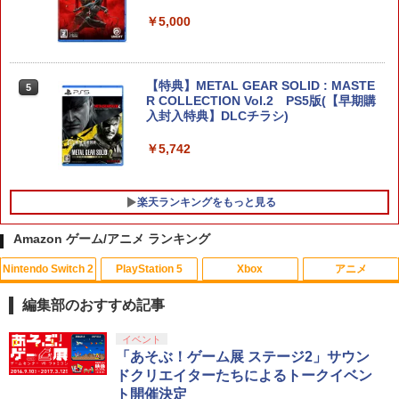
￥5,000
【当店独自で＋P10倍★要エントリー】
5
【中古】[Switch2] ドラゴンクエストVII
【特典】METAL GEAR SOLID : MASTE
Reimagined(ドラクエ7 リイマジンド)
5
R COLLECTION Vol.2 PS5版(【早期購
スクウェア・エニックス(20260205)
入封入特典】DLCチラシ)
￥5,080
￥5,742
楽天ランキングをもっと見る
Amazon ゲーム/アニメ ランキング
Nintendo Switch 2
PlayStation 5
Xbox
アニメ
GBC用 レトロコレクションケース 5枚
【中古】アナと雪の女王 MovieNEX [ブ
1
1
ゲームボーイ ソフト ケース ゲーム 収納
ルーレイ+DVD+デジタルコピー（クラウ
編集部のおすすめ記事
ケース 高透明 簡単組立 PP素材 日本製 3
ド対応）+MovieNEXワールド] [Blu-ray]
Aカンパニー RCC-GBCASE-5P 【メー
スプラトゥーン レイダース|オンライン
PlayStation 5 デジタル・エディション
【純正品】Xbox ワイヤレス コントロー
【Amazon.co.jp限定】劇場版モノノ怪
イベント
ル便送料無料】
1
1
1
1
￥1,100
コード版
日本語専用 Console Language: Japan
ラー + USB-C® ケーブル
第三章 蛇神 (Amazon.co.jp限定オリジ
「あそぶ！ゲーム展 ステージ2」サウン
ese only (CFI-2200B01)
ナル三方背収納ケース付きコレクション)
ドクリエイターたちによるトークイベン
￥880
(オリジナル特典:オリジナル巾着＋メー
￥5,832
￥8,300
ト開催決定