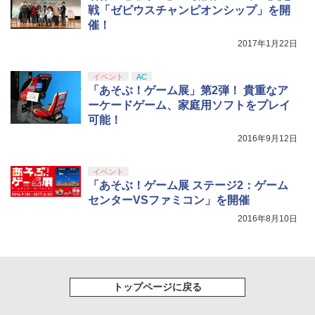
【純正品】Xbox Elite ワイヤレス コン
2弾キービジュアル使用ステッカーセッ
5
戦「ゼビウスチャンピオンシップ」を開
トローラー Series 2 Core Edition (ホワ
ト(2枚1セット・袋入れ)) [ 士郎正宗 ]
ニンテンドープリペイド番号 5000円|オ
5
Switch2 ケース レザーケース スイッチ2
￥8,698
催！
5
【純正品】DualSense ワイヤレスコン
イト)
ンラインコード版
5
Nintendo 対応 スイッチ スイッチツー
トローラー(CFI-ZCT2J)
￥5,535
2017年1月22日
シンプル ミニマル PUレザー 革 カバー
￥18,500
￥5,000
ポーチ ストラップ付属 オシャレ ソフト
￥10,737
収納 ガジェットケース クリスマス ギフ
イベント
AC
ト プレゼント 送料無料
【Amazon.co.jp限定】劇場版モノノ怪
5
「あそぶ！ゲーム展」第2弾！ 貴重なア
第三章 蛇神 (オリジナル特典:オリジナル
ーケードゲーム、家庭用ソフトをプレイ
巾着＋メーカー特典:【坤と離】二振りの
￥3,480
可能！
剣、十翼より来たる！スタジオ描き下ろ
しイラストボード付) [DVD]
2016年9月12日
￥8,800
イベント
「あそぶ！ゲーム展 ステージ2：ゲーム
センターVSファミコン」を開催
2016年8月10日
トップページに戻る