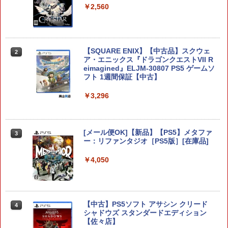
￥3,800
￥2,560
テーブルモード専用 ポータブルUSBハブ
【SQUARE ENIX】【中古品】スクウェ
2
2
スタンド 2ポート for Nintendo Switch
ア・エニックス『ドラゴンクエストVII R
2
eimagined』ELJM-30807 PS5 ゲームソ
フト 1週間保証【中古】
￥3,980
￥3,296
スクウェア・エニックス ドラゴンクエス
3
トXI 過ぎ去りし時を求めて S【Switch
[メール便OK]【新品】【PS5】メタファ
3
2】 POTPAANVA [POTPAANVA]
ー：リファンタジオ［PS5版］[在庫品]
￥4,920
￥4,050
ドラゴンクエストXI 過ぎ去りし時を求
4
【中古】PS5ソフト アサシン クリード
めて S Switch2版
4
シャドウズ スタンダードエディション
【佐々店】
￥4,930