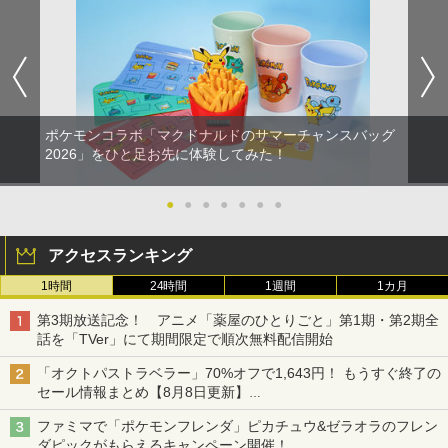
ポケモンコラボ「マクドナルドのサマーチャンスバッグ
2026」をひと足お先に体験してみた！
●
●
●
●
●
●
●
アクセスランキング
1時間
24時間
1週間
1カ月
第3期放送記念！ アニメ「薬屋のひとりごと」第1期・第2期全
話を「TVer」にて期間限定で順次無料配信開始
「オクトパストラベラー」70%オフで1,643円！ もうすぐ終了の
セール情報まとめ【8月8日更新】
ニンテンドーeショップでは「大神 絶景版」が67%オフで990円
ファミマで「ポケモンフレンダ」ピカチュウ&ゼラオラのフレン
ダピックがもらえるキャンペーン開催！