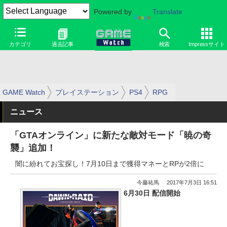
Powered by
Translate
カテゴリ
過去記事
検索
Impressサイト
GAME Watch
プレイステーション
PS4
RPG
ニュース
「GTAオンライン」に新たな敵対モード「暁の奇
襲」追加！
闇に紛れてお宝探し！7月10日まで獲得マネーとRPが2倍に
今藤祐馬
2017年7月3日 16:51
6月30日 配信開始