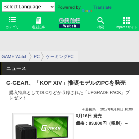
Powered by
Translate
カテゴリ
過去記事
検索
Impressサイト
GAME Watch
PC
ゲーミングPC
ニュース
G-GEAR、「KOF XIV」推奨モデルのPCを発売
購入特典としてDLCなどが収録された「UPGRADE PACK」プ
レゼント
今藤祐馬
2017年6月16日 10:00
6月16日 発売
価格：89,800円（税別）～