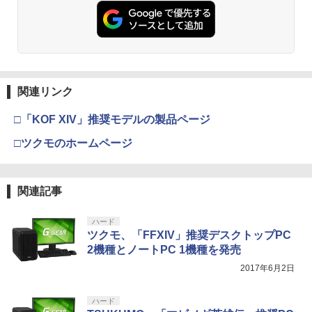
窩座再来 通常版 [DVD]
プロダクトコード 封入
チームデック OLED スチームデック LC
￥6,447
D ガイド枠 指紋防止
￥7,681
￥3,523
￥7,286
￥998
【中古】【Blu−ray】ファイナルファン
3
タジーVII アドベントチルドレン コン
【純正品】Xbox ワイヤレス コントロー
プリート 初回限定版 PS3版「ファイ
3
ラー (カーボンブラック)
ナルファンタジーXIII」体験版・スリー
関連リンク
Nintendo Switch 2(日本語・国内専用)
【Amazon.co.jp限定】劇場版モノノ怪
【純正品】ディスクドライブ(CFI-ZDD1
3
3
3
Nintendo Switch2 専用 スリムハードポ
ブケース付 / アニメ
3
第三章 蛇神 (Amazon.co.jp限定オリジ
J) PlayStation 5
ーチ 収納ケース ハードケース ポーチ 収
￥8,020
ナル三方背収納ケース付きコレクション)
￥55,491
□「KOF XIV」推奨モデルの製品ページ
納バッグ 耐衝撃 スイッチ2 キャリングケ
￥540
(オリジナル特典:オリジナル巾着＋メー
￥11,849
ース 軽量 ◇ALW-PU-001
カー特典:【坤と離】二振りの剣、十翼よ
□ツクモのホームページ
り来たる！スタジオ描き下ろしイラスト
￥1,680
【純正品】Xbox 充電式バッテリー + US
4
ボード付) [Blu-ray]
B-C ケーブル
【中古】うどんの国の金色毛鞠 第一巻/
4
【純正品】DualSense ワイヤレスコン
ニンテンドープリペイド番号 9000円|オ
4
Blu−ray Disc/VPXY-71489
4
￥10,780
関連記事
トローラー ミッドナイト ブラック(CFI-
ンラインコード版
￥2,618
ZCT2J01)
[Switch 2] ぽこ あ ポケモン エキスパン
￥749
4
ションパス（ダウンロード版）※3,200
￥9,000
ハード
￥10,737
ポイントまでご利用可
ツクモ、「FFXIV」推奨デスクトップPC
劇場版「鬼滅の刃」無限城編 第一章 猗
4
2機種とノートPC 1機種を発売
窩座再来 完全生産限定版 [Blu-ray]
￥4,400
【国内正規品】Thrustmaster スラスト
5
2017年6月2日
マスター TH8S シフター - PC、PS4、P
【送料無料】劇場版「鬼滅の刃」無限城
ニンテンドープリペイド番号 5000円|オ
5
5
￥8,698
【純正品】DualSense ワイヤレスコン
S5、PS5 Pro、Xbox One、Xbox Serie
編 第一章 猗窩座再来(通常版)【Blu-ra
ンラインコード版
5
トローラー(CFI-ZCT2J)
s X|S 対応の高精度 H パターン シフター
y】/アニメーション[Blu-ray]【返品種別
ハード
A】
レトロフリーク レッド×ホワイト ( レト
￥5,000
5