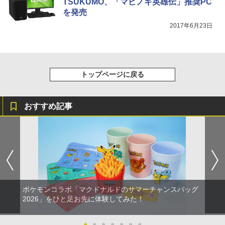
TSUKUMO、「マビノギ英雄伝」推奨PC
￥10,737
￥14,141
ロゲーム互換機 )（ コントローラーアダ
を発売
プターセット ）CY-RF-RW HDMI出力 ど
￥4,400
『映画 ラブライブ！蓮ノ空女学院スクー
5
こでもセーブ 互換機種 FC SFC SNES G
2017年6月23日
ルアイドルクラブ Bloom Garden Part
B GBC GBA MD GEN PCE TG-16 PCE
y』Blu-ray（特装限定版）
SG
￥8,589
￥25,300
トップページに戻る
おすすめ記事
ポケモンコラボ「マクドナルドのサマーチャンスバッグ
2026」をひと足お先に体験してみた！
●
●
●
●
●
●
●