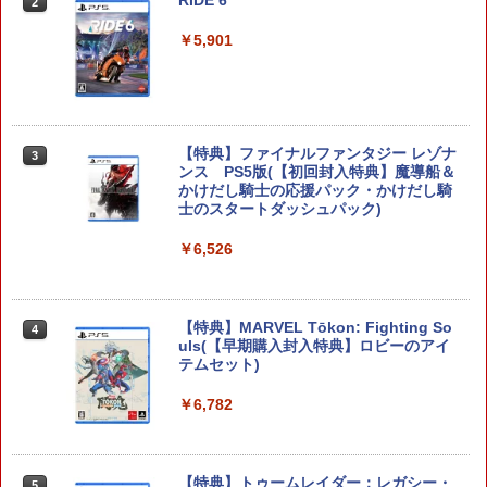
RIDE 6
【特典】ドラゴンクエストモンスターズ
2
2
4 枯れ木の国のビアンカ・フローラ S
witch2版(【早期購入封入特典】冒険ス
￥5,901
タートダッシュセット)
￥7,623
【特典】ファイナルファンタジー レゾナ
3
ンス PS5版(【初回封入特典】魔導船＆
ゼルダの伝説 ブレス オブ ザ ワイルド
3
かけだし騎士の応援パック・かけだし騎
Nintendo Switch 2 Edition
士のスタートダッシュパック)
￥7,680
￥6,526
【特典】MARVEL Tōkon: Fighting So
任天堂 【Switch2】ゼルダの伝説 ブレス
4
4
uls(【早期購入封入特典】ロビーのアイ
オブ ザ ワイルド Nintendo Switch 2 Ed
テムセット)
ition [NXS-P-AAAAH NSW2 ゼルダノデ
ンセツ ブレス オブ ザ ワイルド]
￥6,782
￥7,710
【特典】トゥームレイダー：レガシー・
5