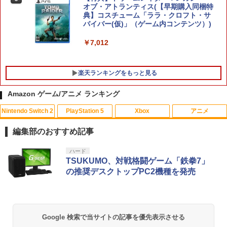
オブ・アトランティス(【早期購入同梱特
鬼武者 Way of the Sword 【Switch2】
5
典】コスチューム「ララ・クロフト・サ
POT-P-ABNMA
バイバー(仮)」（ゲーム内コンテンツ）)
￥7,730
￥7,012
楽天ランキングをもっと見る
Amazon ゲーム/アニメ ランキング
Nintendo Switch 2
PlayStation 5
Xbox
アニメ
PS Vita 2000 アナログスティック・スラ
【中古】おそ松さん 第五松（初回生産
1
1
イドパッド修理用基板 部品 パーツ L R
限定版 Blu-ray DISC）/Blu−ray Dis
編集部のおすすめ記事
互換 黒 ブラック オリジナルウエス スラ
c/EYXA-10744
イドパッド
スプラトゥーン レイダース|オンライン
PlayStation 5 デジタル・エディション
【純正品】Xbox ワイヤレス コントロー
劇場版「鬼滅の刃」無限城編 第一章 猗
ハード
1
1
1
1
￥272
コード版
日本語専用 Console Language: Japan
ラー + USB-C® ケーブル
窩座再来 通常版 [Blu-ray]
TSUKUMO、対戦格闘ゲーム「鉄拳7」
￥750
ese only (CFI-2200B01)
の推奨デスクトップPC2機種を発売
￥5,832
￥8,300
￥3,982
￥55,000
猫物語 黒 つばさファミリー 上・下 セッ
2
＼マラソン限定★エントリーでP10倍／S
ト 全巻 完全生産限定版 物語シリーズ
2
team Deck OLED / LCD フィルム 保護
【Blu-ray】
【純正品】Xbox ワイヤレス コントロー
フィルム ガラスフィルム 本体 保護 フィ
2
Google 検索で当サイトの記事を優先表示させる
スプラトゥーン レイダース -Switch2
劇場版「鬼滅の刃」無限城編 第一章 猗
Beast of Reincarnation -PS5 【特典】
ラー (ロボット ホワイト)
2
2
ルム シート 液晶保護 ガラス スチーム ス
2
￥320