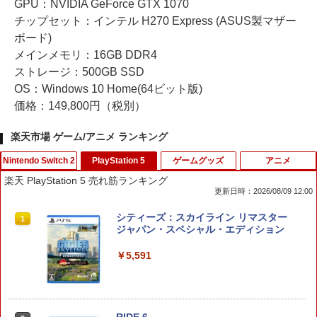
GPU：NVIDIA GeForce GTX 1070
チップセット：インテル H270 Express (ASUS製マザー
ボード)
メインメモリ：16GB DDR4
ストレージ：500GB SSD
OS：Windows 10 Home(64ビット版)
価格：149,800円（税別）
楽天市場 ゲーム/アニメ ランキング
Nintendo Switch 2
PlayStation 5
ゲームグッズ
アニメ
楽天 PlayStation 5 売れ筋ランキング
更新日時：2026/08/09 12:00
ホリ ワイヤレスホリパッド TURBO for
シティーズ：スカイライン リマスター
1
1
Nintendo Switch 2 ルビーマゼンタ [N
ジャパン・スペシャル・エディション
SX-134]
￥5,591
￥7,580