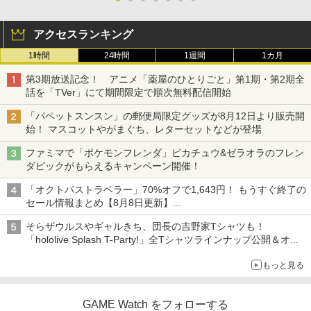
アクセスランキング
1時間
24時間
1週間
1カ月
第3期放送記念！ アニメ「薬屋のひとりごと」第1期・第2期全
話を「TVer」にて期間限定で順次無料配信開始
「パペットスンスン」の郵便局限定グッズが8月12日より販売開
始！ マスコットやがまぐち、レターセットなどが登場
ファミマで「ポケモンフレンダ」ピカチュウ&ゼラオラのフレン
ダピックがもらえるキャンペーン開催！
「オクトパストラベラー」70%オフで1,643円！ もうすぐ終了の
セール情報まとめ【8月8日更新】
ニンテンドーeショップでは「大神 絶景版」が67%オフで990円
そらザウルスやギャルきち、団長の吉野家Tシャツも！
「hololive Splash T-Party!」全Tシャツラインナップ公開＆オン
ライン販売開始
もっと見る
GAME Watch をフォローする