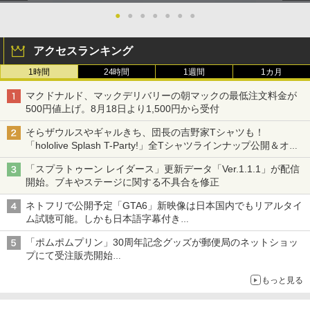
●
●
●
●
●
●
●
アクセスランキング
1時間
24時間
1週間
1カ月
マクドナルド、マックデリバリーの朝マックの最低注文料金が
500円値上げ。8月18日より1,500円から受付
そらザウルスやギャルきち、団長の吉野家Tシャツも！
「hololive Splash T-Party!」全Tシャツラインナップ公開＆オン
ライン販売開始
「スプラトゥーン レイダース」更新データ「Ver.1.1.1」が配信
開始。ブキやステージに関する不具合を修正
ネトフリで公開予定「GTA6」新映像は日本国内でもリアルタイ
ム試聴可能。しかも日本語字幕付き
Netflixから公式回答あり
「ポムポムプリン」30周年記念グッズが郵便局のネットショッ
プにて受注販売開始
「おもちもちもちクッション」など今年だけの限定商品が登場
もっと見る