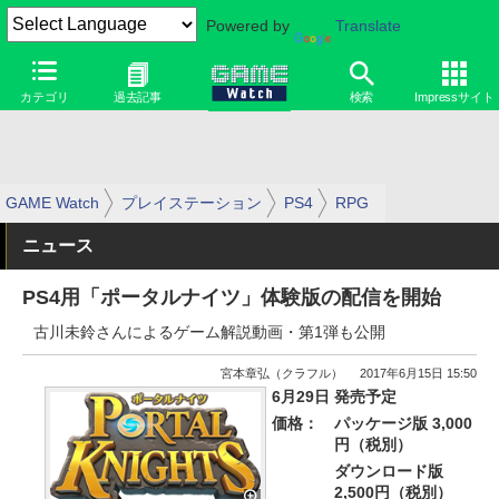
Powered by
Translate
カテゴリ
過去記事
検索
Impressサイト
GAME Watch
プレイステーション
PS4
RPG
ニュース
PS4用「ポータルナイツ」体験版の配信を開始
古川未鈴さんによるゲーム解説動画・第1弾も公開
宮本章弘（クラフル）
2017年6月15日 15:50
6月29日 発売予定
価格：
パッケージ版 3,000
円（税別）
ダウンロード版
2,500円（税別）