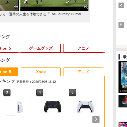
選手の人生を体験できる「The Journey: Hunter
キング
tion 5
ゲームグッズ
アニメ
最
キング
6
3
3
3
3
4
4
4
4
5
5
5
5
6
6
6
tion 5
Xbox
アニメ
売ランキング
更新日時：2026/08/08 18:12
3
3
4
4
5
5
6
6
[Switch
／
ま
無
Switch/Switch2用コン
【中古】
【中古】ラストストー
幻想万華鏡15周年記念
Switch2 保護フィルム
[メール便OK]【新品】
【中古】不思議のダン
「超かぐや姫！」通常
[Switch 2] スプラトゥ
【当店独自で＋P10倍
【中古】Nintendo マ
【オリジナル トトロの
【楽天ブック
スパイク・チ
【オリジナル
バ
クー
ク
座再
トローラー【マラソン
PS5DAEMON X
リー(特典なし) - Wii
作品第19話 幻想郷時
スイッチ2 保護フィル
【PS5】零 〜紅い蝶〜
ジョン 風来のシレン
版【Blu-ray】 [ 夏吉ゆ
ーン レイダース（ダウ
★要エントリー】【中
リオカート8 デラック
手ぬぐい特典付】
典+特典】MET
ト 【PS5】
手ぬぐい特典
￥4,400
ト
置
y]
P5倍&レビュー特典】
MACHINA
間作戦の章（前編）
ム switch2 フィルム
REMAKE [PS5版]
DS
うこ ]
ンロード版）※4,800ポ
古】[PS5] オクトパス
ス 【Nintendo
【Blu-ray】【新品】
GEAR SOLID 
ズ：スカイラ
【Blu-ray
￥350
do
10時間連続使用可能 ワ
TITANIC SCION
(10/18発売) -満福神
Switch2 ガラスフィル
イントまでご利用可 ■
トラベラー
Switch】【アリオ倉
もののけ姫 Blu-ray ス
MASTER
スター ジャ
天空の城ラピュタ
￥2,680
￥2,735
￥4,678
￥1,000
￥3,320
￥1,078
￥5,371
￥6,480
￥4,180
￥4,500
￥5,980
￥6,600
￥5,590
￥5,980
フ
イヤレス Bluetooth 無
社-
ム スイッチ2 フィルム
II(OCTOPATH
敷】保証期間1週間
タジオジブリ 佐賀/
COLLECTION
シャル・エデ
ray スタジオ