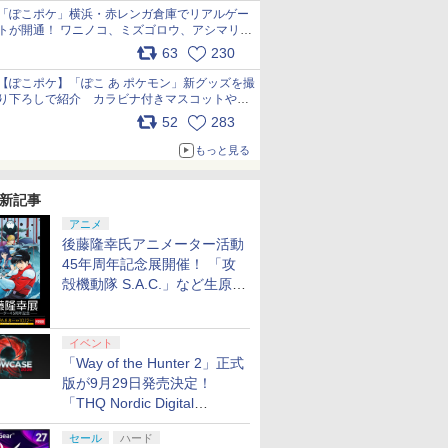
「ぽこポケ」横浜・赤レンガ倉庫でリアルゲー
トが開通！ ワニノコ、ミズゴロウ、アシマリ登
場シーンをレポート pic.x.com/LDgEByVl6D
63
230
【ぽこポケ】「ぽこ あ ポケモン」新グッズを撮
り下ろしで紹介 カラビナ付きマスコットやス
クエアポーチが仲間入り
52
283
pic.x.com/XmVAgBxaW5
もっと見る
新記事
アニメ
7
7
7
後藤隆幸氏アニメーター活動
8
8
8
9
9
9
10
10
10
45年周年記念展開催！ 「攻
殻機動隊 S.A.C.」など生原
画、総作画監督修正が展示
7
7
8
8
9
9
10
10
イベント
「Way of the Hunter 2」正式
 2] ぽこ あ ポケモン エキスパンションパス（ダウンロード版）※3,200ポイントまでご利用可
ス限定特
ュンソフ
 トトロの
【特典】真・三國無双2
METAL GEAR SOLID :
おしり前マン～復活の
【特典】FINAL
【特典】アサシン クリ
最終楽章 響け！ユーフ
スクウェア・エニック
ソニックパワード
超時空要塞マクロス
【特典】デ
【特典】Mar
機動戦士ガ
版が9月29日発売決定！
AL
シティー
付】
with 猛将伝
MASTER
おしり前帝国～ Blu-
FANTASY X/X-2 HD
ード ブラック フラッグ
ォニアム 前編 (通常版)
ス 【封入特典付】
【PS5】鉄道にっぽ
愛・おぼえていますか
ーリー タ
Wolveri
のシャア 
「THQ Nordic Digital
:
イン リマ
】【新品】
Remastered Switch2
COLLECTION Vol.2
ray BOX【Blu-ray】 [
Remaster(【期間限定
RE:シンクロ(【先着購
【Blu-ray】 [ (アニメ
【Switch2】ファイナ
ん！RealPro 東京−神
4Kリマスターセット
ジャー Swi
封入特典】D
ーBOX（4K
Showcase 2026」まとめ
パン・スペ
 Blu-
版(【早期購入封入特
【PS5】 VH012-J1
谷口崇 ]
パッケージ購入特典】
入封入特典】黒髭のク
ーション) ]
ルファンタジー レゾナ
奈川！ 東急電鉄 編
(4K ULTRA HD Blu-
期購入封入
HD Blu-ra
セール
ハード
￥6,657
￥5,610
￥6,864
￥6,732
￥7,022
￥7,550
￥6,910
￥7,290
￥8,044
￥6,943
￥7,620
￥8,096
 Vol.2
ィション
ジブリ 佐
典】「赤兎鐙『真・三
特製スリーブケース)
リムゾンパック)
ンス [POT-P-ABV7A
[ELJM-30987 PS5 テツ
ray & Blu-ray Disc)(特
オーダーパ
Disc 2