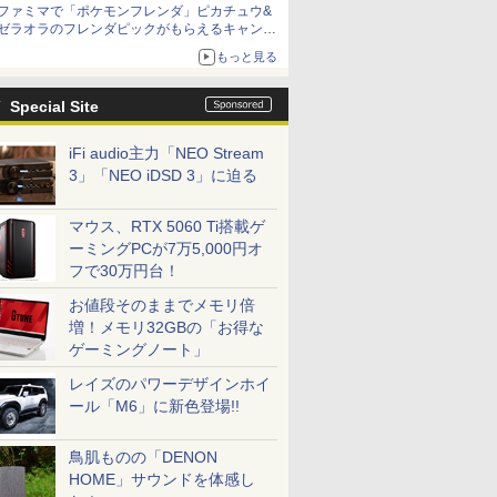
ファミマで「ポケモンフレンダ」ピカチュウ&
ゼラオラのフレンダピックがもらえるキャンペ
ーン開催！
もっと見る
Special Site
iFi audio主力「NEO Stream
3」「NEO iDSD 3」に迫る
マウス、RTX 5060 Ti搭載ゲ
ーミングPCが7万5,000円オ
フで30万円台！
お値段そのままでメモリ倍
増！メモリ32GBの「お得な
ゲーミングノート」
レイズのパワーデザインホイ
ール「M6」に新色登場!!
鳥肌ものの「DENON
HOME」サウンドを体感し