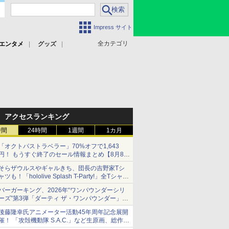
Impress サイト
全カテゴリ
エンタメ
グッズ
アクセスランキング
時間
24時間
1週間
1カ月
「オクトパストラベラー」70%オフで1,643
円！ もうすぐ終了のセール情報まとめ【8月8日
更新】
そらザウルスやギャルきち、団長の吉野家Tシ
ニンテンドーeショップでは「大神 絶景版」が
ャツも！「hololive Splash T-Party!」全Tシャツ
67%オフで990円
ラインナップ公開＆オンライン販売開始
バーガーキング、2026年“ワンパウンダーシリ
ーズ”第3弾「ダーティ ザ・ワンパウンダー」を
8月7日発売
後藤隆幸氏アニメーター活動45年周年記念展開
「特製ガーリックマヨソース」を使用した超大
催！ 「攻殻機動隊 S.A.C.」など生原画、総作画
型チーズバーガー
監督修正が展示