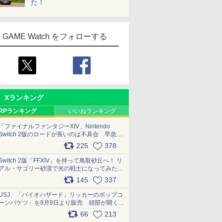
た！
GAME Watch をフォローする
Xランキング
RPランキング
いいねランキング
「ファイナルファンタジーXIV」Nintendo
Switch 2版のロードが長いのは不具合 早急に
アップデートできるよう対応中
225
378
pic.x.com/s9S3nRCAGa
Switch 2版「FFXIV」を持って鳥取砂丘へ！ リ
アル・サゴリー砂漠で光の戦士になってみた
pic.x.com/qyOfL2uv1n
145
337
USJ、「バイオハザード」リッカーのポップコ
ーンバケツ」を9月9日より販売 頭部が開く仕
組み。味は恐怖を堪のう「味噌フレーバー」
66
213
pic.x.com/81MuXGahVM