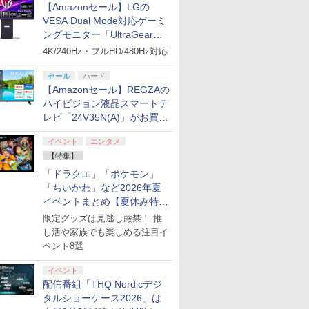
【Amazonセール】LGの
プリペイ
ション ス
ぽこ あ ポケモン エキ
PlayStation 5 デジタ
ニンテンドープリペイ
プレイステーション ス
ニンテンドープリペイ
プレイステーション ス
ニンテンド
【Amazon.
2連アクリ
1 PS5 シテ
國無双2』レトロスタイ
NSW2 ファイナルファ
ドウニッポン リアルプ
装限定版)【4K ULTRA
ジモンカー
定版）【4K
VESA Dual Mode対応ゲーミ
円|オンラ
,000円|
スパンションパス|オン
ル・エディション 日本
ド番号 500円|オンライ
トアチケット 3,000円|
ド番号 2000円|オンラ
トアチケット 15,000円
ド番号 30
定】 Logic
ー+【早期
イン リ
ル」DLC)
ンタジ- レゾナンス]
ロ トウキュウテツドウ
HD】 [ 河森正治 ]
プレイアブ
HD】 [ 古
ード版
ラインコード版
語専用 (CFI-2200B01)
ンコード版
オンラインコード版
インコード版
|オンラインコード版
インコード
コン G92
ングモニター「UltraGear
】DLCチ
ヘン]
+ ディスクドライブ
リスモ7 Fo
27G850A-B」がお買い得！
4K/240Hz・フルHD/480Hz対応
￥4,400
￥66,980
￥500
￥3,000
￥2,000
￥15,000
￥3,000
￥38,800
(CFI-ZDD1J) セット
Horizon 6
セール
ハード
【Amazonセール】REGZAの
ハイビジョン液晶スマートテ
レビ「24V35N(A)」がお買い
7
7
8
8
9
9
10
10
得！
イベント
エンタメ
【特集】
「ドラクエ」「ポケモン」
「ちいかわ」など2026年夏
イベントまとめ【夏休み特
集】
限定グッズは見逃し厳禁！ 推
 Elite
ライブ！蓮
GameSir G7 HE 有線
劇場版「鬼滅の刃」無
HyperX Clutch
【Amazon.co.jp限
GameSir G7 SE 有線
ヤマトよ永遠に
8BitDo M
【Amazon.
コントロー
クールア
ゲームコントローラー
限城編 第一章 猗窩座再
し活や家族でも楽しめる注目イ
Gladiate Xbox公式ラ
定】劇場版モノノ怪 第
ゲームコントローラー
REBEL3199 7 [Blu-
ーズX | S
定】劇場版
 Core
loom
XBOX Series X|S
来 完全生産限定版
イセンス ゲーミング コ
三章 蛇神 (オリジナル
XBOX Series X|S
ray]
One、およ
ヤバイやつ」
ベント8選
ワイト)
y』Blu-
XBOX One Windows
[DVD]
ントローラー 有線 日本
特典:オリジナル巾着＋
XBOX One Windows
の有線コン
ray（Amaz
￥7,999
￥7,828
￥4,980
￥9,900
￥6,499
￥8,760
￥4,590
￥8,800
定版）
10/11用 PCコントロー
正規代理店品 6L366AA
メーカー特典:【坤と
10/11用 PCコントロー
6ボタンレイ
典：Blu-
イベント
ラーゲームパッド ホー
離】二振りの剣、十翼
ラーゲームパッド ホー
式にライセ
ース） [Blu
配信番組「THQ Nordicデジ
ル効果スティック付き
より来たる！スタジオ
ルエフェクトスティッ
います
タルショーケース2026」は
ビデオゲームコントロ
描き下ろしイラストボ
クと3.5mmオーディオ