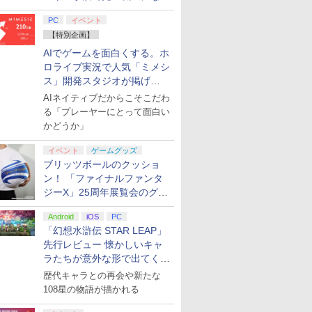
てみた
PC
イベント
【特別企画】
AIでゲームを面白くする。ホ
ロライブ実況で人気「ミメシ
ス」開発スタジオが掲げ
る“AI活用の信念”とは？【講
AIネイティブだからこそこだわ
演レポート】
る「プレーヤーにとって面白い
かどうか」
イベント
ゲームグッズ
ブリッツボールのクッショ
ン！ 「ファイナルファンタ
ジーX」25周年展覧会のグッ
ズ情報が公開
Android
iOS
PC
「幻想水滸伝 STAR LEAP」
先行レビュー 懐かしいキャ
ラたちが意外な形で出てくる
シリーズ完全新作！
歴代キャラとの再会や新たな
108星の物語が描かれる