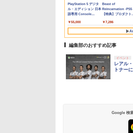
テンドープリペイ
イステーション ス
ニンテンドープリペイ
【Amazon.co.jp限
スプラトゥーン レイダ
PlayStation 5 デジタ
スプラトゥーン レイ
Beast of
W2 ファイナルファ
ニッポン リアルプ
定版)【4K ULTRA
ジモンカードゲーム」
定版）【4K ULTRA
ローラ switch2コント
PlayStation5 おすすめ
【任天堂公式ライセ
ァン 急速冷却 静音 
号 2000円|オンラ
チケット 15,000円
ド番号 3000円|オンラ
定】 Logicool G ハン
ース|オンラインコード
ル・エディション 日本
ース -Switch2
Reincarnation -PS5
ジ- レゾナンス]
トウキュウテツドウ
 [ 河森正治 ]
プレイアブルカード)
HD】 [ 古谷徹 ]
ローラ プロコンswitch
ス商品】送料無料 国
着簡単 排熱 熱対策
コード版
ンラインコード版
インコード版
コン G923 グランツー
版
語専用 Console
【特典】プロダクト
]
ワイヤレスコントロー
2年保証
USBポート 省スペ
￥6,446
リスモ7 Forza
Language: Japanese
ード 封入
ラー 連射機能 ジャイロ
耐久性 プレイステー
000
,000
￥3,000
￥38,800
￥5,832
￥55,000
￥7,286
Horizon 6 G923d
only (CFI-2200B01)
センサー搭載 ジョイコ
ョン5対応 ディスク
ン 無線 ワイヤレス 第2
デジタル版の両方に
A
世代
応
編集部のおすすめ記事
10
10
1
1
2
2
イベント
レアル・
トナーに
eSir G7 SE 有線
トよ永遠に
8BitDo M30 Xboxシリ
【Amazon.co.jp限
【純正品】Xbox ワイ
劇場版「鬼滅の刃」無
【純正品】Xbox ワ
劇場版「鬼滅の刃」
ムコントローラー
EL3199 7 [Blu-
ーズX | S、Xbox
定】劇場版「僕の心の
ヤレス コントローラー
限城編 第一章 猗窩座再
ヤレス コントローラ
限城編 第一章 猗窩
X Series X|S
One、およびWindows
ヤバイやつ」 Blu-
+ USB-C® ケーブル
来 通常版 [Blu-ray]
(ロボット ホワイト)
来 通常版 [DVD]
X One Windows
の有線コントローラー
ray（Amazon.co.jp特
Google
499
760
￥4,590
￥8,800
￥8,300
￥3,982
￥7,681
￥3,523
/11用 PCコントロー
6ボタンレイアウト - 正
典：Blu-rayスリーブケ
ゲームパッド ホー
式にライセンスされて
ース） [Blu-ray]
フェクトスティッ
います
3.5mmオーディオ