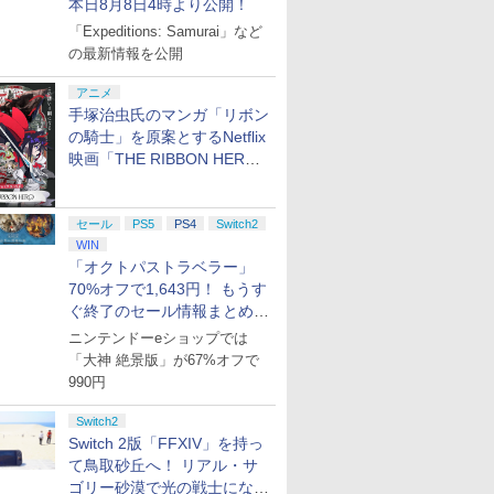
本日8月8日4時より公開！
ーラー（ブラック）
ード付) [Blu-ray]
ジャック付き
「Expeditions: Samurai」など
の最新情報を公開
アニメ
手塚治虫氏のマンガ「リボン
の騎士」を原案とするNetflix
映画「THE RIBBON HERO
リボンヒーロー」本日配信開
始
セール
PS5
PS4
Switch2
WIN
「オクトパストラベラー」
70%オフで1,643円！ もうす
ぐ終了のセール情報まとめ
【8月8日更新】
ニンテンドーeショップでは
「大神 絶景版」が67%オフで
990円
Switch2
Switch 2版「FFXIV」を持っ
て鳥取砂丘へ！ リアル・サ
ゴリー砂漠で光の戦士になっ