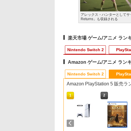
アレックス・ハンターとしてサッカー
Returns」も収録される
楽天市場 ゲーム/アニメ ラン
Nintendo Switch 2
PlaySta
Amazon ゲーム/アニメ ラン
10
10
10
1
1
1
1
2
2
2
2
Nintendo Switch 2
PlaySta
Amazon PlayStation 5 販
10
10
1
1
2
2
3,200ポイントまでご利用可
ウェア・エニック
ックパワード
時空要塞マクロス
【特典】デジモンスト
【特典】Marvel’s
機動戦士ガンダム 逆襲
【inklink公式】Switch
【ホリ公式】【SONY
【中古】大乱闘スマッ
【中古】 ルドルフとイ
【PowerA 公式スト
＼10％OFFクーポン
【中古】アッコにお
劇場版「鬼滅の刃」
【封入特典付】
S5】鉄道にっぽ
おぼえていますか
ーリー タイムストレン
Wolverine(【早期購入
のシャア 4Kリマスタ
/ Switch2 コントロー
ライセンス商品】
シュブラザーズX
ッパイアッテナ [レン
ア】パワーエー アド
PS5用 冷却ファン 
かせ!ブレインショッ
限城編 第一章 猗窩
witch2】ファイナ
RealPro 東京−神
リマスターセット
ジャー Switch2版(【早
封入特典】DLC)
ーBOX（4K ULTRA
ラー スイッチ2 スイッ
DualSense™ワイヤレ
タル落ち] [Blu-ray] [ブ
ンテージ・有線コン
リングファン 冷却装
来【通常版】 [Blu-ra
￥350
￥350
ァンタジー レゾナ
！ 東急電鉄 編
 ULTRA HD Blu-
期購入封入特典】プレ
HD Blu-ray&Blu-ray
チ プロコン プロコント
スコントローラー専用
ルーレイ]
ローラー for Ninten
USBクーラー 外付け
910
290
044
￥6,943
￥7,620
￥8,096
￥2,960
￥1,580
￥359
￥3,980
￥2,680
￥3,916
[POT-P-ABV7A
JM-30987 PS5 テツ
& Blu-ray Disc)(特
オーダーパック＋「デ
Disc 2枚組）（特装限
ローラー switchコント
充電USBケーブル for
Switch 2 - ブラック
自動冷却ファン 三つ