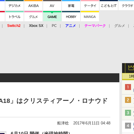
Switch2
Xbox SX
PC
アニメ
テーマパーク
グルメ
 Vita
3DS
アーケード
VR
1
「FIFA18」はクリスティアーノ・ロナウド
船津稔
2017年6月11日 04:48
6月10日 開催（米現地時間）