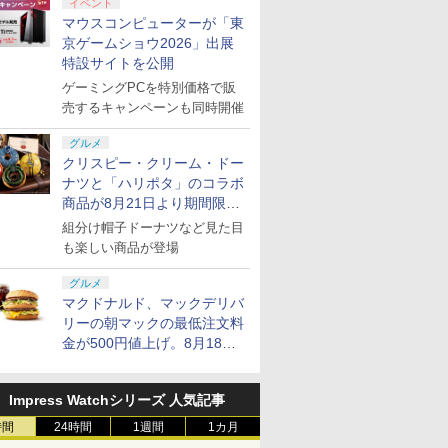
イベント
マウスコンピューターが「東
京ゲームショウ2026」出展
特設サイトを公開
ゲーミングPCを特別価格で販
売するキャンペーンも同時開催
グルメ
クリスピー・クリーム・ドー
ナツと「ハリポタ」のコラボ
商品が8月21日より期間限定
で発売
組分け帽子ドーナツなど見た目
も楽しい商品が登場
グルメ
マクドナルド、マックデリバ
リーの朝マックの最低注文料
金が500円値上げ。8月18日
より1,500円から受付
Impress Watchシリーズ 人気記事
時間
24時間
1週間
1カ月