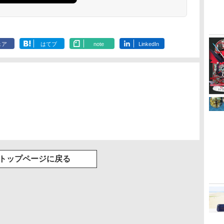
特典:【坤と離】二振り
ード付) [DVD]
の剣、十翼より来た
る！スタジオ描き下ろ
しイラストボード付)
[Blu-ray]
ェア
はてブ
note
LinkedIn
トップページに戻る