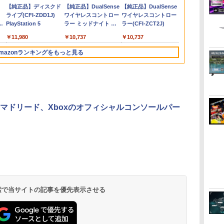
ダ
Nintendo Switch 2(日
【純正品】ディスクド
ニンテンドープリペイ
【純正品】DualSense
ニンテンドープリペイ
【純正品】DualSense
ニンテンドー
プレイステー
ン
装
線 スイッチコントロー
ガイド 貼り付け キッ
TRAVELER 2) スクウ
Switch2版(
[ELJM-3094
賀/
本語・国内専用)
ライブ(CFI-ZDD1J)
ド番号 9000円|オンラ
ワイヤレスコントロー
ド番号 5000円|オンラ
ワイヤレスコントロー
ド番号 1000
トアチケット 10
内
ラー 3階段TURBO連射
ト カバー Switch 2 本
ェア・エニックス
ルキーホルダ
ィ-ズスカイラ
コ
PlayStation 5
インコード版
ラー ミッドナイト ブ
インコード版
ラー(CFI-ZCT2J)
インコード版
オンラインコ
ース
機能 6 軸ジャイロセン
体 アクセサリー
(20230224)
購入封入特典
マスタ-]
￥55,491
ラック(CFI-ZCT2J01)
シ
サー搭載 600mAh 3階
Nintendo Switch2 ケ
ラシ)
￥11,980
￥9,000
￥10,737
￥5,000
￥10,737
￥1,000
￥10,000
版
段振動 usb有線接続 高
ース 可 透明 ブルーラ
対
精度ボタン
イト カット 99％
mazonランキングをもっと見る
KURASHIKAN
FIRME
3
3
4
4
5
5
6
6
マドリード、Xboxのオフィシャルコンソールパー
イ
無
【純正品】Xbox ワイ
【Amazon.co.jp限
【純正品】Xbox 充電
劇場版「鬼滅の刃」無
【国内正規品】
【Amazon.co.jp限
【純正品】Xbox
『映画 ラブ
ー
座再
ヤレス コントローラー
定】劇場版モノノ怪 第
式バッテリー + USB-C
限城編 第一章 猗窩座
Thrustmaster スラス
定】劇場版モノノ怪 第
ワイヤレス 
ノ空女学院ス
(カーボンブラック)
三章 蛇神
ケーブル
再来 完全生産限定版
トマスター TH8S シフ
三章 蛇神 (オリジナル
ラー Series 2
イドルクラブ B
(Amazon.co.jp限定オ
[Blu-ray]
ター - PC、PS4、
特典:オリジナル巾着＋
Edition (ホ
Garden Part
 検索で当サイトの記事を優先表示させる
￥8,020
￥10,780
￥2,618
￥8,698
￥14,141
￥8,800
￥18,500
￥8,589
リジナル三方背収納ケ
PS5、PS5 Pro、Xbox
メーカー特典:【坤と
ray（特装限
ース付きコレクション)
One、Xbox Series X|S
離】二振りの剣、十翼
(オリジナル特典:オリ
対応の高精度 H パター
より来たる！スタジオ
ジナル巾着＋メーカー
ン シフター
描き下ろしイラストボ