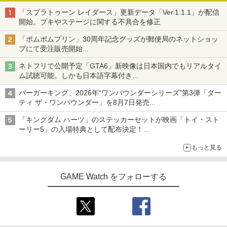
「スプラトゥーン レイダース」更新データ「Ver.1.1.1」が配信
開始。ブキやステージに関する不具合を修正
「ポムポムプリン」30周年記念グッズが郵便局のネットショッ
プにて受注販売開始
「おもちもちもちクッション」など今年だけの限定商品が登場
ネトフリで公開予定「GTA6」新映像は日本国内でもリアルタイ
ム試聴可能。しかも日本語字幕付き
Netflixから公式回答あり
バーガーキング、2026年“ワンパウンダーシリーズ”第3弾「ダー
ティ ザ・ワンパウンダー」を8月7日発売
「特製ガーリックマヨソース」を使用した超大型チーズバーガー
「キングダム ハーツ」のステッカーセットが映画「トイ・スト
ーリー5」の入場特典として配布決定！
本日8月7日より先着・数量限定で配布
もっと見る
GAME Watch をフォローする