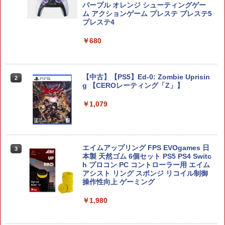
パープル オレンジ シューティングゲー
￥7,230
ム アクションゲーム プレステ プレステ5
プレステ4
￥680
ゼルダの伝説 ティアーズ オブ ザ キン
2
グダム Nintendo Switch 2 Edition 【S
witch2】 NXS-P-AXN7B
【中古】【PS5】Ed-0: Zombie Uprisin
￥7,830
2
g 【CEROレーティング「Z」】
￥1,079
ぽこ あ ポケモン
3
￥7,880
エイムアップリング FPS EVOgames 日
3
本製 天然ゴム 6個セット PS5 PS4 Switc
h プロコン PC コントローラー用 エイム
アシスト リング スポンジ リコイル制御
操作性向上 ゲーミング
【楽天ブックス限定特典】ドンキーコン
4
グ バナンザ(「スーパーマリオ」ステッ
￥1,980
カー2種)
￥7,902