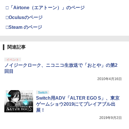
トローラー ミッドナイト ブラック(CFI-
￥8,690
ンラインコード版
ポイントまでご利用可
ZCT2J01)
￥2,618
□「Airtone（エアトーン）」のページ
￥9,000
￥4,400
￥10,737
□Oculusのページ
劇場版「鬼滅の刃」無限城編 第一章 猗
4
【楽天ブックス限定先着特典】劇場版
5
窩座再来 完全生産限定版 [Blu-ray]
「僕の心のヤバイやつ」【Blu-ray】(A6
□Steam のページ
アクリルプレート) [ 堀江瞬 ]
【純正品】Xbox ワイヤレス コントロー
ニンテンドープリペイド番号 5000円|オ
5
【中古】【開封品】Nintendo Switch本
5
5
￥8,698
【純正品】DualSense ワイヤレスコン
ラー (カーボンブラック)
ンラインコード版
5
体 Joy-Con(L) ネオンブルー/(R) ネオン
トローラー(CFI-ZCT2J)
￥8,800
レッド＜その他＞（代引き不可）6547
関連記事
￥8,020
￥5,000
￥10,737
￥20,000
【Amazon.co.jp限定】劇場版モノノ怪
イベント
5
第三章 蛇神 (オリジナル特典:オリジナル
ノイジークローク、ニコニコ生放送で「おとや」の第2
巾着＋メーカー特典:【坤と離】二振りの
回目
剣、十翼より来たる！スタジオ描き下ろ
2010年4月16日
しイラストボード付) [DVD]
￥8,800
Switch
Switch用ADV「ALTER EGO S」、東京
ゲームショウ2019にてプレイアブル出
展！
2019年9月2日