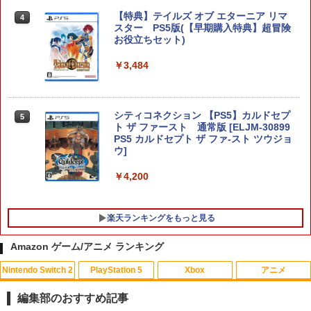
【特典】テイルズ オブ エターニア リマ
4
スター PS5版(【早期購入特典】超冒険
お役立ちセット)
【楽天ブックス限定特典】スーパー マリ
5
オパーティ ジャンボリー Nintendo Swit
￥3,484
ch 2 Edition ＋ ジャンボリーTV(「スー
パーマリオ」ステッカー2種)
￥8,032
シティコネクション 【PS5】カルドセプ
5
ト ザ ファースト 通常版 [ELJM-30899
PS5 カルドセプト ザ ファ-スト ツウジョ
ウ]
￥4,200
楽天ランキングをもっと見る
Amazon ゲーム/アニメ ランキング
Nintendo Switch 2
PlayStation 5
Xbox
アニメ
【中古】戦国無双 Chronicle - 3DS
【中古】【未使用品】カーズ2 MovieNE
1
1
X [DVDのみ]
編集部のおすすめ記事
￥367