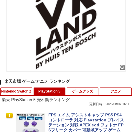
楽天市場 ゲーム/アニメ ランキング
Nintendo Switch 2
PlayStation 5
ゲームグッズ
アニメ
楽天 PlayStation 5 売れ筋ランキング
更新日時：2026/08/07 16:00
Pokemon LEGENDS Z-A Nintendo Swi
FPS エイム アシストキャップ PS5 PS4
1
1
tch 2 Edition 【Switch2】 NXS-P-ALZ
コントローラ 対応 Playstation プレイス
LB
テーション 対戦 APEX cod フォトナ FP
Sフリーク カバー 可動域アップ ゲーム