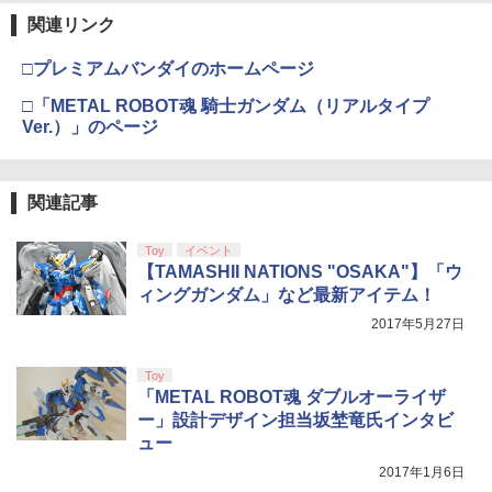
￥3,982
ラー (カーボンブラック)
ン 【PS5】『NBA 2K26』BEST PRICE
関連リンク
Nintendo Switch 2(日本語・国内専用)
【純正品】ディスクドライブ(CFI-ZDD1
3
3
[ELJM-30885 PS5 NBA 2K26 レンカ]
￥8,141
J) PlayStation 5
￥8,020
￥55,871
□プレミアムバンダイのホームページ
￥4,060
￥11,849
劇場版「鬼滅の刃」無限城編 第一章 猗
□「METAL ROBOT魂 騎士ガンダム（リアルタイプ
3
劇場版モノノ怪 第二章 火鼠【Blu-ray】
4
窩座再来 通常版 [DVD]
Ver.）」のページ
[ 鈴木清崇 ]
【純正品】Xbox 充電式バッテリー + US
4
B-C ケーブル
PlayStation5用カバー リズム ブルー
4
￥3,523
【純正品】DualSense ワイヤレスコン
ニンテンドープリペイド番号 9000円|オ
4
￥8,761
4
トローラー ミッドナイト ブラック(CFI-
ンラインコード版
￥2,618
￥5,770
関連記事
ZCT2J01)
￥9,000
￥10,737
Toy
イベント
劇場版「鬼滅の刃」無限城編 第一章 猗
4
「少女☆歌劇 レヴュースタァライト」3r
【TAMASHII NATIONS "OSAKA"】「ウ
5
【初回特典付き】【2027年02月12日発
5
窩座再来 完全生産限定版 [Blu-ray]
dスタァライブ“Starry Diamond”【Blu-
【国内正規品】Thrustmaster スラスト
5
売】 PLAION｜プレイオン トゥームレイ
ィングガンダム」など最新アイテム！
ray】 [ スタァライト九九組 ]
マスター TH8S シフター - PC、PS4、P
ニンテンドープリペイド番号 5000円|オ
ダー：レガシー・オブ・アトランティス
5
￥8,698
【純正品】DualSense ワイヤレスコン
S5、PS5 Pro、Xbox One、Xbox Serie
2017年5月27日
ンラインコード版
5
【PS5】
トローラー(CFI-ZCT2J)
s X|S 対応の高精度 H パターン シフター
￥9,149
￥5,000
￥7,420
Toy
￥10,737
￥14,141
「METAL ROBOT魂 ダブルオーライザ
【Amazon.co.jp限定】劇場版モノノ怪
5
ー」設計デザイン担当坂埜竜氏インタビ
第三章 蛇神 (オリジナル特典:オリジナル
ュー
巾着＋メーカー特典:【坤と離】二振りの
剣、十翼より来たる！スタジオ描き下ろ
2017年1月6日
しイラストボード付) [DVD]