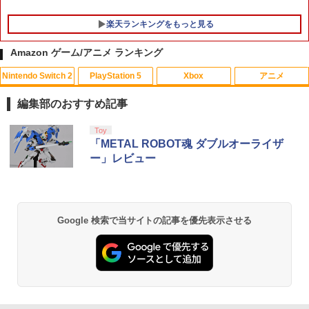
楽天ランキングをもっと見る
Amazon ゲーム/アニメ ランキング
Nintendo Switch 2
PlayStation 5
Xbox
アニメ
【中古】ドラゴンズドグマ 2ソフト:プレ
劇場版「鬼滅の刃」無限城編 第一章 猗
1
1
イステーション5ソフト／アクション・
窩座再来(通常版)【Blu-ray】 [ 吾峠呼世
編集部のおすすめ記事
ゲーム
晴 ]
スプラトゥーン レイダース|オンライン
PlayStation 5 デジタル・エディション
【純正品】Xbox ワイヤレス コントロー
【Amazon.co.jp限定】劇場版モノノ怪
Toy
1
1
1
1
￥1,910
￥3,960
コード版
日本語専用 Console Language: Japan
ラー + USB-C® ケーブル
第三章 蛇神 (Amazon.co.jp限定オリジ
「METAL ROBOT魂 ダブルオーライザ
ese only (CFI-2200B01)
ナル三方背収納ケース付きコレクション)
ー」レビュー
(オリジナル特典:オリジナル巾着＋メー
￥5,832
￥8,300
カー特典:【坤と離】二振りの剣、十翼よ
￥55,000
ソニー・インタラクティブエンタテイン
劇場版モノノ怪 唐傘【Blu-ray】 [ 中村
2
2
り来たる！スタジオ描き下ろしイラスト
メント スティックモジュール（DualSen
健治 ]
ボード付) [Blu-ray]
se Edge(TM) ワイヤレスコントローラー
【純正品】Xbox ワイヤレス コントロー
用） [CFI-ZSM1G PS5 デュアルセンス
2
Google 検索で当サイトの記事を優先表示させる
￥8,044
￥10,780
スプラトゥーン レイダース -Switch2
Beast of Reincarnation -PS5 【特典】
ラー (ロボット ホワイト)
2
エッジ スティックモジュール]
2
プロダクトコード 封入
￥6,449
￥7,681
￥2,679
￥7,286
劇場版「鬼滅の刃」無限城編 第一章 猗
2
「少女☆歌劇 レヴュースタァライト」2
3
窩座再来 通常版 [Blu-ray]
ndスタァライブ “Starry Desert”【Blu-r
ay】 [ スタァライト九九組 ]
【純正品】Xbox ワイヤレス コントロー
テイクツー・インタラクティブ・ジャパ
3
3