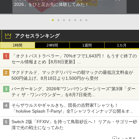
2026」をひと足お先に体験してみた！
●
●
●
●
●
●
●
アクセスランキング
1時間
24時間
1週間
1カ月
「オクトパストラベラー」70%オフで1,643円！ もうすぐ終了の
セール情報まとめ【8月8日更新】
ニンテンドーeショップでは「大神 絶景版」が67%オフで990円
マクドナルド、マックデリバリーの朝マックの最低注文料金が
500円値上げ。8月18日より1,500円から受付
バーガーキング、2026年“ワンパウンダーシリーズ”第3弾「ダー
ティ ザ・ワンパウンダー」を8月7日発売
「特製ガーリックマヨソース」を使用した超大型チーズバーガー
そらザウルスやギャルきち、団長の吉野家Tシャツも！
「hololive Splash T-Party!」全Tシャツラインナップ公開＆オン
ライン販売開始
Switch 2版「FFXIV」を持って鳥取砂丘へ！ リアル・サゴリー砂
漠で光の戦士になってみた
もっと見る