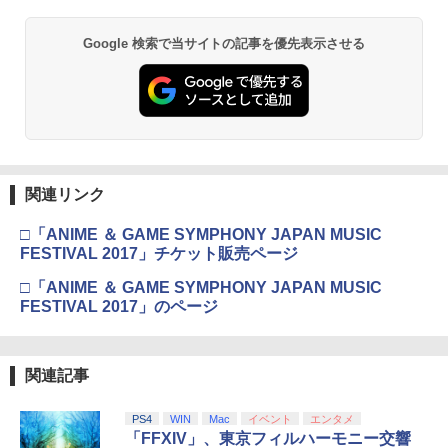
ボード付) [Blu-ray]
Xbox プリペイドカード 5,000円 デジタ
2
Google 検索で当サイトの記事を優先表示させる
￥10,780
ルコード 【旧 Xbox ギフトカード】 [オ
ンラインコード]
￥5,000
劇場版「鬼滅の刃」無限城編 第一章 猗
2
窩座再来 通常版 [Blu-ray]
￥3,964
【純正品】Xbox ワイヤレス コントロー
3
関連リンク
ラー (ロボット ホワイト)
□「ANIME ＆ GAME SYMPHONY JAPAN MUSIC
￥7,681
FESTIVAL 2017」チケット販売ページ
劇場版「鬼滅の刃」無限城編 第一章 猗
3
窩座再来 通常版 [DVD]
□「ANIME ＆ GAME SYMPHONY JAPAN MUSIC
FESTIVAL 2017」のページ
【純正品】Xbox 充電式バッテリー + US
4
￥3,523
B-C ケーブル
￥2,618
関連記事
劇場版「鬼滅の刃」無限城編 第一章 猗
4
PS4
WIN
Mac
イベント
エンタメ
窩座再来 完全生産限定版 [Blu-ray]
「FFXIV」、東京フィルハーモニー交響