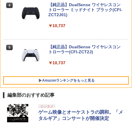
響け！ユーフォニアム 前編 (数量限定 新
【純正品】DualSense ワイヤレスコン
ニンテンドープリペイド番号 9000円|オ
4
規シーンコンテ集&UHD付き特装版)【Bl
4
トローラー ミッドナイト ブラック(CFI-
ダービースタリオン2 【Switch2】 POT-
ンラインコード版
u-ray】(マイクロファイバークロス(約20
4
ZCT2J01)
P-AB73A
0mm×200mm)) [ (アニメーション) ]
￥9,000
￥10,737
￥8,582
￥12,540
【中古】アルティメット ヒッツ ドラッ
5
グ オン ドラグーン2 -封印の紅, 背徳の
黒-
ニンテンドープリペイド番号 5000円|オ
5
【純正品】DualSense ワイヤレスコン
ンラインコード版
5
【楽天ブックス限定先着特典+先着特
￥809
5
【新品】【NS2】コットンロックウィズ
トローラー(CFI-ZCT2J)
5
典】【数量限定グッズ】新劇場版銀魂 -
ユー コットンシリーズ35周年記念特別限
吉原大炎上ー (完全生産限定版)【Blu-ra
￥5,000
定版 [Switch2版][在庫品]
￥10,737
y】(800p 超！B5 角背上製本 絵コンテブ
ック)(アニメ描きおろしイラスト使用ト
￥11,010
ートバッグ(神威・阿伏兎)+描きおろしミ
ニキャラステッカー) [ 杉田智和 ]
Amazonランキングをもっと見る
￥14,850
編集部のおすすめ記事
【純正品】Xbox ワイヤレス コントロー
【Amazon.co.jp限定】劇場版モノノ怪
エンタメ
1
1
ラー + USB-C® ケーブル
第三章 蛇神 (Amazon.co.jp限定オリジ
ゲーム映像とオーケストラの調和。「メ
ナル三方背収納ケース付きコレクション)
タルギア」コンサートが開催決定
(オリジナル特典:オリジナル巾着＋メー
￥8,300
カー特典:【坤と離】二振りの剣、十翼よ
り来たる！スタジオ描き下ろしイラスト