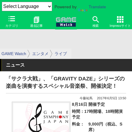
Powered by
Translate
カテゴリ
過去記事
検索
Impressサイト
GAME Watch
エンタメ
ライブ
ニュース
「サクラ大戦」、「GRAVITY DAZE」シリーズの
楽曲を演奏するスペシャル音楽祭、開催決定！
今藤祐馬
2017年6月5日 13:50
8月16日 開催予定
時間：17時開場、18時開演
予定
料金：
9,000円（税込、S
席）