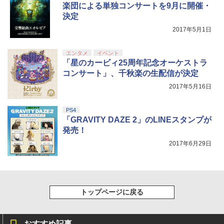
【純正品】Xbox ワイヤレス コントロー
5
楽団による単独コンサートを9月に開催・
￥8,698
ラー (カーボンブラック)
決定
￥8,020
2017年5月1日
【Amazon.co.jp限定】劇場版モノノ怪
5
エンタメ
イベント
第三章 蛇神 (オリジナル特典:オリジナル
「星のカービィ25周年記念オーケストラ
巾着＋メーカー特典:【坤と離】二振りの
コンサート」、千秋楽の生配信が決定
剣、十翼より来たる！スタジオ描き下ろ
しイラストボード付) [Blu-ray]
2017年5月16日
￥9,900
PS4
「GRAVITY DAZE 2」のLINEスタンプが
発売！
2017年6月29日
トップページに戻る
おすすめ記事