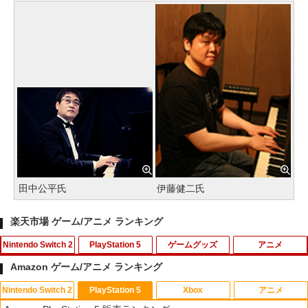
田中公平氏
伊藤健二氏
楽天市場 ゲーム/アニメ ランキング
Nintendo Switch 2
PlayStation 5
ゲームグッズ
アニメ
Amazon ゲーム/アニメ ランキング
Nintendo Switch 2
PlayStation 5
Xbox
アニメ
PlayVital 新型Switch2対応 親指グリッ
【中古】四女神オンライン CYBER DIM
「お隣の天使様にいつの間にか駄目人間
1
1
1