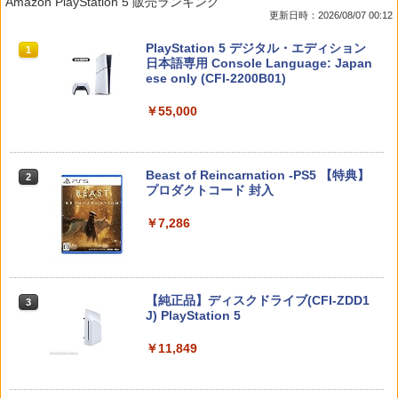
Amazon PlayStation 5 販売ランキング
プキャップ 4個セット ジョイコン対応シ
ENSION NEPTUNE - PS4
にされていた件2」Vol.3【Blu-ray】 [ 佐
更新日時：2026/08/07 00:12
リコン素材 快適フィット スイッチ2対応
伯さん ]
滑り止めスティックカバー
￥350
スプラトゥーン レイダース|オンライン
PlayStation 5 デジタル・エディション
1
1
￥7,821
コード版
日本語専用 Console Language: Japan
￥990
ese only (CFI-2200B01)
￥5,832
￥55,000
【中古】おいでよ どうぶつの森
スーパーの裏でヤニ吸うふたり Vol.1【B
2
2
【当店独自で＋P10倍★要エントリー】
lu-ray】 [ 地主 ]
2
【新品即納】[ACC][Switch2] まるごと
￥350
収納バッグ for Nintendo Swich 2(ニン
￥8,494
スプラトゥーン レイダース -Switch2
Beast of Reincarnation -PS5 【特典】
2
テンドースイッチ2) メタモン 任天堂ラ
2
プロダクトコード 封入
イセンス商品 HORI(NSX-164)(2026071
￥6,455
6)
￥7,286
【楽天ブックス限定全巻購入特典】春夏
【中古】アイドルマスター アニメ& G4
3
3
￥6,980
秋冬代行者 春の舞 四（完全生産限定
U!パック VOL.4
版）【Blu-ray】(イラスト入りクリアポ
ーチ+ミニキャラペアアクリルキーホル
￥426
ダー4 種セット) [ 暁佳奈 ]
Nintendo Switch 2(日本語・国内専用)
【純正品】ディスクドライブ(CFI-ZDD1
3
3
ELDEN RING Tarnished Edition 【Swit
3
J) PlayStation 5
ch2】 POT-P-AAF6C
￥12,100
￥55,603
￥11,849
￥7,757
【中古】カセキホリダー ムゲンギア
4
【楽天ブックス限定先着特典】最終楽章
4
￥531