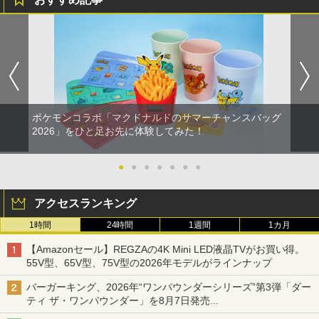
ポケモンコラボ「マクドナルドのサマーチャンスバッグ
2026」をひと足お先に体験してみた！
●
●
●
●
●
●
●
アクセスランキング
1時間
24時間
1週間
1カ月
【Amazonセール】REGZAの4K Mini LED液晶TVがお買い得。
55V型、65V型、75V型の2026年モデルがラインナップ
バーガーキング、2026年“ワンパウンダーシリーズ”第3弾「ダー
ティ ザ・ワンパウンダー」を8月7日発売
「特製ガーリックマヨソース」を使用した超大型チーズバーガー