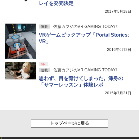
【国内正規品】Thrustmaster スラスト
5
レイを発売決定
マスター TH8S シフター - PC、PS4、P
￥8,698
【純正品】DualSense ワイヤレスコン
S5、PS5 Pro、Xbox One、Xbox Serie
2017年5月18日
5
トローラー(CFI-ZCT2J)
s X|S 対応の高精度 H パターン シフター
佐藤カフジのVR GAMING TODAY!
連載
￥10,737
￥14,141
VRゲームピックアップ「Portal Stories:
『映画 ラブライブ！蓮ノ空女学院スクー
5
ルアイドルクラブ Bloom Garden Part
VR」
y』Blu-ray（特装限定版）
2016年6月2日
￥8,589
VR
佐藤カフジのVR GAMING TODAY!
連載
思わず、目を背けてしまった。渾身の
「サマーレッスン」体験レポ
2015年7月21日
トップページに戻る