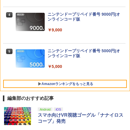
ハードポーチ ゲームカード12枚収納 ア
【中古】REANIMAL(リアニマル)ソフト:
4
クセサリーポーチ
プレイステーション5ソフト／アクショ
【楽天ブックス限定全巻購入特典+先着
4
ン・ゲーム
ニンテンドープリペイド番号 9000円|オ
特典】逃げ上手の若君 7 (完全生産限定
4
￥2,653
ンラインコード版
版)【Blu-ray】(描き下ろしイラスト(時
￥3,930
行 B)使用 A3タペストリー+アクリルキ
ーホルダー+和紙風ステッカーシート) [
￥9,000
松井優征 ]
【顧客満足度98.3%】 Switch2 ケース
4
大容量 Switch2/Switch通常モデル/Swit
がんばれゴエモン大集合！ PS5版
￥7,150
5
ch lite/Switch 有機ELモテルに対応 収納
ニンテンドープリペイド番号 5000円|オ
5
バッグ 防水 防塵 耐衝撃 持ち運び便利 ポ
￥4,890
ンラインコード版
ーチ スタンド/コントローラー/カード/ド
ックなど収納可能 カバー 収納ボックス
【楽天ブックス限定全巻購入特典】逃げ
￥5,000
5
上手の若君 12 (完全生産限定版)【Blu-
￥2,880
ray】(描き下ろしイラスト(時行 B)使用
A3タペストリー+アクリルキーホルダー)
Amazonランキングをもっと見る
[ 松井優征 ]
Nintendo Switch 2 ACアダプター
5
￥7,150
編集部のおすすめ記事
￥3,974
PlayStation 5 デジタル・エディション
【純正品】Xbox ワイヤレス コントロー
劇場版「鬼滅の刃」無限城編 第一章 猗
Android
iOS
1
1
1
日本語専用 Console Language: Japan
ラー + USB-C® ケーブル
窩座再来 通常版 [Blu-ray]
スマホ向けVR視聴ゴーグル「ナナイロス
ese only (CFI-2200B01)
コープ」発売
￥8,300
￥3,982