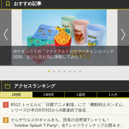
おすすめ記事
ポケモンコラボ「マクドナルドのサマーチャンスバッグ
2026」をひと足お先に体験してみた！
●
●
●
●
●
●
●
アクセスランキング
1時間
24時間
1週間
1カ月
BS12 トゥエルビ「日曜アニメ劇場」にて「機動戦士ガンダム」
シリーズが本日8月9日から8週連続で放送
初回は「機動戦士ガンダム【HDリマスター版】」
そらザウルスやギャルきち、団長の吉野家Tシャツも！
「hololive Splash T-Party!」全Tシャツラインナップ公開＆オン