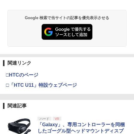
￥55,000
【純正品】Xbox ワイヤレス コントロー
2
Google 検索で当サイトの記事を優先表示させる
劇場版「鬼滅の刃」無限城編 第一章 猗
Beast of Reincarnation -PS5 【特典】
ラー (ロボット ホワイト)
2
2
窩座再来 通常版 [DVD]
プロダクトコード 封入
￥7,681
￥3,523
￥7,286
【純正品】Xbox ワイヤレス コントロー
3
ラー (カーボンブラック)
関連リンク
【Amazon.co.jp限定】劇場版モノノ怪
【純正品】ディスクドライブ(CFI-ZDD1
3
3
第三章 蛇神 (Amazon.co.jp限定オリジ
J) PlayStation 5
￥8,020
ナル三方背収納ケース付きコレクション)
□HTCのページ
(オリジナル特典:オリジナル巾着＋メー
￥11,980
カー特典:【坤と離】二振りの剣、十翼よ
□「HTC U11」特設ウェブページ
り来たる！スタジオ描き下ろしイラスト
【純正品】Xbox 充電式バッテリー + US
4
ボード付) [Blu-ray]
B-C ケーブル
【純正品】DualSense ワイヤレスコン
4
￥10,780
関連記事
トローラー ミッドナイト ブラック(CFI-
￥2,618
ZCT2J01)
ハード
VR
￥10,737
「Galaxy」、専用コントローラーを同梱
劇場版「鬼滅の刃」無限城編 第一章 猗
4
したゴーグル型ヘッドマウントディスプ
窩座再来 完全生産限定版 [Blu-ray]