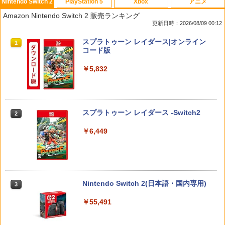
Nintendo Switch 2
PlayStation 5
Xbox
アニメ
【7週連続1位】inklink公式 Switch / Sw
鬼エイム 指サック ゲーム スマホ ゲーミ
劇場版「鬼滅の刃」無限城編 第一章 猗
1
1
1
Amazon Nintendo Switch 2 販売ランキング
itch2 コントローラー 最新モデル 最新フ
ング FPS 音ゲー 荒野行動 PUBG Apex
窩座再来(通常版)【Blu-ray】 [ 吾峠呼世
更新日時：2026/08/09 00:12
ァームウェア プロコン プロコン2 プロコ
CoD 高感度 銀繊維 手汗対策 鬼サック 6
晴 ]
ントローラー スイッチ2 スイッチ Switc
個入り
スプラトゥーン レイダース|オンライン
h コントローラー ワイヤレスコントロー
1
￥3,960
コード版
ラー 連射機能 ワイヤレス switch2コン
￥1,280
トローラ Switch2コントローラー
￥5,832
￥2,960
【中古】【開封品】青春ブタ野郎はサン
2
【中古】 ドラゴンボール Sparking！
タクロースの夢を見ない 1 [完全生産限
2
ZERO／PS5
定版]＜Blu-ray＞（代引き不可）6552
スプラトゥーン レイダース -Switch2
2
Switch2用 温度モニターファン
￥2,783
￥4,000
2
￥6,449
￥3,224
【楽天ブックス限定全巻購入特典】逃げ
3
70年代風ロボットアニメ ゲッP-X PS5
上手の若君 9 (完全生産限定版)【Blu-r
3
版
ay】(描き下ろしイラスト(時行 B)使用 A
3タペストリー+アクリルキーホルダー) [
Nintendo Switch 2(日本語・国内専用)
3
【お買い物マラソン期間限定♪最大30％O
松井優征 ]
￥3,878
3
FF】【tomtoc公式店】 Switch 2対応 ハ
￥55,491
ードケース FancyCase-G05 Nintendo
￥7,150
2025年 スイッチ2モデル用 スリムケース
持ち運び キャリングケース 耐衝撃 薄型