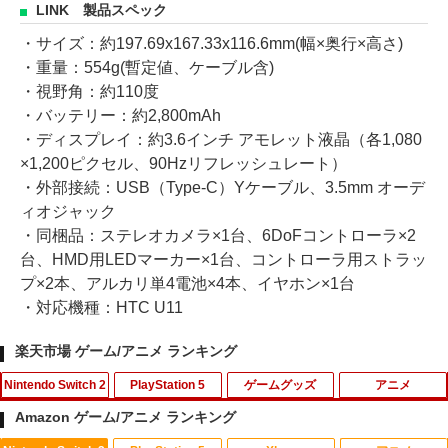
LINK 製品スペック
・サイズ：約197.69x167.33x116.6mm(幅×奥行×高さ)
・重量：554g(暫定値、ケーブル含)
・視野角：約110度
・バッテリー：約2,800mAh
・ディスプレイ：約3.6インチ アモレット液晶（各1,080
×1,200ピクセル、90Hzリフレッシュレート）
・外部接続：USB（Type-C）Yケーブル、3.5mm オーデ
ィオジャック
・同梱品：ステレオカメラ×1台、6DoFコントローラ×2
台、HMD用LEDマーカー×1台、コントローラ用ストラッ
プ×2本、アルカリ単4電池×4本、イヤホン×1台
・対応機種：HTC U11
楽天市場 ゲーム/アニメ ランキング
Nintendo Switch 2
PlayStation 5
ゲームグッズ
アニメ
Amazon ゲーム/アニメ ランキング