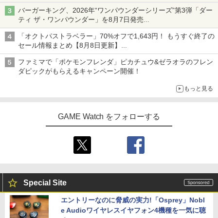
ライン販売開始
バーガーキング、2026年“ワンパウンダーシリーズ”第3弾「ダー
ティ ザ・ワンパウンダー」を8月7日発売
「特製ガーリックマヨソース」を使用した超大型チーズバーガー
「オクトパストラベラー」70%オフで1,643円！ もうすぐ終了の
セール情報まとめ【8月8日更新】
ニンテンドーeショップでは「大神 絶景版」が67%オフで990円
ファミマで「ポケモンフレンダ」ピカチュウ&ゼラオラのフレン
ダピックがもらえるキャンペーン開催！
もっと見る
GAME Watch をフォローする
Special Site
エントリーなのに脅威の実力!「Osprey」Nobl
e Audioワイヤレスイヤフォン4機種を一気に聴