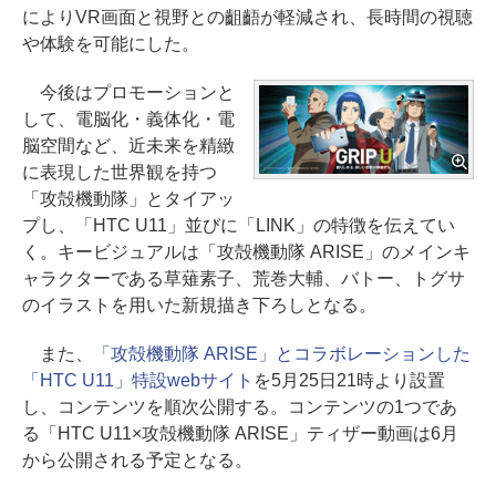
によりVR画面と視野との齟齬が軽減され、長時間の視聴
や体験を可能にした。
今後はプロモーションと
して、電脳化・義体化・電
脳空間など、近未来を精緻
に表現した世界観を持つ
「攻殻機動隊」とタイアッ
プし、「HTC U11」並びに「LINK」の特徴を伝えてい
く。キービジュアルは「攻殻機動隊 ARISE」のメインキ
ャラクターである草薙素子、荒巻大輔、バトー、トグサ
のイラストを用いた新規描き下ろしとなる。
また、
「攻殻機動隊 ARISE」とコラボレーションした
「HTC U11」特設webサイト
を5月25日21時より設置
し、コンテンツを順次公開する。コンテンツの1つであ
る「HTC U11×攻殻機動隊 ARISE」ティザー動画は6月
から公開される予定となる。