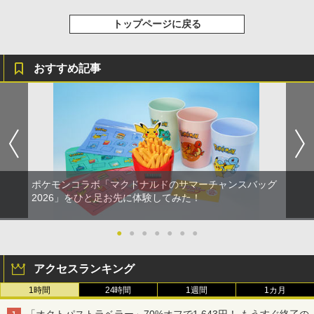
トップページに戻る
おすすめ記事
ポケモンコラボ「マクドナルドのサマーチャンスバッグ
2026」をひと足お先に体験してみた！
●
●
●
●
●
●
●
アクセスランキング
1時間
24時間
1週間
1カ月
「オクトパストラベラー」70%オフで1,643円！ もうすぐ終了の