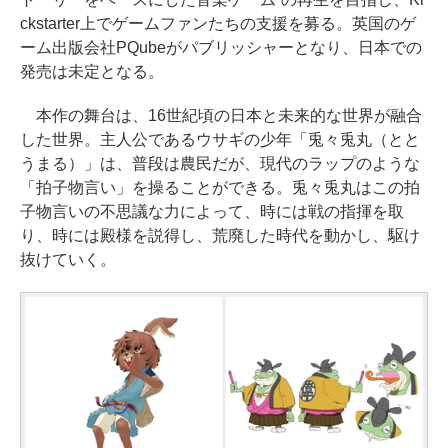
ckstarter上でゲームファンたちの支援を募る。英国のゲ
ーム出版会社PQubeがパブリッシャーとなり、日本での
発売は未定となる。
本作の舞台は、16世紀頃の日本と未来的な世界が融合
した世界。主人公であるウサギの少年「兎々兎丸（とと
うまる）」は、普段は農民だが、現代のラップのような
「拍子物言い」を操ることができる。兎々兎丸はこの拍
子物言いの不思議な力によって、時には戦の指揮を取
り、時には殿様を説得し、荒廃した時代を動かし、駆け
抜けていく。