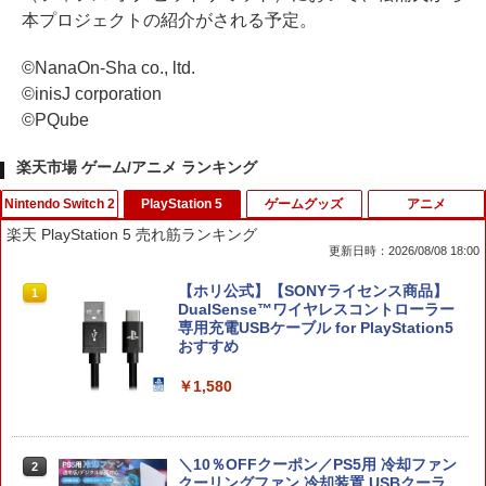
本プロジェクトの紹介がされる予定。
©NanaOn-Sha co., ltd.
©inisJ corporation
©PQube
楽天市場 ゲーム/アニメ ランキング
Nintendo Switch 2
PlayStation 5
ゲームグッズ
アニメ
楽天 PlayStation 5 売れ筋ランキング
更新日時：2026/08/08 18:00
【inklink公式】Switch / Switch2 コン
【ホリ公式】【SONYライセンス商品】
1
1
トローラー スイッチ2 スイッチ プロコン
DualSense™ワイヤレスコントローラー
プロコントローラー switchコントロー
専用充電USBケーブル for PlayStation5
ラ switch2コントローラ プロコンswitc
おすすめ
h ワイヤレスコントローラー 連射機能
ジャイロセンサー搭載 ジョイコン 無線
￥1,580
ワイヤレス 第2世代
￥2,960
＼10％OFFクーポン／PS5用 冷却ファン
2
クーリングファン 冷却装置 USBクーラ