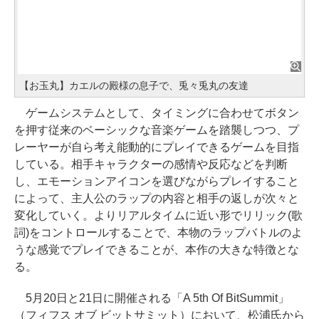
【お玉丸】カエルの殿様の息子で、兎々兎丸の友達
ゲームシステムとして、タイミングに合わせてボタン
を押す従来のベーシックな音楽ゲームを踏襲しつつ、プ
レーヤーが自ら考え能動的にプレイできるゲームを目指
している。相手キャラクターの感情や反応などを判断
し、エモーションアイコンを選びながらプレイすること
によって、主人公のラップの内容と相手の返しが次々と
変化していく。よりリアルタイムに近い形でリリック(歌
詞)をコントロールすることで、本物のラップバトルのよ
うな感覚でプレイできることが、本作の大きな特徴とな
る。
​5月20日と21日に開催される「A 5th Of BitSummit」
（フィフス オブ ビットサミット）において、松浦氏から