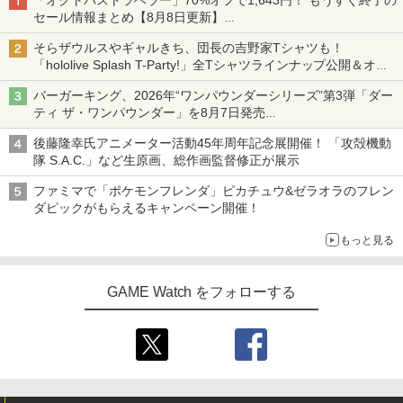
セール情報まとめ【8月8日更新】
ニンテンドーeショップでは「大神 絶景版」が67%オフで990円
そらザウルスやギャルきち、団長の吉野家Tシャツも！
「hololive Splash T-Party!」全Tシャツラインナップ公開＆オン
ライン販売開始
バーガーキング、2026年“ワンパウンダーシリーズ”第3弾「ダー
ティ ザ・ワンパウンダー」を8月7日発売
「特製ガーリックマヨソース」を使用した超大型チーズバーガー
後藤隆幸氏アニメーター活動45年周年記念展開催！ 「攻殻機動
隊 S.A.C.」など生原画、総作画監督修正が展示
ファミマで「ポケモンフレンダ」ピカチュウ&ゼラオラのフレン
ダピックがもらえるキャンペーン開催！
もっと見る
GAME Watch をフォローする