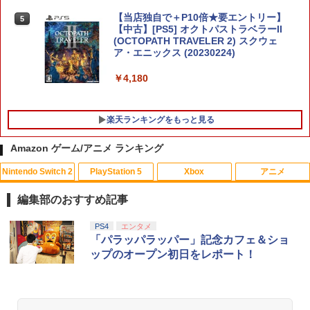
スフィルム スイッチ2 フィルム ガイド
貼り付け キット カバー Switch 2 本体
【当店独自で＋P10倍★要エントリー】
5
アクセサリー Nintendo Switch2 ケース
【中古】[PS5] オクトパストラベラーII
可 透明 ブルーライト カット 99％ FIRM
(OCTOPATH TRAVELER 2) スクウェ
E
ア・エニックス (20230224)
￥1,000
￥4,180
楽天ランキングをもっと見る
[Switch 2] スプラトゥーン レイダース
5
（ダウンロード版）※4,800ポイントま
Amazon ゲーム/アニメ ランキング
でご利用可 ■
Nintendo Switch 2
PlayStation 5
Xbox
アニメ
￥6,480
【中古】大乱闘スマッシュブラザーズX
【中古】 ルドルフとイッパイアッテナ
1
1
[レンタル落ち] [Blu-ray] [ブルーレイ]
編集部のおすすめ記事
￥350
￥359
スプラトゥーン レイダース|オンライン
PlayStation 5 デジタル・エディション
【純正品】Xbox ワイヤレス コントロー
劇場版「鬼滅の刃」無限城編 第一章 猗
PS4
エンタメ
1
1
1
1
コード版
日本語専用 Console Language: Japan
ラー + USB-C® ケーブル
窩座再来 通常版 [Blu-ray]
「パラッパラッパー」記念カフェ＆ショ
ese only (CFI-2200B01)
ップのオープン初日をレポート！
￥5,832
￥8,300
￥3,982
￥55,000
【中古】アッコにおまかせ!ブレインショ
劇場版「鬼滅の刃」無限城編 第一章 猗
2
2
ック
窩座再来【通常版】 [Blu-ray]