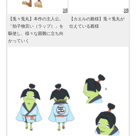
【兎々兎丸】本作の主人公。
【カエルの殿様】兎々兎丸が
「拍子物言い（ラップ）」を
仕えている殿様
駆使し、様々な困難に立ち向
かっていく