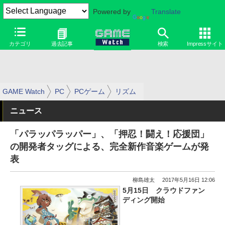
Powered by
Translate
カテゴリ
過去記事
検索
Impressサイト
GAME Watch
PC
PCゲーム
リズム
ニュース
「パラッパラッパー」、「押忍！闘え！応援団」
の開発者タッグによる、完全新作音楽ゲームが発
表
柳島雄太
2017年5月16日 12:06
5月15日 クラウドファン
ディング開始