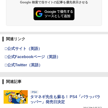
【純正品】Xbox ワイヤレス コントロー
￥350
￥3,916
2
Google 検索で当サイトの記事を優先表示させる
スプラトゥーン レイダース -Switch2
劇場版「鬼滅の刃」無限城編 第一章 猗
Beast of Reincarnation -PS5 【特典】
ラー (ロボット ホワイト)
2
2
2
窩座再来 通常版 [DVD]
プロダクトコード 封入
￥6,446
￥7,681
￥3,523
￥7,286
【中古】ラストストーリー(特典なし) -
3
幻想万華鏡15周年記念作品第19話 幻想
3
Wii
郷時間作戦の章（前編）(10/18発売) -
満福神社-
【純正品】Xbox ワイヤレス コントロー
3
￥350
ラー (カーボンブラック)
関連リンク
Nintendo Switch 2(日本語・国内専用)
【Amazon.co.jp限定】劇場版モノノ怪
【純正品】ディスクドライブ(CFI-ZDD1
3
3
￥4,678
3
第三章 蛇神 (Amazon.co.jp限定オリジ
J) PlayStation 5
￥8,020
ナル三方背収納ケース付きコレクション)
￥55,491
□公式サイト（英語）
【中古】不思議のダンジョン 風来のシレ
(オリジナル特典:オリジナル巾着＋メー
4
￥11,980
ンDS
カー特典:【坤と離】二振りの剣、十翼よ
□公式Facebookページ（英語）
「超かぐや姫！」通常版【Blu-ray】 [ 夏
4
り来たる！スタジオ描き下ろしイラスト
吉ゆうこ ]
【純正品】Xbox 充電式バッテリー + US
4
ボード付) [Blu-ray]
￥1,078
□公式Twitter（英語）
B-C ケーブル
【純正品】DualSense ワイヤレスコン
￥5,371
ニンテンドープリペイド番号 9000円|オ
4
4
￥10,780
トローラー ミッドナイト ブラック(CFI-
ンラインコード版
￥2,618
ZCT2J01)
関連記事
【中古】Nintendo マリオカート8 デラ
5
￥9,000
ックス 【Nintendo Switch】【アリオ倉
￥10,737
【オリジナル トトロの手ぬぐい特典付】
5
劇場版「鬼滅の刃」無限城編 第一章 猗
敷】保証期間1週間
4
【Blu-ray】【新品】 もののけ姫 Blu-ra
PS4
窩座再来 完全生産限定版 [Blu-ray]
y スタジオジブリ 佐賀/
【国内正規品】Thrustmaster スラスト
タマネギ先生も蘇る！ PS4「パラッパラ
5
￥4,500
マスター TH8S シフター - PC、PS4、P
ニンテンドープリペイド番号 5000円|オ
ッパー」発売日決定
5
￥8,698
【純正品】DualSense ワイヤレスコン
S5、PS5 Pro、Xbox One、Xbox Serie
￥5,980
ンラインコード版
5