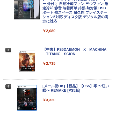
ー 外付け 自動冷却ファン 三つファン 急
【PowerA 公式ストア】パワーエー アド
速冷却 静音 装着簡単 排熱 熱対策 USB
2
バンテージ・有線コントローラー for Ni
ポート 省スペース 耐久性 プレイステー
ntendo Switch 2 - ブラック【任天堂公
ション5対応 ディスク版 デジタル版の両
式ライセンス商品】送料無料 国内2年保
方に対応
証
￥2,680
￥3,980
【中古】PS5DAEMON X MACHINA
3
Switch/Switch2用コントローラー【マラ
TITANIC SCION
3
ソンP5倍&レビュー特典】 10時間連続使
用可能 ワイヤレス Bluetooth 無線 スイ
￥2,735
ッチコントローラー 3階段TURBO連射機
能 6 軸ジャイロセンサー搭載 600mAh 3
階段振動 usb有線接続 高精度ボタンKU
RASHIKAN
[メール便OK]【新品】【PS5】零 〜紅い
4
￥2,680
蝶〜 REMAKE [PS5版]
￥3,320
Switch2 保護フィルム スイッチ2 保護フ
4
ィルム switch2 フィルム Switch2 ガラ