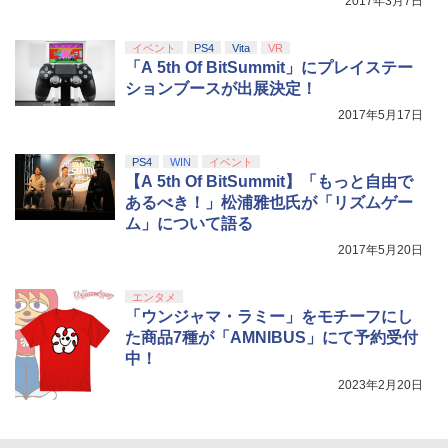
2017年3月7日
トローラー(CFI-ZCT2J)
s X|S 対応の高精度 H パターン シフター
￥5,000
￥10,737
￥14,141
イベント
PS4
Vita
VR
【Amazon.co.jp限定】劇場版モノノ怪
「A 5th Of BitSummit」にプレイステー
5
第三章 蛇神 (オリジナル特典:オリジナル
ションブースが出展決定！
巾着＋メーカー特典:【坤と離】二振りの
2017年5月17日
剣、十翼より来たる！スタジオ描き下ろ
しイラストボード付) [DVD]
PS4
WIN
イベント
￥8,800
【A 5th Of BitSummit】「もっと自由で
あるべき！」松浦雅也氏が「リズムゲー
ム」について語る
2017年5月20日
エンタメ
「ウンジャマ・ラミー」をモチーフにし
た商品7種が「AMNIBUS」にて予約受付
中！
2023年2月20日