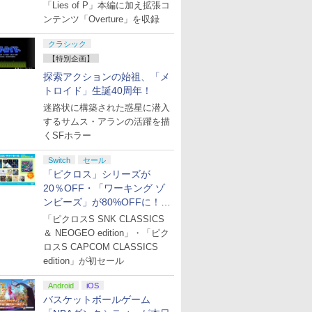
「Lies of P」本編に加え拡張コ
ンテンツ「Overture」を収録
クラシック
【特別企画】
探索アクションの始祖、「メ
トロイド」生誕40周年！
迷路状に構築された惑星に潜入
するサムス・アランの活躍を描
くSFホラー
Switch
セール
「ピクロス」シリーズが
20％OFF・「ワーキング ゾ
ンビーズ」が80%OFFに！
「ジュピターサマーセール
「ピクロスS SNK CLASSICS
2026」開催
＆ NEOGEO edition」・「ピク
ロスS CAPCOM CLASSICS
edition」が初セール
Android
iOS
バスケットボールゲーム