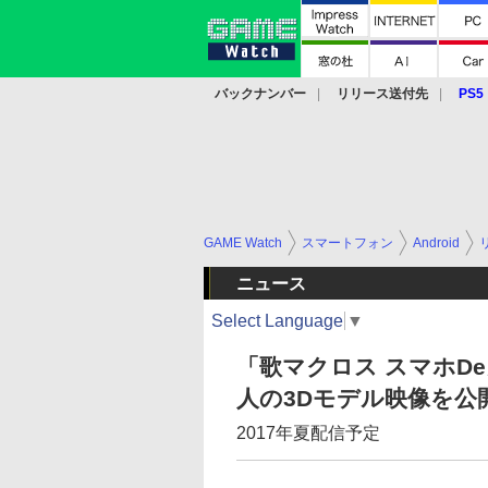
バックナンバー
リリース送付先
PS5
モバイル
eスポーツ
クラウド
PS
GAME Watch
スマートフォン
Android
ニュース
Select Language
▼
「歌マクロス スマホD
人の3Dモデル映像を公
2017年夏配信予定