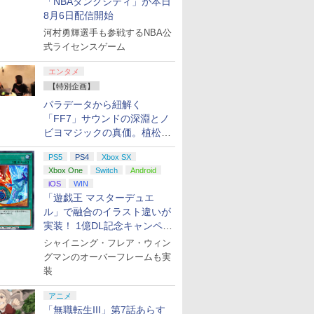
「NBAダンクシティ」が本日
8月6日配信開始
河村勇輝選手も参戦するNBA公
式ライセンスゲーム
エンタメ
【特別企画】
パラデータから紐解く
「FF7」サウンドの深淵とノ
ビヨマジックの真価。植松伸
夫氏による「ff vol.7」一挙レ
PS5
PS4
Xbox SX
ポート
Xbox One
Switch
Android
iOS
WIN
「遊戯王 マスターデュエ
ル」で融合のイラスト違いが
実装！ 1億DL記念キャンペー
ン開催
シャイニング・フレア・ウィン
グマンのオーバーフレームも実
装
アニメ
「無職転生III」第7話あらす