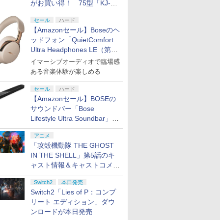
がお買い得！ 75型「KJ-
75X75WL」などラインナッ
セール
ハード
プ
【Amazonセール】Boseのヘ
ッドフォン「QuietComfort
Ultra Headphones LE（第2
世代）」などお買い得価格で
イマーシブオーディオで臨場感
登場
ある音楽体験が楽しめる
セール
ハード
【Amazonセール】BOSEの
サウンドバー「Bose
Lifestyle Ultra Soundbar」
や、サブウーファー「Bose
アニメ
Lifestyle Ultra Subwoofer」
「攻殻機動隊 THE GHOST
などお買い得！
IN THE SHELL」第5話のキ
ャスト情報＆キャストコメン
ト、エンドカードを公開！
Switch2
本日発売
Switch2「Lies of P：コンプ
リート エディション」ダウ
ンロードが本日発売