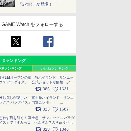
「2×9R」が登場！
GAME Watch をフォローする
Xランキング
RPランキング
いいねランキング
8月1日オープンの富士急ハイランド「サンエッ
クス パラダイス」、公式ショットが解禁 アト
ラクション、メニュー、グッズ写真を一覧で紹
386
1631
介 pic.x.com/bDYkq8oRFu
推し探しが楽しい！ 富士急ハイランド「サンエ
ックス パラダイス」内覧会レポート
pic.x.com/p718c0QB0k
325
1687
思わず目を引く！ 富士急「サンエックス パラダ
イス」で「すみっコ」ぺんぎん？のきゅうりド
ッグを食べてみた イラストそのままのメニュ
323
1046