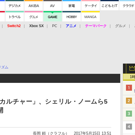
Switch2
Xbox SX
PC
アニメ
テーマパーク
グルメ
 Vita
3DS
アーケード
VR
リズム
1
eカルチャー」、シェリル・ノームら5
開
長岡 頼（クラフル）
2017年5月15日 13:51