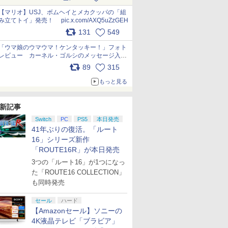
ー化に挑戦。これが意外にもおいしい
pic.x.com/Kgl04hZaeg
【マリオ】USJ、ボムヘイとメカクッパの「組
み立てトイ」発売！ pic.x.com/AXQ5uZzGEH
131
549
「ウマ娘のウマウマ！ケンタッキー！」フォト
レビュー カーネル・ゴルシのメッセージ入り
パッケージや描き下ろしトレカなどが登場
89
315
pic.x.com/PjnkR9vkXl
もっと見る
新記事
Switch
PC
PS5
本日発売
41年ぶりの復活。「ルート
16」シリーズ新作
「ROUTE16R」が本日発売
3つの「ルート16」が1つになっ
た「ROUTE16 COLLECTION」
も同時発売
セール
ハード
【Amazonセール】ソニーの
4K液晶テレビ「ブラビア」