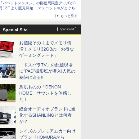
「パペットスンスン」の郵便局限定グッズが8
イマーシブオーディオで臨場感ある音楽体験が
月12日より販売開始！ マスコットやがまぐち、
楽しめる
レターセットなどが登場
もっと見る
Special Site
お値段そのままでメモリ倍
増！メモリ32GBの「お得な
ゲーミングノート」
「ドスパラTV」の配信現場
に“PAD”撮影班が潜入!人気の
秘訣に迫る!!
鳥肌ものの「DENON
HOME」サウンドを体感し
た！
総合オーディオブランドに進
化するSHANLINGとは何者
か？
レイズのプレミアムカー向け
ブランドHOMURAから