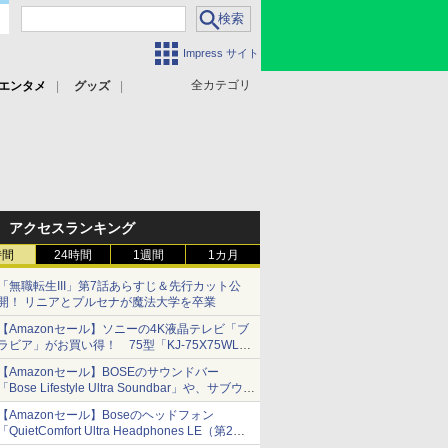
Impress サイト
全カテゴリ
エンタメ
グッズ
アクセスランキング
時間
24時間
1週間
1カ月
「無職転生III」第7話あらすじ＆先行カット公
開！ リニアとプルセナが魔法大学を卒業
【Amazonセール】ソニーの4K液晶テレビ「ブ
ラビア」がお買い得！ 75型「KJ-75X75WL」
などラインナップ
【Amazonセール】BOSEのサウンドバー
「Bose Lifestyle Ultra Soundbar」や、サブウー
ファー「Bose Lifestyle Ultra Subwoofer」など
【Amazonセール】Boseのヘッドフォン
お買い得！
「QuietComfort Ultra Headphones LE（第2世
代）」などお買い得価格で登場