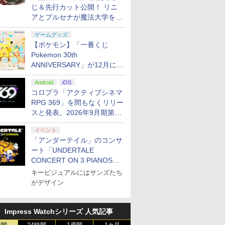
じ＆先行カット公開！ リニ
アとプルセナが魔法大学を卒
業
ゲームグッズ
【ポケモン】「一番くじ
Pokemon 30th
ANNIVERSARY」が12月に再
販決定！ ピカチュウたちの
Android
iOS
ぬいぐるみが当たる
コロプラ「アクティブシネマ
RPG 369」を間もなくリリー
スと発表。2026年9月期第3
四半期決算にて
イベント
「アンダーテイル」のコンサ
ート「UNDERTALE
CONCERT ON 3 PIANOS」
のチケット情報が公開
キービジュアルにはサンズたち
がデザイン
Impress Watchシリーズ 人気記事