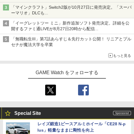
「特製ガーリックマヨソース」を使用した超大型チーズバーガー
「マインクラフト」Switch2版が10月27日に発売決定。「スーパ
ーマリオ」DLCも
Switch版からのアップグレードも可能に
「イーグレットツー ミニ」新作追加ソフト発売決定。詳細を公
開するファミ通LIVEが8月27日20時から配信
シリーズ累計100タイトルへ
「無職転生III」第7話あらすじ＆先行カット公開！ リニアとプル
セナが魔法大学を卒業
もっと見る
GAME Watch をフォローする
Special Site
レイズ鍛造1ピースアルミホイール「CE28 N-p
lus」軽量なままに剛性を向上