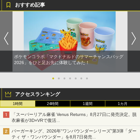
おすすめ記事
ポケモンコラボ「マクドナルドのサマーチャンスバッグ
2026」をひと足お先に体験してみた！
●
●
●
●
●
●
●
アクセスランキング
1時間
24時間
1週間
1カ月
「スーパーリアル麻雀 Venus Returns」8月27日に発売決定。脱
衣麻雀が3D×VRで復活
発売から2週間は20%オフになるセールが実施
バーガーキング、2026年“ワンパウンダーシリーズ”第3弾「ダー
ティ ザ・ワンパウンダー」を8月7日発売