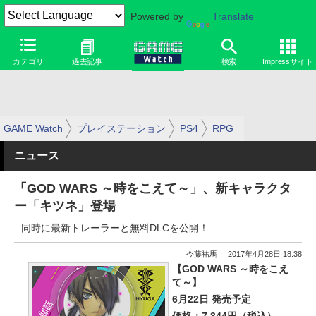
Powered by
Translate
カテゴリ
過去記事
検索
Impressサイト
GAME Watch
プレイステーション
PS4
RPG
ニュース
「GOD WARS ～時をこえて～」、新キャラクタ
ー「キツネ」登場
同時に最新トレーラーと無料DLCを公開！
今藤祐馬
2017年4月28日 18:38
【GOD WARS ～時をこえ
て～】
6月22日 発売予定