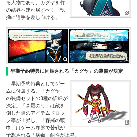
る人物であり、カグヤを竹
の結界へ連れ戻すべく、執
拗に追手を差し向ける。
早期予約特典に同梱される「カグヤ」の装備が決定
早期予約特典としてゲー
ムに付属する、「カグヤ」
の装備セットの3種の詳細が
決定。「森羅の弓」は敵を
倒した際のアイテムドロッ
プ率が上昇し、「森羅の頭
巾」はゲーム序盤で苦戦が
予想される「病毒」耐性が上昇。