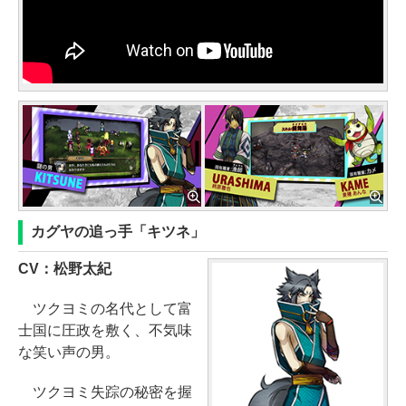
カグヤの追っ手「キツネ」
CV：松野太紀
ツクヨミの名代として富
士国に圧政を敷く、不気味
な笑い声の男。
ツクヨミ失踪の秘密を握