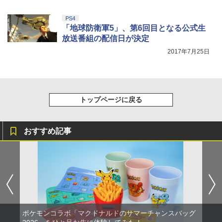
しイラストボード付) [DVD]
対応 PS5 周辺機器 PS5 Pro 新型PS5
PS4
￥8,800
￥2,580
「地球防衛軍5」、第6回目となる公式生
放送番組の配信日が決定
2017年7月25日
トップページに戻る
おすすめ記事
ポケモンコラボ「マクドナルドのサマーチャンスバッグ