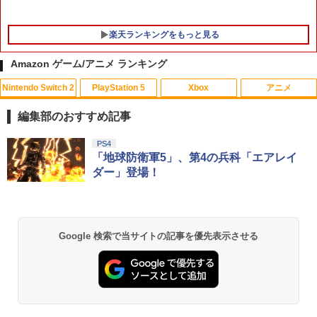
楽天ランキングをもっと見る
Amazon ゲーム/アニメ ランキング
Nintendo Switch 2
PlayStation 5
Xbox
アニメ
PS5 スティックカバー コントローラー
【中古】トモダチコレクション
【中古】【未使用品】ミラベルと魔法だ
1
1
1
交換用 スティックキャップ PS4 コント
らけの家 MovieNEX [DVDのみ]
編集部のおすすめ記事
ローラー / PS5 コントローラー / PS5 コ
￥466
ントローラー Edge ハンドル 交換用 周
￥3,280
スプラトゥーン レイダース|オンライン
PlayStation 5 デジタル・エディション
【純正品】Xbox ワイヤレス コントロー
【Amazon.co.jp限定】劇場版モノノ怪
PS4
辺機器 ホコリ防止 全面保護 快適なグリ
1
1
1
1
コード版
日本語専用 Console Language: Japan
ラー + USB-C® ケーブル
第三章 蛇神 (Amazon.co.jp限定オリジ
「地球防衛軍5」、第4の兵科「エアレイ
ップ 取付簡単 DualSense DualShock4
ese only (CFI-2200B01)
ナル三方背収納ケース付きコレクション)
対応 ブラック 2個入
ダー」登場！
(オリジナル特典:オリジナル巾着＋メー
￥5,832
￥8,300
【中古】たまごっちのプチプチおみせっ
カー特典:【坤と離】二振りの剣、十翼よ
2
￥55,000
￥630
千と千尋の神隠し 舞台版ダブルキャスト
2
ち
り来たる！スタジオ描き下ろしイラスト
(2023年版) ブルーレイ【Blu-ray】
ボード付) [Blu-ray]
￥529
Xbox プリペイドカード 5,000円 デジタ
￥5,480
2
Google 検索で当サイトの記事を優先表示させる
￥10,780
スプラトゥーン レイダース -Switch2
Beast of Reincarnation -PS5 【特典】
ルコード 【旧 Xbox ギフトカード】 [オ
2
【中古】【PS5】Ed-0: Zombie Uprisin
2
2
プロダクトコード 封入
ンラインコード]
g 【CEROレーティング「Z」】
￥6,455
￥7,286
￥5,000
【中古】牧場物語 キラキラ太陽となかま
￥1,079
3
劇場版「鬼滅の刃」無限城編 第一章 猗
2
たち
『映画 ラブライブ！蓮ノ空女学院スクー
3
窩座再来 通常版 [Blu-ray]
ルアイドルクラブ Bloom Garden Part