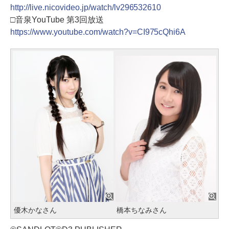
http://live.nicovideo.jp/watch/lv296532610
□音泉YouTube 第3回放送
https://www.youtube.com/watch?v=CI975cQhi6A
優木かなさん
橋本ちなみさん