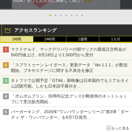
2026」をひと足お先に体験してみた！
●
●
●
●
●
●
●
アクセスランキング
1時間
24時間
1週間
1カ月
マクドナルド、マックデリバリーの朝マックの最低注文料金が
500円値上げ。8月18日より1,500円から受付
「スプラトゥーン レイダース」更新データ「Ver.1.1.1」が配信
開始。ブキやステージに関する不具合を修正
ネトフリで公開予定「GTA6」新映像は日本国内でもリアルタイ
ム試聴可能。しかも日本語字幕付き
Netflixから公式回答あり
「ポムポムプリン」30周年記念グッズが郵便局のネットショッ
プにて受注販売開始
「おもちもちもちクッション」など今年だけの限定商品が登場
バーガーキング、2026年“ワンパウンダーシリーズ”第3弾「ダー
ティ ザ・ワンパウンダー」を8月7日発売
「特製ガーリックマヨソース」を使用した超大型チーズバーガー
もっと見る