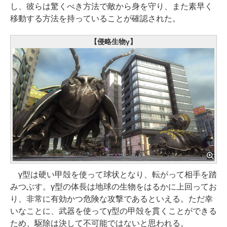
し、彼らは驚くべき方法で敵から身を守り、また素早く
移動する方法を持っていることが確認された。
【侵略生物γ】
γ型は硬い甲殻を使って球状となり、転がって相手を踏
みつぶす。γ型の体長は地球の生物をはるかに上回ってお
り、非常に有効かつ危険な攻撃であるといえる。ただ幸
いなことに、武器を使ってγ型の甲殻を貫くことができる
ため、駆除は決して不可能ではないと思われる。