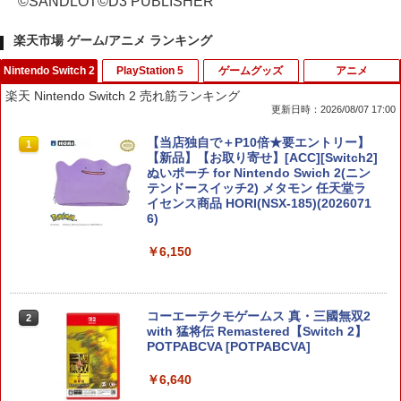
©SANDLOT©D3 PUBLISHER
楽天市場 ゲーム/アニメ ランキング
Nintendo Switch 2
PlayStation 5
ゲームグッズ
アニメ
楽天 Nintendo Switch 2 売れ筋ランキング
更新日時：2026/08/07 17:00
【当店独自で＋P10倍★要エントリー】
1
【新品】【お取り寄せ】[ACC][Switch2]
ぬいポーチ for Nintendo Swich 2(ニン
テンドースイッチ2) メタモン 任天堂ラ
イセンス商品 HORI(NSX-185)(2026071
6)
￥6,150
コーエーテクモゲームス 真・三國無双2
2
with 猛将伝 Remastered【Switch 2】
POTPABCVA [POTPABCVA]
￥6,640