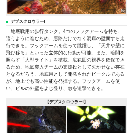
デプスクロウラーI
地底戦用の歩行タンク。4つのフックアームを持ち、
這うように進むため、悪路だけでなく洞窟の壁面すら走
行できる。フックアームを使って跳躍し、「天井や壁に
飛び移る」といった立体的な行動が可能。また、暗闇を
照らす「大型ライト」を積載。広範囲の視界を確保でき
るため、地底突入チームの支援役として欠かせない存在
となるだろう。地底用として開発されたビークルである
が、地上でも高い性能を発揮する。フックアームを使
い、ビルの外壁をよじ登り、敵を追撃できる。
【デプスクロウラーI】