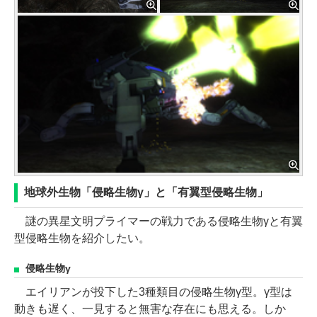
地球外生物「侵略生物γ」と「有翼型侵略生物」
謎の異星文明プライマーの戦力である侵略生物γと有翼
型侵略生物を紹介したい。
侵略生物γ
エイリアンが投下した3種類目の侵略生物γ型。γ型は
動きも遅く、一見すると無害な存在にも思える。しか