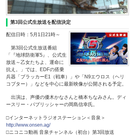
第3回公式生放送を配信決定
配信日時：5月1日21時～
第3回公式生放送番組
「『地球防衛軍5』、公式生
放送～乙女たちよ、運命に
抗え。」では、EDFの搭乗
兵器「ブラッカーE1（戦車）」や「N9エウロス（ヘリ
コプター）」などを中心に最新映像が公開される予定。
出演は、声優の優木かなさんと橋本ちなみさん。ディ
ースリー・パブリッシャーの岡島信幸氏。
□インターネットラジオステーション＜音泉＞
http://www.onsen.ag/
□ニコニコ動画 音泉チャンネル（初台）第3回放送