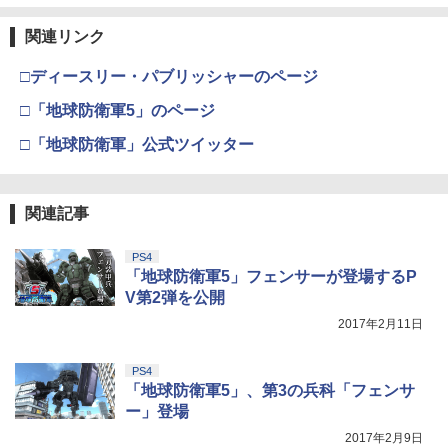
y』(特装限定版)【Blu-ray】 [ 矢立肇 ]
￥752
￥3,964
【純正品】Xbox ワイヤレス コントロー
3
関連リンク
Nintendo Switch 2(日本語・国内専用)
【純正品】ディスクドライブ(CFI-ZDD1
3
【中古】PS5 ホグワーツ・レガシー
ラー (ロボット ホワイト)
￥8,580
3
3
J) PlayStation 5
￥55,871
□ディースリー・パブリッシャーのページ
￥1,480
￥7,681
【中古】オーバーライド 2:スーパーメカ
4
￥11,849
リーグ ULTRAMAN DX Edition -Switch
劇場版「鬼滅の刃」無限城編 第一章 猗
□「地球防衛軍5」のページ
3
ヤマトよ永遠に REBEL3199 7＜最終巻
4
窩座再来 通常版 [DVD]
＞【Blu-ray】 [ 西崎義展 ]
￥948
□「地球防衛軍」公式ツイッター
【純正品】Xbox 充電式バッテリー + US
4
￥3,523
【純正品】DualSense ワイヤレスコン
B-C ケーブル
￥8,751
ニンテンドープリペイド番号 9000円|オ
4
4
【送料無料】アンサー PS5（CFI-2000）
トローラー ミッドナイト ブラック(CFI-
ンラインコード版
4
用 ホコリキャッチャー2【ホコリ侵入防
ZCT2J01)
￥2,618
関連記事
止/USBキャップ/コントローラ用キャッ
￥9,000
【中古】ゼルダの伝説 時のオカリナ 3D
5
プ/統一デザイン/PS5（CFI-2000）両エ
￥10,737
ヤマトよ永遠に REBEL3199 6【Blu-ra
5
劇場版「鬼滅の刃」無限城編 第一章 猗
ディション対応】ANS-PSV031BK 色：
4
y】 [ 西崎義展 ]
PS4
￥1,803
窩座再来 完全生産限定版 [Blu-ray]
ブラック
「地球防衛軍5」フェンサーが登場するP
【純正品】Xbox ワイヤレス コントロー
￥8,751
ニンテンドープリペイド番号 5000円|オ
5
V第2弾を公開
5
￥8,698
￥2,332
【純正品】DualSense ワイヤレスコン
ラー (カーボンブラック)
ンラインコード版
5
2017年2月11日
トローラー(CFI-ZCT2J)
￥8,020
￥5,000
￥10,737
PS4
【レビュー評価上昇中】 新型 PS5 Slim /
5
【Amazon.co.jp限定】劇場版モノノ怪
「地球防衛軍5」、第3の兵科「フェンサ
5
PS5 Pro 冷却ファン PS5スリム用 冷却
第三章 蛇神 (オリジナル特典:オリジナル
ファン 自動温度検出 3段階風速調整 LED
ー」登場
巾着＋メーカー特典:【坤と離】二振りの
ライト USB付き 低騒音 急速冷却 放熱
2017年2月9日
剣、十翼より来たる！スタジオ描き下ろ
プレステ5スリム用 ディスク/デジタル版