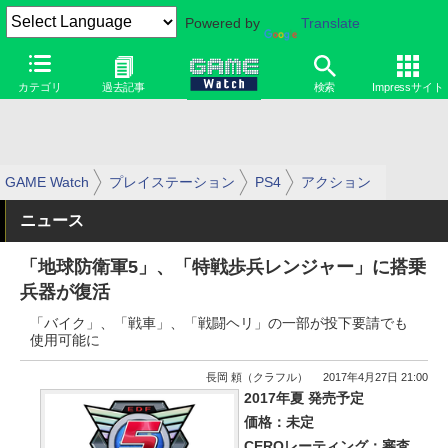
Powered by
Translate
カテゴリ
過去記事
検索
Impressサイト
GAME Watch
プレイステーション
PS4
アクション
ニュース
「地球防衛軍5」、「特戦歩兵レンジャー」に搭乗
兵器が復活
「バイク」、「戦車」、「戦闘ヘリ」の一部が投下要請でも
使用可能に
長岡 頼（クラフル）
2017年4月27日 21:00
2017年夏 発売予定
価格：未定
CEROレーティング：審査