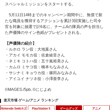
スペシャルミッションをスタートする。
5月11日14時までのキャンペーン期間中に、無償で新
たな職員を獲得するアクションを累計3回実施した司令
官を対象に抽選で計6名に、チーム6の隊員の声を担当し
た声優陣のサイン色紙がプレゼントされる。
【声優陣の紹介】
・ルホロ ラン役：大地葉さん
・アカイ モモカ役：佐倉綾音さん
・ネミキ コトハ役：五十嵐裕美さん
・カムロ ミヤコ役：橋本ちなみさん
・サシナミ キョウカ役：篠田みなみさん
・アイユイ ナツネ役：小澤亜李さん
©MAGES./5pb. ©にじよめ
楽天市場 ゲーム/アニメ ランキング
Nintendo Switch 2
PlayStation 5
ゲームグッズ
アニメ