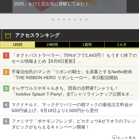
2026」をひと足お先に体験してみた！
●
●
●
●
●
●
●
アクセスランキング
1時間
24時間
1週間
1カ月
「オクトパストラベラー」70%オフで1,643円！ もうすぐ終了の
セール情報まとめ【8月8日更新】
ニンテンドーeショップでは「大神 絶景版」が67%オフで990円
手塚治虫氏のマンガ「リボンの騎士」を原案とするNetflix映画
「THE RIBBON HERO リボンヒーロー」本日配信開始
そらザウルスやギャルきち、団長の吉野家Tシャツも！
「hololive Splash T-Party!」全Tシャツラインナップ公開＆オン
ライン販売開始
マクドナルド、マックデリバリーの朝マックの最低注文料金が
500円値上げ。8月18日より1,500円から受付
ファミマで「ポケモンフレンダ」ピカチュウ&ゼラオラのフレン
ダピックがもらえるキャンペーン開催！
もっと見る