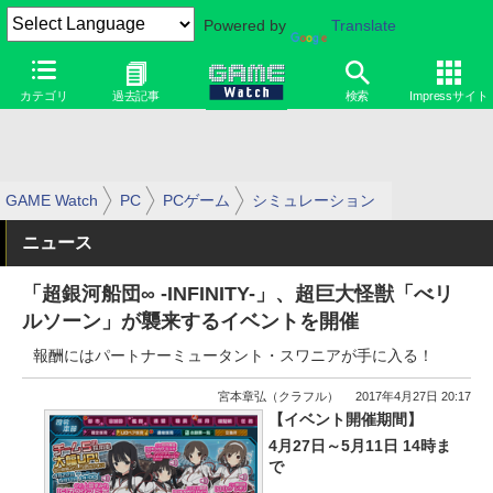
Powered by
Translate
カテゴリ
過去記事
検索
Impressサイト
GAME Watch
PC
PCゲーム
シミュレーション
ニュース
「超銀河船団∞ -INFINITY-」、超巨大怪獣「べリ
ルソーン」が襲来するイベントを開催
報酬にはパートナーミュータント・スワニアが手に入る！
宮本章弘（クラフル）
2017年4月27日 20:17
【イベント開催期間】
4月27日～5月11日 14時ま
で