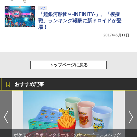
剣、十翼より来たる！スタジオ描き下ろ
しイラストボード付) [DVD]
PC
「超銀河船団∞ -INFINITY-」、「模擬
￥8,800
戦」ランキング報酬に新ドロイドが登
場！
2017年5月11日
トップページに戻る
おすすめ記事
ポケモンコラボ「マクドナルドのサマーチャンスバッグ