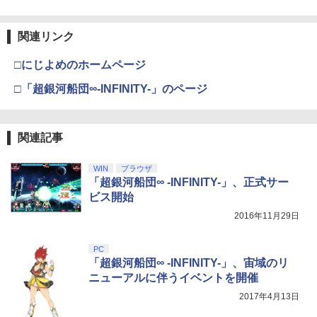
ition [NXS-P-AAAAH NSW2 ゼルダノデ
【純正品】Xbox ワイヤレス コントロー
3
ンセツ ブレス オブ ザ ワイルド]
ラー (カーボンブラック)
関連リンク
Nintendo Switch 2(日本語・国内専用)
【Amazon.co.jp限定】劇場版モノノ怪
【純正品】ディスクドライブ(CFI-ZDD1
3
3
3
￥7,710
第三章 蛇神 (Amazon.co.jp限定オリジ
J) PlayStation 5
￥8,020
ナル三方背収納ケース付きコレクション)
￥55,871
□にじよめのホームページ
(オリジナル特典:オリジナル巾着＋メー
￥11,980
カー特典:【坤と離】二振りの剣、十翼よ
□「超銀河船団∞-INFINITY-」のページ
り来たる！スタジオ描き下ろしイラスト
【特典】ほの暮しの庭 switch2版(【初
4
【純正品】Xbox 充電式バッテリー + US
4
ボード付) [Blu-ray]
回外付特典】切り取れるクリアカード)
B-C ケーブル
【純正品】DualSense ワイヤレスコン
ニンテンドープリペイド番号 9000円|オ
4
4
￥10,780
関連記事
￥8,118
トローラー ミッドナイト ブラック(CFI-
ンラインコード版
￥2,618
ZCT2J01)
￥9,000
WIN
ブラウザ
￥10,737
「超銀河船団∞ -INFINITY-」、正式サー
劇場版「鬼滅の刃」無限城編 第一章 猗
4
ビス開始
窩座再来 完全生産限定版 [Blu-ray]
SanDisk サンディスク microSD Expres
5
【国内正規品】Thrustmaster スラスト
5
s Card 256GB for Nintendo Switch 2
2016年11月29日
マスター TH8S シフター - PC、PS4、P
ニンテンドープリペイド番号 5000円|オ
5
BEE-A-SD01A Switch2 microSDカード
￥8,698
【純正品】DualSense ワイヤレスコン
S5、PS5 Pro、Xbox One、Xbox Serie
ンラインコード版
5
microSD Express Nintendo任天堂ライ
トローラー(CFI-ZCT2J)
s X|S 対応の高精度 H パターン シフター
センス 高速転送 UHS-I互換 ゲーム保存
PC
￥5,000
メモリーカード 国内正規品 4523052030
「超銀河船団∞ -INFINITY-」、宙域のリ
￥10,737
￥14,141
185
ニューアルに伴うイベントを開催
【Amazon.co.jp限定】劇場版モノノ怪
5
2017年4月13日
￥9,800
第三章 蛇神 (オリジナル特典:オリジナル
巾着＋メーカー特典:【坤と離】二振りの