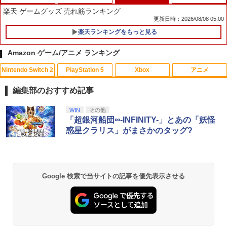
楽天 ゲームグッズ 売れ筋ランキング
更新日時：2026/08/08 05:00
楽天ランキングをもっと見る
Switch2 保護フィルム スイッチ2 保護フ
1
ィルム switch2 フィルム Switch2 ガラ
Amazon ゲーム/アニメ ランキング
スフィルム スイッチ2 フィルム ガイド
貼り付け キット カバー Switch 2 本体
Nintendo Switch 2
PlayStation 5
Xbox
アニメ
アクセサリー Nintendo Switch2 ケース
可 透明 ブルーライト カット 99％ FIRM
E
編集部のおすすめ記事
￥1,000
スプラトゥーン レイダース|オンライン
PlayStation 5 デジタル・エディション
【純正品】Xbox ワイヤレス コントロー
劇場版「鬼滅の刃」無限城編 第一章 猗
WIN
その他
1
1
1
1
コード版
日本語専用 Console Language: Japan
ラー + USB-C® ケーブル
窩座再来 通常版 [Blu-ray]
「超銀河船団∞-INFINITY-」とあの「妖怪
ese only (CFI-2200B01)
惑星クラリス」がまさかのタッグ?
￥5,832
￥8,300
￥3,982
【特典】STEINS;GATE RE:BOOT Swi
2
￥55,000
tch2版(【早期購入同梱特典】「STEINS;
GATE 変移空間のオクテット」DLC)
【純正品】Xbox ワイヤレス コントロー
2
Google 検索で当サイトの記事を優先表示させる
￥7,293
スプラトゥーン レイダース -Switch2
劇場版「鬼滅の刃」無限城編 第一章 猗
Beast of Reincarnation -PS5 【特典】
ラー (ロボット ホワイト)
2
2
2
窩座再来 通常版 [DVD]
プロダクトコード 封入
￥6,449
￥7,681
￥3,523
￥7,286
任天堂 【Switch2】ゼルダの伝説 ブレス
3
オブ ザ ワイルド Nintendo Switch 2 Ed