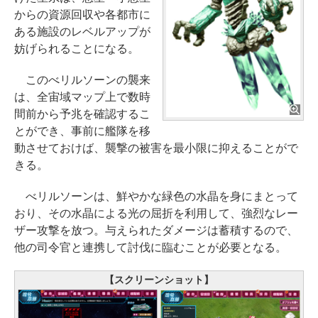
からの資源回収や各都市に
ある施設のレベルアップが
妨げられることになる。
このべリルソーンの襲来
は、全宙域マップ上で数時
間前から予兆を確認するこ
とができ、事前に艦隊を移
動させておけば、襲撃の被害を最小限に抑えることがで
きる。
べリルソーンは、鮮やかな緑色の水晶を身にまとって
おり、その水晶による光の屈折を利用して、強烈なレー
ザー攻撃を放つ。与えられたダメージは蓄積するので、
他の司令官と連携して討伐に臨むことが必要となる。
【スクリーンショット】