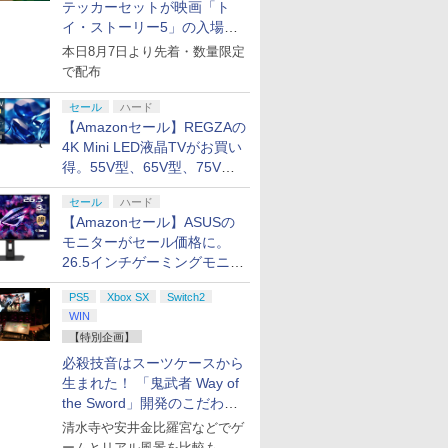
トゥ-ン
年齢対象商品]
大炎上ー
[Switch2] まるごと収
(PRAGMATA) 通常版
MEGASTA.
＞（代引き不可）6552
トバッグ（アクリルチ
【PS5】 ELJM30964
【Blu-ray】 [ マヌエ
ーセット ）CY-RF-RW HDMI
Switch 2 Edition ＋ み
シ)
はない」と言った次期
トまでご利用可
AAF6C
30814 P
ックス限定
テッカーセットが映画「ト
￥6,980
￥5,640
￥16,117
￥25,000
￥7,480
￥6,510
￥17,160
￥25,300
￥7,570
￥7,625
￥17,600
￥4,400
￥7,757
￥7,640
￥18,370
mh-03-fuzh 万
版)
納バッグ for Nintendo
カプコン(20260417)
Episode2「Goodbye
ャーム付き）)
[ELJM30964]
ル・アウグスト・ディ
出力 どこでもセーブ 互換機
んなでリンリンパーク
公爵様がなぜか溺愛し
ド レクイ
+他】劇場
イ・ストーリー5」の入場特
プリペイ
ション ス
 Elite
ニンテンドープリペイ
PlayStation 5 デジタ
【国内正規品】
ぽこ あ ポケモン エキ
プレイステーション ス
Xbox プリペイドカー
ニンテンドープリペイ
プレイステーション ス
GameSir G7 HE 有線
ニンテンド
【Amazon.
HyperX Cl
800p 超！
Swich 2(ニンテンドー
my dear Frenemy.」
シンジャー・モウラ ]
種 FC SFC SNES GB GBC
[NXS-P-AQMXB
てきます 上巻【Blu-
ョウ]
刃」無限城
典として配布決定！
本日8月7日より先着・数量限定
円|オンラ
,000円|
コントロー
ド番号 500円|オンライ
ル・エディション 日本
Thrustmaster スラス
スパンションパス|オン
トアチケット 3,000円|
ド 2,000円 デジタルコ
ド番号 2000円|オンラ
トアチケット 15,000円
ゲームコントローラー
ド番号 30
定】 Logic
Gladiate
本 絵コン
スイッチ2) メタモン 任
【Blu-ray】 [ 橘里依 ]
GBA MD GEN PCE TG-16
NSW2 ス-パ-マリオブ
ray】(アニメ描き下ろ
猗窩座再来
ード版
 Core
ンコード版
語専用 (CFI-2200B01)
トマスター TH8S シフ
ラインコード版
オンラインコード版
ード 【旧 Xbox ギフト
インコード版
|オンラインコード版
XBOX Series X|S
インコード
コン G92
イセンス 
ニメ描き
天堂ライセンス商品
で配布
PCE SG
ラザ-ズ ワンダ- ミンナ
し シリアルナンバー入
定版)【Blu
ワイト)
+ ディスクドライブ
ター - PC、PS4、
カード】 [オンライン
XBOX One Windows
リスモ7 Fo
コントロー
ト使用ト
HORI(NSX-164)
デリンリンパ-ク]
りA5キャラファイング
ラファイン
￥500
￥66,849
￥14,141
￥4,400
￥3,000
￥2,000
￥2,000
￥15,000
現在在庫切れです。
￥3,000
￥38,800
￥4,980
(CFI-ZDD1J) セット
PS5、PS5 Pro、Xbox
コード]
10/11用 PCコントロー
Horizon 6
日本正規代
神威・阿伏
(20260716)
ラフ(ユリウス)+水埜な
ンブラー+か
セール
ハード
One、Xbox Series X|S
ラーゲームパッド ホー
6L366AA
しミニキ
つ・三沢ケイ複製サイ
吾峠呼世晴 
【Amazonセール】REGZAの
対応の高精度 H パター
ル効果スティック付き
 [ 杉田
ン入り 原作イラストミ
4K Mini LED液晶TVがお買い
ン シフター
ビデオゲームコントロ
ニ色紙)
得。55V型、65V型、75V型
ーラー（ブラック）
の2026年モデルがラインナ
セール
ハード
7
8
9
10
ップ
【Amazonセール】ASUSの
モニターがセール価格に。
26.5インチゲーミングモニタ
ー「ROG Strix OLED
PS5
Xbox SX
Switch2
XG27ACDMS」限定モデルも
WIN
お買い得
【特別企画】
.jp限
『映画 ラブライブ！蓮
劇場版「鬼滅の刃」無
劇場版モノノ怪 第三章
ヤマトよ永
ノノ怪 第
ノ空女学院スクールア
限城編 第一章 猗窩座再
蛇神 [Blu-ray]
REBEL3199
必殺技音はスーツケースから
オリジナル
イドルクラブ Bloom
来 完全生産限定版
ray]
生まれた！ 「鬼武者 Way of
￥9,900
ナル巾着＋
Garden Party』Blu-
[DVD]
￥8,589
￥7,828
￥8,760
the Sword」開発のこだわり
:【坤と
ray（特装限定版）
を目撃！
剣、十翼
清水寺や安井金比羅宮などでゲ
スタジオ
ームとリアル風景を比較も