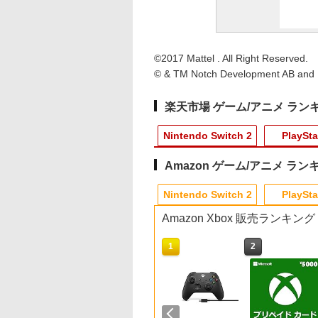
©2017 Mattel . All Right Reserved.
© & TM Notch Development AB and M
楽天市場 ゲーム/アニメ ラン
Nintendo Switch 2
PlaySta
Amazon ゲーム/アニメ ラン
9
10
10
10
1
1
1
1
2
2
2
2
Nintendo Switch 2
PlaySta
Amazon Xbox 販売ランキング
10
10
10
1
1
1
2
2
2
レッド×ホワ
堂 【Switch2】ス
典】プロ野球スピ
天ブックス限定全
[Switch 2] ぽこ あ ポケモン
ELDEN RING
カプコン 【PS5】バイ
【楽天ブックス限定配
【特典】白き鋼鉄のX
【中古】コンストラク
【即日出荷】ゲーム用
【中古】【Blu−ray】
METAL GEAR SOLID
【中古】PS5ロマン
[Switch] ポケット
カワダ(Kawada) 玩
ーム互換機 )
ーマリオブラザー
ツ2026(【早期購
入特典+先着特
エキスパンションパス（ダウ
Tarnished Edition
オハザード レクイエ
送BOX】【楽天ブック
1+2 デュアルコレクシ
ション シミュレーター
アナログスティックカ
監獄学園 第1巻 初回
MASTER
ング サガ2 リベ
スター スカーレット
コロコロストーン KG
ラーアダプタ
ンダー Nintendo
入特典】DLCチラ
「きみを愛する気
ンロード版）※3,200ポイン
【Switch2】 POT-P-
ム 通常版 [ELJM-
ス限定グッズ+楽天ブ
ョン Nintendo Switch
ゴールドエディション
バー すやすや コリラッ
生産限定版 三方背ケ
COLLECTION Vol.2
オブザセブン
バイオレット ゼロの
025