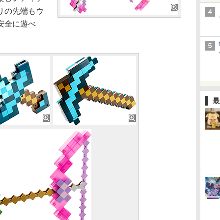
りの先端もウ
安全に遊べ
最