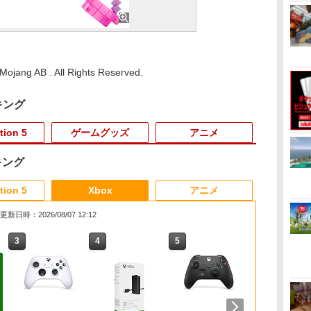
ojang AB . All Rights Reserved.
キング
tion 5
ゲームグッズ
アニメ
キング
3
3
3
3
4
4
4
4
5
5
5
5
6
6
6
6
tion 5
Xbox
アニメ
更新日時：2026/08/07 12:12
3
3
3
4
4
4
5
5
5
6
6
6
 :
シ
モン
具
あつまれ どうぶつの
Marvel's Spider-Man 2
【中古】スーパーマリ
FINAL FANTASY XV
あつまれ どうぶつの
【楽天ブックス限定特
LITHON ライソン 脳を
劇場版「鬼滅の刃」無
【特典】冒険家エリオ
Mortal Shell II
脳を鍛える大人の娯楽
【楽天ブックス限定先
任天堂 【Swi
シティーズ：
【中古美品】 Ni
【楽天ブック
ンジ
・
-
森 Nintendo Switch 2
オメーカー 2 -Switch
Original
森 Nintendo Switch 2
典+特典】Castlevania:
鍛える大人の娯楽ゲー
限城編 第一章 猗窩座
ットの千年物語
ゲーム4in1（麻雀 将棋
着特典+先着特典】新
プラトゥーン
イン リマスタ
ニンテンドー 
着特典+先着
￥4,011
￥5,507
秘
Edition
Soundtrack(映像付サ
Edition 【Switch2】
Belmont's Curse
ム 4 in 1 KTFC-008B
再来(完全生産限定版)
Switch2版(【早期購入
競走馬育成 RPG）ソフ
劇場版銀魂 -吉原大炎
ス [BEE-P-A
ン・スペシャ
みんなのリズム
量限定グッズ
￥3,596