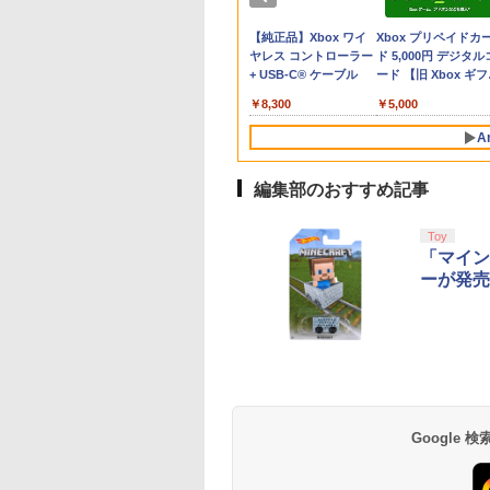
F-RW HDMI
tch 2 Edition ＋ み
い」と言った次期
トまでご利用可
AAF6C
30814 PS5 バイオハザ-
ックス限定先着特典
2 Edition Switch2版
ソフト:プレイステーシ
クマ アローン ALG-
ース・かるた・ブック
【Switch2】 RL204-
宝 （ダウンロード版
570
625
,600
￥4,400
￥7,757
￥7,640
￥18,370
￥5,668
￥3,327
￥972
￥540
￥5,676
￥3,840
￥3,500
￥1,694
ーブ 互換機
でリンリンパーク
様がなぜか溺愛し
ド レクイエム ツウジ
+他】劇場版「鬼滅の
(【初回外付特典】A4
ョン5ソフト／シミュレ
NS2CAKKZZ
レット付 / 水島努【監
※3,200ポイントま
テンドープリペイ
イステーション ス
eSir G7 HE 有線
ニンテンドープリペイ
【Amazon.co.jp限
HyperX Clutch
スプラトゥーン レイダ
PlayStation 5 デジタ
【純正品】Xbox ワイ
スプラトゥーン レイ
Beast of
Xbox プリペイドカ
S GB GBC
S-P-AQMXB
ます 上巻【Blu-
ョウ]
刃」無限城編 第一章
クリアファイル)
ーション・ゲーム
督】
利用可
号 2000円|オンラ
チケット 15,000円
ムコントローラー
ド番号 3000円|オンラ
定】 Logicool G ハン
Gladiate Xbox公式ラ
ース|オンラインコード
ル・エディション 日本
ヤレス コントローラー
ース -Switch2
Reincarnation -PS5
ド 5,000円 デジタル
CE TG-16
W2 ス-パ-マリオブ
y】(アニメ描き下ろ
猗窩座再来(完全生産限
コード版
ンラインコード版
X Series X|S
インコード版
コン G923 グランツー
イセンス ゲーミング
版
語専用 Console
+ USB-C® ケーブル
【特典】プロダクト
ード 【旧 Xbox ギ
-ズ ワンダ- ミンナ
シリアルナンバー入
定版)【Blu-ray】(キャ
￥6,455
X One Windows
リスモ7 Forza
コントローラー 有線
Language: Japanese
ード 封入
カード】 [オンライ
ンリンパ-ク]
5キャラファイング
ラファイングラフ+タ
000
,000
在庫切れです。
￥3,000
￥38,800
￥4,980
￥5,832
￥55,000
￥8,300
￥7,286
￥5,000
/11用 PCコントロー
Horizon 6 G923d
日本正規代理店品
only (CFI-2200B01)
コード]
(ユリウス)+水埜な
ンブラー+かるた+他) [
ゲームパッド ホー
6L366AA
三沢ケイ複製サイ
吾峠呼世晴 ]
A
果スティック付き
り 原作イラストミ
オゲームコントロ
紙)
ー（ブラック）
編集部のおすすめ記事
10
1
2
Toy
「マイン
ーが発売
版モノノ怪 第三章
ヤマトよ永遠に
【Amazon.co.jp限
劇場版「鬼滅の刃」
[Blu-ray]
REBEL3199 7 [Blu-
定】劇場版モノノ怪 第
限城編 第一章 猗窩
ray]
三章 蛇神
来 通常版 [Blu-ray]
900
(Amazon.co.jp限定オ
Google
￥8,760
￥10,780
￥3,964
リジナル三方背収納ケ
ース付きコレクション)
(オリジナル特典:オリ