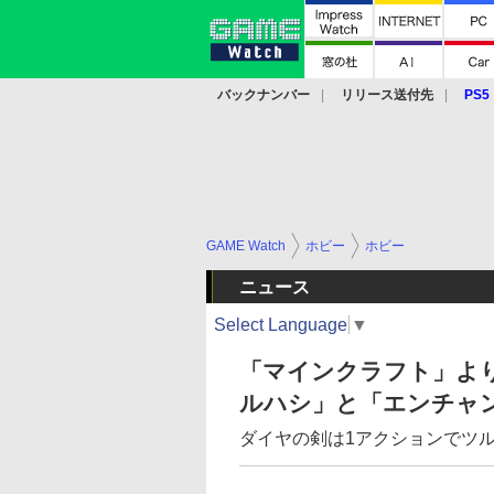
バックナンバー
リリース送付先
PS5
モバイル
eスポーツ
クラウド
PS
GAME Watch
ホビー
ホビー
ニュース
Select Language
▼
「マインクラフト」よ
ルハシ」と「エンチャ
ダイヤの剣は1アクションでツ