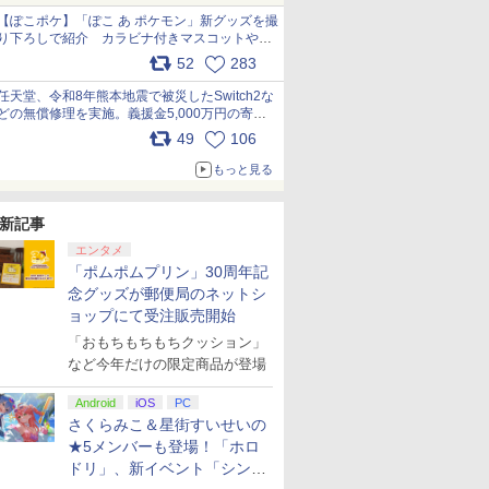
【ぽこポケ】「ぽこ あ ポケモン」新グッズを撮
り下ろしで紹介 カラビナ付きマスコットやス
クエアポーチが仲間入り
52
283
pic.x.com/XmVAgBxaW5
任天堂、令和8年熊本地震で被災したSwitch2な
どの無償修理を実施。義援金5,000万円の寄付
も発表 pic.x.com/BAYsMfUfUC
49
106
もっと見る
新記事
エンタメ
「ポムポムプリン」30周年記
念グッズが郵便局のネットシ
ョップにて受注販売開始
「おもちもちもちクッション」
など今年だけの限定商品が登場
Android
iOS
PC
さくらみこ＆星街すいせいの
★5メンバーも登場！「ホロ
ドリ」、新イベント「シンク