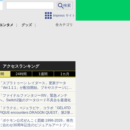
Impress サイト
全カテゴリ
エンタメ
グッズ
アクセスランキング
時間
24時間
1週間
1カ月
「スプラトゥーン レイダース」更新データ
「Ver.1.1.1」が配信開始。ブキやステージに関
する不具合を修正
「ファイナルファンタジーXIV」緊急メンテ
へ。Switch2版のデータロード不具合を最適化
「ドラクエ」×ジェラピケ、コラボ「GELATO
PIQUE encounters DRAGON QUEST」第2弾が
本日発売
「ポケモン公式ぜんこく図鑑 1996-2026」発売
アイスカップに入ったスライムやわたぼう、ベ
に合わせ30周年記念のビジュアルアートブック
ビーサタンなどがオリジナルアートで登場
3冊同時発売が決定