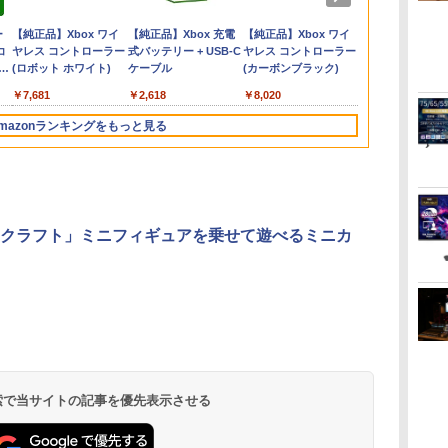
J1
）
ントラ／Blu-ray Disc
NXS-P-ACBAD
Midnight Edition
麻雀 将棋 育成 脳トレ
【Blu-ray】 [ 吾峠呼世
封入特典】エリオット
ト不要 テレビに挿すだ
上ー (完全生産限定版)
NSW2 スプラ
ィション
区分_A / 全
版銀魂 -吉原
￥6,199
￥7,986
￥6,300
￥4,950
￥4,980
￥8,690
￥6,358
￥5,478
￥9,900
￥6,740
￥5,591
￥5,480
￥14,850
でご
初回生産限定特装盤)
PS5版(両面アクリルキ
テレビ ゲーム機 高齢
晴 ]
旅立ちパック)
けですぐに遊べる TV
【Blu-ray】(アニメ描
レイダ-ス]
028-260802-
(完全生産限定
ダ
ー
Nintendo Switch 2(日
【純正品】ディスクド
【純正品】Xbox ワイ
ニンテンドープリペイ
【純正品】DualSense
【純正品】Xbox 充電
ニンテンドープリペイ
【純正品】DualSense
【純正品】Xbox ワイ
ニンテンドー
プレイステー
【純正品】Xbox
ーホルダー+【早期購
者 家庭用 ポータブル
HDMI USB コントロー
きおろしイラスト使用
代Net店
【Blu-ray】(
コ
本語・国内専用)
ライブ(CFI-ZDD1J)
ヤレス コントローラー
ド番号 9000円|オンラ
ワイヤレスコントロー
式バッテリー + USB-C
ド番号 5000円|オンラ
ワイヤレスコントロー
ヤレス コントローラー
ド番号 1000
トアチケット 10
ワイヤレス 
入封入特典】DLCチラ
接続 簡単 玩具 おもち
ラー
トートバッグ(神威・阿
B5 角背上製
コ
フト
PlayStation 5
(ロボット ホワイト)
インコード版
ラー ミッドナイト ブ
ケーブル
インコード版
ラー(CFI-ZCT2J)
(カーボンブラック)
インコード版
オンラインコ
ラー Series 2
シ（アルカードスタイ
ゃ 室内 遊び 暇つぶし
伏兎)+描きおろしミニ
テブック)(ア
￥55,871
ン
ラック(CFI-ZCT2J01)
Edition (ホ
ルコスチューム）)
初心者 リハビリ 指先
キャラステッカー) [ 杉
おろしイラス
￥11,849
￥7,681
￥9,000
￥10,737
￥2,618
￥5,000
￥10,737
￥8,020
￥1,000
￥10,000
￥18,753
娯楽 懐かしい レトロ
田智和 ]
ートバッグ(
ステイホーム おすすめ
兎)+描きおろ
mazonランキングをもっと見る
ャラステッカー)
智和 ]
3
4
5
6
クラフト」ミニフィギュアを乗せて遊べるミニカ
無
劇場版「鬼滅の刃」無
劇場版「鬼滅の刃」無
【Amazon.co.jp限
【Amazon.co
座再
限城編 第一章 猗窩座再
限城編 第一章 猗窩座
定】劇場版モノノ怪 第
定】劇場版モ
来 通常版 [DVD]
再来 完全生産限定版
三章 蛇神 (オリジナル
三章 蛇神 (
[Blu-ray]
特典:オリジナル巾着＋
特典:オリジ
 検索で当サイトの記事を優先表示させる
￥3,523
￥8,698
￥8,800
￥9,900
メーカー特典:【坤と
メーカー特典
離】二振りの剣、十翼
離】二振りの
より来たる！スタジオ
より来たる！