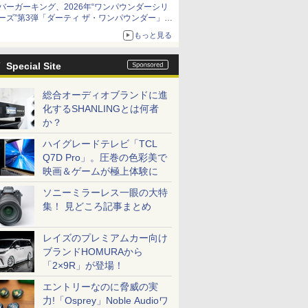
バーガーキング、2026年“ワンパウンダーシリ
ーズ”第3弾「ダーティ ザ・ワンパウンダー」を
8月7日発売
もっと見る
「特製ガーリックマヨソース」を使用した超大
型チーズバーガー
Special Site
総合オーディオブランドに進
化するSHANLINGとは何者
か？
ハイグレードテレビ「TCL
Q7D Pro」。圧巻の色彩美で
映画＆ゲームが極上体験に
ソニーミラーレス一眼の大特
集！ 見どころ記事まとめ
レイズのプレミアムカー向け
ブランドHOMURAから
「2×9R」が登場！
エントリーなのに脅威の実
力!「Osprey」Noble Audioワ