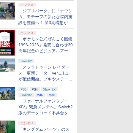
ロする夏のスパークル」がス
エンタメ
タート
「ジブリパーク」に「ナウシ
カ」モチーフの新たな屋内施
設を整備へ！ 第3期構想が公
開
エンタメ
「ポケモン公式ぜんこく図鑑
1996-2026」発売に合わせ30
周年記念のビジュアルアート
ブック3冊同時発売が決定
Switch2
「スプラトゥーン レイダー
ス」更新データ「Ver.1.1.1」
7
7
7
7
8
8
8
8
9
9
9
9
10
10
10
が配信開始。ブキやステージ
に関する不具合を修正
PS5
PS4
Xbox SX
Switch2
WIN
Mac
「ファイナルファンタジー
7
7
7
8
8
8
9
9
9
10
10
10
XIV」緊急メンテへ。Switch2
版のデータロード不具合を最
適化
tch2】ス
スカイラ
ntendo Wii
ス限定先
【当店独自で＋P10倍
【当店独自で＋P10倍
2.5次元ダンスライブ
【中古】【開封品】ゲームボ
【楽天ブックス限定特
スクウェア・エニック
機動戦士ガンダム 復讐
レトロフリーク レッド×ホワ
任天堂 【Switch2】ス
【特典】プロ野球スピ
【楽天ブックス限定全
[Switch 2] ぽ
ELDEN RI
カプコン 
【楽天ブッ
エンタメ
 レイダー
ー ジャパ
ウィー ソフト
特典】【数
★要エントリー】【新
★要エントリー】【中
「ツキウタ。」ステー
ーイアドバンスSP本体 ファ
典】スプラトゥーン レ
ス ファイナルファンタ
のレクイエム Blu-ray
イト ( レトロゲーム互換機 )
ーパーマリオブラザー
リッツ2026(【早期購
巻購入特典+先着特
エキスパンショ
Tarnished 
オハザード
送BOX】
ADLA
ル・エデ
天国 [CERO
】新劇場
品即納】[ACC]
古】[PS5] プラグマタ
ジ Girl’s Side
「キングダム ハーツ」のス
ミコンカラー＜レトロゲーム
イダース(メッシュトー
ジー レゾナンス
BOX(特装限定版)
（ コントローラーアダプタ
ズ ワンダー Nintendo
入封入特典】DLCチラ
典】「きみを愛する気
ンロード版）※3,
【Switch2
ム 通常版 
ス限定グッ