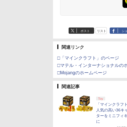
ジナル巾着＋メーカー
特典:【坤と離】二振り
の剣、十翼より来た
る！スタジオ描き下ろ
しイラストボード付)
[Blu-ray]
ポスト
リスト
シ
関連リンク
□「マインクラフト」のページ
□マテル・インターナショナルの
□Mojangのホームページ
関連記事
Toy
「マインクラフ
人気の高い36キ
ターをミニフィ
に