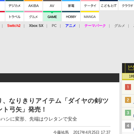
Switch2
Xbox SX
PC
アニメ
テーマパーク
グルメ
 Vita
3DS
アーケード
VR
1
り、なりきりアイテム「ダイヤの剣/ツ
ント弓矢」発売！
ルハシに変形、先端はウレタンで安全
今藤祐馬
2017年4月25日 17:37