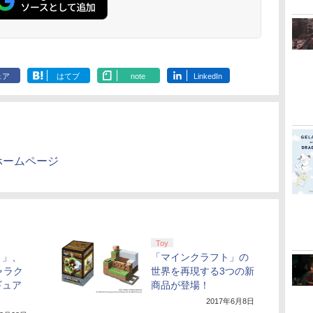
描き下ろしイラストボ
描き下ろしイ
ード付) [DVD]
ード付) [Blu-r
ェア
はてブ
note
LinkedIn
ホームページ
Toy
ト」、
「マインクラフト」の
ャラク
世界を再現する3つの新
ギュア
商品が登場！
2017年6月8日