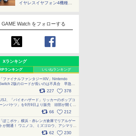
イヤレスイヤフォン4機種を
一気に聴く
GAME Watch をフォローする
Xランキング
RPランキング
いいねランキング
「ファイナルファンタジーXIV」Nintendo
Switch 2版のロードが長いのは不具合 早急に
アップデートできるよう対応中
227
378
pic.x.com/s9S3nRCAGa
USJ、「バイオハザード」リッカーのポップコ
ーンバケツ」を9月9日より販売 頭部が開く仕
組み。味は恐怖を堪のう「味噌フレーバー」
66
212
pic.x.com/81MuXGahVM
「ぽこポケ」横浜・赤レンガ倉庫でリアルゲー
トが開通！ ワニノコ、ミズゴロウ、アシマリ登
場シーンをレポート pic.x.com/LDgEByVl6D
62
230