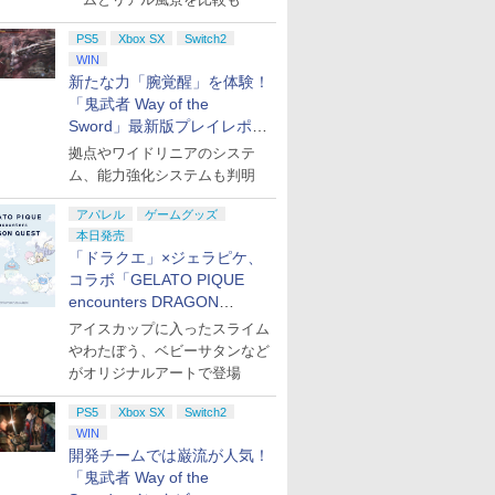
ラストボ
ay]
PS5
Xbox SX
Switch2
WIN
新たな力「腕覚醒」を体験！
「鬼武者 Way of the
Sword」最新版プレイレポー
ト
拠点やワイドリニアのシステ
ム、能力強化システムも判明
アパレル
ゲームグッズ
本日発売
「ドラクエ」×ジェラピケ、
コラボ「GELATO PIQUE
encounters DRAGON
QUEST」第2弾が本日発売
アイスカップに入ったスライム
やわたぼう、ベビーサタンなど
がオリジナルアートで登場
PS5
Xbox SX
Switch2
WIN
開発チームでは巌流が人気！
「鬼武者 Way of the