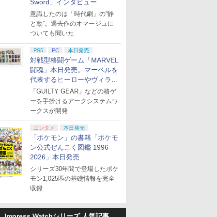
Sword」インタビュー
意識したのは「時代劇」の“静
と動”。過去作のオマージュに
ついても聞いた
PS5
PC
本日発売
対戦型格闘ゲーム「MARVEL
闘魂」本日発売。マーベルを
代表するヒーローやヴィラン
たちが登場
「GUILTY GEAR」などの格ゲ
ーを手掛けるアークシステムワ
ークスが開発
エンタメ
本日発売
「ポケモン」の書籍「ポケモ
ン公式ぜんこく図鑑 1996-
2026」本日発売
シリーズ30年間で登場したポケ
モン1,025匹の基礎情報を完全
収録
Impress Watchシリーズ 人気記事