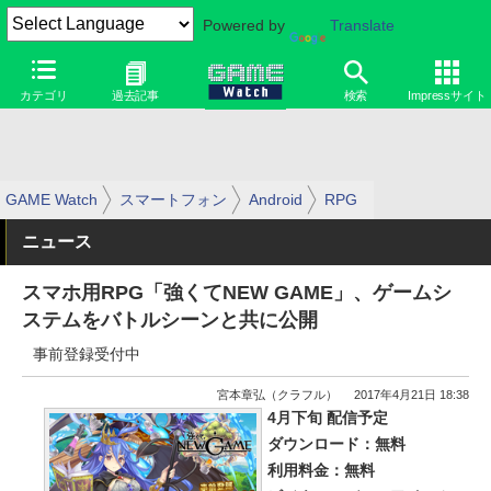
Powered by
Translate
カテゴリ
過去記事
検索
Impressサイト
GAME Watch
スマートフォン
Android
RPG
ニュース
スマホ用RPG「強くてNEW GAME」、ゲームシ
ステムをバトルシーンと共に公開
事前登録受付中
宮本章弘（クラフル）
2017年4月21日 18:38
4月下旬 配信予定
ダウンロード：無料
利用料金：無料