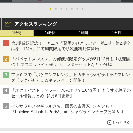
●
●
●
●
●
●
●
アクセスランキング
1時間
24時間
1週間
1カ月
第3期放送記念！ アニメ「薬屋のひとりごと」第1期・第2期全
話を「TVer」にて期間限定で順次無料配信開始
「パペットスンスン」の郵便局限定グッズが8月12日より販売開
始！ マスコットやがまぐち、レターセットなどが登場
ファミマで「ポケモンフレンダ」ピカチュウ&ゼラオラのフレン
ダピックがもらえるキャンペーン開催！
「オクトパストラベラー」70%オフで1,643円！ もうすぐ終了の
セール情報まとめ【8月8日更新】
ニンテンドーeショップでは「大神 絶景版」が67%オフで990円
そらザウルスやギャルきち、団長の吉野家Tシャツも！
「hololive Splash T-Party!」全Tシャツラインナップ公開＆オン
ライン販売開始
もっと見る