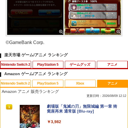
©GameBank Corp.
楽天市場 ゲーム/アニメ ランキング
Nintendo Switch 2
PlayStation 5
ゲームグッズ
アニメ
Amazon ゲーム/アニメ ランキング
Nintendo Switch 2
PlayStation 5
Xbox
アニメ
ホリ ワイヤレスホリパッド TURBO for
シティーズ：スカイライン リマスター
PS Vita 2000 アナログスティック・スラ
【中古】おそ松さん 第五松（初回生産
1
1
1
1
Amazon アニメ 販売ランキング
Nintendo Switch 2 ルビーマゼンタ [N
ジャパン・スペシャル・エディション
イドパッド修理用基板 部品 パーツ L R
限定版 Blu-ray DISC）/Blu−ray Dis
更新日時：2026/08/09 12:12
SX-134]
互換 黒 ブラック オリジナルウエス スラ
c/EYXA-10744
イドパッド
￥5,591
スプラトゥーン レイダース|オンライン
PlayStation 5 デジタル・エディション
【純正品】Xbox ワイヤレス コントロー
劇場版「鬼滅の刃」無限城編 第一章 猗
1
1
1
1
￥7,580
￥272
コード版
日本語専用 Console Language: Japan
ラー + USB-C® ケーブル
窩座再来 通常版 [Blu-ray]
￥750
ese only (CFI-2200B01)
￥5,832
￥8,300
￥3,982
￥55,000
RIDE 6