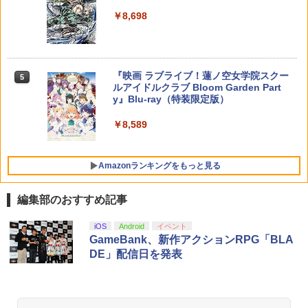
オブ・アトランティス(【早期購入同梱特
マスター TH8S シフター - PC、PS4、P
鬼武者 Way of the Sword 【Switch2】
【送料無料】劇場版「鬼滅の刃」無限城
ニンテンドープリペイド番号 5000円|オ
5
5
5
￥8,698
典】コスチューム「ララ・クロフト・サ
【純正品】DualSense ワイヤレスコン
S5、PS5 Pro、Xbox One、Xbox Serie
POT-P-ABNMA
編 第一章 猗窩座再来(通常版)【Blu-ra
ンラインコード版
5
バイバー(仮)」（ゲーム内コンテンツ）)
トローラー(CFI-ZCT2J)
s X|S 対応の高精度 H パターン シフター
y】/アニメーション[Blu-ray]【返品種別
A】
レトロフリーク レッド×ホワイト ( レト
￥7,730
￥5,000
5
￥7,012
￥10,737
￥14,141
ロゲーム互換機 )（ コントローラーアダ
プターセット ）CY-RF-RW HDMI出力 ど
￥4,400
『映画 ラブライブ！蓮ノ空女学院スクー
5
こでもセーブ 互換機種 FC SFC SNES G
ルアイドルクラブ Bloom Garden Part
B GBC GBA MD GEN PCE TG-16 PCE
y』Blu-ray（特装限定版）
SG
￥8,589
￥25,300
Amazonランキングをもっと見る
編集部のおすすめ記事
iOS
Android
イベント
GameBank、新作アクションRPG「BLA
DE」配信日を発表