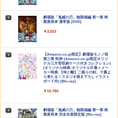
【特典】ドラゴンクエストモンスターズ
猫物語 黒 つばさファミリー 上・下 セッ
2
2
2
4 枯れ木の国のビアンカ・フローラ S
＼マラソン限定★エントリーでP10倍／S
ト 全巻 完全生産限定版 物語シリーズ
2
witch2版(【早期購入封入特典】冒険ス
team Deck OLED / LCD フィルム 保護
【Blu-ray】
￥5,901
【純正品】Xbox ワイヤレス コントロー
タートダッシュセット)
フィルム ガラスフィルム 本体 保護 フィ
2
スプラトゥーン レイダース -Switch2
劇場版「鬼滅の刃」無限城編 第一章 猗
Beast of Reincarnation -PS5 【特典】
ラー (ロボット ホワイト)
2
2
ルム シート 液晶保護 ガラス スチーム ス
2
￥320
窩座再来 通常版 [DVD]
プロダクトコード 封入
チームデック OLED スチームデック LC
￥7,623
￥6,447
D ガイド枠 指紋防止
￥7,681
￥3,523
￥7,286
【特典】ファイナルファンタジー レゾナ
￥998
3
【中古】【Blu−ray】ファイナルファン
3
ンス PS5版(【初回封入特典】魔導船＆
ゼルダの伝説 ブレス オブ ザ ワイルド
タジーVII アドベントチルドレン コン
3
かけだし騎士の応援パック・かけだし騎
【純正品】Xbox ワイヤレス コントロー
Nintendo Switch 2 Edition
プリート 初回限定版 PS3版「ファイ
3
士のスタートダッシュパック)
ラー (カーボンブラック)
ナルファンタジーXIII」体験版・スリー
Nintendo Switch 2(日本語・国内専用)
【Amazon.co.jp限定】劇場版モノノ怪
【純正品】ディスクドライブ(CFI-ZDD1
3
3
3
Nintendo Switch2 専用 スリムハードポ
ブケース付 / アニメ
￥7,680
3
第三章 蛇神 (Amazon.co.jp限定オリジ
J) PlayStation 5
￥6,526
ーチ 収納ケース ハードケース ポーチ 収
￥8,020
ナル三方背収納ケース付きコレクション)
￥55,491
納バッグ 耐衝撃 スイッチ2 キャリングケ
￥540
(オリジナル特典:オリジナル巾着＋メー
￥11,849
ース 軽量 ◇ALW-PU-001
カー特典:【坤と離】二振りの剣、十翼よ
り来たる！スタジオ描き下ろしイラスト
【特典】MARVEL Tōkon: Fighting So
￥1,680
任天堂 【Switch2】ゼルダの伝説 ブレス
【純正品】Xbox 充電式バッテリー + US
4
4
4
ボード付) [Blu-ray]
uls(【早期購入封入特典】ロビーのアイ
オブ ザ ワイルド Nintendo Switch 2 Ed
B-C ケーブル
【中古】うどんの国の金色毛鞠 第一巻/
4
テムセット)
【純正品】DualSense ワイヤレスコン
ition [NXS-P-AAAAH NSW2 ゼルダノデ
ニンテンドープリペイド番号 9000円|オ
4
Blu−ray Disc/VPXY-71489
4
￥10,780
トローラー ミッドナイト ブラック(CFI-
ンセツ ブレス オブ ザ ワイルド]
ンラインコード版
￥2,618
ZCT2J01)
￥6,782
[Switch 2] ぽこ あ ポケモン エキスパン
￥749
4
ションパス（ダウンロード版）※3,200
￥7,710
￥9,000
￥10,737
ポイントまでご利用可
劇場版「鬼滅の刃」無限城編 第一章 猗
4
窩座再来 完全生産限定版 [Blu-ray]
【特典】トゥームレイダー：レガシー・
￥4,400
【国内正規品】Thrustmaster スラスト
5
5