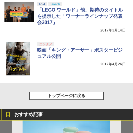
￥10,780
トローラー ミッドナイト ブラック(CFI-
￥2,618
PS4
Switch
ZCT2J01)
「LEGO ワールド」他、期待のタイトル
を提示した「ワーナーラインナップ発表
￥10,737
劇場版「鬼滅の刃」無限城編 第一章 猗
会2017」
4
窩座再来 完全生産限定版 [Blu-ray]
【国内正規品】Thrustmaster スラスト
2017年3月14日
5
マスター TH8S シフター - PC、PS4、P
￥8,698
【純正品】DualSense ワイヤレスコン
S5、PS5 Pro、Xbox One、Xbox Serie
5
トローラー(CFI-ZCT2J)
s X|S 対応の高精度 H パターン シフター
エンタメ
映画「キング・アーサー」ポスタービジ
￥10,737
￥14,141
ュアル公開
『映画 ラブライブ！蓮ノ空女学院スクー
2017年4月26日
5
ルアイドルクラブ Bloom Garden Part
y』Blu-ray（特装限定版）
￥8,589
トップページに戻る
おすすめ記事