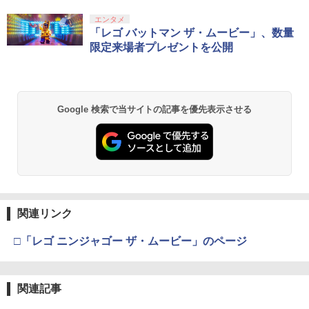
￥3,974
PlayStation 5 デジタル・エディション
【純正品】Xbox ワイヤレス コントロー
劇場版「鬼滅の刃」無限城編 第一章 猗
エンタメ
1
1
1
日本語専用 Console Language: Japan
ラー + USB-C® ケーブル
窩座再来 通常版 [Blu-ray]
「レゴ バットマン ザ・ムービー」、数量
ese only (CFI-2200B01)
限定来場者プレゼントを公開
￥8,300
￥3,982
￥55,000
【純正品】Xbox ワイヤレス コントロー
2
Google 検索で当サイトの記事を優先表示させる
劇場版「鬼滅の刃」無限城編 第一章 猗
Beast of Reincarnation -PS5 【特典】
ラー (ロボット ホワイト)
2
2
窩座再来 通常版 [DVD]
プロダクトコード 封入
￥7,681
￥3,523
￥7,286
【純正品】Xbox ワイヤレス コントロー
3
ラー (カーボンブラック)
関連リンク
【Amazon.co.jp限定】劇場版モノノ怪
【純正品】ディスクドライブ(CFI-ZDD1
3
3
第三章 蛇神 (Amazon.co.jp限定オリジ
J) PlayStation 5
￥8,020
ナル三方背収納ケース付きコレクション)
□「レゴ ニンジャゴー ザ・ムービー」のページ
(オリジナル特典:オリジナル巾着＋メー
￥11,980
カー特典:【坤と離】二振りの剣、十翼よ
り来たる！スタジオ描き下ろしイラスト
【純正品】Xbox 充電式バッテリー + US
4
ボード付) [Blu-ray]
関連記事
B-C ケーブル
【純正品】DualSense ワイヤレスコン
4