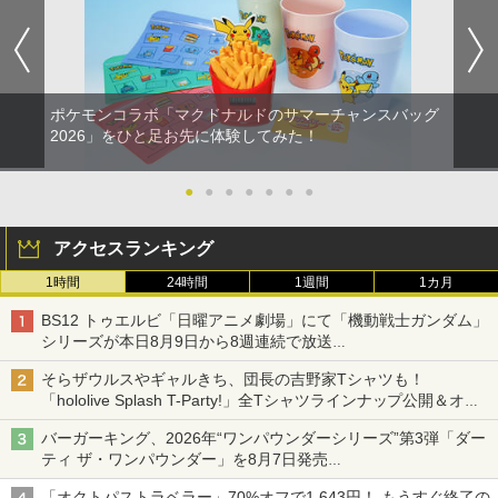
ポケモンコラボ「マクドナルドのサマーチャンスバッグ
2026」をひと足お先に体験してみた！
●
●
●
●
●
●
●
アクセスランキング
1時間
24時間
1週間
1カ月
BS12 トゥエルビ「日曜アニメ劇場」にて「機動戦士ガンダム」
シリーズが本日8月9日から8週連続で放送
初回は「機動戦士ガンダム【HDリマスター版】」
そらザウルスやギャルきち、団長の吉野家Tシャツも！
「hololive Splash T-Party!」全Tシャツラインナップ公開＆オン
ライン販売開始
バーガーキング、2026年“ワンパウンダーシリーズ”第3弾「ダー
ティ ザ・ワンパウンダー」を8月7日発売
「特製ガーリックマヨソース」を使用した超大型チーズバーガー
「オクトパストラベラー」70%オフで1,643円！ もうすぐ終了の