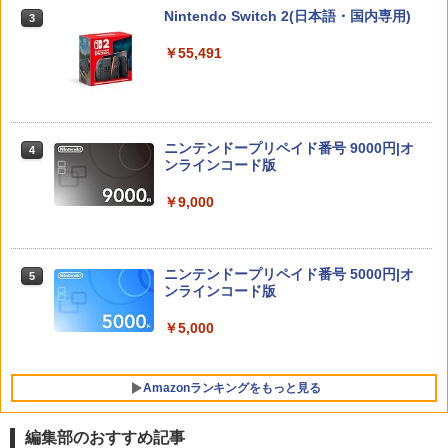
3タペストリー+アクリルキーホルダー) [
Nintendo Switch 2(日本語・国内専用)
3
【お買い物マラソン期間限定♪最大30％O
松井優征 ]
￥3,878
3
FF】【tomtoc公式店】 Switch 2対応 ハ
￥55,491
ードケース FancyCase-G05 Nintendo
￥7,150
2025年 スイッチ2モデル用 スリムケース
持ち運び キャリングケース 耐衝撃 薄型
ハードポーチ ゲームカード12枚収納 ア
【中古】REANIMAL(リアニマル)ソフト:
4
クセサリーポーチ
プレイステーション5ソフト／アクショ
【楽天ブックス限定全巻購入特典+先着
4
ン・ゲーム
ニンテンドープリペイド番号 9000円|オ
特典】逃げ上手の若君 7 (完全生産限定
4
￥2,653
ンラインコード版
版)【Blu-ray】(描き下ろしイラスト(時
￥3,930
行 B)使用 A3タペストリー+アクリルキ
ーホルダー+和紙風ステッカーシート) [
￥9,000
松井優征 ]
【顧客満足度98.3%】 Switch2 ケース
4
大容量 Switch2/Switch通常モデル/Swit
がんばれゴエモン大集合！ PS5版
￥7,150
5
ch lite/Switch 有機ELモテルに対応 収納
ニンテンドープリペイド番号 5000円|オ
5
バッグ 防水 防塵 耐衝撃 持ち運び便利 ポ
￥4,890
ンラインコード版
ーチ スタンド/コントローラー/カード/ド
ックなど収納可能 カバー 収納ボックス
【楽天ブックス限定全巻購入特典】逃げ
￥5,000
5
上手の若君 12 (完全生産限定版)【Blu-
￥2,880
ray】(描き下ろしイラスト(時行 B)使用
A3タペストリー+アクリルキーホルダー)
Amazonランキングをもっと見る
[ 松井優征 ]
Nintendo Switch 2 ACアダプター
5
￥7,150
編集部のおすすめ記事