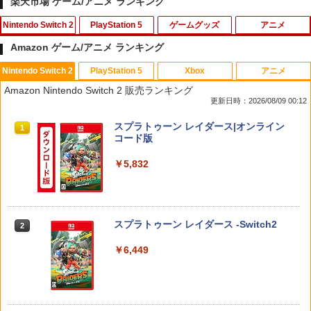
楽天市場 ゲーム/アニメ ランキング
Nintendo Switch 2
PlayStation 5
ゲームグッズ
アニメ
Amazon ゲーム/アニメ ランキング
Nintendo Switch 2
PlayStation 5
Xbox
アニメ
【7週連続1位】inklink公式 Switch / Sw
鬼エイム 指サック ゲーム スマホ ゲーミ
劇場版「鬼滅の刃」無限城編 第一章 猗
1
1
1
Amazon Nintendo Switch 2 販売ランキング
itch2 コントローラー 最新モデル 最新フ
ング FPS 音ゲー 荒野行動 PUBG Apex
窩座再来(通常版)【Blu-ray】 [ 吾峠呼世
更新日時：2026/08/09 00:12
ァームウェア プロコン プロコン2 プロコ
CoD 高感度 銀繊維 手汗対策 鬼サック 6
晴 ]
ントローラー スイッチ2 スイッチ Switc
個入り
スプラトゥーン レイダース|オンライン
h コントローラー ワイヤレスコントロー
1
￥3,960
コード版
ラー 連射機能 ワイヤレス switch2コン
￥1,280
トローラ Switch2コントローラー
￥5,832
￥2,960
【中古】【開封品】青春ブタ野郎はサン
2
【中古】 ドラゴンボール Sparking！
タクロースの夢を見ない 1 [完全生産限
2
ZERO／PS5
定版]＜Blu-ray＞（代引き不可）6552
スプラトゥーン レイダース -Switch2
2
Switch2用 温度モニターファン
￥2,783
￥4,000
2
￥6,449
￥3,224
【楽天ブックス限定全巻購入特典】逃げ
3
70年代風ロボットアニメ ゲッP-X PS5
上手の若君 9 (完全生産限定版)【Blu-r
3
版
ay】(描き下ろしイラスト(時行 B)使用 A