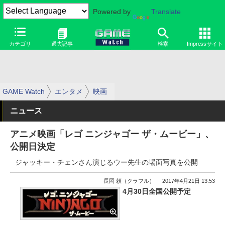
Powered by
Translate
カテゴリ
過去記事
検索
Impressサイト
GAME Watch
エンタメ
映画
ニュース
アニメ映画「レゴ ニンジャゴー ザ・ムービー」、
公開日決定
ジャッキー・チェンさん演じるウー先生の場面写真を公開
長岡 頼（クラフル）
2017年4月21日 13:53
4月30日全国公開予定