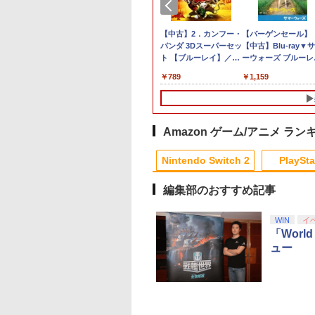
] ぽこ あ ポケモン エキスパンションパス（ダウ
パーボンバーマン
古】 アサシン ク
ット・ドリームズ
【特典】KINGDOM
【中古】鬼滅の刃 ヒノ
劇場版 転生したらスラ
ポケモン 【Switch2】
鬼エイム 指サック ゲー
【中古】グレイテスト
【中古】2．カンフー・
【中古】Splatoon 2
桃太郎電鉄2 〜あな
【中古】Wo Long：
【バーゲンセール】
,200ポイントまでご利用可
クション
ド ヴァルハラ／
-ray 豪華版【Blu-
HEARTS Collection
カミ血風譚2ソフト:プ
イムだった件 蒼海の涙
ぽこ あ ポケモン [POT-
ム スマホ ゲーミング
ナイン
パンダ 3Dスーパーセッ
(スプラトゥーン2) -
の町も きっとある〜
Fallen Dynastyソフ
【中古】Blu-ray▼
tendo Switch 2
】 [ サラ・バロン ]
[I~III] Switch2版
レイステーション5ソ
編 (Blu-ray通常版)
P-AAB5A NSW2 ポコ
FPS 音ゲー 荒野行動
ト 【ブルーレイ】／ジ
Switch
Nintendo Switch 2
プレイステーション
ーウォーズ ブルーレ
￥845
ition 日本限定版
(【Switch2版購入封入
フト／マンガアニメ・
【Blu-ray】 [ 岡咲美保
ア ポケモン]
PUBG Apex CoD 高感
ャック・ブラックブル
Edition 東日本編＋
フト／ロールプレイ
ディスク レンタル落
801
267
827
￥9,900
￥3,270
￥4,976
￥7,880
￥1,280
￥789
￥1,253
￥7,890
￥1,360
￥1,159
特典】キーブレード
ゲーム
]
度 銀繊維 手汗対策 鬼
ーレイ／海外アニメ・
日本編 【Switch2】
グ・ゲーム
「LONG NIGHT(ロン
サック 6個入り
定番スタジオ
NXS-P-A8KRD
グナイト)」)
Amazon ゲーム/アニメ ラン
Nintendo Switch 2
PlaySta
編集部のおすすめ記事
10
10
10
10
1
1
1
1
2
2
2
2
WIN
イ
「Worl
ュー
テンドープリペイ
イステーション ス
eSir G7 SE 有線
トよ永遠に
ニンテンドープリペイ
【Amazon.co.jp限
8BitDo M30 Xboxシリ
【Amazon.co.jp限
スプラトゥーン レイダ
PlayStation 5 デジタ
【純正品】Xbox ワイ
劇場版「鬼滅の刃」無
スプラトゥーン レイ
Beast of
【純正品】Xbox ワ
劇場版「鬼滅の刃」