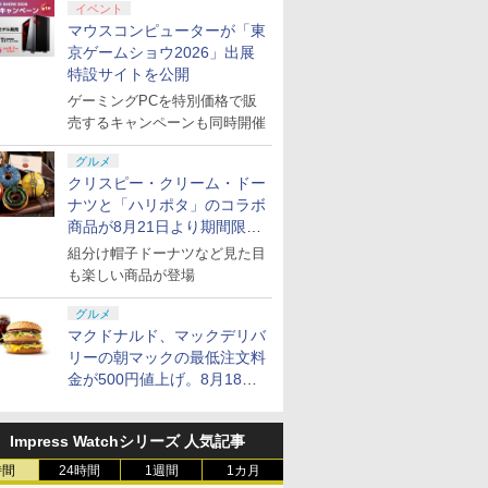
円|オンラ
,000円|
コントロー
クールア
スパンションパス|オン
ル・エディション 日本
ゲームコントローラー
限城編 第一章 猗窩座再
ド番号 500円|オンライ
トアチケット 3,000円|
Gladiate Xbox公式ラ
定】劇場版モノノ怪 第
ド番号 2000円|オンラ
トアチケット 15,000円
ゲームコントローラー
REBEL3199 7 [Blu-
ド番号 30
定】 Logic
ーズX | S
定】劇場版
イベント
ード版
 Core
loom
ラインコード版
語専用 (CFI-2200B01)
XBOX Series X|S
来 完全生産限定版
ンコード版
オンラインコード版
イセンス ゲーミング コ
三章 蛇神 (オリジナル
インコード版
|オンラインコード版
XBOX Series X|S
ray]
インコード
コン G92
One、およ
ヤバイやつ」
マウスコンピューターが「東
ワイト)
y』Blu-
+ ディスクドライブ
XBOX One Windows
[DVD]
ントローラー 有線 日本
特典:オリジナル巾着＋
XBOX One Windows
リスモ7 Fo
の有線コン
ray（Amaz
京ゲームショウ2026」出展
￥4,400
￥66,980
￥7,999
￥7,828
￥500
￥3,000
￥4,980
￥9,900
￥2,000
￥15,000
￥6,499
￥8,760
￥3,000
￥38,800
￥4,590
￥8,800
定版）
(CFI-ZDD1J) セット
10/11用 PCコントロー
正規代理店品 6L366AA
メーカー特典:【坤と
10/11用 PCコントロー
Horizon 6
6ボタンレイ
典：Blu-
特設サイトを公開
ラーゲームパッド ホー
離】二振りの剣、十翼
ラーゲームパッド ホー
式にライセ
ース） [Blu
ル効果スティック付き
より来たる！スタジオ
ルエフェクトスティッ
います
ゲーミングPCを特別価格で販
ビデオゲームコントロ
描き下ろしイラストボ
クと3.5mmオーディオ
売するキャンペーンも同時開催
ーラー（ブラック）
ード付) [Blu-ray]
ジャック付き
グルメ
クリスピー・クリーム・ドー
ナツと「ハリポタ」のコラボ
商品が8月21日より期間限定
で発売
組分け帽子ドーナツなど見た目
も楽しい商品が登場
グルメ
マクドナルド、マックデリバ
リーの朝マックの最低注文料
金が500円値上げ。8月18日
より1,500円から受付
Impress Watchシリーズ 人気記事
時間
24時間
1週間
1カ月