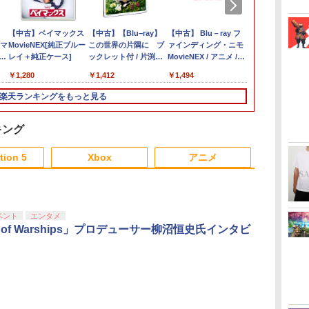
た
アクラス｜Aclass
コーエーテクモゲーム
【中古】【18歳以上対
【中古】ベイマックス
【特典】ほの暮しの
PRO FREAK V2 プロ
PS5 Slim / PS5 Pro シ
【中古】【Blu−ray】
【当店独自で＋P10倍
PRO FREAK V2 Aoi
Switch2 ケース 即納
【中古】 Blu－ray フ
ダービースタ
【中古】Drif
Switch2 ケ
【中古】 借
ト:
サマ
FC/SFC/NEWFC/PCE/MD
ス 【Switch2】ゼルダ
象】アサシン クリード
MovieNEX[純正ブルー
庭 switch2版(【初回
フリーク PS5 PS4 NS
リーズ用 横置きスタン
この世界の片隅に ブ
★要エントリー】【中
（通常版）プロフリー
スイッチ2 Nintendo
ァインディング・ニモ
【Switch2】 
ト:プレイス
スイッチ スイ
アリエッティ
5ソ
イ
用 ACアダプタVer.2
無双 封印戦記 通常版
ミラージュソフト:プレ
レイ＋純正ケース]
外付特典】切り取れる
pro Yellow ( イエロー
ド ディスクドライブ
ックレット付 / 片渕須
古】[Switch2] マリオ
ク PS5 PS4 NS pro
Switch Lite 対応 スイ
MovieNEX / アニメ /
AB73A
5ソフト／ス
バー ポーチ 
落ち Blu-ra
西
ン
ち
SASP-0311
[BEE-P-AAGAA NSW2
イステーション5ソフト
クリアカード)
) 凸型 FPS 無段階高さ
搭載 非搭載 モデル 両
直【監督】
カート ワールド 任天
Aoi 凹型 FPS 無段階高
ッチ スイッチツー ニ
Happinet [Blu-ray]
ーム
ットケース ク
イ / [DVD]
￥1,400
￥7,900
￥1,620
￥1,280
￥8,118
￥1,999
￥1,480
￥1,412
￥8,280
￥1,999
￥1,100
￥1,494
￥8,582
￥2,236
￥3,480
￥1,772
ゼルダムソウ フウイン
／アクション・ゲーム
調節 profreek バージ
対応 水平 新型プレス
堂(20250605)
さ調節 profreek バー
ンテンドー カバー ポ
【宅配便出荷】
送料無料】
センキ ツウジョウ]
ョン2 PS4 PS5
テ5 アクセサリー 横型
ジョン2 PS4 PS5
ーチ キャリングケース
楽天ランキングをもっと見る
nintendo switch プロ
スタンド 放熱
nintendo switch プロ
新型 ジョイコン ソフ
コン対応【定形外郵便
PlayStation5 ◇ALW-
コン対応【定形外郵便
ト ケーブルなど 収納
のみ送料無料】
GP-525 | プレステ5 プ
のみ送料無料】
可能 ギフト プレゼン
キング
Playstation 5 特許取得
レーステーション5 本
Playstation 5 特許取得
ト シンプル 無地 黒 ピ
済み 日本製 しまリス
体 横向き スタンド ゲ
済み 日本製 しまリス
ンク 黄色 赤 青 送料無
tion 5
Xbox
アニメ
堂
ームスタンド 横置き
堂
料
コンパクト
3
3
3
3
4
4
4
4
5
5
5
5
6
6
6
6
ベント
エンタメ
d of Warships」プロデューサー柳沼恒史氏インタビ
ダ
イ
無
Nintendo Switch 2(日
【純正品】ディスクド
【純正品】Xbox ワイ
【Amazon.co.jp限
ニンテンドープリペイ
【純正品】DualSense
【純正品】Xbox 充電
劇場版「鬼滅の刃」無
ニンテンドープリペイ
【純正品】DualSense
【国内正規品】
【Amazon.co.jp限
ニンテンドー
プレイステー
【純正品】Xbox
『映画 ラブ