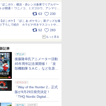
「ぽこポケ」横浜・赤レンガ倉庫でリアルゲー
トが開通！ ワニノコ、ミズゴロウ、アシマリ登
場シーンをレポート pic.x.com/LDgEByVl6D
63
230
【ぽこポケ】「ぽこ あ ポケモン」新グッズを撮
り下ろしで紹介 カラビナ付きマスコットやス
クエアポーチが仲間入り
52
283
pic.x.com/XmVAgBxaW5
もっと見る
新記事
アニメ
後藤隆幸氏アニメーター活動
45年周年記念展開催！ 「攻
殻機動隊 S.A.C.」など生原
画、総作画監督修正が展示
イベント
「Way of the Hunter 2」正式
版が9月29日発売決定！
「THQ Nordic Digital
Showcase 2026」まとめ
セール
ハード