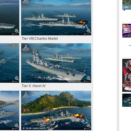
Tier VIII:Charles Martel
Tier X :Henri IV