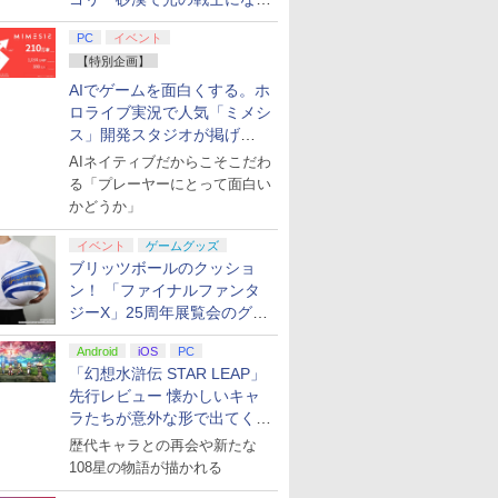
てみた
PC
イベント
リオン2
tCEソフ
ース レザーケース スイッチ2 Nintendo 対応
りぐらしの
[Switch 2] ぽこ あ ポ
【中古】PS5聖剣伝
【送料無料】劇場版
SanDisk サンディスク
PS5 バッグ 収納用バッ
BD 劇場版「鬼滅の
[Switch 2] ぽこ あ ポケモン エキスパンシ
スーパーボンバーマン
【中古】 アサシン ク
ロボット・ドリームズ
【特典】KI
【中古】鬼
劇場版 転
【特別企画】
POT-P-
テーション
ッチツー シンプル ミニマル PUレザー 革 カ
 レンタル
ケモン （ダウンロード
説 VISIONS of
「鬼滅の刃」無限城編
microSD Express
グ PS5対応 保護バッグ
刃」無限城編 第一章 猗
ンロード版）※3,200ポイントまでご利用可
コレクション
リード ヴァルハラ／
Blu-ray 豪華版【Blu-
HEARTS Co
カミ血風譚
イムだった
AIでゲームを面白くする。ホ
ポーツ・ゲ
ストラップ付属 オシャレ ソフト 収納 ガジェ
y ブルーレ
版）※7,200ポイントま
MANA
第一章 猗窩座再来(通
Card 256GB for
プレイステーション5
窩座再来 通常版 (Blu-
Nintendo Switch 2
PS5
ray】 [ サラ・バロン ]
[I~III] S
レイステー
編 (Blu-r
￥4,400
リスマス ギフト プレゼント 送料無料
【メール便
でご利用可 ■
常版)【Blu-ray】/アニ
ロライブ実況で人気「ミメシ
Nintendo Switch 2
キャリーバッグ 斜め掛
ray Disc)[アニプレック
Edition 日本限定版
(【Swit
フト／マン
【Blu-ra
￥8,980
￥2,237
￥4,400
￥9,800
￥2,880
￥4,450
￥9,801
￥3,267
￥4,827
￥9,900
￥3,270
￥4,976
メーション[Blu-ray]
BEE-A-SD01A
け 手提げ 大容量 多機
ス]《発売済・在庫品》
特典】キー
ゲーム
]
ス」開発スタジオが掲げ
【返品種別A】
Switch2 microSDカー
能 便利な携帯用
「LONG N
る“AI活用の信念”とは？【講
AIネイティブだからこそこだわ
ド microSD Express
Playstation プレステ5
グナイト)」
演レポート】
る「プレーヤーにとって面白い
Nintendo任天堂ライセ
収納 保護ケース
かどうか」
ンス 高速転送 UHS-I互
換 ゲーム保存 メモリー
カード 国内正規品
イベント
ゲームグッズ
4523052030185
ブリッツボールのクッショ
ン！ 「ファイナルファンタ
ジーX」25周年展覧会のグッ
ズ情報が公開
7
7
7
7
8
8
8
8
9
9
9
9
10
10
10
10
Android
iOS
PC
「幻想水滸伝 STAR LEAP」
先行レビュー 懐かしいキャ
ラたちが意外な形で出てくる
シリーズ完全新作！
歴代キャラとの再会や新たな
108星の物語が描かれる
プリペイ
ション ス
 Elite
ライブ！蓮
ぽこ あ ポケモン エキ
PlayStation 5 デジタ
GameSir G7 HE 有線
劇場版「鬼滅の刃」無
ニンテンドープリペイ
プレイステーション ス
HyperX Clutch
【Amazon.co.jp限
ニンテンドープリペイ
プレイステーション ス
GameSir G7 SE 有線
ヤマトよ永遠に
ニンテンド
【Amazon.
8BitDo M
【Amazon.