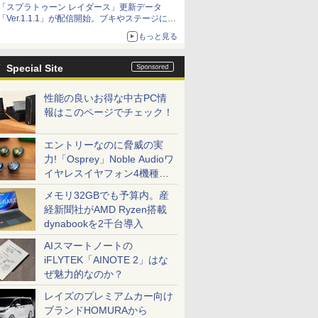
「スプラトゥーン レイダース」更新データ
「Ver.1.1.1」が配信開始。ブキやステージに関
する不具合を修正
もっと見る
Special Site
性能の良いお得な中古PC情
報はこのページでチェック！
エントリーなのに脅威の実
力!「Osprey」Noble Audioワ
イヤレスイヤフォン4機種を
一気に聴く
メモリ32GBでも予算内。産
経新聞社がAMD Ryzen搭載
dynabookを2千台導入
AIスマートノートの
iFLYTEK「AINOTE 2」はな
ぜ魅力的なのか？
レイズのプレミアムカー向け
ブランドHOMURAから