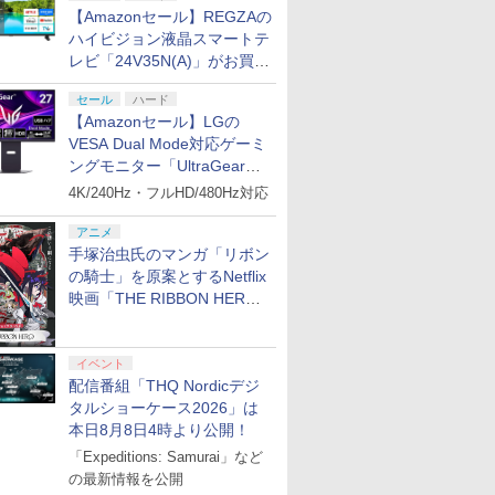
【Amazonセール】REGZAの
ハイビジョン液晶スマートテ
レビ「24V35N(A)」がお買い
得！
セール
ハード
【Amazonセール】LGの
VESA Dual Mode対応ゲーミ
ングモニター「UltraGear
27G850A-B」がお買い得！
4K/240Hz・フルHD/480Hz対応
アニメ
手塚治虫氏のマンガ「リボン
の騎士」を原案とするNetflix
映画「THE RIBBON HERO
リボンヒーロー」本日配信開
始
イベント
配信番組「THQ Nordicデジ
タルショーケース2026」は
本日8月8日4時より公開！
「Expeditions: Samurai」など
の最新情報を公開