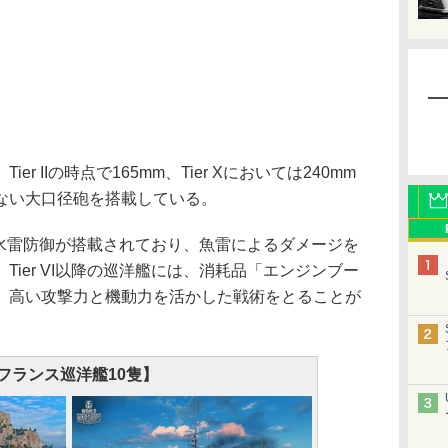
 IIの時点で165mm、Tier Xにおいては240mm
ない大口径砲を搭載している。
、対水雷防御が搭載されており、魚雷によるダメージを
ier VI以降の巡洋艦には、消耗品「エンジンブー
、高い攻撃力と機動力を活かした戦術をとることが
フランス巡洋艦10隻】