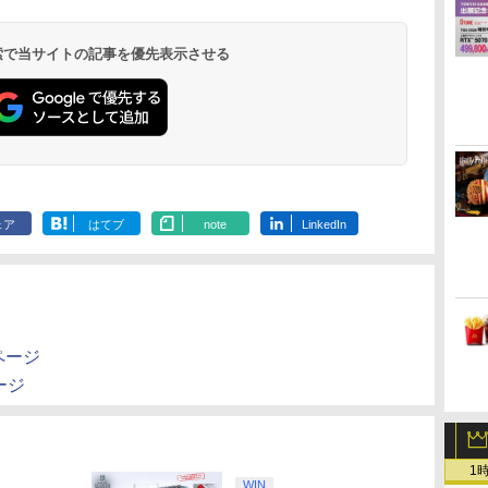
ー
座再
本語・国内専用)
ライブ(CFI-ZDD1J)
ヤレス コントローラー
定】劇場版モノノ怪 第
ド番号 9000円|オンラ
ワイヤレスコントロー
式バッテリー + USB-C
限城編 第一章 猗窩座
ド番号 5000円|オンラ
ワイヤレスコントロー
Thrustmaster スラス
定】劇場版モノノ怪 第
ド番号 1000
トアチケット 10
ワイヤレス 
ノ空女学院ス
コ
PlayStation 5
(カーボンブラック)
三章 蛇神
インコード版
ラー ミッドナイト ブ
ケーブル
再来 完全生産限定版
インコード版
ラー(CFI-ZCT2J)
トマスター TH8S シフ
三章 蛇神 (オリジナル
インコード版
オンラインコ
ラー Series 2
イドルクラブ B
￥55,491
(Amazon.co.jp限定オ
ラック(CFI-ZCT2J01)
[Blu-ray]
ター - PC、PS4、
特典:オリジナル巾着＋
Edition (ホ
Garden Part
 検索で当サイトの記事を優先表示させる
￥11,980
￥8,020
￥10,780
￥9,000
￥10,737
￥2,618
￥8,698
￥5,000
￥10,737
￥14,141
￥8,800
￥1,000
￥10,000
￥18,500
￥8,589
リジナル三方背収納ケ
PS5、PS5 Pro、Xbox
メーカー特典:【坤と
ray（特装限
ース付きコレクション)
One、Xbox Series X|S
離】二振りの剣、十翼
(オリジナル特典:オリ
対応の高精度 H パター
より来たる！スタジオ
ジナル巾着＋メーカー
ン シフター
描き下ろしイラストボ
特典:【坤と離】二振り
ード付) [DVD]
の剣、十翼より来た
る！スタジオ描き下ろ
しイラストボード付)
[Blu-ray]
ェア
はてブ
note
LinkedIn
ムページ
ージ
1
WIN