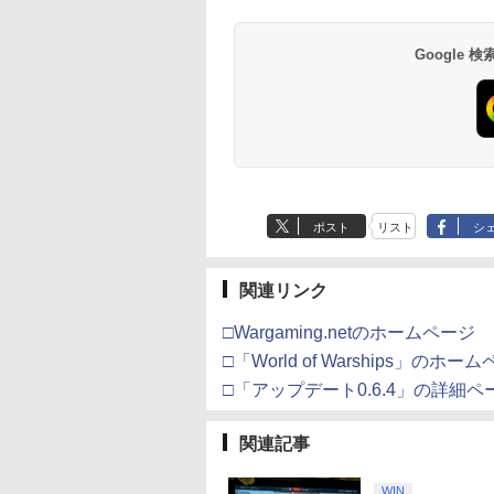
号 2000円|オンラ
チケット 15,000円
ムコントローラー
EL3199 7 [Blu-
ド番号 3000円|オンラ
定】 Logicool G ハン
ーズX | S、Xbox
定】劇場版「僕の心の
ース|オンラインコード
ル・エディション 日本
ヤレス コントローラー
限城編 第一章 猗窩座再
ース -Switch2
Reincarnation -PS5
ヤレス コントローラ
限城編 第一章 猗窩
コード版
ンラインコード版
X Series X|S
インコード版
コン G923 グランツー
One、およびWindows
ヤバイやつ」 Blu-
版
語専用 Console
+ USB-C® ケーブル
来 通常版 [Blu-ray]
【特典】プロダクト
(ロボット ホワイト)
来 通常版 [DVD]
￥6,446
X One Windows
リスモ7 Forza
の有線コントローラー
ray（Amazon.co.jp特
Language: Japanese
ード 封入
Google
000
,000
499
760
￥3,000
￥38,800
￥4,590
￥8,800
￥5,832
￥55,000
￥8,300
￥3,982
￥7,286
￥7,681
￥3,523
/11用 PCコントロー
Horizon 6 G923d
6ボタンレイアウト - 正
典：Blu-rayスリーブケ
only (CFI-2200B01)
ゲームパッド ホー
式にライセンスされて
ース） [Blu-ray]
フェクトスティッ
います
3.5mmオーディオ
ック付き
ポスト
リスト
シ
関連リンク
□Wargaming.netのホームページ
□「World of Warships」のホー
□「アップデート0.6.4」の詳細ペ
関連記事
WIN