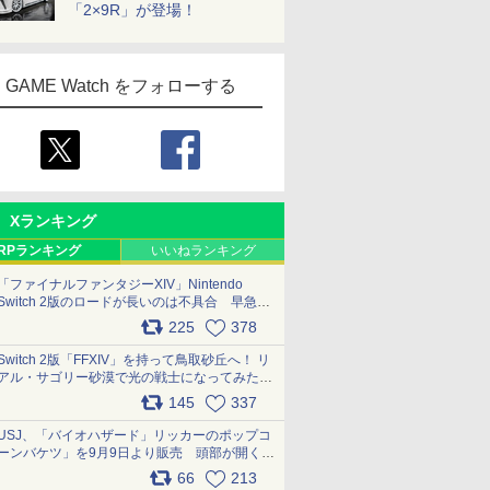
「2×9R」が登場！
GAME Watch をフォローする
Xランキング
RPランキング
いいねランキング
「ファイナルファンタジーXIV」Nintendo
Switch 2版のロードが長いのは不具合 早急に
アップデートできるよう対応中
225
378
pic.x.com/s9S3nRCAGa
Switch 2版「FFXIV」を持って鳥取砂丘へ！ リ
アル・サゴリー砂漠で光の戦士になってみた
pic.x.com/qyOfL2uv1n
145
337
USJ、「バイオハザード」リッカーのポップコ
ーンバケツ」を9月9日より販売 頭部が開く仕
組み。味は恐怖を堪のう「味噌フレーバー」
66
213
pic.x.com/81MuXGahVM