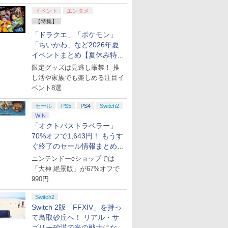
イベント
エンタメ
【特集】
「ドラクエ」「ポケモン」
「ちいかわ」など2026年夏
イベントまとめ【夏休み特
集】
限定グッズは見逃し厳禁！ 推
し活や家族でも楽しめる注目イ
ベント8選
セール
PS5
PS4
Switch2
WIN
「オクトパストラベラー」
70%オフで1,643円！ もうす
ぐ終了のセール情報まとめ
【8月8日更新】
ニンテンドーeショップでは
「大神 絶景版」が67%オフで
990円
7
7
7
8
8
8
7
9
9
9
10
10
10
Switch2
Switch 2版「FFXIV」を持っ
て鳥取砂丘へ！ リアル・サ
ゴリー砂漠で光の戦士になっ