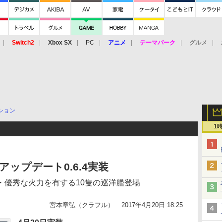
Switch2
Xbox SX
PC
アニメ
テーマパーク
グルメ
 Vita
3DS
アーケード
VR
ション
1
ps」アップデート0.6.4実装
・優秀な火力を有する10隻の巡洋艦登場
宮本章弘（クラフル）
2017年4月20日 18:25