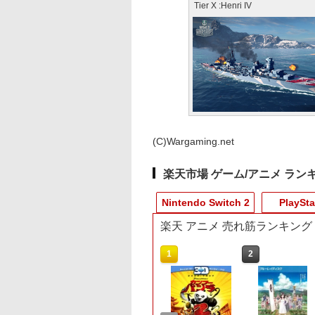
Tier X :Henri IV
(C)Wargaming.net
楽天市場 ゲーム/アニメ ラン
Nintendo Switch 2
PlaySta
楽天 アニメ 売れ筋ランキング
10
10
10
1
1
1
1
2
2
2
2