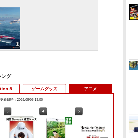
キング
tion 5
ゲームグッズ
アニメ
更新日時：2026/08/08 13:00
3
3
3
3
4
4
4
4
5
5
5
5
6
6
6
6