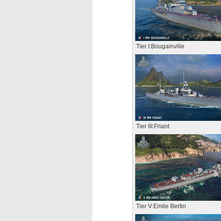
Tier I:Bougainville
Tier III:Friant
Tier V:Emile Bertin