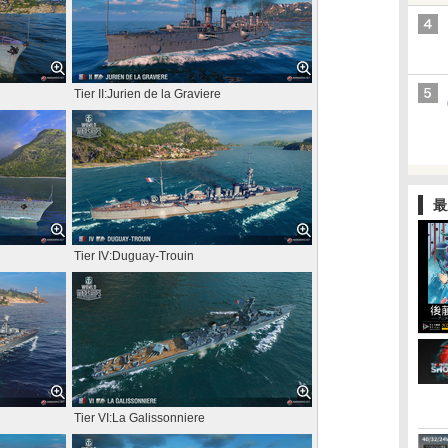
Tier II:Jurien de la Graviere
最
Tier IV:Duguay-Trouin
Tier VI:La Galissonniere