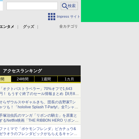
Impress サイト
全カテゴリ
エンタメ
グッズ
アクセスランキング
時間
24時間
1週間
1カ月
「オクトパストラベラー」70%オフで1,643
円！ もうすぐ終了のセール情報まとめ【8月8日
更新】
そらザウルスやギャルきち、団長の吉野家Tシ
ニンテンドーeショップでは「大神 絶景版」が
ャツも！「hololive Splash T-Party!」全Tシャツ
67%オフで990円
ラインナップ公開＆オンライン販売開始
手塚治虫氏のマンガ「リボンの騎士」を原案と
するNetflix映画「THE RIBBON HERO リボンヒ
ーロー」本日配信開始
ファミマで「ポケモンフレンダ」ピカチュウ&
ゼラオラのフレンダピックがもらえるキャンペ
ーン開催！