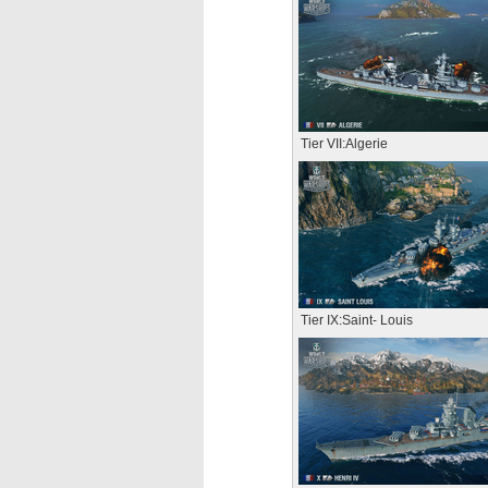
Tier VII:Algerie
Tier IX:Saint- Louis