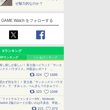
ぜ魅力的なのか？
GAME Watch をフォローする
Xランキング
RPランキング
いいねランキング
推し探しが楽しい！ 富士急ハイランド「サンエ
ックス パラダイス」内覧会レポート
pic.x.com/p718c0QB0k
324
1686
思わず目を引く！ 富士急「サンエックス パラダ
イス」で「すみっコ」ぺんぎん？のきゅうりド
ッグを食べてみた イラストそのままのメニュ
323
1048
ー化に挑戦。これが意外にもおいしい
pic.x.com/Kgl04hZaeg
「ファイナルファンタジーXIV」Nintendo
Switch 2版のロードが長いのは不具合 早急に
アップデートできるよう対応中
221
373