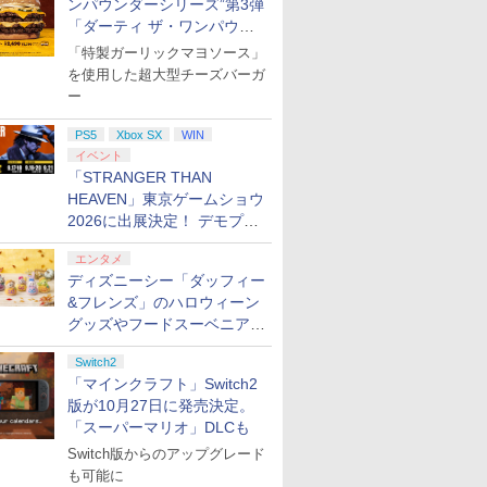
ンパウンダーシリーズ”第3弾
「ダーティ ザ・ワンパウン
ダー」を8月7日発売
「特製ガーリックマヨソース」
を使用した超大型チーズバーガ
ー
PS5
Xbox SX
WIN
イベント
「STRANGER THAN
HEAVEN」東京ゲームショウ
2026に出展決定！ デモプレ
イや体験型展示も
エンタメ
ディズニーシー「ダッフィー
&フレンズ」のハロウィーン
グッズやフードスーベニアが
8月25日より発売
Switch2
「マインクラフト」Switch2
版が10月27日に発売決定。
「スーパーマリオ」DLCも
Switch版からのアップグレード
も可能に