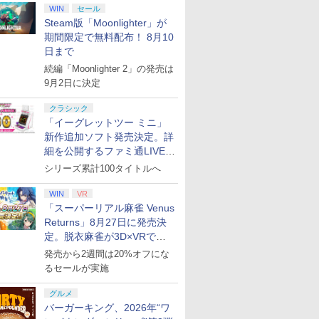
WIN
セール
Steam版「Moonlighter」が
期間限定で無料配布！ 8月10
日まで
続編「Moonlighter 2」の発売は
9月2日に決定
クラシック
「イーグレットツー ミニ」
新作追加ソフト発売決定。詳
細を公開するファミ通LIVEが
8月27日20時から配信
シリーズ累計100タイトルへ
WIN
VR
「スーパーリアル麻雀 Venus
Returns」8月27日に発売決
定。脱衣麻雀が3D×VRで復
活
発売から2週間は20%オフにな
るセールが実施
グルメ
バーガーキング、2026年“ワ