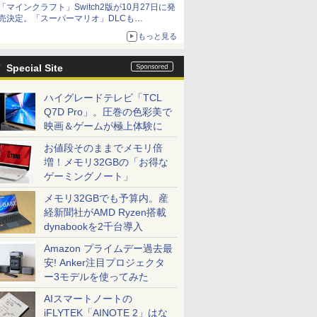
「マインクラフト」Switch2版が10月27日に発
も開始
売決定。「スーパーマリオ」DLCも
Switch版からのアップグレードも可能に
もっと見る
Special Site
ハイグレードテレビ「TCL
Q7D Pro」。圧巻の色彩美で
映画＆ゲームが極上体験に
お値段そのままでメモリ倍
増！メモリ32GBの「お得な
ゲーミングノート」
メモリ32GBでも予算内。産
経新聞社がAMD Ryzen搭載
dynabookを2千台導入
Amazon プライムデー過去最
安! Anker注目プロジェクタ
ー3モデルを使ってみた
AIスマートノートの
iFLYTEK「AINOTE 2」はな