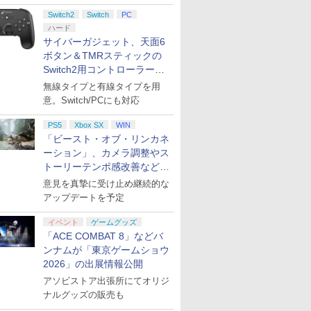
ント公開
Switch2
Switch
PC
ハード
サイバーガジェット、天面6
ボタン＆TMRスティックの
Switch2用コントローラーを9
月下旬発売！
無線タイプと有線タイプを用
意。Switch/PCにも対応
PS5
Xbox SX
WIN
「ビースト・オブ・リンカネ
ーション」、カメラ調整やス
トーリーテンポ感改善などの
アプデを1週間以内に実施
意見を真摯に受け止め継続的な
アップデートを予定
イベント
ゲームグッズ
「ACE COMBAT 8」などバ
ンナムが「東京ゲームショウ
2026」の出展情報公開
アソビストア出張所にてオリジ
ナルグッズの販売も