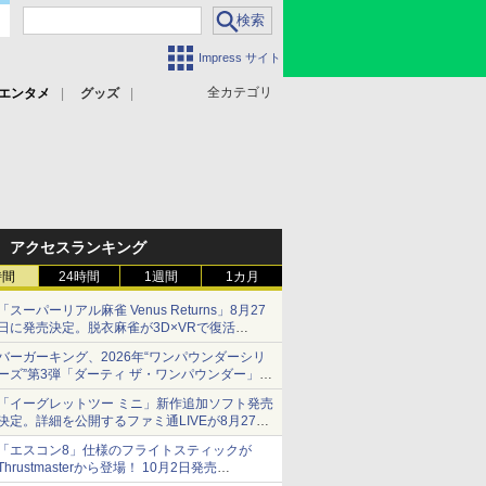
Impress サイト
全カテゴリ
エンタメ
グッズ
アクセスランキング
時間
24時間
1週間
1カ月
「スーパーリアル麻雀 Venus Returns」8月27
日に発売決定。脱衣麻雀が3D×VRで復活
発売から2週間は20%オフになるセールが実施
バーガーキング、2026年“ワンパウンダーシリ
ーズ”第3弾「ダーティ ザ・ワンパウンダー」を
8月7日発売
「イーグレットツー ミニ」新作追加ソフト発売
「特製ガーリックマヨソース」を使用した超大
決定。詳細を公開するファミ通LIVEが8月27日
型チーズバーガー
20時から配信
「エスコン8」仕様のフライトスティックが
シリーズ累計100タイトルへ
Thrustmasterから登場！ 10月2日発売
ジョイスティックに振動機能を搭載。予約受付