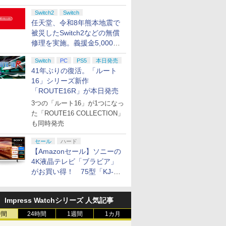
Switch2
Switch
任天堂、令和8年熊本地震で
被災したSwitch2などの無償
修理を実施。義援金5,000万
円の寄付も発表
Switch
PC
PS5
本日発売
41年ぶりの復活。「ルート
16」シリーズ新作
「ROUTE16R」が本日発売
3つの「ルート16」が1つになっ
た「ROUTE16 COLLECTION」
も同時発売
セール
ハード
【Amazonセール】ソニーの
4K液晶テレビ「ブラビア」
がお買い得！ 75型「KJ-
75X75WL」などラインナッ
プ
Impress Watchシリーズ 人気記事
時間
24時間
1週間
1カ月