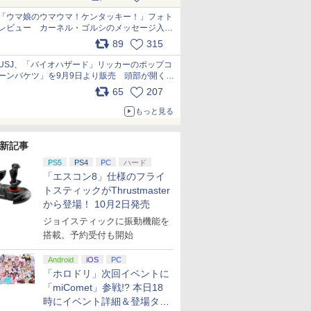
pic.x.com/s9S3nRCAGa
「ウマ娘のウマウマ！ケンタッキー！」フォト
レビュー カーネル・ゴルシのメッセージ入り
パッケージや描き下ろしトレカなどが登場
89
315
pic.x.com/PjnkR9vkXl
USJ、「バイオハザード」リッカーのポップコ
ーンバケツ」を9月9日より販売 頭部が開く仕
組み。味は恐怖を堪のう「味噌フレーバー」
65
207
pic.x.com/81MuXGahVM
もっと見る
新記事
PS5
PS4
PC
ハード
「エスコン8」仕様のフライ
トスティックがThrustmaster
から登場！ 10月2日発売
ジョイスティックに振動機能を
搭載。予約受付も開始
Android
iOS
PC
「ホロドリ」次回イベントに
「miComet」参戦!? 本日18
時にイベント詳細＆登場タレ