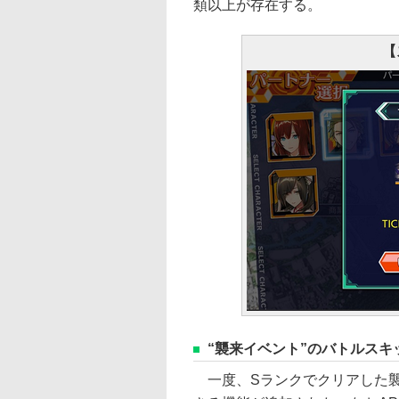
類以上が存在する。
【
“襲来イベント”のバトルスキ
一度、Sランクでクリアした襲