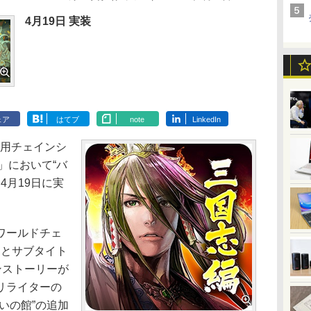
4月19日 実装
ェア
はてブ
note
LinkedIn
OS用チェインシ
」において“バ
を4月19日に実
ワールドチェ
」とサブタイト
ンストーリーが
リライターの
いの館”の追加