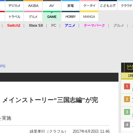
Switch2
Xbox SX
PC
アニメ
テーマパーク
グルメ
 Vita
3DS
アーケード
VR
RPG
1
メインストーリー“三国志編”が完
を実施
緑里孝行（クラフル）
2017年4月20日 11:46