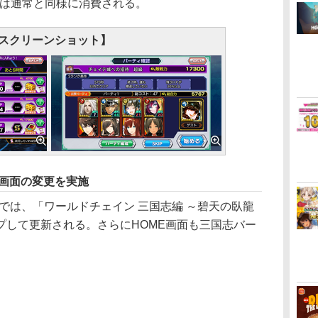
Pは通常と同様に消費される。
スクリーンショット】
 画面の変更を実施
1.7.0では、「ワールドチェイン 三国志編 ～碧天の臥龍
プして更新される。さらにHOME画面も三国志バー