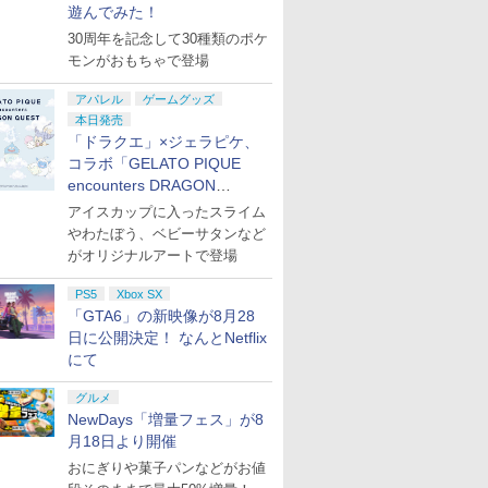
遊んでみた！
30周年を記念して30種類のポケ
モンがおもちゃで登場
アパレル
ゲームグッズ
本日発売
「ドラクエ」×ジェラピケ、
コラボ「GELATO PIQUE
encounters DRAGON
QUEST」第2弾が本日発売
アイスカップに入ったスライム
やわたぼう、ベビーサタンなど
がオリジナルアートで登場
PS5
Xbox SX
「GTA6」の新映像が8月28
日に公開決定！ なんとNetflix
にて
グルメ
NewDays「増量フェス」が8
月18日より開催
おにぎりや菓子パンなどがお値