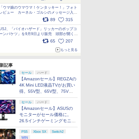
pic.x.com/s9S3nRCAGa
「ウマ娘のウマウマ！ケンタッキー！」フォト
レビュー カーネル・ゴルシのメッセージ入り
パッケージや描き下ろしトレカなどが登場
89
315
7
7
7
2
8
8
8
3
9
9
9
4
10
10
10
pic.x.com/PjnkR9vkXl
USJ、「バイオハザード」リッカーのポップコ
ーンバケツ」を9月9日より販売 頭部が開く仕
組み。味は恐怖を堪のう「味噌フレーバー」
65
207
pic.x.com/81MuXGahVM
もっと見る
P10倍
ゴンクエ
S BEST
-吉原大
Fit Boxing 3 -Your パ
【特典】Beast of
【楽天ブックス限定先
【中古】CRぱちんこイエロ
プラグマタ
鬼武者 Way of the
【中古】キヤノン イン
[Switch 2] ぽこ あ ポケモン
【お買い物マラソン期
【特典】NBA 2K27
BLEACH 千年血戦篇 4
脳遊記 【 頭の体
ヨッシーと
【特典】EA
劇場版「鬼
新記事
ー】【中
gined
ON グローランサ
)【Blu-
ーソナルトレーナー
Reincarnation(【永久
着特典+先着特典】
ーキャブ パチってちょんま
【Switch2】 POT-P-
Sword 【PS5】 ELJM-
クジェット複合機
エキスパンションパス（ダウ
間限定♪最大
PS5版(【先着購入封入
(完全生産限定版)
のトレーニング 
図鑑
FC 27 P
限城編 第
セール
ハード
] ぽこ あ
年スライム
和 ]
Nintendo Switch 2
封入特典】プロダクト
MyGO!!!!!×Ave Mujica
げ達人6
AA5PA
30821
TS8130 BLACK
ンロード版）※3,200ポイン
30％OFF】【tomtoc
特典】10,000VC（ゲー
【Blu-ray】 [ 久保帯人
麻雀 将棋 囲碁 
購入封入特
再来(通常版
￥7,021
【Amazonセール】REGZAの
0305)
ーム)
Edition
コード)
ツーマンライブ
PIXUSTS8130BK
トまでご利用可
公式店】 Switch 2対応
ム内通貨）（DLC引換
]
RPG ソフト不要
換コード)
ray】 [ 
￥6,850
￥7,632
￥11,000
￥2,860
￥6,871
￥7,641
￥15,210
￥4,400
￥2,653
￥8,041
￥17,160
￥9,168
￥8,329
￥3,960
4K Mini LED液晶TVがお買い
「“moment /
ハードケース
コード）)
のうゆうき テレビ
memory”」台北追加公
FancyCase-G05
ゲーム 】
得。55V型、65V型、75V型
演【Blu-ray】(シリア
Nintendo 2025年 スイ
の2026年モデルがラインナ
ルナンバー入り2Lキャ
ッチ2モデル用 スリム
セール
ハード
ップ
ラファインマット
ケース 持ち運び キャ
【Amazonセール】ASUSの
(“moment /
リングケース 耐衝撃
モニターがセール価格に。
memory”台北追加公演
薄型 ハードポーチ ゲ
26.5インチゲーミングモニタ
ver.)+L 判ブロマイド2
ームカード12枚収納 ア
ー「ROG Strix OLED
種セット+特製A3クリ
クセサリーポーチ
PS5
Xbox SX
Switch2
アポスター1枚)
XG27ACDMS」限定モデルも
WIN