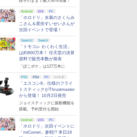
段そのままで最大50%増量！
Android
iOS
PC
「ホロドリ」水着のさくらみ
こさん＆星街すいせいさんが
次回イベントで登場！
Switch2
Switch
「トモコレ わくわく生活」
は約800万本！ 任天堂の決算
資料で販売本数が発表
「ぽこポケ」は127万本に
PS5
PS4
PC
ハード
「エスコン8」仕様のフライ
トスティックがThrustmaster
から登場！ 10月2日発売
ジョイスティックに振動機能を
搭載。予約受付も開始
Android
iOS
PC
「ホロドリ」次回イベントに
「miComet」参戦!? 本日18