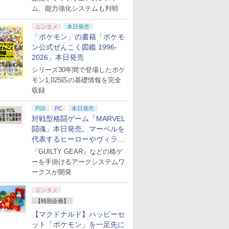
ム、能力強化システムも判明
エンタメ
本日発売
「ポケモン」の書籍「ポケモ
ン公式ぜんこく図鑑 1996-
2026」本日発売
シリーズ30年間で登場したポケ
モン1,025匹の基礎情報を完全
収録
PS5
PC
本日発売
対戦型格闘ゲーム「MARVEL
闘魂」本日発売。マーベルを
代表するヒーローやヴィラン
たちが登場
「GUILTY GEAR」などの格ゲ
ーを手掛けるアークシステムワ
ークスが開発
エンタメ
【特別企画】
【マクドナルド】ハッピーセ
ット「ポケモン」を一足先に