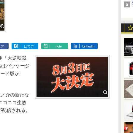
ェア
はてブ
note
LinkedIn
用「大逆転裁
格はパッケージ
ロード版が
ノ介の新たな
ニコニコ生放
組が配信される。