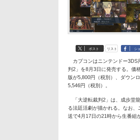
ポスト
リスト
シ
カプコンはニンテンドー3DS
判2」を8月3日に発売する。価
版が5,800円（税別）、ダウン
5,546円（税別）。
「大逆転裁判2」は、成歩堂龍
る法廷活劇が描かれる。なお、
送で4月17日の21時から生番