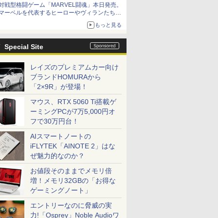
対戦型格闘ゲーム「MARVEL闘魂」本日発売。
アイスカップに入ったスライムやわたぼう、ベ
マーベルを代表するヒーローやヴィランたちが
ビーサタンなどがオリジナルアートで登場
登場
もっと見る
「GUILTY GEAR」などの格ゲーを手掛けるア
ークシステムワークスが開発
Special Site
レイズのプレミアムカー向け
ブランドHOMURAから
「2×9R」が登場！
マウス、RTX 5060 Ti搭載ゲ
ーミングPCが7万5,000円オ
フで30万円台！
AIスマートノートの
iFLYTEK「AINOTE 2」はな
ぜ魅力的なのか？
お値段そのままでメモリ倍
増！メモリ32GBの「お得な
ゲーミングノート」
エントリーなのに脅威の実
力!「Osprey」Noble Audioワ