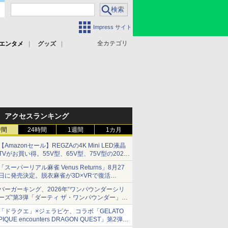
Impress サイト
全カテゴリ
エンタメ
グッズ
アクセスランキング
時間
24時間
1週間
1カ月
【Amazonセール】REGZAの4K Mini LED液晶
TVがお買い得。55V型、65V型、75V型の2026
年モデルがラインナップ
「スーパーリアル麻雀 Venus Returns」8月27
日に発売決定。脱衣麻雀が3D×VRで復活
発売から2週間は20%オフになるセールが実施
バーガーキング、2026年“ワンパウンダーシリ
ーズ”第3弾「ダーティ ザ・ワンパウンダー」を
8月7日発売
「ドラクエ」×ジェラピケ、コラボ「GELATO
「特製ガーリックマヨソース」を使用した超大
PIQUE encounters DRAGON QUEST」第2弾が
型チーズバーガー
本日発売