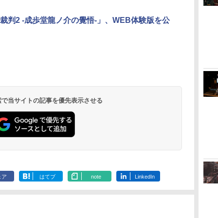
3
3
3
3
4
4
4
4
5
5
5
5
6
6
6
6
裁判2 -成歩堂龍ノ介の覺悟-」、WEB体験版を公
ダ
ー
無
Nintendo Switch 2(日
【純正品】ディスクド
【純正品】Xbox ワイ
劇場版「鬼滅の刃」無
ニンテンドープリペイ
【純正品】DualSense
【純正品】Xbox 充電
劇場版「鬼滅の刃」無
ニンテンドープリペイ
【純正品】DualSense
【純正品】Xbox ワイ
【Amazon.co.jp限
ニンテンドー
プレイステー
【純正品】Xbox
【Amazon.co
コ
座再
本語・国内専用)
ライブ(CFI-ZDD1J)
ヤレス コントローラー
限城編 第一章 猗窩座再
ド番号 9000円|オンラ
ワイヤレスコントロー
式バッテリー + USB-C
限城編 第一章 猗窩座
ド番号 5000円|オンラ
ワイヤレスコントロー
ヤレス コントローラー
定】劇場版モノノ怪 第
ド番号 1000
トアチケット 10
ワイヤレス 
定】劇場版モ
コ
フト
PlayStation 5
(ロボット ホワイト)
来 通常版 [DVD]
インコード版
ラー ミッドナイト ブ
ケーブル
再来 完全生産限定版
インコード版
ラー(CFI-ZCT2J)
(カーボンブラック)
三章 蛇神 (オリジナル
インコード版
オンラインコ
ラー Series 2
三章 蛇神 (
￥55,871
ン
ラック(CFI-ZCT2J01)
[Blu-ray]
特典:オリジナル巾着＋
Edition (ホ
特典:オリジ
 検索で当サイトの記事を優先表示させる
￥11,849
￥7,681
￥3,523
￥9,000
￥10,737
￥2,618
￥8,698
￥5,000
￥10,737
￥8,020
￥8,800
￥1,000
￥10,000
￥18,754
￥9,900
メーカー特典:【坤と
メーカー特典
離】二振りの剣、十翼
離】二振りの
より来たる！スタジオ
より来たる！
描き下ろしイラストボ
描き下ろしイ
ード付) [DVD]
ード付) [Blu-r
ェア
はてブ
note
LinkedIn