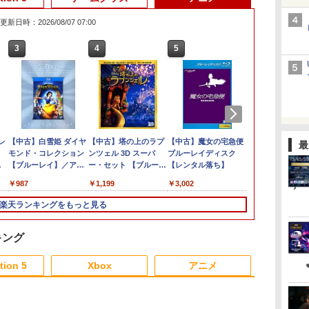
更新日時：2026/08/07 07:00
3
3
3
3
4
4
4
4
5
5
5
6
6
1
6
】
レ
ちんこイエロ
【正規品】Mumba 収
エイムアップリング
【中古】白雪姫 ダイヤ
[Switch 2] ぽこ あ ポケモン
スーパーボンバーマン
グランツーリスモ7
【中古】塔の上のラプ
脳遊記 【 頭の体操 脳トレ 脳
オービタルズ Orbitals
【特典】クライムライ
【中古】魔女の宅急便
【当店独自で＋
【特典】ドラ
【中古】ATLU
新劇場版銀魂 
最
容量
ってちょんま
納バッグ Nintendo
FPS EVOgames 日本
モンド・コレクション
エキスパンションパス（ダウ
コレクション
PS5版
ンツェル 3D スーパ
のトレーニング 脳活グッズ
ト／CRYMELIGHT
ブルーレイディスク
★要エントリ
ストVII Reima
COLLECTI
炎上ー (通常版
￥6,281
常モ
縦置
・
Switch2対応 2025 防水
製 天然ゴム 6個セット
【ブルーレイ】／アド
ンロード版）※3,200ポイン
Nintendo Switch 2
ー・セット 【ブルーレ
麻雀 将棋 囲碁 競走馬育成
PS5版(【予約外付特
【レンタル落ち】
古】[Switch2
PS5版(40周
ーII
ray】 [ 杉田智
￥3,779
定
／
防塵 耐衝撃 大容量 ス
PS5 PS4 Switch プロ
リアナ・カセロッティ
トまでご利用可
Edition
イ】／中川翔子ブルー
RPG ソフト不要 名作ゲーム
典】DLC2種セット
ポケモン(2026
アクリルチャ
￥4,199
￥1,980
￥987
￥4,400
￥5,920
￥1,199
￥9,168
￥3,852
￥3,002
￥6,580
￥7,548
￥570
￥4,118
モテ
ー
タ
トラップ付き 便利 保護
コン PC コントローラ
ブルーレイ／海外アニ
レイ／海外アニメ・定
のうゆうき テレビゲーム TV
（アクセサリー「涙の
 防
ーム
軽量 スイッチ 2用 アク
ー用 エイムアシスト リ
メ・定番スタジオ
番スタジオ
ゲーム 】
理念」、アクセサリー
楽天ランキングをもっと見る
運
-
セサリー ケース Plus
ング スポンジ リコイル
「はなまるじるし」
ン
Carrycase【送料無
制御 操作性向上 ゲーミ
）)
カー
プ
料】【メール便】3層収
ング
キング
能
レ
納バッグ（Pro set）
イ
tion 5
Xbox
アニメ
ン