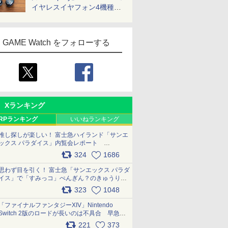
イヤレスイヤフォン4機種を
一気に聴く
GAME Watch をフォローする
Xランキング
RPランキング
いいねランキング
推し探しが楽しい！ 富士急ハイランド「サンエ
ックス パラダイス」内覧会レポート
pic.x.com/p718c0QB0k
324
1686
思わず目を引く！ 富士急「サンエックス パラダ
イス」で「すみっコ」ぺんぎん？のきゅうりド
ッグを食べてみた イラストそのままのメニュ
323
1048
ー化に挑戦。これが意外にもおいしい
pic.x.com/Kgl04hZaeg
「ファイナルファンタジーXIV」Nintendo
Switch 2版のロードが長いのは不具合 早急に
アップデートできるよう対応中
221
373