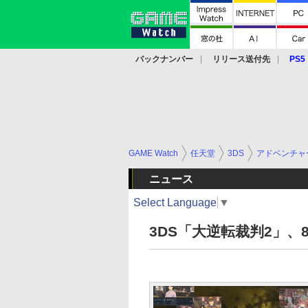
バックナンバー
リリース送付先
PS5
モバイル
eスポーツ
クラウド
PS
GAME Watch
任天堂
3DS
アドベンチャ
ニュース
Select Language
▼
3DS「大逆転裁判2」、