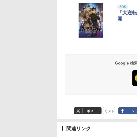
10
10
10
10
1
1
1
1
2
2
2
2
3DS
「大逆転
開
テンドープリペイ
イステーション ス
eSir G7 HE 有線
版モノノ怪 第三章
ニンテンドープリペイ
【Amazon.co.jp限
HyperX Clutch
ヤマトよ永遠に
スプラトゥーン レイダ
PlayStation 5 デジタ
【純正品】Xbox ワイ
【Amazon.co.jp限
スプラトゥーン レイ
Beast of
Xbox プリペイドカ
劇場版「鬼滅の刃」
号 2000円|オンラ
チケット 15,000円
ムコントローラー
[Blu-ray]
ド番号 3000円|オンラ
定】 Logicool G ハン
Gladiate Xbox公式ラ
REBEL3199 7 [Blu-
ース|オンラインコード
ル・エディション 日本
ヤレス コントローラー
定】劇場版モノノ怪 第
ース -Switch2
Reincarnation -PS5
ド 5,000円 デジタル
限城編 第一章 猗窩
コード版
ンラインコード版
X Series X|S
インコード版
コン G923 グランツー
イセンス ゲーミング
ray]
版
語専用 Console
+ USB-C® ケーブル
三章 蛇神
【特典】プロダクト
ード 【旧 Xbox ギ
来 通常版 [Blu-ray]
900
￥6,455
X One Windows
リスモ7 Forza
コントローラー 有線
Language: Japanese
(Amazon.co.jp限定オ
ード 封入
カード】 [オンライ
Google
000
,000
在庫切れです。
￥3,000
￥38,800
￥4,731
￥8,760
￥5,832
￥55,000
￥8,300
￥10,780
￥7,286
￥5,000
￥3,964
/11用 PCコントロー
Horizon 6 G923d
日本正規代理店品
only (CFI-2200B01)
リジナル三方背収納ケ
コード]
ゲームパッド ホー
6L366AA
ース付きコレクション)
果スティック付き
(オリジナル特典:オリ
オゲームコントロ
ジナル巾着＋メーカー
ー（ブラック）
特典:【坤と離】二振り
の剣、十翼より来た
る！スタジオ描き下ろ
しイラストボード付)
[Blu-ray]
ポスト
リスト
シ
関連リンク