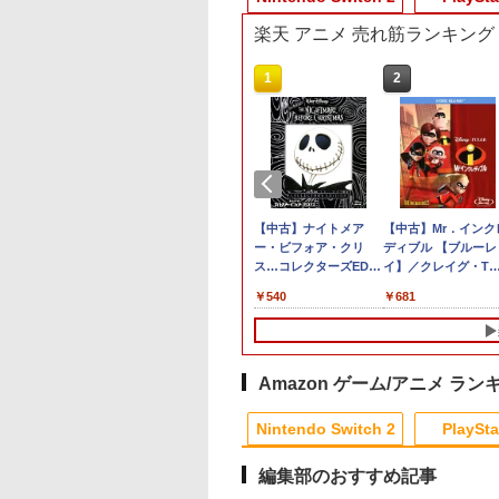
楽天 アニメ 売れ筋ランキング
4
10
10
10
1
1
1
1
2
2
2
2
ぽこ あ ポケモン
買い物マラソン期
典】NBA 2K27
EACH 千年血戦篇 4
脳遊記 【 頭の体操 脳トレ 脳
ヨッシーとフカシギの
【特典】EA SPORTS
劇場版「鬼滅の刃」無
【7週連続1位】inklink
PS5 コントローラー カ
【中古】ATLUS BEST
【中古】ナイトメア
【顧客満足度98.3%
PS5 縦置きスタンド
【中古】Mr．インク
【中古】CRぱ
ンパス（ダウ
定♪最大
5版(【先着購入封入
全生産限定版)
のトレーニング 脳活グッズ
図鑑
FC 27 PS5版(【先着
限城編 第一章 猗窩座
公式 Switch / Switch2
バー PS5 コントローラ
COLLECTION グローランサ
ー・ビフォア・クリ
Switch2 ケース 大
PlayStation5 / PS5
ディブル 【ブルーレ
ーキャブ パチ
,200ポイン
％OFF】【tomtoc
】10,000VC（ゲー
u-ray】 [ 久保帯人
麻雀 将棋 囲碁 競走馬育成
購入封入特典】DLC引
再来(通常版)【Blu-
コントローラー 最新モ
ー 本体 保護 PS5 コン
ーII
ス…コレクターズEDデ
Switch2/Switch通
Slim / PS5 Pro 用 
イ】／クレイグ・T
げ達人6
￥7,021
店】 Switch 2対応
通貨）（DLC引換
RPG ソフト不要 名作ゲーム
換コード)
ray】 [ 吾峠呼世晴 ]
デル 最新ファームウェ
トローラー ケース
ジタルリマスター版
デル/Switch
き スタンド 円形 安
ネルソンブルーレイ
653
041
,160
￥9,168
￥8,329
￥3,960
￥2,960
￥880
￥570
￥540
￥2,880
￥1,380
￥681
￥2,860
ドケース
ド）)
のうゆうき テレビゲーム TV
ア プロコン プロコン2
PlayStation5 プレステ
【ブルーレイ】／クリ
lite/Switch 有機EL
感UP ブラック ブル
海外アニメ・定番ス
cyCase-G05
ゲーム 】
プロコントローラー ス
5 プレイステーション5
ス・サランドンブルー
ルに対応 収納バッグ
シルバー グレー ゲ
ジオ
tendo 2025年 スイ
イッチ2 スイッチ
コントローラー カバー
レイ／海外アニメ・定
水 防塵 耐衝撃 持ち
アクセサリー ◇ALW
2モデル用 スリム
Switch コントローラー
滑り止め 汚れ防止 耐衝
番スタジオ
び便利 ポーチ スタ
P5216【メール便】 |
ス 持ち運び キャ
ワイヤレスコントロー
撃 簡単装着 ソフトケー
ド/コントローラー/
プレーステーション 
Amazon ゲーム/アニメ ラン
グケース 耐衝撃
ラー 連射機能 ワイヤレ
ス ソフトカバー シリコ
ド/ドックなど収納可
レイステーション プ
 ハードポーチ ゲ
ス switch2コントロー
ン素材 スキン アクセサ
カバー 収納ボックス
ステ プレステ5 プレ
Nintendo Switch 2
PlaySta
カード12枚収納 ア
ラ Switch2コントロー
リー 送料無料
ステーション5 スタ
サリーポーチ
ラー
ド 収納
編集部のおすすめ記事