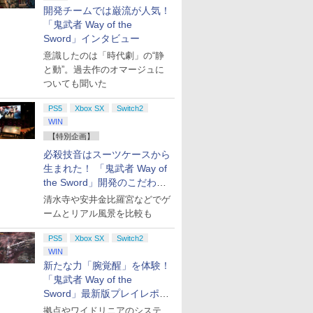
お買い得
7
7
7
7
8
8
8
8
9
9
9
9
10
10
10
10
開発チームでは巌流が人気！
「鬼武者 Way of the
Sword」インタビュー
意識したのは「時代劇」の“静
と動”。過去作のオマージュに
ついても聞いた
プリペイ
ション ス
 Elite
.jp限
ニンテンドープリペイ
PlayStation 5 デジタ
【国内正規品】
『映画 ラブライブ！蓮
ぽこ あ ポケモン エキ
プレイステーション ス
Xbox プリペイドカー
劇場版「鬼滅の刃」無
ニンテンドープリペイ
プレイステーション ス
GameSir G7 HE 有線
劇場版モノノ怪 第三章
ニンテンド
【Amazon.
HyperX Cl
ヤマトよ永
PS5
Xbox SX
Switch2
円|オンラ
,000円|
コントロー
ノノ怪 第
ド番号 500円|オンライ
ル・エディション 日本
Thrustmaster スラス
ノ空女学院スクールア
スパンションパス|オン
トアチケット 3,000円|
ド 2,000円 デジタルコ
限城編 第一章 猗窩座再
ド番号 2000円|オンラ
トアチケット 15,000円
ゲームコントローラー
蛇神 [Blu-ray]
ド番号 30
定】 Logic
Gladiate
REBEL3199
WIN
ード版
 Core
オリジナル
ンコード版
語専用 (CFI-2200B01)
トマスター TH8S シフ
イドルクラブ Bloom
ラインコード版
オンラインコード版
ード 【旧 Xbox ギフト
来 完全生産限定版
インコード版
|オンラインコード版
XBOX Series X|S
インコード
コン G92
イセンス 
ray]
￥9,900
【特別企画】
ワイト)
ナル巾着＋
+ ディスクドライブ
ター - PC、PS4、
Garden Party』Blu-
カード】 [オンライン
[DVD]
XBOX One Windows
リスモ7 Fo
コントロー
￥500
￥66,849
￥14,141
￥8,589
￥4,400
￥3,000
￥2,000
￥7,828
￥2,000
￥15,000
現在在庫切れです。
￥3,000
￥38,800
￥4,731
￥8,760
:【坤と
(CFI-ZDD1J) セット
PS5、PS5 Pro、Xbox
ray（特装限定版）
コード]
10/11用 PCコントロー
Horizon 6
日本正規代
必殺技音はスーツケースから
剣、十翼
One、Xbox Series X|S
ラーゲームパッド ホー
6L366AA
生まれた！ 「鬼武者 Way of
スタジオ
対応の高精度 H パター
ル効果スティック付き
the Sword」開発のこだわり
ラストボ
ン シフター
ビデオゲームコントロ
を目撃！
ay]
ーラー（ブラック）
清水寺や安井金比羅宮などでゲ
ームとリアル風景を比較も
PS5
Xbox SX
Switch2
WIN
新たな力「腕覚醒」を体験！
「鬼武者 Way of the
Sword」最新版プレイレポー
ト
拠点やワイドリニアのシステ