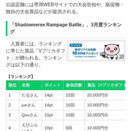
公認店舗には専用WEBサイトでの大会告知や、販促物・
独自の大会賞品などが提供される。
「Shadowverse Rampage Battle」、3月度ランキン
グ
入賞者には、ランキング
に準じた賞品「Vプリカギフ
ト」が贈られる。ランキン
グは以下の通り。
【ランキング】
順位
名前
ポイント
参加回数
賞品（Vプリカギフト）
1
たるさん
14pt
22回
20,000円分
2
junさん
14pt
16回
10,000円分
3
Qooさん
10pt
10回
10,000円分
えびふら
4
10pt
6回
10,000円分