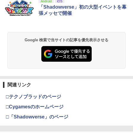
スプラトゥーン レイダース|オンライン
PlayStation 5 デジタル・エディション
【純正品】Xbox ワイヤレス コントロー
【Amazon.co.jp限定】劇場版モノノ怪
Android
iOS
1
1
1
1
￥3,344
コード版
日本語専用 Console Language: Japan
ラー + USB-C® ケーブル
第三章 蛇神 (Amazon.co.jp限定オリジ
「Shadowverse」初の大型イベントを幕
ese only (CFI-2200B01)
ナル三方背収納ケース付きコレクション)
張メッセで開催
(オリジナル特典:オリジナル巾着＋メー
￥5,832
￥8,300
カー特典:【坤と離】二振りの剣、十翼よ
￥55,000
「天気の子」Blu-rayスタンダード・エ
2
り来たる！スタジオ描き下ろしイラスト
ディション【Blu-ray】 [ 醍醐虎汰朗 ]
ボード付) [Blu-ray]
【純正品】Xbox ワイヤレス コントロー
2
Google 検索で当サイトの記事を優先表示させる
￥4,290
￥10,780
スプラトゥーン レイダース -Switch2
Beast of Reincarnation -PS5 【特典】
ラー (ロボット ホワイト)
2
2
プロダクトコード 封入
￥6,449
￥7,681
￥7,286
【特典付】【Blu-ray】【新品】 劇場版
3
劇場版「鬼滅の刃」無限城編 第一章 猗
2
「鬼滅の刃」無限城編 第一章 猗窩座再
窩座再来 通常版 [Blu-ray]
来 通常版 Blu-ray 佐賀
【純正品】Xbox ワイヤレス コントロー
3
￥3,982
ラー (カーボンブラック)
￥4,950
関連リンク
Nintendo Switch 2(日本語・国内専用)
【純正品】ディスクドライブ(CFI-ZDD1
3
3
J) PlayStation 5
￥8,020
￥55,871
□テクノブラッドのページ
￥11,849
Thunderbolt Fantasy 東離劍遊紀4 4(完
劇場版「鬼滅の刃」無限城編 第一章 猗
4
□Cygamesのホームページ
3
全生産限定版)【Blu-ray】 [ 鳥海浩輔 ]
窩座再来 通常版 [DVD]
【純正品】Xbox 充電式バッテリー + US
4
□「Shadowverse」のページ
B-C ケーブル
￥6,436
￥3,523
【純正品】DualSense ワイヤレスコン
ニンテンドープリペイド番号 9000円|オ
4
4
トローラー ミッドナイト ブラック(CFI-
ンラインコード版
￥2,618