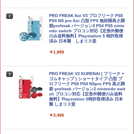
PRO FREAK Aoi V3 プロフリーク PS5
2
【新品】【NS2H】ゲーム用セパレート
PS4 NS pro Aoi 凸型 FPS 無段階高さ調
2
型クリアケース リラックマ[在庫品]
節profreak バージョン3 PS4 PS5 ninte
ndo switch プロコン対応【定形外郵便
のみ送料無料】Playstation 5 特許取得
￥1,910
済み 日本製 しまリス堂
￥1,999
【マラソン期間ポイント2倍＆クーポン
3
あり】【スイッチ2対応ケースあり】 Ni
ntendo Switch 2 Switch2 ケース 有機E
PRO FREAK V2 KURENAI ( フリーク +
3
L シンプル 名入れ 名前入れ 本体 スイッ
ゴムキャップ ) ショートタイプ 凸型 プ
チ ライト 任天堂 ニンテンドー 保護 カバ
ロフリーク PS5 PS4 NSpro FPS 高さ調
ー 入れ物 コンパクト 収納
節 profreek バージョン2 nintendo swit
ch プロコン対応【定形外郵便のみ送料
無料】Playstation 5特許取得済み 日本
￥2,980
製 しまリス堂
￥3,490
【7週連続1位】inklink公式 Switch / Sw
4
itch2 コントローラー 最新モデル 最新フ
ァームウェア プロコン プロコン2 プロコ