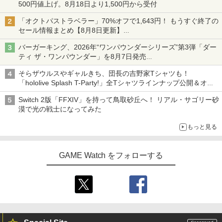
500円値上げ。8月18日より1,500円から受付
「オクトパストラベラー」70%オフで1,643円！ もうすぐ終了の
セール情報まとめ【8月8日更新】
ニンテンドーeショップでは「大神 絶景版」が67%オフで990円
バーガーキング、2026年“ワンパウンダーシリーズ”第3弾「ダー
ティ ザ・ワンパウンダー」を8月7日発売
「特製ガーリックマヨソース」を使用した超大型チーズバーガー
そらザウルスやギャルきち、団長の吉野家Tシャツも！
「hololive Splash T-Party!」全Tシャツラインナップ公開＆オン
ライン販売開始
Switch 2版「FFXIV」を持って鳥取砂丘へ！ リアル・サゴリー砂
漠で光の戦士になってみた
もっと見る
GAME Watch をフォローする