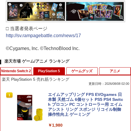
□ 当選者発表ページ
http://sv.rampagebattle.com/news/17
©Cygames, Inc. ©TechnoBlood Inc.
楽天市場 ゲーム/アニメ ランキング
Nintendo Switch 2
PlayStation 5
ゲームグッズ
アニメ
楽天 PlayStation 5 売れ筋ランキング
更新日時：2026/08/08 02:00
【10%OFFクーポン配布中】【365日完
エイムアップリング FPS EVOgames 日
1
1
全保証】 Nintendo Switch2 保護フィル
本製 天然ゴム 6個セット PS5 PS4 Switc
ム 任天堂 Switch2 フィルム スイッチ2
h プロコン PC コントローラー用 エイム
保護フィルム ブルーライトカット 7.9イ
アシスト リング スポンジ リコイル制御
ンチ 10H ガラスザムライ 液晶保護フィ
操作性向上 ゲーミング
ルム OVER`s オーバーズ TP01
￥1,980
￥1,480