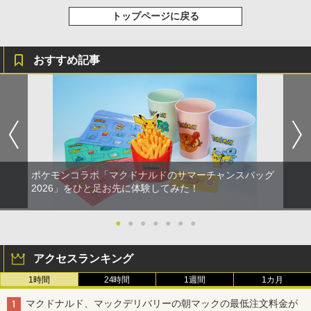
トップページに戻る
おすすめ記事
ポケモンコラボ「マクドナルドのサマーチャンスバッグ
2026」をひと足お先に体験してみた！
●
●
●
●
●
●
●
アクセスランキング
1時間
24時間
1週間
1カ月
マクドナルド、マックデリバリーの朝マックの最低注文料金が