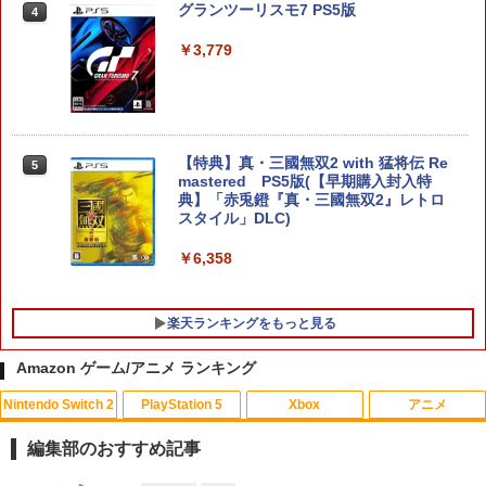
ントローラー スイッチ2 スイッチ Switc
グランツーリスモ7 PS5版
4
h コントローラー ワイヤレスコントロー
ラー 連射機能 ワイヤレス switch2コン
￥3,779
トローラ Switch2コントローラー
￥2,960
【特典】真・三國無双2 with 猛将伝 Re
5
【特典】テイルズ オブ エターニア リマ
mastered PS5版(【早期購入封入特
5
スター Switch2版(【早期購入特典】超
典】「赤兎鐙『真・三國無双2』レトロ
冒険お役立ちセット)
スタイル」DLC)
￥3,722
￥6,358
楽天ランキングをもっと見る
Amazon ゲーム/アニメ ランキング
Nintendo Switch 2
PlayStation 5
Xbox
アニメ
U.C.ガンダムBlu-rayライブラリーズ 機
1
動戦士ガンダム 逆襲のシャア【Blu-ra
編集部のおすすめ記事
y】 [ 古谷徹 ]