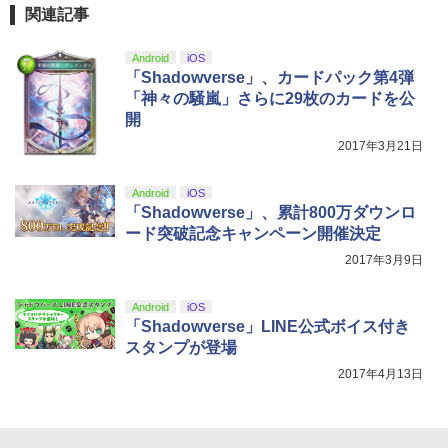
ZCT2J01)
関連記事
￥9,000
￥10,737
「劇場版 あの日見た花の名前を僕達はま
劇場版「鬼滅の刃」無限城編 第一章 猗
5
4
Android
iOS
だ知らない。」4K Ultra HD Blu-ray(通
窩座再来 完全生産限定版 [Blu-ray]
【国内正規品】Thrustmaster スラスト
「Shadowverse」、カードパック第4弾
5
常版)【4K ULTRA HD】 [ 超平和バスタ
マスター TH8S シフター - PC、PS4、P
ニンテンドープリペイド番号 5000円|オ
ーズ ]
「神々の騒嵐」さらに29枚のカードを公
5
￥8,698
【純正品】DualSense ワイヤレスコン
S5、PS5 Pro、Xbox One、Xbox Serie
ンラインコード版
5
開
トローラー(CFI-ZCT2J)
s X|S 対応の高精度 H パターン シフター
￥6,658
2017年3月21日
￥5,000
￥10,737
￥14,141
【Amazon.co.jp限定】劇場版モノノ怪
5
Android
iOS
第三章 蛇神 (オリジナル特典:オリジナル
「Shadowverse」、累計800万ダウンロ
巾着＋メーカー特典:【坤と離】二振りの
ード突破記念キャンペーン開催決定
剣、十翼より来たる！スタジオ描き下ろ
しイラストボード付) [DVD]
2017年3月9日
￥8,800
Android
iOS
「Shadowverse」LINE公式ボイス付き
スタンプが登場
2017年4月13日