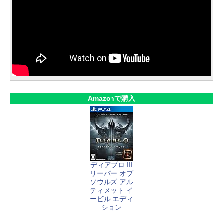
Amazonで購入
ディアブロ III
リーパー オブ
ソウルズ アル
ティメット イ
ービル エディ
ション