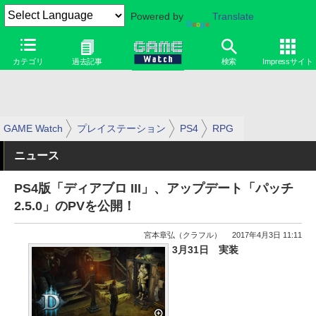
Powered by
Translate
カテゴリ
過去記事
検索
Impressサイト
GAME Watch
プレイステーション
PS4
RPG
ニュース
PS4版「ディアブロ III」、アップデート「パッチ
2.5.0」のPVを公開！
宮本章弘（クラフル）
2017年4月3日 11:11
3月31日 実装