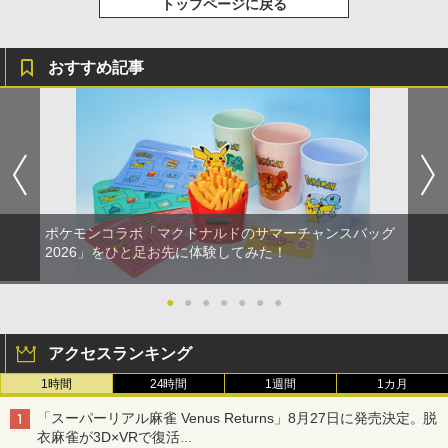
トップページに戻る
おすすめ記事
ポケモンコラボ「マクドナルドのサマーチャンスバッグ
2026」をひと足お先に体験してみた！
●
●
●
●
●
●
●
アクセスランキング
1時間
24時間
1週間
1カ月
「スーパーリアル麻雀 Venus Returns」8月27日に発売決定。脱
衣麻雀が3D×VRで復活