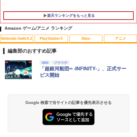
￥7,990
楽天ランキングをもっと見る
Amazon ゲーム/アニメ ランキング
Nintendo Switch 2
PlayStation 5
Xbox
アニメ
【中古】マリオカートDS
【中古】ディズニー・ショートフィルム
1
1
ブルーレイ [レンタル落ち] レンタル落ち
編集部のおすすめ記事
中古 Blu-ray ブルーレイ
￥367
スプラトゥーン レイダース|オンライン
PlayStation 5 デジタル・エディション
【純正品】Xbox ワイヤレス コントロー
劇場版「鬼滅の刃」無限城編 第一章 猗
WIN
ブラウザ
1
1
1
1
￥1,287
コード版
日本語専用 Console Language: Japan
ラー + USB-C® ケーブル
窩座再来 通常版 [Blu-ray]
「超銀河船団∞ -INFINITY-」、正式サー
ese only (CFI-2200B01)
ビス開始
￥5,832
￥8,300
￥3,964
【中古】ガチャメカスタジアム サルバ
2
￥55,000
【中古】【未使用品】ムーラン [DVDの
2
ト〜レ
み]
￥377
Xbox プリペイドカード 5,000円 デジタ
2
Google 検索で当サイトの記事を優先表示させる
￥2,280
スプラトゥーン レイダース -Switch2
劇場版「鬼滅の刃」無限城編 第一章 猗
Beast of Reincarnation -PS5 【特典】
ルコード 【旧 Xbox ギフトカード】 [オ
2
2
2
窩座再来 通常版 [DVD]
プロダクトコード 封入
ンラインコード]
￥6,455
￥3,523
￥7,286
￥5,000
【中古】とびだせ どうぶつの森 amiibo+
3
【送料無料】劇場版「鬼滅の刃」無限城
3
(「『とびだせ どうぶつの森 amiibo+』
編 第一章 猗窩座再来(通常版)【Blu-ra
amiiboカード」1枚 同梱)