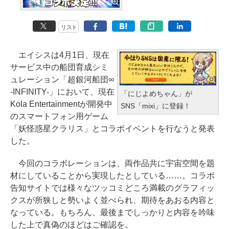
リスト
エイシスは4月1日、現在
サービス中の船団育成シミ
ュレーション「超銀河船団∞
-INFINITY-」において、現在
「にじよめちゃん」が
Kola Entertainmentが開発中
SNS「mixi」に登録！
のスマートフォン用ゲーム
「妖怪惑星クラリス」とコラボイベントを行なうと発表
した。
今回のコラボレーションは、両作品共に宇宙空間を題
材にしていることから実現したとしている……。コラボ
告知サイトでは様々なツッコミどころ満載のグラフィッ
クスが所狭しと勢いよく並べられ、期待をあおる内容と
なっている。もちろん、最後までしっかりと内容を吟味
した上で真偽のほどはご確認を。