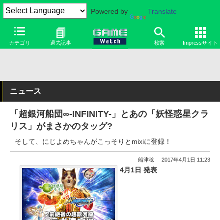
Powered by
Translate
カテゴリ
過去記事
検索
Impressサイト
ニュース
「超銀河船団∞-INFINITY-」とあの「妖怪惑星クラ
リス」がまさかのタッグ?
そして、にじよめちゃんがこっそりとmixiに登録！
船津稔
2017年4月1日 11:23
4月1日 発表