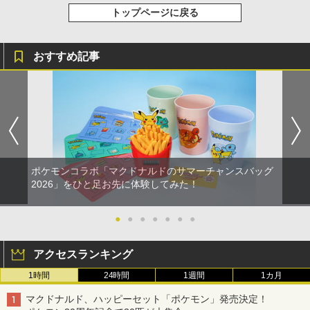
トップページに戻る
おすすめ記事
ポケモンコラボ「マクドナルドのサマーチャンスバッグ
2026」をひと足お先に体験してみた！
●
●
●
●
●
●
●
アクセスランキング
1時間
24時間
1週間
1カ月
マクドナルド、ハッピーセット「ポケモン」発売決定！