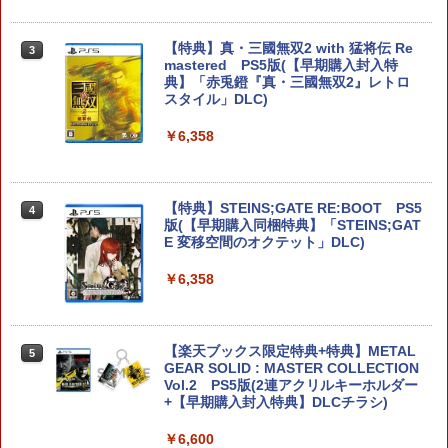
【特典】真・三國無双2 with 猛将伝 Re
3
【楽天ブックス限定特典】ドンキーコン
mastered PS5版(【早期購入封入特
3
グ バナンザ(「スーパーマリオ」ステッ
典】「赤兎鐙『真・三國無双2』レトロ
カー2種)
スタイル」DLC)
￥7,902
￥6,358
【レビュー特典あり】switch2専用ケー
【特典】STEINS;GATE RE:BOOT PS5
4
4
ス グラデーションカラー/13色展開 スイ
版(【早期購入同梱特典】「STEINS;GAT
ッチ2モデル用 スリムケース ぴったり収
E 変移空間のオクテット」DLC)
納 防塵 防水 耐衝撃 持ち運び可 キャリン
グケース 全面保護型 ゲームカード12枚
￥6,358
収納可 アクセサリーポーチ 1年保証
￥1,980
【楽天ブックス限定特典+特典】METAL
5
GEAR SOLID : MASTER COLLECTION
Vol.2 PS5版(2連アクリルキーホルダー
[Switch 2] PRAGMATA（ダウンロード
+【早期購入封入特典】DLCチラシ)
5
版）※6,400ポイントまでご利用可
￥6,600