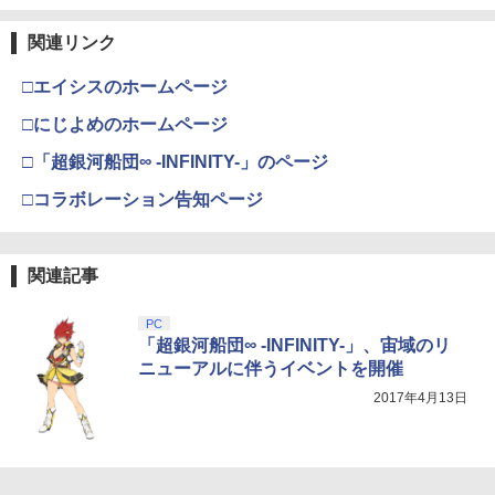
y】/アニメーション[Blu-ray]【返品種別
A】
【純正品】Xbox ワイヤレス コントロー
3
￥468
関連リンク
Nintendo Switch 2(日本語・国内専用)
劇場版「鬼滅の刃」無限城編 第一章 猗
【純正品】ディスクドライブ(CFI-ZDD1
3
3
ラー (ロボット ホワイト)
3
窩座再来 完全生産限定版 [Blu-ray]
J) PlayStation 5
￥4,400
￥55,603
□エイシスのホームページ
￥7,681
￥8,698
￥11,849
【中古】【コミック】海街diary（全9
4
□にじよめのホームページ
巻）
COWBOY BEBOP 天国の扉【Blu-ray】
4
□「超銀河船団∞ -INFINITY-」のページ
[ 矢立肇 ]
【純正品】Xbox 充電式バッテリー + US
4
￥730
【純正品】DualSense ワイヤレスコン
B-C ケーブル
ニンテンドープリペイド番号 9000円|オ
4
4
□コラボレーション告知ページ
『映画 ラブライブ！蓮ノ空女学院スクー
4
トローラー ミッドナイト ブラック(CFI-
ンラインコード版
￥6,864
ルアイドルクラブ Bloom Garden Part
ZCT2J01)
￥2,618
y』Blu-ray（特装限定版）
￥9,000
【中古】グランド・セフト・オート・サ
5
￥10,737
関連記事
ンアンドレアス【CEROレーティング
￥8,589
「Z」】
劇場版 転生したらスライムだった件 蒼
5
海の涙編 (Blu-ray特装限定版)【Blu-ra
【純正品】Xbox ワイヤレス コントロー
PC
ニンテンドープリペイド番号 5000円|オ
5
5
￥860
y】 [ 岡咲美保 ]
【純正品】DualSense ワイヤレスコン
ラー (カーボンブラック)
「超銀河船団∞ -INFINITY-」、宙域のリ
ンラインコード版
5
劇場版「鬼滅の刃」無限城編 第一章 猗
5
トローラー(CFI-ZCT2J)
ニューアルに伴うイベントを開催
窩座再来 完全生産限定版 [DVD]
￥7,722
￥8,020
￥5,000
2017年4月13日
￥10,737
￥7,828