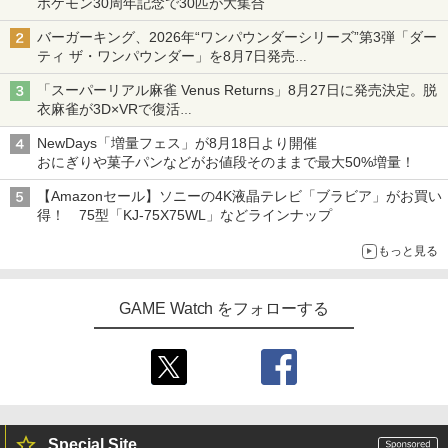
ポケモン30周年記念で30匹が大集合
バーガーキング、2026年“ワンパウンダーシリーズ”第3弾「ダー
ティ ザ・ワンパウンダー」を8月7日発売
「特製ガーリックマヨソース」を使用した超大型チーズバーガー
「スーパーリアル麻雀 Venus Returns」8月27日に発売決定。脱
衣麻雀が3D×VRで復活
発売から2週間は20%オフになるセールが実施
NewDays「増量フェス」が8月18日より開催
おにぎりや菓子パンなどがお値段そのままで最大50%増量！
【Amazonセール】ソニーの4K液晶テレビ「ブラビア」がお買い
得！ 75型「KJ-75X75WL」などラインナップ
もっと見る
GAME Watch をフォローする
Special Site