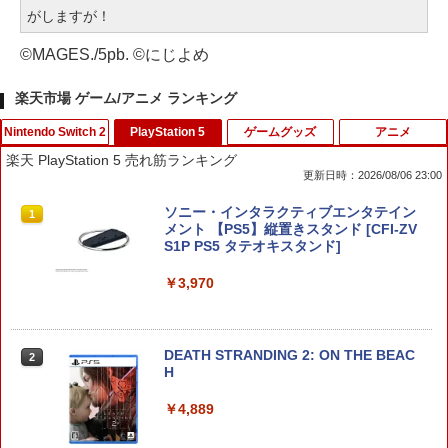
がしますが！
©MAGES./5pb. ©にじよめ
楽天市場 ゲーム/アニメ ランキング
Nintendo Switch 2
PlayStation 5
ゲームグッズ
アニメ
楽天 PlayStation 5 売れ筋ランキング
更新日時：2026/08/06 23:00
【特典】超新時空ゲイム ネプテューヌ∞
ソニー・インタラクティブエンタテイン
1
1
Switch2版(【早期購入外付特典】【D
メント 【PS5】縦置きスタンド [CFI-ZV
LC】発売記念グッズ付きスタートダッシ
S1P PS5 タテオキスタンド]
ュセット)
￥3,970
￥7,722
DEATH STRANDING 2: ON THE BEAC
2
ぽこ あ ポケモン
H
2
￥7,880
￥4,889