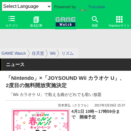
Powered by
Translate
カテゴリ
過去記事
検索
Impressサイト
GAME Watch
任天堂
Wii
リズム
ニュース
「Nintendo」×「JOYSOUND Wii カラオケ U」、
2度目の無料開放実施決定
「Wii カラオケ U」で歌える曲がどれでも歌い放題
宮本章弘（クラフル）
2017年3月29日 15:37
4月1日 10時～17時59分ま
で 開催予定