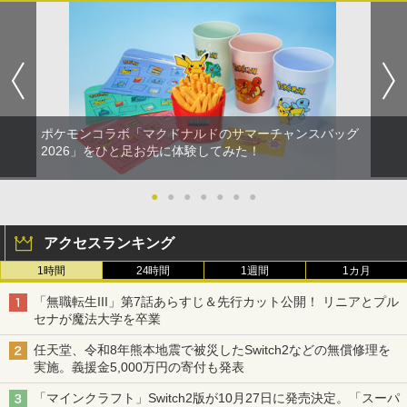
ポケモンコラボ「マクドナルドのサマーチャンスバッグ
2026」をひと足お先に体験してみた！
●
●
●
●
●
●
●
アクセスランキング
1時間
24時間
1週間
1カ月
「無職転生III」第7話あらすじ＆先行カット公開！ リニアとプル
セナが魔法大学を卒業
任天堂、令和8年熊本地震で被災したSwitch2などの無償修理を
実施。義援金5,000万円の寄付も発表
「マインクラフト」Switch2版が10月27日に発売決定。「スーパ