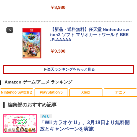
￥8,980
【新品・送料無料】任天堂 Nintendo sw
5
itch2 ソフト マリオカートワールド BEE
-P-AAAAA
￥9,300
楽天ランキングをもっと見る
Amazon ゲーム/アニメ ランキング
Nintendo Switch 2
PlayStation 5
Xbox
アニメ
[メール便OK]【新品】【PS5】アローン
【中古】PCE デビュー 誕生
タミヤ 楽しい工作シリーズ No.108 タン
1
1
1
イン ザ ダーク[お取寄せ品]
ク工作基本セット 70108 送料無料
編集部のおすすめ記事
￥650
￥1,920
￥1,813
スプラトゥーン レイダース|オンライン
PlayStation 5 デジタル・エディション
Xbox プリペイドカード 10,000円 デジ
劇場版「鬼滅の刃」無限城編 第一章 猗
Wii U
1
1
1
1
コード版
日本語専用 Console Language: Japan
タルコード 【旧 Xbox ギフトカード】
窩座再来 通常版 [Blu-ray]
「Wii カラオケ U」、3月18日より無料開
ese only (CFI-2200B01)
[オンラインコード]
放とキャンペーンを実施
￥5,832
￥3,964
【中古】【未使用品】映画『F1／エフワ
2