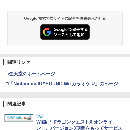
￥55,000
￥10,000
＼20%OFF★在庫処分／【最新型】PS5
3.5インチ レトロハンドヘルドゲームコ
ン』 [純正ブルーレイ＋純正ケース]
2
2
収納ケース 専用カバー PS5リモートプレ
ンソール R36S 保護フィルム OverLay B
ーヤー SONY PlayStation Portal コント
rilliant 液晶保護 指紋がつきにくい 指紋
￥1,980
ローラー用 ガラスフィルム付き 強化ガ
防止 高光沢
Google 検索で当サイトの記事を優先表示させる
スプラトゥーン レイダース -Switch2
劇場版「鬼滅の刃」無限城編 第一章 猗
ラス 保護ケース ハードケース 収納バッ
Beast of Reincarnation -PS5 【特典】
Xbox プリペイドカード 1,000円 デジタ
2
2
2
2
窩座再来 通常版 [DVD]
グ 軽量 手提げかばん 液晶保護高透過率
プロダクトコード 封入
ルコード 【旧 Xbox ギフトカード】 [オ
￥870
キズ 飛散防止
ンラインコード]
￥6,455
￥3,523
￥7,286
パウ・パトロール シーズン4 DVD-BOX
3
￥2,380
￥1,000
【DVD】
NewスーパーマリオブラザーズWii ノコ
3
ノコエアホッケー
￥4,356
関連リンク
Nintendo Switch 2(日本語・国内専用)
劇場版「鬼滅の刃」無限城編 第一章 猗
【純正品】ディスクドライブ(CFI-ZDD1
3
3
【中古】PS5 FINAL FANTASY XVI
【純正品】Xbox ワイヤレス コントロー
3
￥1,218
3
3
窩座再来 完全生産限定版 [Blu-ray]
J) PlayStation 5
ラー + USB-C® ケーブル
￥55,603
□任天堂のホームページ
￥2,735
￥8,698
￥11,849
￥8,300
パウ・パトロール シーズン3 DVD-BOX
4
□「Nintendo×JOYSOUND Wii カラオケ U」のページ
【DVD】
【中古】PCエンジンスーパーCDソフト
4
ときめきメモリアル
￥4,356
【純正品】DualSense ワイヤレスコン
Xbox プリペイドカード 5,000円 デジタ
ニンテンドープリペイド番号 9000円|オ
4
4
￥1,470
4
『映画 ラブライブ！蓮ノ空女学院スクー
関連記事
4
PlayStation Link USBアダプター
トローラー ミッドナイト ブラック(CFI-
ルコード 【旧 Xbox ギフトカード】 [オ
ンラインコード版
4
ルアイドルクラブ Bloom Garden Part
ZCT2J01)
ンラインコード]
y』Blu-ray（特装限定版）
￥3,480
￥9,000
Wii
￥10,737
ヴァイオレット・エヴァーガーデン オー
￥5,000
Wii版「ドラゴンクエストX オンライ
5
￥8,589
ケストラコンサート2021【Blu-ray】 [
【中古】PCエンジンスーパーCDソフト
ン」、バージョン3期間をもってサービス
5