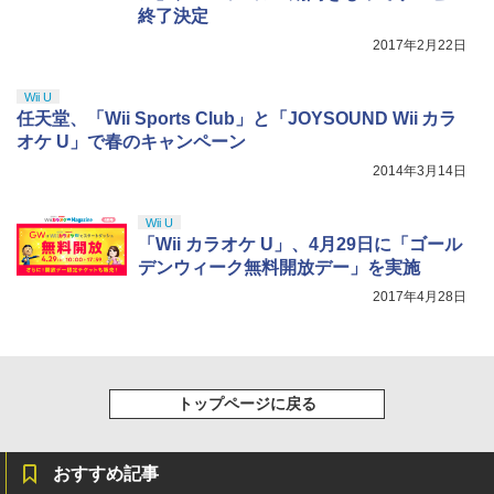
(アニメーション) ]
スーパーリアル麻雀PIVカスタム
終了決定
【中古】 オクトパストラベラー0／PS5
ニンテンドープリペイド番号 5000円|オ
5
5
【純正品】DualSense ワイヤレスコン
￥5,661
【純正品】Xbox ワイヤレス コントロー
2017年2月22日
ンラインコード版
5
￥1,870
5
劇場版「鬼滅の刃」無限城編 第一章 猗
5
トローラー(CFI-ZCT2J)
ラー (ロボット ホワイト)
￥3,872
窩座再来 完全生産限定版 [DVD]
￥5,000
Wii U
￥10,737
￥7,681
￥7,828
任天堂、「Wii Sports Club」と「JOYSOUND Wii カラ
オケ U」で春のキャンペーン
2014年3月14日
Wii U
「Wii カラオケ U」、4月29日に「ゴール
デンウィーク無料開放デー」を実施
2017年4月28日
トップページに戻る
おすすめ記事