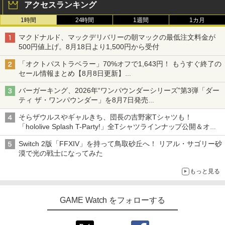
アクセスランキング
1時間
24時間
1週間
1カ月
マクドナルド、マックデリバリーの朝マックの最低注文料金が
500円値上げ。8月18日より1,500円から受付
「オクトパストラベラー」70%オフで1,643円！ もうすぐ終了の
セール情報まとめ【8月8日更新】
ニンテンドーeショップでは「大神 絶景版」が67%オフで990円
バーガーキング、2026年“ワンパウンダーシリーズ”第3弾「ダー
ティ ザ・ワンパウンダー」を8月7日発売
「特製ガーリックマヨソース」を使用した超大型チーズバーガー
そらザウルスやギャルきち、団長の吉野家Tシャツも！
「hololive Splash T-Party!」全Tシャツラインナップ公開＆オン
ライン販売開始
Switch 2版「FFXIV」を持って鳥取砂丘へ！ リアル・サゴリー砂
漠で光の戦士になってみた
もっと見る
GAME Watch をフォローする