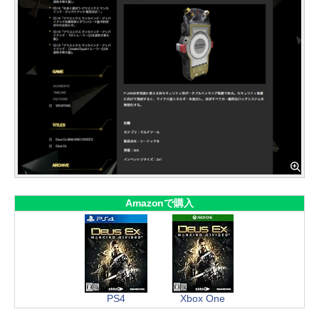
Amazonで購入
PS4
Xbox One