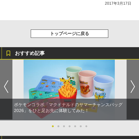
2017年3月17日
トップページに戻る
おすすめ記事
ポケモンコラボ「マクドナルドのサマーチャンスバッグ
2026」をひと足お先に体験してみた！
●
●
●
●
●
●
●