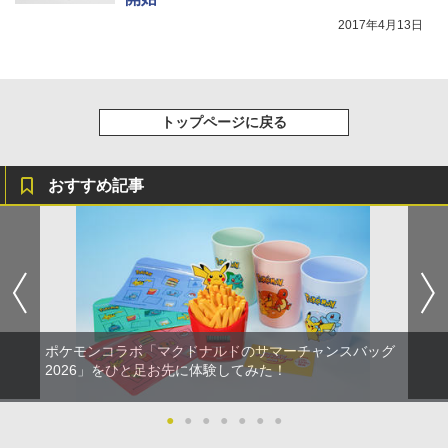
2017年4月13日
トップページに戻る
おすすめ記事
ポケモンコラボ「マクドナルドのサマーチャンスバッグ
2026」をひと足お先に体験してみた！
●
●
●
●
●
●
●