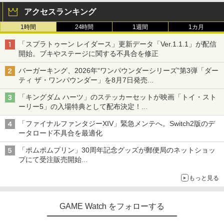
アクセスランキング
1時間
24時間
1週間
1カ月
「スプラトゥーン レイダース」更新データ「Ver.1.1.1」が配信
開始。ブキやステージに関する不具合を修正
バーガーキング、2026年“ワンパウンダーシリーズ”第3弾「ダー
ティ ザ・ワンパウンダー」を8月7日発売
「特製ガーリックマヨソース」を使用した超大型チーズバーガー
「キングダム ハーツ」のステッカーセットが映画「トイ・スト
ーリー5」の入場特典として配布決定！
本日8月7日より先着・数量限定で配布
「ファイナルファンタジーXIV」緊急メンテへ。Switch2版のデ
ータロード不具合を最適化
「ポムポムプリン」30周年記念グッズが郵便局のネットショッ
プにて受注販売開始
「おもちもちもちクッション」など今年だけの限定商品が登場
もっと見る
GAME Watch をフォローする