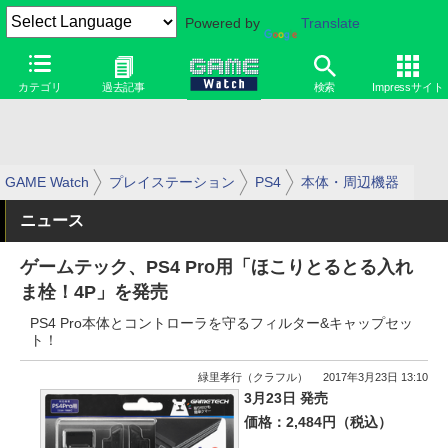
Powered by
Translate
カテゴリ
過去記事
検索
Impressサイト
GAME Watch
プレイステーション
PS4
本体・周辺機器
ニュース
ゲームテック、PS4 Pro用「ほこりとるとる入れ
ま栓！4P」を発売
PS4 Pro本体とコントローラを守るフィルター&キャップセッ
ト！
緑里孝行（クラフル）
2017年3月23日 13:10
3月23日 発売
価格：2,484円（税込）