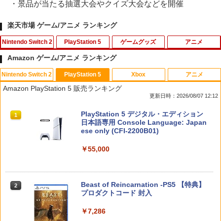
・景品が当たる抽選大会やクイズ大会などを開催
楽天市場 ゲーム/アニメ ランキング
Nintendo Switch 2
PlayStation 5
ゲームグッズ
アニメ
Amazon ゲーム/アニメ ランキング
Nintendo Switch 2
PlayStation 5
Xbox
アニメ
【特典】白き鋼鉄のX 1+2 デュアルコレ
【中古】コンストラクション シミュレー
【即日出荷】ゲーム用アナログスティッ
【中古】【Blu−ray】監獄学園 第1巻
1
1
1
1
Amazon PlayStation 5 販売ランキング
クション Nintendo Switch 2 Edition
ター ゴールドエディションソフト:プレ
クカバー すやすや コリラックマ アロー
初回生産限定版 三方背ケース・かる
更新日時：2026/08/07 12:12
Switch2版(【初回外付特典】A4クリア
イステーション5ソフト／シミュレーシ
ン ALG-NS2CAKKZZ
た・ブックレット付 / 水島努【監督】
ファイル)
ョン・ゲーム
スプラトゥーン レイダース|オンライン
PlayStation 5 デジタル・エディション
1
1
￥972
￥540
コード版
日本語専用 Console Language: Japan
￥5,668
￥3,327
ese only (CFI-2200B01)
￥5,832
￥55,000
[Switch] ポケットモンスター スカーレ
カワダ(Kawada) 玩具 コロコロストーン
2
2
METAL GEAR SOLID : MASTER COLL
【中古】PS5ロマンシング サガ2 リベ
ット・バイオレット ゼロの秘宝 （ダウ
KG-025
2
2
ECTION Vol.2 【Switch2】 RL204-J1
ンジオブザセブン
ンロード版）※3,200ポイントまでご利
用可
￥1,694
スプラトゥーン レイダース -Switch2
Beast of Reincarnation -PS5 【特典】
2
2
￥5,676
￥3,840
プロダクトコード 封入
￥3,500
￥6,455
￥7,286