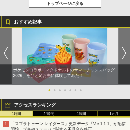
トップページに戻る
おすすめ記事
ポケモンコラボ「マクドナルドのサマーチャンスバッグ
2026」をひと足お先に体験してみた！
●
●
●
●
●
●
●
アクセスランキング
1時間
24時間
1週間
1カ月
「スプラトゥーン レイダース」更新データ「Ver.1.1.1」が配信
開始。ブキやステージに関する不具合を修正