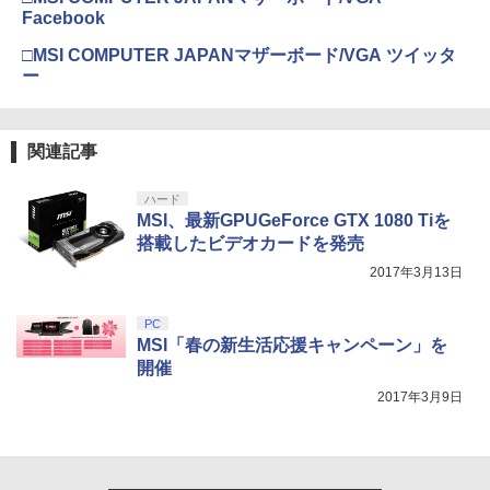
窩座再来 通常版 [DVD]
Facebook
【純正品】Xbox 充電式バッテリー + US
4
￥3,523
□MSI COMPUTER JAPANマザーボード/VGA ツイッタ
B-C ケーブル
ー
￥2,618
劇場版「鬼滅の刃」無限城編 第一章 猗
関連記事
4
窩座再来 完全生産限定版 [Blu-ray]
【純正品】Xbox ワイヤレス コントロー
5
ハード
￥8,698
ラー (カーボンブラック)
MSI、最新GPUGeForce GTX 1080 Tiを
搭載したビデオカードを発売
￥8,020
2017年3月13日
【Amazon.co.jp限定】劇場版モノノ怪
5
第三章 蛇神 (オリジナル特典:オリジナル
PC
巾着＋メーカー特典:【坤と離】二振りの
MSI「春の新生活応援キャンペーン」を
剣、十翼より来たる！スタジオ描き下ろ
開催
しイラストボード付) [DVD]
2017年3月9日
￥8,800