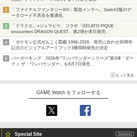
「ファイナルファンタジーXIV」緊急メンテへ。Switch2版のデ
ータロード不具合を最適化
「ドラクエ」×ジェラピケ、コラボ「GELATO PIQUE
encounters DRAGON QUEST」第2弾が本日発売
アイスカップに入ったスライムやわたぼう、ベビーサタンなどが
「ポケモン公式ぜんこく図鑑 1996-2026」発売に合わせ30周年
オリジナルアートで登場
記念のビジュアルアートブック3冊同時発売が決定
バーガーキング、2026年“ワンパウンダーシリーズ”第3弾「ダー
ティ ザ・ワンパウンダー」を8月7日発売
「特製ガーリックマヨソース」を使用した超大型チーズバーガー
もっと見る
GAME Watch をフォローする
Special Site