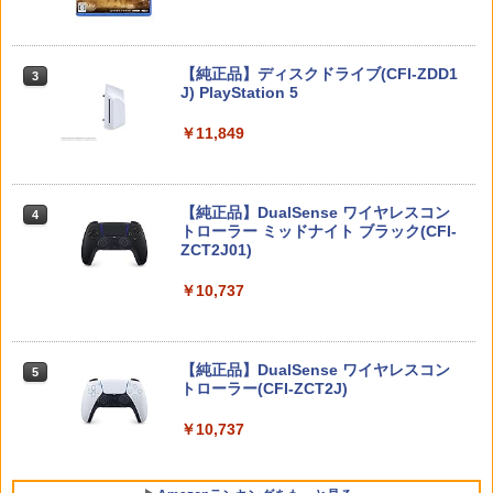
FINAL FANTASY XV Original Soundtra
3
あつまれ どうぶつの森 Nintendo Swit
Marvel's Spider-Man 2
ck(映像付サントラ／Blu-ray Disc初回生
【中古】スーパーマリオメーカー 2 -Swi
3
3
3
ch 2 Edition
産限定特装盤)
tch
￥4,011
Nintendo Switch 2(日本語・国内専用)
【純正品】ディスクドライブ(CFI-ZDD1
3
3
￥6,199
￥7,986
￥3,596
J) PlayStation 5
￥55,871
￥11,849
劇場版「鬼滅の刃」無限城編 第一章 猗
4
あつまれ どうぶつの森 Nintendo Swit
【楽天ブックス限定特典+特典】Castlev
LITHON ライソン 脳を鍛える大人の娯楽
窩座再来(完全生産限定版)【Blu-ray】 [
4
4
4
ch 2 Edition 【Switch2】 NXS-P-ACB
ania: Belmont's Curse Midnight Editi
ゲーム 4 in 1 KTFC-008B 麻雀 将棋 育
吾峠呼世晴 ]
AD
on PS5版(両面アクリルキーホルダー+
【純正品】DualSense ワイヤレスコン
成 脳トレ テレビ ゲーム機 高齢者 家庭用
ニンテンドープリペイド番号 9000円|オ
4
4
【早期購入封入特典】DLCチラシ（アル
トローラー ミッドナイト ブラック(CFI-
ポータブル 接続 簡単 玩具 おもちゃ 室内
ンラインコード版
￥8,690
カードスタイルコスチューム）)
ZCT2J01)
遊び 暇つぶし 初心者 リハビリ 指先 娯楽
￥6,300
懐かしい レトロ ステイホーム おすすめ
￥9,000
￥4,950
￥10,737
￥4,980
【楽天ブックス限定先着特典+先着特
5
【特典】冒険家エリオットの千年物語 S
典】新劇場版銀魂 -吉原大炎上ー (完全生
5
witch2版(【早期購入封入特典】エリオ
産限定版)【Blu-ray】(アニメ描きおろし
ニンテンドープリペイド番号 5000円|オ
5
ット旅立ちパック)
Mortal Shell II
【純正品】DualSense ワイヤレスコン
イラスト使用トートバッグ(神威・阿伏
ンラインコード版
5
5
トローラー(CFI-ZCT2J)
脳を鍛える大人の娯楽ゲーム4in1（麻雀
兎)+描きおろしミニキャラステッカー) [
5
将棋 競走馬育成 RPG）ソフト不要 テレ
杉田智和 ]
￥6,358
￥5,507
￥5,000
ビに挿すだけですぐに遊べる TV HDMI U
￥10,737
SB コントローラー
￥9,900
￥5,478