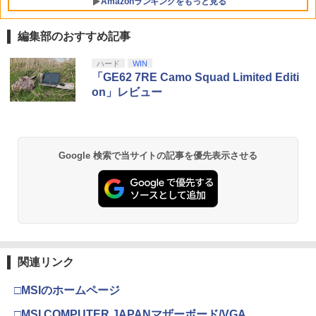
Amazonランキングをもっと見る
編集部のおすすめ記事
【純正品】Xbox ワイヤレス コントロー
【Amazon.co.jp限定】劇場版モノノ怪
ハード
WIN
1
1
ラー + USB-C® ケーブル
第三章 蛇神 (Amazon.co.jp限定オリジ
「GE62 7RE Camo Squad Limited Editi
ナル三方背収納ケース付きコレクション)
on」レビュー
(オリジナル特典:オリジナル巾着＋メー
￥8,300
カー特典:【坤と離】二振りの剣、十翼よ
り来たる！スタジオ描き下ろしイラスト
ボード付) [Blu-ray]
Xbox プリペイドカード 5,000円 デジタ
2
Google 検索で当サイトの記事を優先表示させる
￥10,780
ルコード 【旧 Xbox ギフトカード】 [オ
ンラインコード]
￥5,000
劇場版「鬼滅の刃」無限城編 第一章 猗
2
窩座再来 通常版 [Blu-ray]
￥3,964
【純正品】Xbox ワイヤレス コントロー
3
関連リンク
ラー (ロボット ホワイト)
□MSIのホームページ
￥7,681
劇場版「鬼滅の刃」無限城編 第一章 猗
□MSI COMPUTER JAPANマザーボード/VGA
3