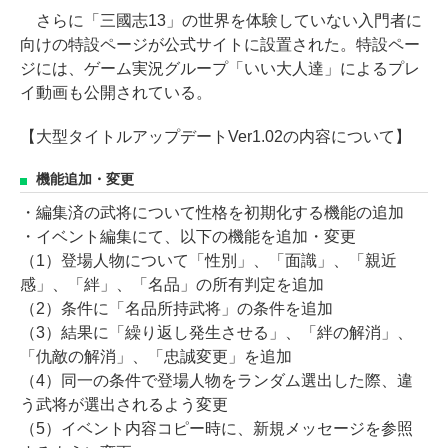
さらに「三國志13」の世界を体験していない入門者に
向けの特設ページが公式サイトに設置された。特設ペー
ジには、ゲーム実況グループ「いい大人達」によるプレ
イ動画も公開されている。
【大型タイトルアップデートVer1.02の内容について】
機能追加・変更
・編集済の武将について性格を初期化する機能の追加
・イベント編集にて、以下の機能を追加・変更
（1）登場人物について「性別」、「面識」、「親近
感」、「絆」、「名品」の所有判定を追加
（2）条件に「名品所持武将」の条件を追加
（3）結果に「繰り返し発生させる」、「絆の解消」、
「仇敵の解消」、「忠誠変更」を追加
（4）同一の条件で登場人物をランダム選出した際、違
う武将が選出されるよう変更
（5）イベント内容コピー時に、新規メッセージを参照