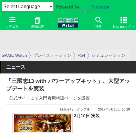
Powered by
Translate
カテゴリ
過去記事
検索
Impressサイト
GAME Watch
プレイステーション
PS4
シミュレーション
ニュース
「三國志13 with パワーアップキット」、大型アッ
プデートを実装
公式サイトにて入門者用特設ページを設置
緑里孝行（クラフル）
2017年3月13日 10:29
3月10日 実装