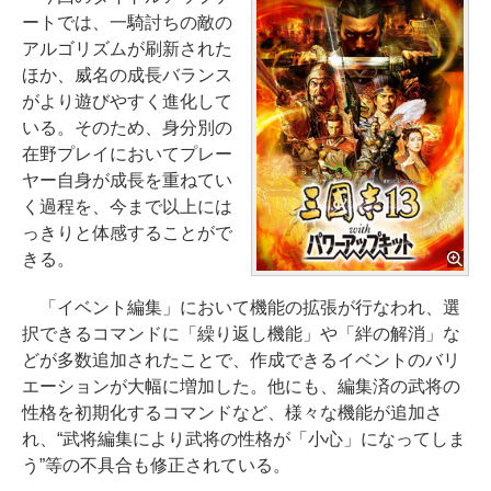
ートでは、一騎討ちの敵の
アルゴリズムが刷新された
ほか、威名の成長バランス
がより遊びやすく進化して
いる。そのため、身分別の
在野プレイにおいてプレー
ヤー自身が成長を重ねてい
く過程を、今まで以上には
っきりと体感することがで
きる。
「イベント編集」において機能の拡張が行なわれ、選
択できるコマンドに「繰り返し機能」や「絆の解消」な
どが多数追加されたことで、作成できるイベントのバリ
エーションが大幅に増加した。他にも、編集済の武将の
性格を初期化するコマンドなど、様々な機能が追加さ
れ、“武将編集により武将の性格が「小心」になってしま
う”等の不具合も修正されている。