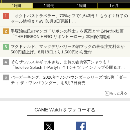
1時間
24時間
1週間
1カ月
「オクトパストラベラー」70%オフで1,643円！ もうすぐ終了の
セール情報まとめ【8月8日更新】
ニンテンドーeショップでは「大神 絶景版」が67%オフで990円
手塚治虫氏のマンガ「リボンの騎士」を原案とするNetflix映画
「THE RIBBON HERO リボンヒーロー」本日配信開始
マクドナルド、マックデリバリーの朝マックの最低注文料金が
500円値上げ。8月18日より1,500円から受付
そらザウルスやギャルきち、団長の吉野家Tシャツも！
「hololive Splash T-Party!」全Tシャツラインナップ公開＆オン
ライン販売開始
バーガーキング、2026年“ワンパウンダーシリーズ”第3弾「ダー
ティ ザ・ワンパウンダー」を8月7日発売
「特製ガーリックマヨソース」を使用した超大型チーズバーガー
もっと見る
GAME Watch をフォローする