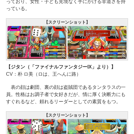
っており、女性・子ども見境なく手にかける非道さを持
っている。
【スクリーンショット】
【ジタン（「ファイナルファンタジーIX」より）】
CV：朴 ロ美（ロは、王へんに路）
表の顔は劇団、裏の顔は盗賊団であるタンタラスの一
員。性格はお調子者で女好きだが、情に厚く決断力にも
すぐれるなど、頼れるリーダーとしての素質をもつ。
【スクリーンショット】