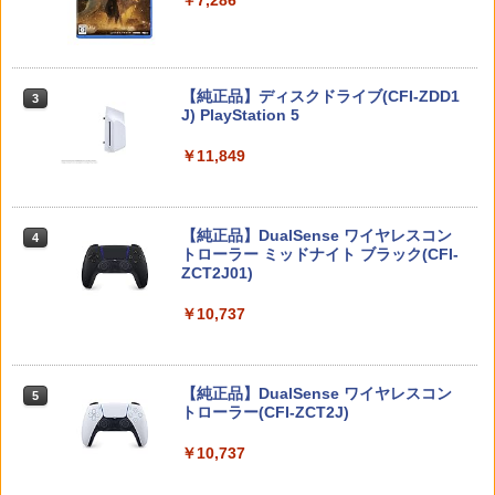
ミュージカル『刀剣乱舞』 ～静かなる夜
3
アストロボット
3
【中古】メタルギア ライジング リベン
3
半の寝ざめ～【Blu-ray】 [ ミュージカル
【特典】ほの暮しの庭 switch2版(【初
3
ジェンス(通常版)
『刀剣乱舞』 ]
回外付特典】切り取れるクリアカード)
￥4,968
￥390
Nintendo Switch 2(日本語・国内専用)
【純正品】ディスクドライブ(CFI-ZDD1
3
￥7,821
3
￥8,118
J) PlayStation 5
￥55,871
￥11,849
World of Words Worth DVD Perfect C
【楽天ブックス限定特典】がんばれゴエ
4
4
指サック 6個入り【創業70年の老舗工場
4
任天堂 【Switch2】マリオカート ワール
ollection 即納 dvd BOX コンプリート 2
モン大集合！ PS5版(両面アクリルキー
4
と共同開発】驚きの反応力 日本製 音ゲ
ド [BEE-P-AAAAA NSW2 マリオカ-ト
ディスク セット Words Worth 北米版
ホルダー)
ー 指サック ゲーム用 First Hit スマホゲ
ワ-ルド]
ワーズワース 正規品 完全収録 美少女ア
【純正品】DualSense ワイヤレスコン
ニンテンドープリペイド番号 9000円|オ
4
ーム [ 荒野行動 FPS PUBG ]
4
ニメ ワーズ ワース 最新盤 アニメ 日本語
トローラー ミッドナイト ブラック(CFI-
ンラインコード版
￥5,478
英語
ZCT2J01)
￥8,970
￥1,080
￥9,000
￥7,920
￥10,737
スクウェア・エニックス 【PS5】ロマン
5
カードケース 24枚収納 for Nintendo S
シング サガ2 リベンジオブザセブン [EL
5
【中古美品】 PlayStation 5 ソフト ドラ
5
witch 2 Pixel - 緑 -
JM-30488 PS5 ロマンシングサガ2]
ニンテンドープリペイド番号 5000円|オ
ゴンボール Sparking! ZERO -PS5 [CER
5
【中古】【Blu−ray】カードキャプター
【純正品】DualSense ワイヤレスコン
ンラインコード版
5
5
O区分_A / 全年齢対象商品] 026-260803-
さくら Blu−ray BOX3 / 浅香守生【監
トローラー(CFI-ZCT2J)
￥1,580
￥5,780
ky-03-fuz 万代Net店
督】
￥5,000
￥10,737
￥2,480
￥8,135