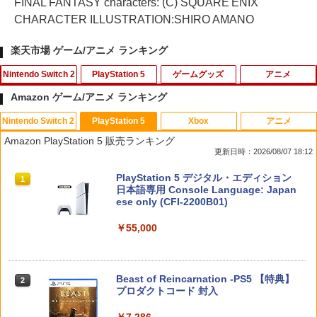
FINAL FANTASY characters: (C) SQUARE ENIX
CHARACTER ILLUSTRATION:SHIRO AMANO
楽天市場 ゲーム/アニメ ランキング
Nintendo Switch 2
PlayStation 5
ゲームグッズ
アニメ
Amazon ゲーム/アニメ ランキング
Nintendo Switch 2
PlayStation 5
Xbox
アニメ
【SALE・大幅値下げ・新品・未開封
【KONAMI】コナミ『SILENT HILL f
【中古】本気(マジ)で学ぶLECで合格(う
【中古】【未使用品】モアナと伝説の海
1
1
1
1
Amazon PlayStation 5 販売ランキング
品】ホグワーツ・レガシー Switch 2
サイレントヒルf』ELJM-30731 PS5 ゲ
か)る DS宅地建物取引主任者
MovieNEX [DVDのみ]
更新日時：2026/08/07 18:12
【ポスト投函】※セール品のため、返品
ームソフト 1週間保証【中古】
及び製品保証の対象外となります。
￥350
￥2,780
スプラトゥーン レイダース|オンライン
PlayStation 5 デジタル・エディション
1
1
￥4,315
コード版
日本語専用 Console Language: Japan
￥7,000
ese only (CFI-2200B01)
￥5,832
【中古】DEADRISING 2 OFF THE REC
2
￥55,000
【中古】【未使用品】モアナと伝説の海
【中古】PS5ドラゴンクエストX 目覚
2
2
ORD(デッドライジング2 オフ・ザ・レコ
2 [DVDのみ]
ELDEN RING Tarnished Edition 【Swit
めし五つの種族 オフライン デラック
2
ード)【CEROレーティング「Z」】 - PS
ch2】 POT-P-AAF6C
ス版 ［DLコード付属なし］
3
￥3,480
スプラトゥーン レイダース -Switch2
Beast of Reincarnation -PS5 【特典】
2
2
￥7,757
￥4,744
￥351
プロダクトコード 封入
￥6,445
￥7,286