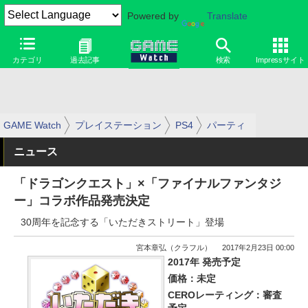
Powered by
Translate
カテゴリ
過去記事
検索
Impressサイト
GAME Watch
プレイステーション
PS4
パーティ
ニュース
「ドラゴンクエスト」×「ファイナルファンタジ
ー」コラボ作品発売決定
30周年を記念する「いただきストリート」登場
宮本章弘（クラフル）
2017年2月23日 00:00
2017年 発売予定
価格：未定
CEROレーティング：審査