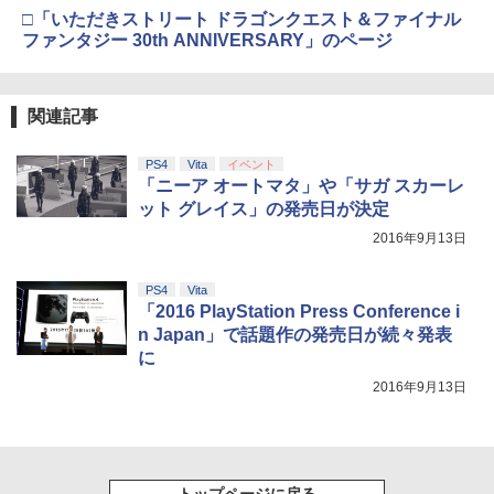
劇場版「鬼滅の刃」無限城編 第一章 猗
□「いただきストリート ドラゴンクエスト＆ファイナル
3
窩座再来 通常版 [DVD]
ファンタジー 30th ANNIVERSARY」のページ
【純正品】Xbox ワイヤレス コントロー
4
￥3,523
ラー (カーボンブラック)
関連記事
￥8,020
PS4
Vita
イベント
劇場版「鬼滅の刃」無限城編 第一章 猗
4
「ニーア オートマタ」や「サガ スカーレ
窩座再来 完全生産限定版 [Blu-ray]
【純正品】Xbox Elite ワイヤレス コン
5
ット グレイス」の発売日が決定
トローラー Series 2 Core Edition (ホワ
￥8,698
イト)
2016年9月13日
￥18,500
PS4
Vita
「2016 PlayStation Press Conference i
【Amazon.co.jp限定】劇場版モノノ怪
5
n Japan」で話題作の発売日が続々発表
第三章 蛇神 (オリジナル特典:オリジナル
に
巾着＋メーカー特典:【坤と離】二振りの
剣、十翼より来たる！スタジオ描き下ろ
2016年9月13日
しイラストボード付) [DVD]
￥8,800