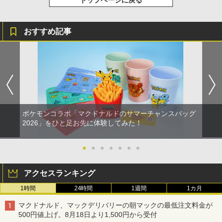
トップページに戻る
おすすめ記事
ポケモンコラボ「マクドナルドのサマーチャンスバッグ
2026」をひと足お先に体験してみた！
●
●
●
●
●
●
●
アクセスランキング
1時間
24時間
1週間
1カ月
マクドナルド、マックデリバリーの朝マックの最低注文料金が
500円値上げ。8月18日より1,500円から受付