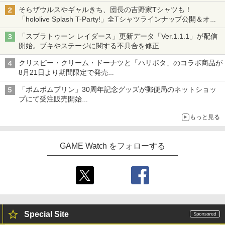
そらザウルスやギャルきち、団長の吉野家Tシャツも！
「hololive Splash T-Party!」全Tシャツラインナップ公開＆オン
ライン販売開始
「スプラトゥーン レイダース」更新データ「Ver.1.1.1」が配信
開始。ブキやステージに関する不具合を修正
クリスピー・クリーム・ドーナツと「ハリポタ」のコラボ商品が
8月21日より期間限定で発売
組分け帽子ドーナツなど見た目も楽しい商品が登場
「ポムポムプリン」30周年記念グッズが郵便局のネットショッ
プにて受注販売開始
「おもちもちもちクッション」など今年だけの限定商品が登場
もっと見る
GAME Watch をフォローする
Special Site