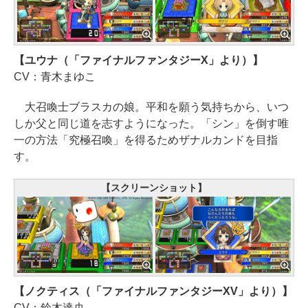
【ユウナ（「ファイナルファンタジーX」より）】
CV：青木まゆこ
大召喚士ブラスカの娘。平和を願う気持ちから、いつ
しか父と同じ道を志すようになった。「シン」を倒す唯
一の方法「究極召喚」を得るためザナルカンドを目指
す。
【スクリーンショット】
【ノクティス（「ファイナルファンタジーXV」より）】
CV：鈴木達央