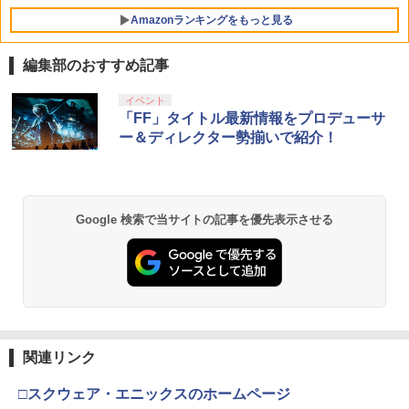
Amazonランキングをもっと見る
編集部のおすすめ記事
【純正品】Xbox ワイヤレス コントロー
【Amazon.co.jp限定】劇場版モノノ怪
イベント
1
1
ラー + USB-C® ケーブル
第三章 蛇神 (Amazon.co.jp限定オリジ
「FF」タイトル最新情報をプロデューサ
ナル三方背収納ケース付きコレクション)
ー＆ディレクター勢揃いで紹介！
(オリジナル特典:オリジナル巾着＋メー
￥8,300
カー特典:【坤と離】二振りの剣、十翼よ
り来たる！スタジオ描き下ろしイラスト
ボード付) [Blu-ray]
【純正品】Xbox ワイヤレス コントロー
2
Google 検索で当サイトの記事を優先表示させる
￥10,780
ラー (ロボット ホワイト)
￥7,681
劇場版「鬼滅の刃」無限城編 第一章 猗
2
窩座再来 通常版 [Blu-ray]
【純正品】Xbox 充電式バッテリー + US
3
￥3,964
B-C ケーブル
関連リンク
￥2,618
□スクウェア・エニックスのホームページ