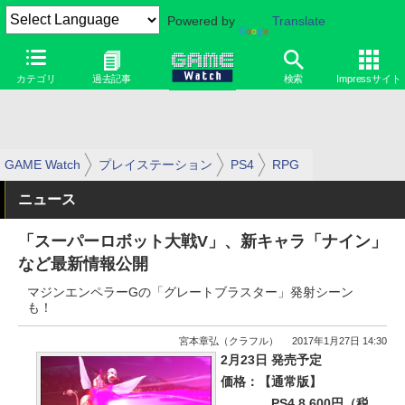
Powered by
Translate
カテゴリ
過去記事
検索
Impressサイト
GAME Watch
プレイステーション
PS4
RPG
ニュース
「スーパーロボット大戦V」、新キャラ「ナイン」
など最新情報公開
マジンエンペラーGの「グレートブラスター」発射シーン
も！
宮本章弘（クラフル）
2017年1月27日 14:30
2月23日 発売予定
価格：【通常版】
PS4 8,600円（税