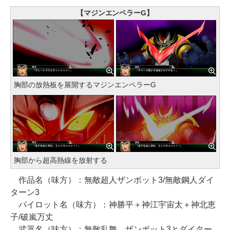
【マジンエンペラーG】
胸部の放熱板を展開するマジンエンペラーG
胸部から超高熱線を放射する
作品名（味方）：無敵超人ザンボット3/無敵鋼人ダイ
ターン3
パイロット名（味方）：神勝平＋神江宇宙太＋神北恵
子/破嵐万丈
武器名（味方）：無敵乱舞→ザンボット3とダイター