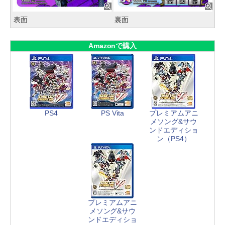
表面
裏面
Amazonで購入
PS4
PS Vita
プレミアムアニ
メソング&サウ
ンドエディショ
ン（PS4）
プレミアムアニ
メソング&サウ
ンドエディショ