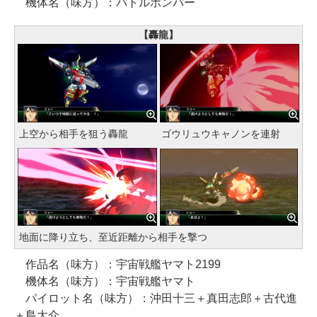
機体名（味方）：バトルボンバー
【轟龍】
上空から相手を狙う轟龍
ゴウリュウキャノンを連射
地面に降り立ち、至近距離から相手を撃つ
作品名（味方）：宇宙戦艦ヤマト2199
機体名（味方）：宇宙戦艦ヤマト
パイロット名（味方）：沖田十三＋真田志郎＋古代進
＋島大介