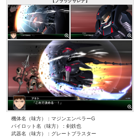
【ブラックサレナ】
機体名（味方）：マジンエンペラーG
パイロット名（味方）：剣鉄也
武器名（味方）：グレートブラスター