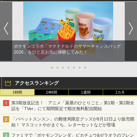
ポケモンコラボ「マクドナルドのサマーチャンスバッグ
2026」をひと足お先に体験してみた！
●
●
●
●
●
●
●
アクセスランキング
1時間
24時間
1週間
1カ月
第3期放送記念！ アニメ「薬屋のひとりごと」第1期・第2期全
話を「TVer」にて期間限定で順次無料配信開始
「パペットスンスン」の郵便局限定グッズが8月12日より販売開
始！ マスコットやがまぐち、レターセットなどが登場
ファミマで「ポケモンフレンダ」ピカチュウ&ゼラオラのフレン