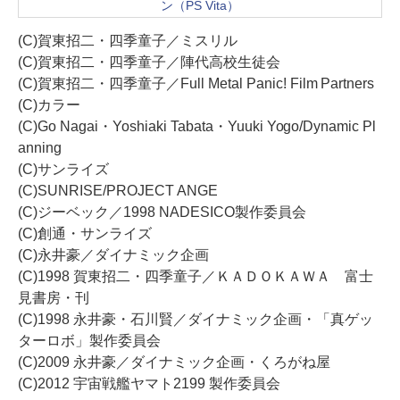
ン（PS Vita）
(C)賀東招二・四季童子／ミスリル
(C)賀東招二・四季童子／陣代高校生徒会
(C)賀東招二・四季童子／Full Metal Panic! Film Partners
(C)カラー
(C)Go Nagai・Yoshiaki Tabata・Yuuki Yogo/Dynamic Pl
anning
(C)サンライズ
(C)SUNRISE/PROJECT ANGE
(C)ジーベック／1998 NADESICO製作委員会
(C)創通・サンライズ
(C)永井豪／ダイナミック企画
(C)1998 賀東招二・四季童子／ＫＡＤＯＫＡＷＡ 富士
見書房・刊
(C)1998 永井豪・石川賢／ダイナミック企画・「真ゲッ
ターロボ」製作委員会
(C)2009 永井豪／ダイナミック企画・くろがね屋
(C)2012 宇宙戦艦ヤマト2199 製作委員会