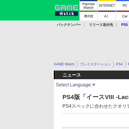
バックナンバー
リリース送付先
PS5
モバイル
eスポーツ
クラウド
PS
GAME Watch
プレイステーション
PS4
ニュース
Select Language
▼
PS4版「イースVIII -La
PS4スペックに合わせたクオ