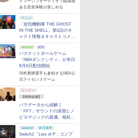
イマーシブオーディオで臨場感
寄せ】
・プリズ
 スイッチツー
Edition
the 1st 」 通常版
2][ラッピング不可] R-
封入特典】プロダクト
CFI-ZCT1J08 [スターリング
【メール便】
購入封入特典】プロダ
ンロード版）※3,
イダース(
【PS5】
登場
ある音楽体験が楽しめる
￥4,250
h2] まる
D
カバー ポーチ
[ELJM-30729 PS5 ソラ
LOGI
コード)
シルバー]【東池袋1丁目】保
クトコード)
トまでご利用可
トバッグ（
フト・オー
￥6,198
￥7,480
￥6,440
￥7,632
￥9,980
￥6,980
￥7,641
￥4,400
￥7,480
￥8,320
for
定版(【早
ス 新型 ジョ
ノキセキ ザ ファースト
証期間1週間
ャーム付き
ードインボ
アニメ
ich 2(ニ
典】1）マ
 ケーブルなど
ツウジョウ]
配送日：20
「攻殻機動隊 THE GHOST
ッチ2)
バークロ
ト プレゼント
日、プレイ
天堂ライセ
ナル
 黒 ピンク 黄色
IN THE SHELL」第5話のキ
2026年11
(NSX-
キン」)
料
[ELJM-31
ャスト情報＆キャストコメン
6)
ンド セフト 
ト、エンドカードを公開！
7
8
9
10
Android
iOS
バスケットボールゲーム
「NBAダンクシティ」が本日
8月6日配信開始
7
7
7
7
8
8
8
8
9
9
9
9
10
10
10
10
河村勇輝選手も参戦するNBA公
式ライセンスゲーム
ス限定先
モノノ怪+怪～
【楽天ブックス限定先
劇場版「鬼滅の刃」無
【楽天ブッ
エンタメ
特典】
ayakashi～化猫 Blu-
着特典+早期予約特典】
限城編 第一章 猗窩座
送パック】
【特別企画】
年血戦篇 4
ray BOX【Blu-ray】 [
ラブライブ！スーパー
再来(完全生産限定版)
クス限定グ
版)
櫻井孝宏 ]
スター!! Liella! 7th
【Blu-ray】 [ 吾峠呼世
ブックス限
パラデータから紐解く
￥22,000
￥24,750
￥8,690
￥11,880
(トートバ
LoveLive! ～Fly!
晴 ]
+他】劇場
「FF7」サウンドの深淵とノ
プリペイ
ション ス
ox ワイ
に
ニンテンドープリペイ
【PS5】進撃の巨人３
【純正品】Xbox 充電
【Amazon.co.jp限
ニンテンドープリペイ
PlayStation 5 デジタ
【純正品】Xbox ワイ
【Amazon.co.jp限
ニンテンドープリペイ
プレイステーション ス
【純正品】Xbox Elite
宮﨑駿監督作品集
マリオカー
プレイステ
【国内正規
ヤマトよ永
ルキーホル
MUSIC WORLD♪～
第三章 蛇神
ビヨマジックの真価。植松伸
円|オンラ
,000円|
トローラー
[Blu-
ド番号 500円|オンライ
【メーカー特典あり】
式バッテリー + USB-C
定】劇場版「僕の心の
ド番号 2000円|オンラ
ル・エディション 日本
ヤレス コントローラー
定】ラブライブ！スー
ド番号 3000円|オンラ
トアチケット 15,000円
ワイヤレス コントロー
[Blu-ray]
-Switch2
トアチケット 
Thrustma
REBEL3199
クターデザ
Blu-ray BOX【Blu-
ray】(2
夫氏による「ff vol.7」一挙レ
ード版
ワイト)
ンコード版
【早期購入特典】「キ
ケーブル
ヤバイやつ」 Blu-
インコード版
語専用 (CFI-2200B01)
(カーボンブラック)
パースター!! Liella!
インコード版
|オンラインコード版
ラー Series 2 Core
オンライン
トマスター 
ray]
史描き下
ray】(A4クリアファイ
ンマット+
￥47,233
￥8,564
Switch2
本日発売
ャラクターエディット
ray（Amazon.co.jp特
+ ディスクドライブ
7th LoveLive! ～Fly!
Edition (ホワイト)
ター - PC
久保帯人 ]
ポート
ル+アクリルキーホルダ
ルダー+【
￥500
￥9,680
￥2,618
￥8,800
￥2,000
￥66,849
￥8,020
￥27,500
￥3,000
￥15,000
￥18,753
￥3,000
￥14,141
￥8,760
パーツ：自由の翼パー
典：Blu-rayスリーブケ
Switch2「Lies of P：コンプ
(CFI-ZDD1J) セット
MUSIC WORLD♪～
PS5、PS5 
ー11種セット+B5ステ
振りの剣、