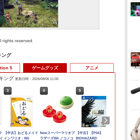
 rights reserved.
キング
tion 5
ゲームグッズ
アニメ
キング
更新日時：2026/08/06 11:00
3
3
3
4
4
4
5
5
5
6
6
6
ラ
テーブルモード専用 ポ
STRASSE RCZ01用 コ
【中古】おどるメイド
【特典】アナザーエデ
【特典】AKIBA
Newスーパーマリオブ
アークシステムワーク
【店内全品P10倍 8/4〜
【中古】【PS4】
【店内全品P10
【特典】Back t
Switch2 ケ
タッ
イ
ータブルUSBハブスタ
ントローラーホルダー
インワリオ - Wii
ン ビギンズ Nintendo
LOST PS5版(【初回
ラザーズWii ノコノコ
ス 【Switch2】デイ
要エントリー】【中
BIOHAZARD
要エントリー
Dawn ～ブ
チ2 Nintendo 