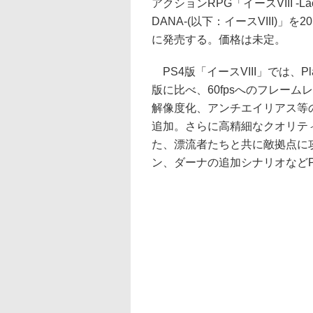
アクションRPG「イースVIII -Lacr
DANA-(以下：イースVIII)」を2
に発売する。価格は未定。
PS4版「イースVIII」では、PlaySt
版に比べ、60fpsへのフレーム
解像度化、アンチエイリアス等
追加。さらに高精細なクオリテ
た、漂流者たちと共に敵拠点に
ン、ダーナの追加シナリオなど