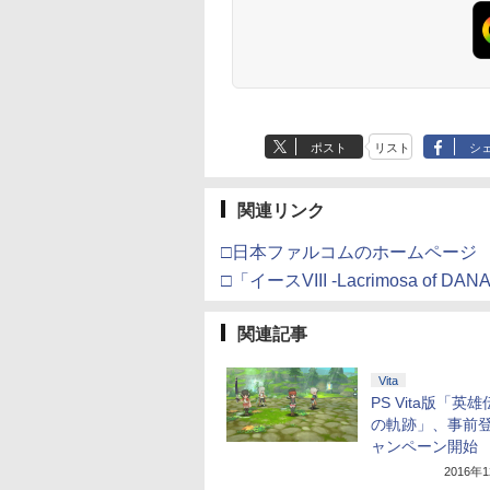
One、Xbox Series X|S
たる！スタジオ描き下
対応の高精度 H パター
ろしイラストボード) [
ン シフター
神谷浩史 ]
ポスト
リスト
シ
関連リンク
□日本ファルコムのホームページ
□「イースVIII -Lacrimosa of D
関連記事
Vita
PS Vita版「英雄
の軌跡」、事前
ャンペーン開始
2016年