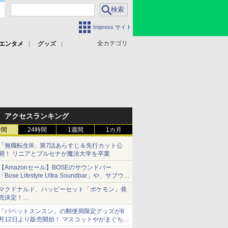
Impress サイト
全カテゴリ
エンタメ
グッズ
アクセスランキング
時間
24時間
1週間
1カ月
「無職転生III」第7話あらすじ＆先行カット公
開！ リニアとプルセナが魔法大学を卒業
【Amazonセール】BOSEのサウンドバー
「Bose Lifestyle Ultra Soundbar」や、サブウー
ファー「Bose Lifestyle Ultra Subwoofer」など
マクドナルド、ハッピーセット「ポケモン」発
お買い得！
売決定！
ポケモン30周年記念で30匹が大集合
「パペットスンスン」の郵便局限定グッズが8
月12日より販売開始！ マスコットやがまぐち、
レターセットなどが登場