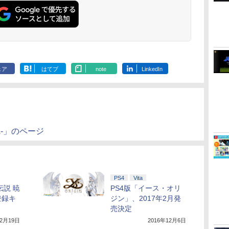
夕実 ]
夕実 ]
ェア
はてブ
note
LinkedIn
ANA-」のページ
PS4
Vita
伝説 暁
PS4版「イース・オリ
登録キ
ジン」、2017年2月発
売決定
12月19日
2016年12月6日