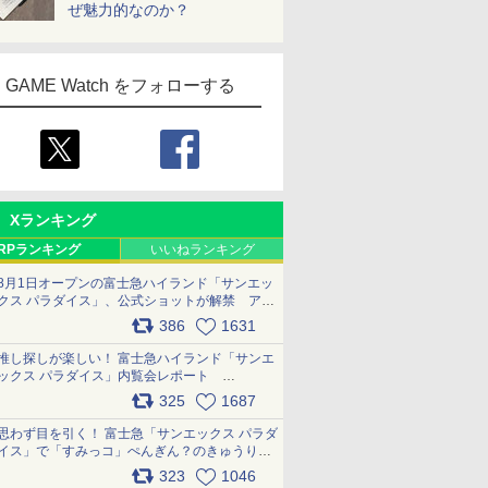
ぜ魅力的なのか？
GAME Watch をフォローする
Xランキング
RPランキング
いいねランキング
8月1日オープンの富士急ハイランド「サンエッ
クス パラダイス」、公式ショットが解禁 アト
ラクション、メニュー、グッズ写真を一覧で紹
386
1631
介 pic.x.com/bDYkq8oRFu
推し探しが楽しい！ 富士急ハイランド「サンエ
ックス パラダイス」内覧会レポート
pic.x.com/p718c0QB0k
325
1687
思わず目を引く！ 富士急「サンエックス パラダ
イス」で「すみっコ」ぺんぎん？のきゅうりド
ッグを食べてみた イラストそのままのメニュ
323
1046
ー化に挑戦。これが意外にもおいしい