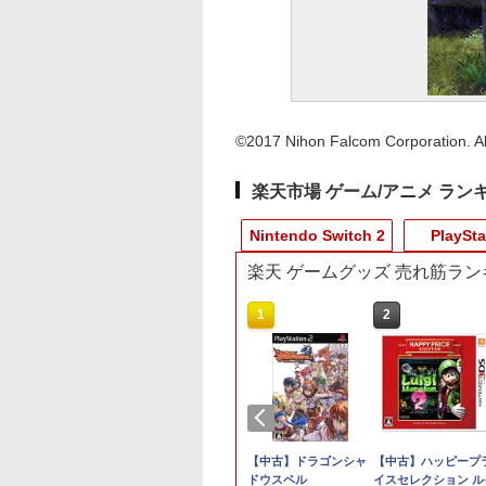
©2017 Nihon Falcom Corporation. All
楽天市場 ゲーム/アニメ ラン
Nintendo Switch 2
PlaySta
楽天 ゲームグッズ 売れ筋ラン
9
10
10
1
1
1
2
2
2
DualSense
品】Switch2 スプ
典】鬼武者 Way
[Switch 2] ぽこ あ ポケモン
【楽天ブックス限定特
テイクツー・インタラ
Switch2 冷却ファン
【中古】【18歳以上対
【中古】ドラゴンシャ
任天堂純正品
【大容量】SILENT
【中古】ハッピープ
トローラー
ゥーン レイダース
the Sword(【初回
エキスパンションパス（ダウ
典】スプラトゥーン レ
クティブ・ジャパン
Nintendo switch 2 ド
象】Saints Row (セイ
ドウスペル
Nintendo Switch 
HILL f PS5対応
イスセレクション ル