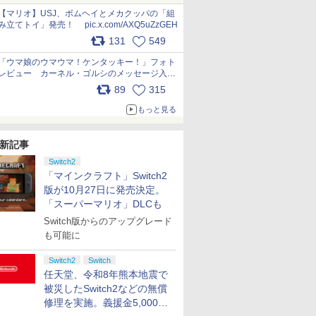
pic.x.com/Kgl04hZaeg
【マリオ】USJ、ボムヘイとメカクッパの「組
み立てトイ」発売！ pic.x.com/AXQ5uZzGEH
131
549
「ウマ娘のウマウマ！ケンタッキー！」フォト
レビュー カーネル・ゴルシのメッセージ入り
パッケージや描き下ろしトレカなどが登場
89
315
pic.x.com/PjnkR9vkXl
もっと見る
新記事
Switch2
「マインクラフト」Switch2
版が10月27日に発売決定。
「スーパーマリオ」DLCも
Switch版からのアップグレード
も可能に
Switch2
Switch
任天堂、令和8年熊本地震で
被災したSwitch2などの無償
修理を実施。義援金5,000万