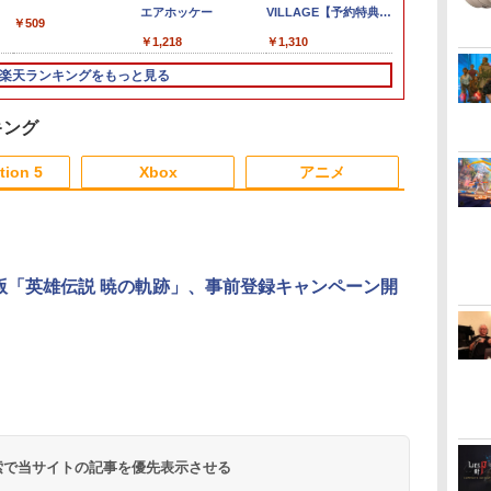
テリ
ンド 2ポート for
左側 左右兼用 ゲームパ
Switch 2 Edition(【早
封入特典】ゲーム内デ
エアホッケー
ヴ・ザ・ダイバー
古】[PS5] プラグマタ
VILLAGE【予約特典】
品】【お取り
ザ・アニマル
対応 スイッチ
￥509
スイ
ワ
Nintendo Switch 2
ッド PS4 PS5 コントロ
期購入封入特典】シリ
ジタルアイテム（特典
COMPLETE EDITION
(PRAGMATA) 通常版
武器パーツ「ラクーン
[ACC][Switc
ン～ LIMITE
ニンテンドー 
￥3,980
￥2,981
￥4,931
￥5,507
￥1,218
￥5,740
￥5,640
￥1,310
￥6,150
￥6,713
￥1,100
正
ラ
ーラースタンド ゲーム
アルコード)
スチル画像）)
[NXS-P-A8XTC NSW2
カプコン(20260417)
君」と「サバイバルリ
ごと収納バッグ 
EDITION 限
キャリングケー
ジャ
パッド 収納[コックピ
デイブ ザ ダイバ- コン
ソースパック」が手に
Nintendo Sw
期購入封入特
イコン ソフト
楽天ランキングをもっと見る
ド
ット レースゲーム]
プリ-ト エディション]
入るプロダクトコード
ンテンドースイ
イクロファイ
収納可能 ギフ
ド
(無償)
メタモン 任
ス2）オリジ
シンプル 無地
タ
ンス商品 HORI
DLC「監房ス
赤 青 送料無
キング
セ
164)(2026071
3
4
5
6
tion 5
Xbox
アニメ
3
3
3
3
4
4
4
4
5
5
5
5
6
6
6
6
ita版「英雄伝説 暁の軌跡」、事前登録キャンペーン開
無
転生したら第七王子だ
【楽天ブックス限定連
【楽天ブックス限定連
【楽天ブック
窩
ったので、気ままに魔
動購入特典】『無職転
動購入特典】『無職転
着特典+先着
定
術を極めます 第2期
生3 ～異世界行ったら
生3 ～異世界行ったら
BLEACH 千
典
1《特装限定版》 (初回
本気だす～』 Chapter
本気だす～』 Chapter
(完全生産限定
￥17,424
￥17,600
￥17,600
￥22,000
編
限定) 【Blu-ray】
1 (初回生産限定版)
2 (初回生産限定版)
【Blu-ray】
ダ
ー
無
Nintendo Switch 2(日
【純正品】ディスクド
Xbox プリペイドカー
劇場版「鬼滅の刃」無
ニンテンドープリペイ
【純正品】DualSense
【純正品】Xbox ワイ
『映画 ラブライブ！蓮
ニンテンドープリペイ
【純正品】DualSense
Xbox プリペイドカー
劇場版「鬼滅の刃」無
ニンテンドー
プレイステー
【純正品】Xb
ヤマトよ永遠
【Blu-ray】(描き下ろ
【Blu-ray】(描き下ろ
ッグ+アクリ
コ
座再
本語・国内専用)
ライブ(CFI-ZDD1J)
ド 1,000円 デジタルコ
限城編 第一章 猗窩座再
ド番号 9000円|オンラ
ワイヤレスコントロー
ヤレス コントローラー
ノ空女学院スクールア
ド番号 5000円|オンラ
ワイヤレスコントロー
ド 5,000円 デジタルコ
限城編 第一章 猗窩座
ド番号 1000
トアチケット 10
ヤレス コン
REBEL3199 7 
1]
しアクリルスタンド(描
しアクリルスタンド(描
ダー+キャラ
コ
フト
PlayStation 5
ード 【旧 Xbox ギフト
来 完全生産限定版
インコード版
ラー ミッドナイト ブ
+ USB-C® ケーブル
イドルクラブ Bloom
インコード版
ラー(CFI-ZCT2J)
ード 【旧 Xbox ギフト
再来 完全生産限定版
インコード版
オンラインコ
(ロボット ホ
ray]
き下ろしキャラクタ
き下ろしキャラクタ
イン・工藤昌
￥55,095
ン
カード】 [オンライン
[Blu-ray]
ラック(CFI-ZCT2J01)
Garden Party』Blu-
カード】 [オンライン
[DVD]
ー：シルフィエット・
ー：シルフィエット・
ろし色紙) [ 
 検索で当サイトの記事を優先表示させる
￥11,849
￥1,000
￥8,698
￥9,000
￥10,737
￥8,300
￥8,589
￥5,000
￥10,737
￥5,000
￥7,828
￥1,000
￥10,000
￥7,681
￥8,760
コード]
ray（特装限定版）
コード]
グレイラット)) [ 内山
グレイラット)) [ 内山