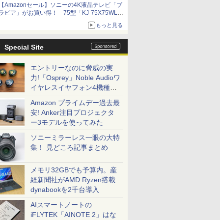
【Amazonセール】ソニーの4K液晶テレビ「ブ
ラビア」がお買い得！ 75型「KJ-75X75WL」
などラインナップ
もっと見る
Special Site
エントリーなのに脅威の実
力!「Osprey」Noble Audioワ
イヤレスイヤフォン4機種を
一気に聴く
Amazon プライムデー過去最
安! Anker注目プロジェクタ
ー3モデルを使ってみた
ソニーミラーレス一眼の大特
集！ 見どころ記事まとめ
メモリ32GBでも予算内。産
経新聞社がAMD Ryzen搭載
dynabookを2千台導入
AIスマートノートの
iFLYTEK「AINOTE 2」はな