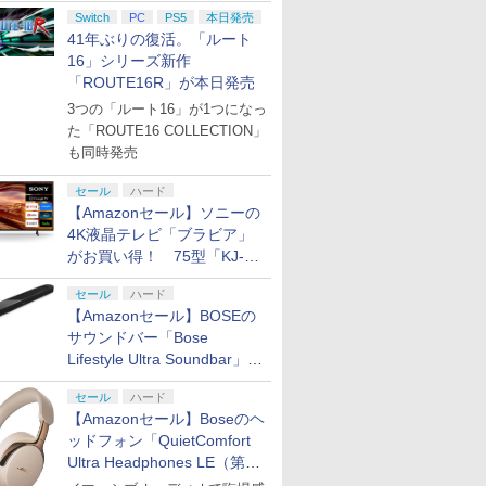
円の寄付も発表
Switch
PC
PS5
本日発売
41年ぶりの復活。「ルート
16」シリーズ新作
「ROUTE16R」が本日発売
3つの「ルート16」が1つになっ
た「ROUTE16 COLLECTION」
も同時発売
セール
ハード
【Amazonセール】ソニーの
4K液晶テレビ「ブラビア」
がお買い得！ 75型「KJ-
75X75WL」などラインナッ
セール
ハード
プ
7
7
【Amazonセール】BOSEの
7
8
8
8
9
9
9
10
10
サウンドバー「Bose
Lifestyle Ultra Soundbar」
や、サブウーファー「Bose
セール
ハード
Lifestyle Ultra Subwoofer」
【Amazonセール】Boseのヘ
などお買い得！
ッドフォン「QuietComfort
Ultra Headphones LE（第2
倍 8/4〜
o the
ース 即納 スイッ
あつまれ どうぶつの
日本ファルコム
【新品】【ETC_G】おしゃ
カービィノエアライダ
【特典】Beast of
【未使用】SONY DualSense
【新品】Switch2 スプ
【特典】鬼武者 Way
[Switch 2] ぽ
【楽天ブッ
テイクツー
】【新
レイク・
Switch Lite
森 Nintendo Switch 2
【PS5】「空の軌跡
べりフラワー[在庫品]
ー [Nintendo Switch
Reincarnation(【永久
ワイヤレスコントローラー
ラトゥーン レイダース
of the Sword(【初回
エキスパンショ
典】スプラ
クティブ・
世代）」などお買い得価格で