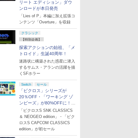
カー」DLC 同梱
ース） [Blu-ray]
Blu-ray BOX - Liella!
One、Xbox 
ッカーシートセット(2
たる！スタ
リート エディション」ダウ
(ビジュアルシート11枚
対応の高精
種1セット)) [ Liella! ]
ろしイラスト
ンロードが本日発売
セット付き)
ン シフタ
神谷浩史 ]
「Lies of P」本編に加え拡張コ
ンテンツ「Overture」を収録
クラシック
【特別企画】
探索アクションの始祖、「メ
トロイド」生誕40周年！
迷路状に構築された惑星に潜入
するサムス・アランの活躍を描
くSFホラー
Switch
セール
「ピクロス」シリーズが
20％OFF・「ワーキング ゾ
ンビーズ」が80%OFFに！
「ジュピターサマーセール
「ピクロスS SNK CLASSICS
2026」開催
＆ NEOGEO edition」・「ピク
ロスS CAPCOM CLASSICS
edition」が初セール