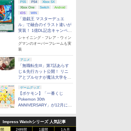
PS5
PS4
Xbox SX
Xbox One
Switch
Android
iOS
WIN
「遊戯王 マスターデュエ
ル」で融合のイラスト違いが
実装！ 1億DL記念キャンペー
ン開催
シャイニング・フレア・ウィン
グマンのオーバーフレームも実
装
アニメ
「無職転生III」第7話あらす
じ＆先行カット公開！ リニ
アとプルセナが魔法大学を卒
業
ゲームグッズ
【ポケモン】「一番くじ
Pokemon 30th
ANNIVERSARY」が12月に再
販決定！ ピカチュウたちの
ぬいぐるみが当たる
Impress Watchシリーズ 人気記事
時間
24時間
1週間
1カ月