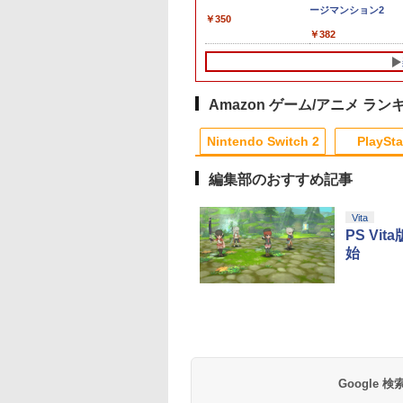
 [スターリング
ール便】
封入特典】プロダ
ンロード版）※3,200ポイン
イダース(メッシュトー
【PS5】グランド・セ
ック 対応 スイッチ2
ンツロウ)ソフト:プレ
チペン Switch
LIP1708 互換 バッ
ージマンション2
￥350
袋1丁目】保
コード)
トまでご利用可
トバッグ（アクリルチ
フト・オートVI 【コ
NS2 ドック 放熱ベース
イステーション5ソフト
Switch2 スイッチ 
ー【PSE基準検品】
980
641
￥4,400
￥7,480
￥8,320
￥2,999
￥410
￥3,450
￥1,780
￥382
ャーム付き）)
ードインボックス版、
冷却スタンド クーリン
／アクション・ゲーム
ッチ2 タッチペン 純
イヤレスコントロー
配送日：2026年11月12
グファン 圧送式 デュア
スタイラスペン
ー SONY対応 ロワ
日、プレイ開始日：
ルターボファン 自動
Nintendo ニンテン
パン アストロボット
2026年11月19日】
ON/OFF 3段階速度 静
ースイッチ ニンテン
Destiny 2
[ELJM-31040 PS5 グラ
音設計 TVモード 熱対
ースイッチ2 静電式 
Amazon ゲーム/アニメ ラン
ンド セフト オ-ト 6]
策 オーバーヒート防止
ッチ操作 ゲームアク
10
1
2
ゲーム機 周辺機器 ナノ
サリー 正規品
Nintendo Switch 2
PlaySta
テープ付属 switch2 本
4902370543421
体
編集部のおすすめ記事
10
10
10
10
1
1
1
1
2
2
2
2
Vita
PS V
始
版「鬼滅の刃」無
【楽天ブックス限定配
【中古】カーズ
劇場版 鬼滅の刃 
編 第一章 猗窩座
送パック】【楽天ブッ
MovieNEX [純正ブルー
限城編 第一章 猗
(完全生産限定版)
クス限定グッズ+楽天
レイ＋純正ケース]
座再来 (完全生産限
u-ray】 [ 吾峠呼世
ブックス限定先着特典
版／本編154分＋特
690
￥11,880
￥1,780
￥11,000
+他】劇場版モノノ怪
178分／輸出不可/本
テンドープリペイ
イステーション ス
品】Xbox Elite
駿監督作品集
マリオカート ワールド
プレイステーション ス
【国内正規品】
ヤマトよ永遠に
スプラトゥーン レイダ
PlayStation 5 デジタ
Xbox プリペイドカー
劇場版「鬼滅の刃」無
スプラトゥーン レイ
Beast of
Xbox プリペイドカ
劇場版「鬼滅の刃」
第三章 蛇神【Blu-
Blu-ray+2CD＋特典
号 3000円|オンラ
チケット 15,000円
ヤレス コントロー
-ray]
-Switch2
トアチケット 3,000円|
Thrustmaster スラス
REBEL3199 6 [Blu-
ース|オンラインコード
ル・エディション 日本
ド 10,000円 デジタルコ
限城編 第一章 猗窩座再
ース -Switch2
Reincarnation -PS5
ド 3,000円 デジタル
限城編 第一章 猗窩
ray】(2Lキャラファイ
Blu-ray)[ANZX-1850
コード版
ンラインコード版
Series 2 Core
オンラインコード版
トマスター TH8S シフ
ray]
版
語専用 Console
ード 【旧 Xbox ギフト
来 通常版 [Blu-ray]
【特典】プロダクト
ード 【旧 Xbox ギ
来 通常版 [DVD]
ンマット+スマホショ
【発売日】
,233
￥8,564
￥6,455
tion (ホワイト)
ター - PC、PS4、
Language: Japanese
カード】 [オンライン
ード 封入
カード】 [オンライ
ルダー+【坤と離】二
2026/7/29【Blu-
Google
000
,000
,753
￥3,000
￥14,141
￥8,760
￥5,832
￥55,000
￥10,000
￥3,964
￥7,286
￥3,000
￥3,523
PS5、PS5 Pro、Xbox
only (CFI-2200B01)
コード]
コード]
振りの剣、十翼より来
rayDisc】