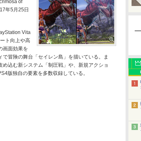
imosa of
017年5月25日
ation Vita
レート向上や高
の画面効果を
ィで冒険の舞台「セイレン島」を描いている。ま
攻め込む新システム「制圧戦」や、新規アクショ
PS4版独自の要素を多数収録している。