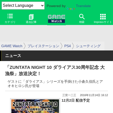
Powered by
Translate
カテゴリ
過去記事
検索
Impressサイト
GAME Watch
プレイステーション
PS4
シューティング
ニュース
「ZUNTATA NIGHT 10 ダライアス30周年記念 大
漁祭」放送決定！
ゲストに「ダライアス」シリーズを手掛けた小倉久佳氏とア
オキヒロシ氏が登場
三宮一二三
2016年11月14日 16:12
12月2日 配信予定