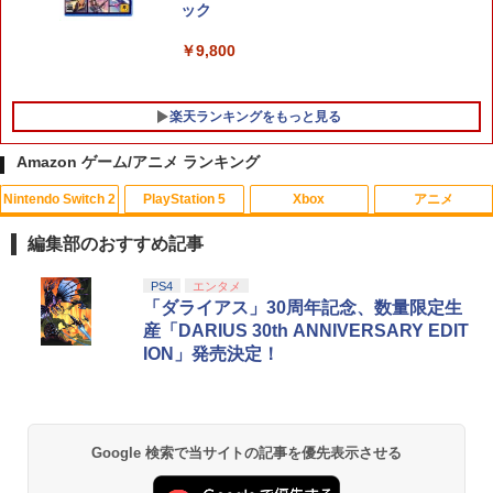
ック
￥9,800
楽天ランキングをもっと見る
Amazon ゲーム/アニメ ランキング
Nintendo Switch 2
PlayStation 5
Xbox
アニメ
【中古】 ソニーミュージックマーケティ
1
ング ひだまりスケッチ× 1 完全生産限定
編集部のおすすめ記事
版 / アニプレックス [Blu-ray]【メール便
送料無料】【最短翌日配達対応】
スプラトゥーン レイダース|オンライン
PlayStation 5 デジタル・エディション
【純正品】Xbox ワイヤレス コントロー
【Amazon.co.jp限定】劇場版モノノ怪
PS4
エンタメ
1
1
1
1
コード版
日本語専用 Console Language: Japan
ラー + USB-C® ケーブル
第三章 蛇神 (Amazon.co.jp限定オリジ
「ダライアス」30周年記念、数量限定生
￥296
ese only (CFI-2200B01)
ナル三方背収納ケース付きコレクション)
産「DARIUS 30th ANNIVERSARY EDIT
(オリジナル特典:オリジナル巾着＋メー
￥5,832
￥8,300
ION」発売決定！
カー特典:【坤と離】二振りの剣、十翼よ
￥55,000
り来たる！スタジオ描き下ろしイラスト
劇場版「鬼滅の刃」無限城編 第一章 猗
2
ボード付) [Blu-ray]
窩座再来(通常版)【Blu-ray】 [ 吾峠呼世
Xbox プリペイドカード 5,000円 デジタ
晴 ]
2
￥10,780
スプラトゥーン レイダース -Switch2
Beast of Reincarnation -PS5 【特典】
ルコード 【旧 Xbox ギフトカード】 [オ
2
2
Google 検索で当サイトの記事を優先表示させる
プロダクトコード 封入
ンラインコード]
￥3,960
￥6,455