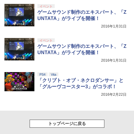
5
BLEACH 千年血戦篇 4 (完全生産限定版)
5
第三章 蛇神 (オリジナル特典:オリジナル
イベント
【Blu-ray】 [ 久保帯人 ]
巾着＋メーカー特典:【坤と離】二振りの
ゲームサウンド制作のエキスパート、「Z
剣、十翼より来たる！スタジオ描き下ろ
UNTATA」がライブを開催！
￥17,160
しイラストボード付) [DVD]
2016年1月31日
￥8,800
イベント
ゲームサウンド制作のエキスパート、「Z
UNTATA」がライブを開催！
2016年1月31日
PS4
Vita
「クリプト・オブ・ネクロダンサー」と
「グルーヴコースター3」がコラボ！
2016年2月22日
トップページに戻る