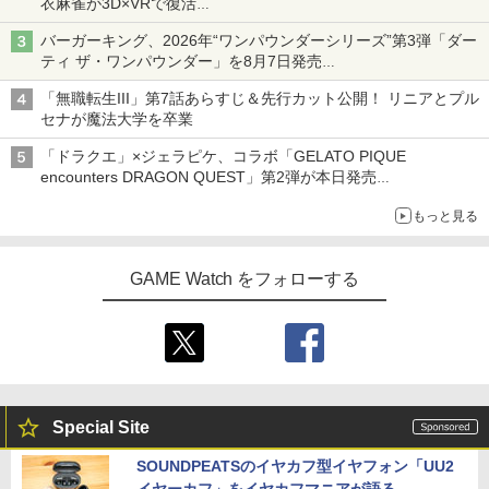
衣麻雀が3D×VRで復活
発売から2週間は20%オフになるセールが実施
バーガーキング、2026年“ワンパウンダーシリーズ”第3弾「ダー
ティ ザ・ワンパウンダー」を8月7日発売
「特製ガーリックマヨソース」を使用した超大型チーズバーガー
「無職転生III」第7話あらすじ＆先行カット公開！ リニアとプル
セナが魔法大学を卒業
「ドラクエ」×ジェラピケ、コラボ「GELATO PIQUE
encounters DRAGON QUEST」第2弾が本日発売
アイスカップに入ったスライムやわたぼう、ベビーサタンなどが
もっと見る
オリジナルアートで登場
GAME Watch をフォローする
Special Site
SOUNDPEATSのイヤカフ型イヤフォン「UU2
イヤーカフ」をイヤカフマニアが語る