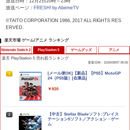
放送日時：12月2日20時～23時
放送ページ：
FRESH! by AbemeTV
©TAITO CORPORATION 1986, 2017 ALL RIGHTS RES
ERVED.
楽天市場 ゲーム/アニメ ランキング
Nintendo Switch 2
PlayStation 5
ゲームグッズ
アニメ
楽天 PlayStation 5 売れ筋ランキング
更新日時：2026/08/07 06:00
スプラトゥーン レイダース
[メール便OK]【新品】【PS5】MotoGP
1
1
24［PS5版］[在庫品]
￥6,507
￥920
【当店独自で＋P10倍★要エントリー】
【中古】Stellar Bladeソフト:プレイス
2
2
【中古】[Switch2] ぽこ あ ポケモン(20
テーション5ソフト／アクション・ゲー
260305)
ム