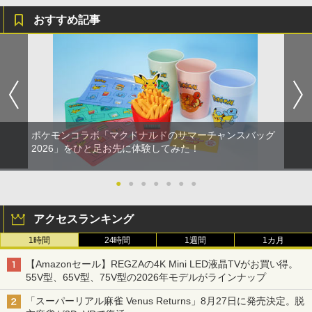
おすすめ記事
ポケモンコラボ「マクドナルドのサマーチャンスバッグ
2026」をひと足お先に体験してみた！
●
●
●
●
●
●
●
アクセスランキング
1時間
24時間
1週間
1カ月
【Amazonセール】REGZAの4K Mini LED液晶TVがお買い得。
55V型、65V型、75V型の2026年モデルがラインナップ
「スーパーリアル麻雀 Venus Returns」8月27日に発売決定。脱