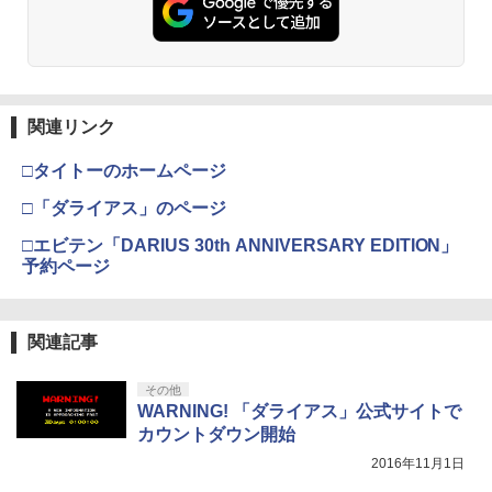
￥7,286
￥5,000
劇場版「鬼滅の刃」無限城編 第一章 猗
2
窩座再来 通常版 [Blu-ray]
【楽天ブックス限定連動購入特典+楽天
3
ブックス限定先着特典+他】ゴールデン
￥3,964
【純正品】Xbox ワイヤレス コントロー
カムイ 第十六巻(初回限定版)【Blu-ra
3
Nintendo Switch 2(日本語・国内専用)
【純正品】ディスクドライブ(CFI-ZDD1
3
ラー (ロボット ホワイト)
3
y】(キャラファインボード+キャスト複
J) PlayStation 5
関連リンク
製サイン入り複製原画セット+原作者・
￥55,871
野田サトル描き下ろし最終章OP／ED絵
￥7,681
￥11,849
コンテ+他) [ 野田サトル ]
□タイトーのホームページ
劇場版「鬼滅の刃」無限城編 第一章 猗
3
窩座再来 通常版 [DVD]
□「ダライアス」のページ
￥8,580
【純正品】Xbox 充電式バッテリー + US
4
￥3,523
□エビテン「DARIUS 30th ANNIVERSARY EDITION」
【純正品】DualSense ワイヤレスコン
B-C ケーブル
ニンテンドープリペイド番号 9000円|オ
4
4
トローラー ミッドナイト ブラック(CFI-
予約ページ
ンラインコード版
ZCT2J01)
【楽天ブックス限定配送BOX】【楽天ブ
￥2,618
4
ックス限定先着特典+先着特典】劇場版
￥9,000
￥10,737
「鬼滅の刃」無限城編 第一章 猗窩座再
劇場版「鬼滅の刃」無限城編 第一章 猗
4
関連記事
来(完全生産限定版)【Blu-ray】(かるた
窩座再来 完全生産限定版 [Blu-ray]
+イベント抽選権+描き下ろし色紙) [ 吾峠
呼世晴 ]
【純正品】Xbox ワイヤレス コントロー
ニンテンドープリペイド番号 5000円|オ
5
その他
5
￥8,698
【純正品】DualSense ワイヤレスコン
ラー (カーボンブラック)
ンラインコード版
5
WARNING! 「ダライアス」公式サイトで
￥11,000
トローラー(CFI-ZCT2J)
カウントダウン開始
￥8,020
￥5,000
￥10,737
2016年11月1日
【Amazon.co.jp限定】劇場版モノノ怪