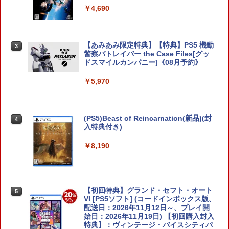
￥6,580
￥4,690
任天堂 スプラトゥーン レイダース【Swi
【あみあみ限定特典】【特典】PS5 機動
3
3
tch 2】 BEEPAADLA [BEEPAADLA]
警察パトレイバー the Case Files[グッ
ドスマイルカンパニー]《08月予約》
￥6,720
￥5,970
任天堂 【Switch2】ゼルダの伝説 ブレス
(PS5)Beast of Reincarnation(新品)(封
4
4
オブ ザ ワイルド Nintendo Switch 2 Ed
入特典付き)
ition [NXS-P-AAAAH NSW2 ゼルダノデ
ンセツ ブレス オブ ザ ワイルド]
￥8,190
￥7,710
【初回特典】グランド・セフト・オート
5
ぽこ あ ポケモン
VI [PS5ソフト] (コードインボックス版、
5
配送日：2026年11月12日～、プレイ開
始日：2026年11月19日) 【初回購入封入
￥7,880
特典】：ヴィンテージ・バイスシティパ