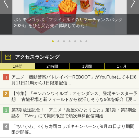
ポケモンコラボ「マクドナルドのサマーチャンスバッグ
2026」をひと足お先に体験してみた！
●
●
●
●
●
●
●
アクセスランキング
1時間
24時間
1週間
1カ月
アニメ「機動警察パトレイバーREBOOT」がYouTubeにて本日8
月11日21時から1日限定配信
8月14日にはU-NEXTで限定配信
【特集】「モンハンワイルズ：アセンダンス」登場モンスター予
想！ 古龍登場と新フィールドから復活しそうな9体を紹介【夏休
み特集2026】
第3期放送記念！ アニメ「薬屋のひとりごと」第1期・第2期全
話を「TVer」にて期間限定で順次無料配信開始
「ちいかわ」×くら寿司コラボキャンペーンが8月21日より期間
限定開催
オリジナルの湯呑みや寿司皿が景品に登場！