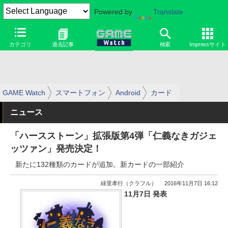
Powered by
Translate
カテゴリ
過去記事
検索
Impressサイト
GAME Watch
スマートフォン
Android
カード
ニュース
「ハースストーン」拡張版第4弾「仁義なきガジェ
ッツァン」発売決定！
新たに132種類のカードが追加。新カードの一部紹介
緑里孝行（クラフル）
2016年11月7日 16:12
11月7日 発表