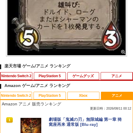
楽天市場 ゲーム/アニメ ランキング
Nintendo Switch 2
PlayStation 5
ゲームグッズ
アニメ
Amazon ゲーム/アニメ ランキング
Nintendo Switch 2
PlayStation 5
Xbox
アニメ
【中古】PS2 龍が如く2 PS2 the Be
劇場版「鬼滅の刃」無限城編 第一章 猗
1
1
Amazon アニメ 販売ランキング
st
窩座再来(通常版)【Blu-ray】 [ 吾峠呼世
更新日時：2026/08/11 00:12
晴 ]
￥220
スプラトゥーン レイダース|オンライン
PlayStation 5 デジタル・エディション
【純正品】Xbox ワイヤレス コントロー
劇場版「鬼滅の刃」無限城編 第一章 猗
1
1
1
1
￥3,960
コード版
日本語専用 Console Language: Japan
ラー + USB-C® ケーブル
窩座再来 通常版 [Blu-ray]
ese only (CFI-2200B01)