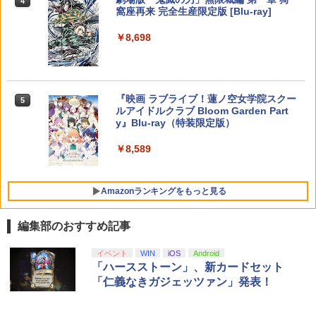
4
【楽天ブックス限定配送BOX】【楽天ブ
5
窩座再来 完全生産限定版 [Blu-ray]
【純正品】Xbox Elite ワイヤレス コン
5
ックス限定先着特典+先着特典】劇場版
【新品】【amiibo】amiibo メタナイト
トローラー Series 2 Core Edition (ホワ
ニンテンドープリペイド番号 5000円|オ
5
「鬼滅の刃」無限城編 第一章 猗窩座再
5
￥8,698
＆デビルスター（カービィのエアライダ
【純正品】DualSense ワイヤレスコン
イト)
ンラインコード版
5
来(完全生産限定版)【Blu-ray】(かるた
ーシリーズ）[在庫品]
トローラー(CFI-ZCT2J)
+イベント抽選権+描き下ろし色紙) [ 吾峠
￥18,718
呼世晴 ]
￥5,000
￥3,800
￥10,737
￥11,000
『映画 ラブライブ！蓮ノ空女学院スクー
5
ルアイドルクラブ Bloom Garden Part
y』Blu-ray（特装限定版）
￥8,589
Amazonランキングをもっと見る
編集部のおすすめ記事
イベント
WIN
iOS
Android
「ハースストーン」、新カードセット
「仁義なきガジェッツァン」発表！