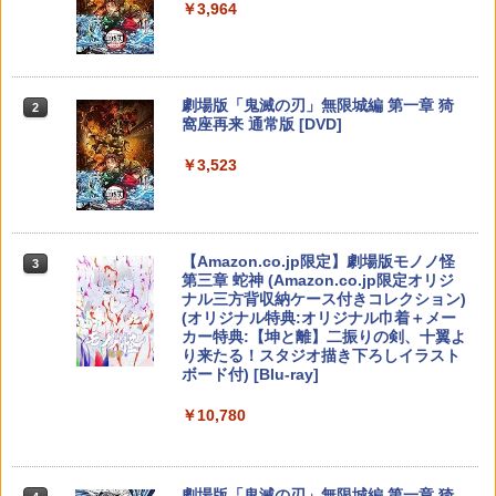
￥5,832
￥8,300
￥3,964
￥55,000
【中古】PS2 龍が如く PlayStation2
【送料無料】[Joshinオリジナル特典付]
2
2
the Best
「超かぐや姫!」Blu-ray 通常版/アニメー
ション[Blu-ray]【返品種別A】
【純正品】Xbox ワイヤレス コントロー
￥330
2
Nintendo Switch 2(日本語・国内専用)
劇場版「鬼滅の刃」無限城編 第一章 猗
Beast of Reincarnation -PS5 【特典】
ラー (ロボット ホワイト)
2
2
2
￥6,050
窩座再来 通常版 [DVD]
プロダクトコード 封入
￥55,871
￥7,681
￥3,523
￥7,286
【全品ポイント10倍！要エントリー】
3
劇場版 転生したらスライムだった件 蒼
3
【期間限定セール】ニンテンドー Ninte
海の涙編 (Blu-ray特装限定版)【Blu-ra
ndo ポパイ 【中古】
【純正品】Xbox ワイヤレス コントロー
y】 [ 岡咲美保 ]
3
ラー (カーボンブラック)
スプラトゥーン レイダース -Switch2
3
【Amazon.co.jp限定】劇場版モノノ怪
【純正品】ディスクドライブ(CFI-ZDD1
3
￥1,580
3
￥7,722
第三章 蛇神 (Amazon.co.jp限定オリジ
J) PlayStation 5
￥8,020
￥6,445
ナル三方背収納ケース付きコレクション)
(オリジナル特典:オリジナル巾着＋メー
￥11,849
カー特典:【坤と離】二振りの剣、十翼よ
【全品ポイント10倍！要エントリー】
4
【楽天ブックス限定抽選特典】迷宮のし
4
り来たる！スタジオ描き下ろしイラスト
【期間限定セール】SG-1000/SC-3000シ
【純正品】Xbox 充電式バッテリー + US
おり（特装限定版）【Blu-ray】(抽選で
4
ボード付) [Blu-ray]
リーズ SG-1000/SC-3000シリーズ オー
B-C ケーブル
豪華賞品が当たる！) [ SUZUKA ]
ルドゲームソフト SC-3000 モナコGP
【純正品】DualSense ワイヤレスコン
ニンテンドープリペイド番号 9000円|オ
4
4
￥10,780
【中古】
トローラー ミッドナイト ブラック(CFI-
ンラインコード版
￥2,618
￥10,296
ZCT2J01)
￥2,650
￥9,000
￥10,737
劇場版「鬼滅の刃」無限城編 第一章 猗