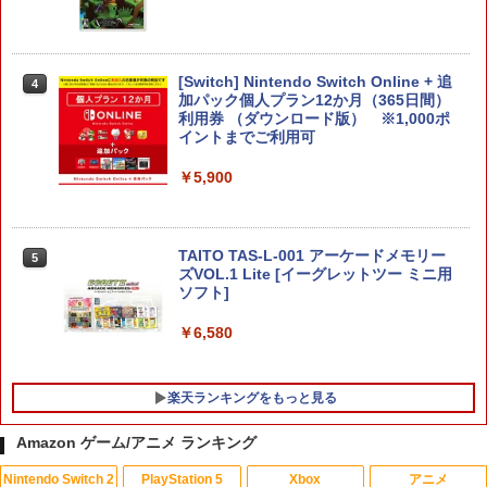
【新品】PS5 Dead by Daylight スペシ
3
ャルエディション 公式日本版【CERO:
Z】【メール便】
MAGES. 【Joshinオリジナル特典付】
4
【Switch2】STEINS;GATE RE:BOOT
（シュタインズゲート リブート） 通常
￥3,220
[Switch] Nintendo Switch Online + 追
4
版 [BEE-P-AB55A NSW2 シュタインズ
加パック個人プラン12か月（365日間）
ゲ-ト リブ-ト ツウジョウ]
利用券 （ダウンロード版） ※1,000ポ
イントまでご利用可
￥7,290
【当店独自で＋P10倍★要エントリー】
4
￥5,900
【中古】[PS5] ファンタジーライフi グル
グルの竜と時をぬすむ少女 レベルファイ
ブ(20250522)
龍の国 ルーンファクトリー Nintendo S
5
witch 2 Edition
￥3,980
TAITO TAS-L-001 アーケードメモリー
5
ズVOL.1 Lite [イーグレットツー ミニ用
ソフト]
￥7,458
￥6,580
●【中古】 クレールオブスキュール：エ
5
クスペディション33 PS5 【CERO Z(18
才以上対象)】
楽天ランキングをもっと見る
￥5,010
Amazon ゲーム/アニメ ランキング
Nintendo Switch 2
PlayStation 5
Xbox
アニメ