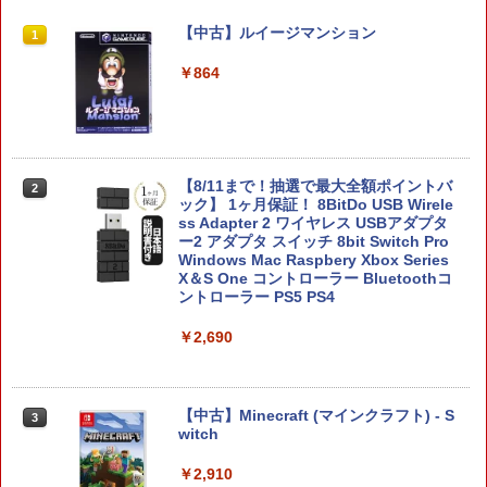
任天堂 【Switch2】ゼノブレイド ディフ
PS5コントローラー用シリコンケース Pl
【中古】ルイージマンション
1
1
1
ィニティブ・エディション Nintendo S
ayStation5用 プレイステーション プレ
witch 2 Edition [NXS-P-AUBQB NSW2
ステ5用 シリコンカバー コントローラー
￥864
ゼノブレイド ディフィニティブ エディ
ケース コントローラーカバー 保護カバ
ション]
ー 保護ケース DualSense オープン設計
人気 オススメ 装着したまま充電可能 白
黒赤青 コントローラー用ケース
￥6,810
￥580
【8/11まで！抽選で最大全額ポイントバ
2
ック】 1ヶ月保証！ 8BitDo USB Wirele
ss Adapter 2 ワイヤレス USBアダプタ
ヨッシーとフカシギの図鑑
2
ー2 アダプタ スイッチ 8bit Switch Pro
Windows Mac Raspbery Xbox Series
【楽天1位】【即日発送】PS5 コントロ
￥7,021
2
X＆S One コントローラー Bluetoothコ
ーラー 充電スタンド ps5 DualSense Ed
ントローラー PS5 PS4
ge コントローラー 充電器 USB給電式 充
電スタンド ソニー プレイステーション5
PlayStation5 コントローラー対応 プレ
￥2,690
ステ コントローラー 急速 プレステ5 LE
Dライト
FINAL FANTASY X/X-2 HD Remaster
3
【Switch2】 POT-P-ABPVA
￥1,980
【中古】Minecraft (マインクラフト) - S
3
witch
￥7,106
￥2,910