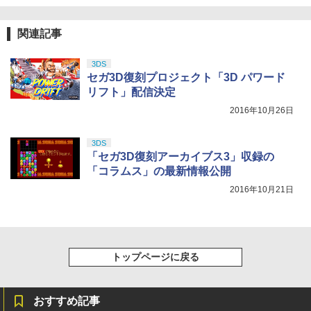
サマーウォーズ ブルーレイ blu-ray 劇場
【純正品】Xbox 充電式バッテリー + US
4
4
ボード付) [Blu-ray]
版 北米版 最新盤 アニメ ブルーレイ 細田
B-C ケーブル
【純正品】DualSense ワイヤレスコン
守 summer wars BD USA正規品 海外版
ニンテンドープリペイド番号 9000円|オ
4
4
￥10,780
関連記事
トローラー ミッドナイト ブラック(CFI-
日本語 英語 他言語 Summer Wars
ンラインコード版
￥2,618
ZCT2J01)
￥5,500
￥9,000
3DS
￥10,737
セガ3D復刻プロジェクト「3D パワード
劇場版「鬼滅の刃」無限城編 第一章 猗
4
リフト」配信決定
窩座再来 完全生産限定版 [Blu-ray]
【国内正規品】Thrustmaster スラスト
5
2016年10月26日
マスター TH8S シフター - PC、PS4、P
シュタインズ・ゲート コンプリート シ
ニンテンドープリペイド番号 5000円|オ
5
5
￥8,698
【純正品】DualSense ワイヤレスコン
S5、PS5 Pro、Xbox One、Xbox Serie
リーズ ブルーレイ 全話 Steins Gate : T
ンラインコード版
5
トローラー(CFI-ZCT2J)
s X|S 対応の高精度 H パターン シフター
he Complete Series STEINS;GATE シ
3DS
ュタインズゲート blu-ray Steins ; Gate
￥5,000
「セガ3D復刻アーカイブス3」収録の
全話 廉価版 日本語 英語 正規品 シュタイ
￥10,737
￥14,141
「コラムス」の最新情報公開
ンズ ゲート ブルーレイ コンプリート シ
【Amazon.co.jp限定】劇場版モノノ怪
5
リーズ リージョン B
2016年10月21日
第三章 蛇神 (オリジナル特典:オリジナル
巾着＋メーカー特典:【坤と離】二振りの
￥5,500
剣、十翼より来たる！スタジオ描き下ろ
しイラストボード付) [DVD]
￥8,800
トップページに戻る
おすすめ記事