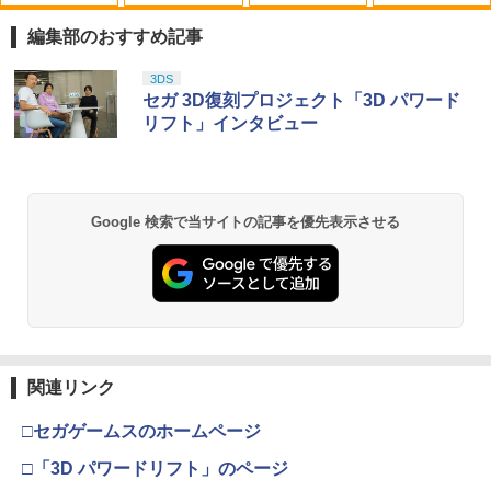
【中古】【Blu−ray】この世界の片隅
1
に ブックレット付 / 片渕須直【監督】
編集部のおすすめ記事
￥1,412
スプラトゥーン レイダース|オンライン
PlayStation 5 デジタル・エディション
【純正品】Xbox ワイヤレス コントロー
劇場版「鬼滅の刃」無限城編 第一章 猗
3DS
1
1
1
1
コード版
日本語専用 Console Language: Japan
ラー + USB-C® ケーブル
窩座再来 通常版 [Blu-ray]
セガ 3D復刻プロジェクト「3D パワード
ese only (CFI-2200B01)
リフト」インタビュー
￥5,832
￥8,300
￥3,982
￥55,000
【中古】【Blu−ray】トイ・ストーリー3
2
スーパー・セット / リー・アンクリッ
チ【監督】
【純正品】Xbox ワイヤレス コントロー
2
Google 検索で当サイトの記事を優先表示させる
スプラトゥーン レイダース -Switch2
劇場版「鬼滅の刃」無限城編 第一章 猗
Beast of Reincarnation -PS5 【特典】
ラー (ロボット ホワイト)
2
2
￥1,648
2
窩座再来 通常版 [DVD]
プロダクトコード 封入
￥6,446
￥7,681
￥3,523
￥7,286
【送料無料】劇場版「鬼滅の刃」無限城
3
編 第一章 猗窩座再来(通常版)【Blu-ra
y】/アニメーション[Blu-ray]【返品種別
【純正品】Xbox ワイヤレス コントロー
3
A】
ラー (カーボンブラック)
関連リンク
Nintendo Switch 2(日本語・国内専用)
【Amazon.co.jp限定】劇場版モノノ怪
【純正品】ディスクドライブ(CFI-ZDD1
3
3
3
第三章 蛇神 (Amazon.co.jp限定オリジ
J) PlayStation 5
￥4,400
￥8,020
ナル三方背収納ケース付きコレクション)
￥55,491
□セガゲームスのホームページ
(オリジナル特典:オリジナル巾着＋メー
￥11,980
カー特典:【坤と離】二振りの剣、十翼よ
□「3D パワードリフト」のページ
り来たる！スタジオ描き下ろしイラスト