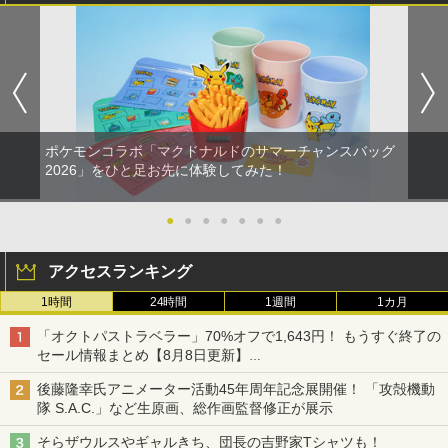
ポケモンコラボ「マクドナルドのサマーチャンスバッグ
2026」をひと足お先に体験してみた！
●
●
●
●
●
●
●
アクセスランキング
1時間
24時間
1週間
1カ月
「オクトパストラベラー」70%オフで1,643円！ もうすぐ終了の
セール情報まとめ【8月8日更新】
ニンテンドーeショップでは「大神 絶景版」が67%オフで990円
後藤隆幸氏アニメーター活動45年周年記念展開催！ 「攻殻機動
隊 S.A.C.」など生原画、総作画監督修正が展示
そらザウルスやギャルきち、団長の吉野家Tシャツも！