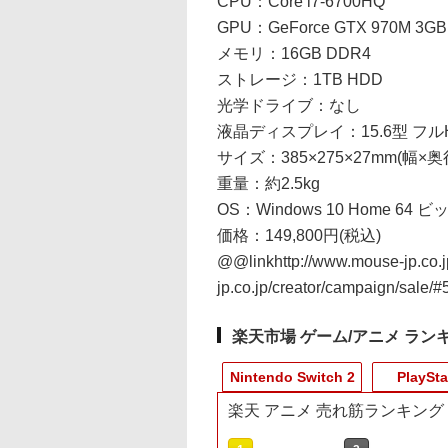
CPU：Core i7-6700HQ
GPU：GeForce GTX 970M 3GB
メモリ：16GB DDR4
ストレージ：1TB HDD
光学ドライブ：なし
液晶ディスプレイ：15.6型 フルH
サイズ：385×275×27mm(幅×奥
重量：約2.5kg
OS：Windows 10 Home 64 ビ
価格：149,800円(税込)
@@linkhttp://www.mouse-jp.co.j
jp.co.jp/creator/campaign/sal
楽天市場 ゲーム/アニメ ラン
Nintendo Switch 2
PlaySta
楽天 アニメ 売れ筋ランキング