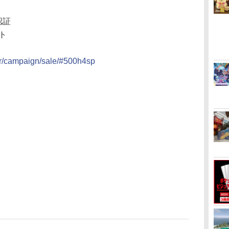
認証
ット
or/campaign/sale/#500h4sp