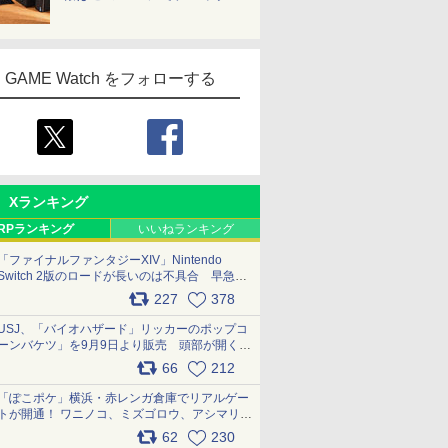
GAME Watch をフォローする
Xランキング
RPランキング
いいねランキング
「ファイナルファンタジーXIV」Nintendo
Switch 2版のロードが長いのは不具合 早急に
アップデートできるよう対応中
227
378
pic.x.com/s9S3nRCAGa
USJ、「バイオハザード」リッカーのポップコ
ーンバケツ」を9月9日より販売 頭部が開く仕
組み。味は恐怖を堪のう「味噌フレーバー」
66
212
pic.x.com/81MuXGahVM
「ぽこポケ」横浜・赤レンガ倉庫でリアルゲー
トが開通！ ワニノコ、ミズゴロウ、アシマリ登
場シーンをレポート pic.x.com/LDgEByVl6D
62
230