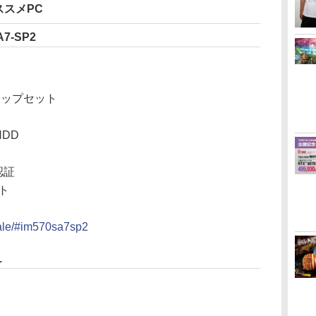
ススメPC
A7-SP2
 チップセット
HDD
認証
ット
sale/#im570sa7sp2
1