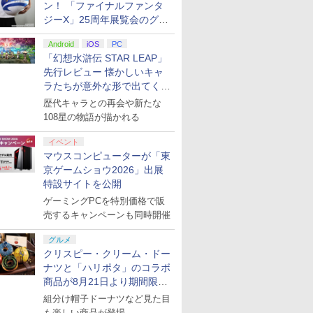
ン！ 「ファイナルファンタ
ジーX」25周年展覧会のグッ
ズ情報が公開
Android
iOS
PC
「幻想水滸伝 STAR LEAP」
先行レビュー 懐かしいキャ
ラたちが意外な形で出てくる
シリーズ完全新作！
歴代キャラとの再会や新たな
108星の物語が描かれる
イベント
マウスコンピューターが「東
京ゲームショウ2026」出展
特設サイトを公開
ゲーミングPCを特別価格で販
売するキャンペーンも同時開催
グルメ
クリスピー・クリーム・ドー
ナツと「ハリポタ」のコラボ
商品が8月21日より期間限定
で発売
組分け帽子ドーナツなど見た目
も楽しい商品が登場