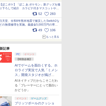
【ぽこポケ】「ぽこ あ ポケモン」新グッズを撮
り下ろしで紹介 カラビナ付きマスコットやス
クエアポーチが仲間入り
52
283
pic.x.com/XmVAgBxaW5
任天堂、令和8年熊本地震で被災したSwitch2な
どの無償修理を実施。義援金5,000万円の寄付
も発表 pic.x.com/BAYsMfUfUC
49
106
もっと見る
新記事
PC
イベント
【特別企画】
AIでゲームを面白くする。ホ
ロライブ実況で人気「ミメシ
ス」開発スタジオが掲げ
る“AI活用の信念”とは？【講
AIネイティブだからこそこだわ
演レポート】
る「プレーヤーにとって面白い
かどうか」
イベント
ゲームグッズ
ブリッツボールのクッショ