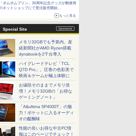
「ポムポムプリン」30周年記念グッズが郵便局
のネットショップにて受注販売開始
「おもちもちもちクッション」など今年だけの
もっと見る
限定商品が登場
Special Site
メモリ32GBでも予算内。産
経新聞社がAMD Ryzen搭載
dynabookを2千台導入
ハイグレードテレビ「TCL
Q7D Pro」。圧巻の色彩美で
映画＆ゲームが極上体験に
お値段そのままでメモリ倍
増！メモリ32GBの「お得な
ゲーミングノート」
「A&ultima SP4000T」の魅
力！ポケットに入るオーディ
オの醍醐味
性能の良いお得な中古PC情
報はこのページでチェック！