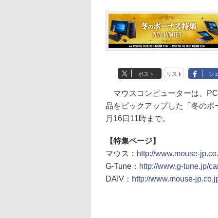
ポスト
リスト
シ
マウスコンピューターは、PCブラ
品をピックアップした「冬のボー
月16日11時まで。
【特集ページ】
マウス：
http://www.mouse-jp.co
G-Tune：
http://www.g-tune.jp/c
DAIV：
http://www.mouse-jp.co.j