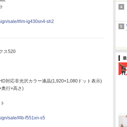
ット
aign/sale/#lm-ig430sn4-sh2
クス520
最
D対応非光沢カラー液晶(1,920×1,080ドット表示)
幅×奥行×高さ)
ット
ign/sale/#lb-f551xn-s5