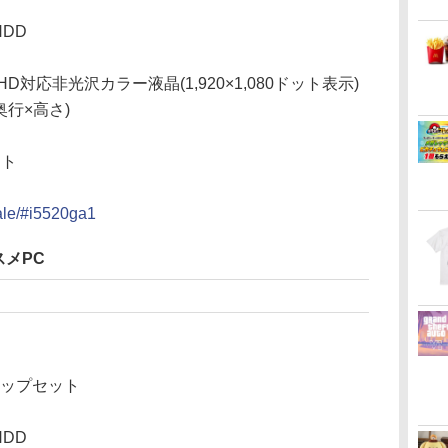
HDD
D対応非光沢カラー液晶(1,920×1,080ドット表示)
×奥行×高さ)
ット
ale/#i5520ga1
スメPC
 チップセット
HDD