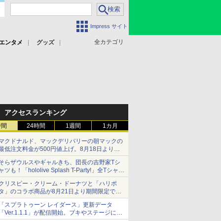
Impress サイト
全カテゴリ
エンタメ
グッズ
アクセスランキング
時間
24時間
1週間
1カ月
マクドナルド、マックデリバリーの朝マックの
最低注文料金が500円値上げ。8月18日より
1,500円から受付
そらザウルスやギャルきち、団長の吉野家Tシ
ャツも！「hololive Splash T-Party!」全Tシャツ
ラインナップ公開＆オンライン販売開始
クリスピー・クリーム・ドーナツと「ハリポ
タ」のコラボ商品が8月21日より期間限定で発
売
「スプラトゥーン レイダース」更新データ
組分け帽子ドーナツなど見た目も楽しい商品が
「Ver.1.1.1」が配信開始。ブキやステージに関
登場
する不具合を修正