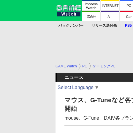
バックナンバー
リリース送付先
PS5
モバイル
eスポーツ
クラウド
PS
GAME Watch
PC
ゲーミングPC
ニュース
Select Language
▼
マウス、G-Tuneな
開始
mouse、G-Tune、DAIV