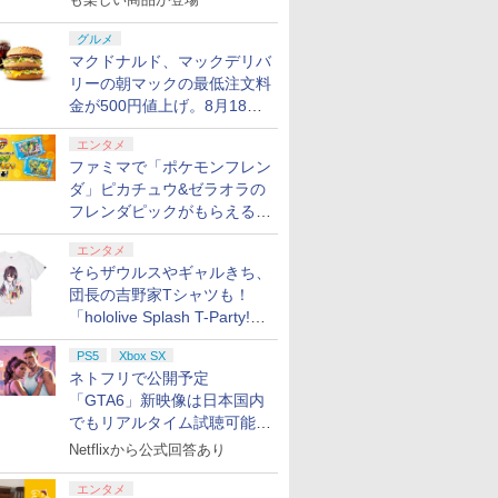
グルメ
マクドナルド、マックデリバ
リーの朝マックの最低注文料
金が500円値上げ。8月18日
より1,500円から受付
エンタメ
ファミマで「ポケモンフレン
ダ」ピカチュウ&ゼラオラの
フレンダピックがもらえるキ
ャンペーン開催！
エンタメ
そらザウルスやギャルきち、
団長の吉野家Tシャツも！
「hololive Splash T-Party!」
全Tシャツラインナップ公開
PS5
Xbox SX
＆オンライン販売開始
ネトフリで公開予定
「GTA6」新映像は日本国内
でもリアルタイム試聴可能。
しかも日本語字幕付き
Netflixから公式回答あり
エンタメ