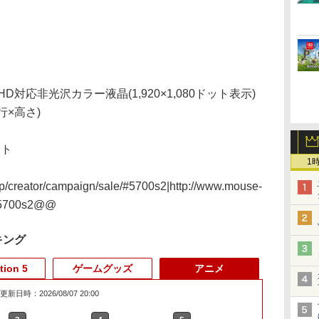
D対応非光沢カラー液晶(1,920×1,080ドット表示)
行×高さ)
ット
1
p/creator/campaign/sale/#5700s2|http://www.mouse-
e/#5700s2@@
キング
tion 5
ゲームグッズ
アニメ
更新日時：2026/08/07 20:00