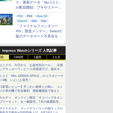
ス」更新データ「Ver.1.1.1」
が配信開始。ブキやステージ
に関する不具合を修正
PS5
PS4
Xbox SX
Switch2
WIN
Mac
「ファイナルファンタジー
XIV」緊急メンテへ。Switch2
版のデータロード不具合を最
適化
Impress Watchシリーズ 人気記事
時間
24時間
1週間
1カ月
ユニクロ、今日から「お盆特別セール」。涼感
シアサッカーワンピース待望値下げ、撥水ギア
ショーツは1990円に
ミスド「Mrs. GREEN APPLE」のコラボドーナ
ツ4種、いよいよ発売！
【家電レビュー】手ごわい雑草との戦い、コメ
リの草刈機で完全勝利 掃除機感覚で使えた
カルディ、オンライン限定「ネコバッグ＆タン
ブラーセット」を一般販売。7月の抽選販売の
当選無効分
マクドナルド、マックデリバリーの朝マックの
最低注文料金が500円値上げ。8月18日より