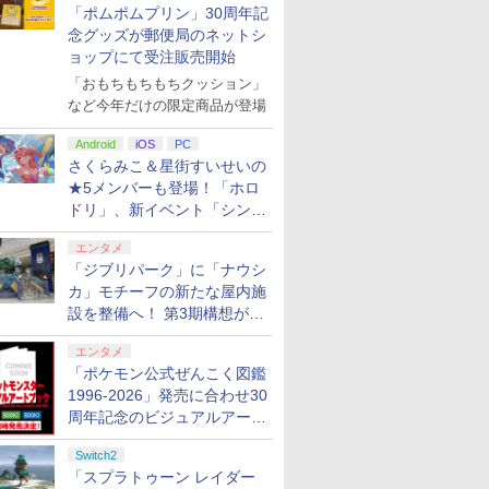
「ポムポムプリン」30周年記
念グッズが郵便局のネットシ
ョップにて受注販売開始
「おもちもちもちクッション」
など今年だけの限定商品が登場
Android
iOS
PC
さくらみこ＆星街すいせいの
★5メンバーも登場！「ホロ
ドリ」、新イベント「シンク
ロする夏のスパークル」がス
エンタメ
タート
「ジブリパーク」に「ナウシ
カ」モチーフの新たな屋内施
設を整備へ！ 第3期構想が公
開
エンタメ
「ポケモン公式ぜんこく図鑑
1996-2026」発売に合わせ30
周年記念のビジュアルアート
ブック3冊同時発売が決定
Switch2
「スプラトゥーン レイダー