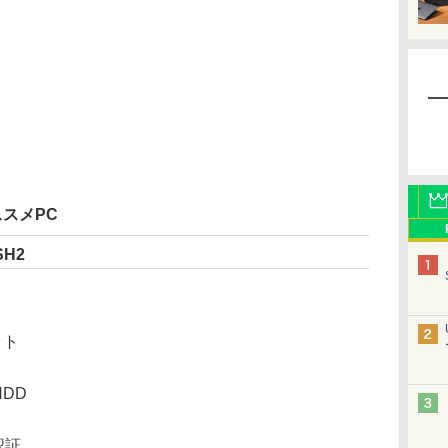
ススメPC
SH2
ット
HDD
認証