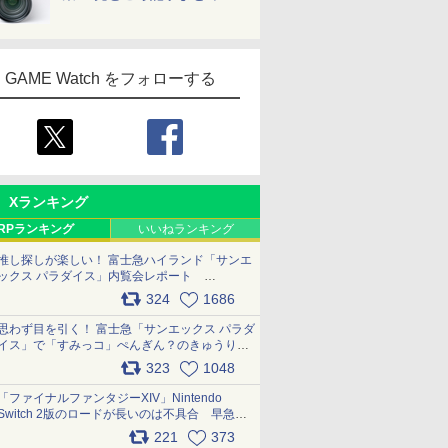
GAME Watch をフォローする
Xランキング
RPランキング
いいねランキング
推し探しが楽しい！ 富士急ハイランド「サンエ
ックス パラダイス」内覧会レポート
pic.x.com/p718c0QB0k
324
1686
思わず目を引く！ 富士急「サンエックス パラダ
イス」で「すみっコ」ぺんぎん？のきゅうりド
ッグを食べてみた イラストそのままのメニュ
323
1048
ー化に挑戦。これが意外にもおいしい
pic.x.com/Kgl04hZaeg
「ファイナルファンタジーXIV」Nintendo
Switch 2版のロードが長いのは不具合 早急に
アップデートできるよう対応中
221
373
pic.x.com/s9S3nRCAGa