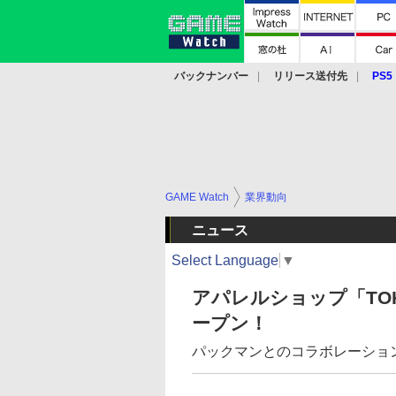
バックナンバー
リリース送付先
PS5
モバイル
eスポーツ
クラウド
PS
GAME Watch
業界動向
ニュース
Select Language
▼
アパレルショップ「TOK
ープン！
パックマンとのコラボレーショ