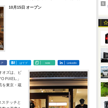
10月15日 オープン
ェア
はてブ
note
LinkedIn
オオズは、ピ
PiXEL.」
店を東京・蔵
ロスステッチと