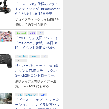
「エスコン8」仕様のフライ
トスティックがThrustmaster
から登場！ 10月2日発売
ジョイスティックに振動機能を
搭載。予約受付も開始
Android
iOS
PC
「ホロドリ」次回イベントに
「miComet」参戦!? 本日18
時にイベント詳細＆登場タレ
ント公開
Switch2
Switch
PC
ハード
サイバーガジェット、天面6
ボタン＆TMRスティックの
Switch2用コントローラーを9
月下旬発売！
無線タイプと有線タイプを用
意。Switch/PCにも対応
PS5
Xbox SX
WIN
「ビースト・オブ・リンカネ
ーション」、カメラ調整やス