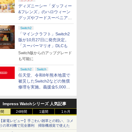
エンタメ
ディズニーシー「ダッフィー
&フレンズ」のハロウィーン
グッズやフードスーベニアが
8月25日より発売
Switch2
「マインクラフト」Switch2
版が10月27日に発売決定。
「スーパーマリオ」DLCも
Switch版からのアップグレード
も可能に
Switch2
Switch
任天堂、令和8年熊本地震で
被災したSwitch2などの無償
修理を実施。義援金5,000万
円の寄付も発表
Impress Watchシリーズ 人気記事
時間
24時間
1週間
1カ月
【家電レビュー】手ごわい雑草との戦い、コメ
リの草刈機で完全勝利 掃除機感覚で使えた