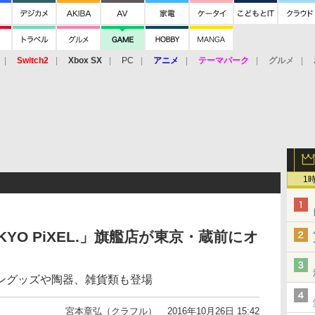
Switch2
Xbox SX
PC
アニメ
テーマパーク
グルメ
 Vita
3DS
アーケード
VR
1
YO PiXEL.」旗艦店が東京・蔵前にオ
ングッズや陶器、雑貨類も登場
宮本章弘（クラフル）
2016年10月26日 15:42