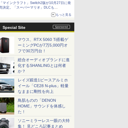
「マインクラフト」Switch2版が10月27日に発
売決定。「スーパーマリオ」DLCも
Switch版からのアップグレードも可能に
もっと見る
Special Site
マウス、RTX 5060 Ti搭載ゲ
ーミングPCが7万5,000円オ
フで30万円台！
総合オーディオブランドに進
化するSHANLINGとは何者
か？
レイズ鍛造1ピースアルミホ
イール「CE28 N-plus」軽量
なままに剛性を向上
鳥肌ものの「DENON
HOME」サウンドを体感し
た！
ソニーミラーレス一眼の大特
集！ 見どころ記事まとめ