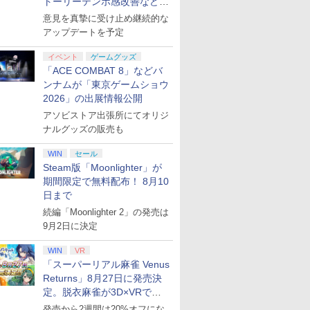
トーリーテンポ感改善などの
アプデを1週間以内に実施
意見を真摯に受け止め継続的な
アップデートを予定
イベント
ゲームグッズ
「ACE COMBAT 8」などバ
ンナムが「東京ゲームショウ
2026」の出展情報公開
アソビストア出張所にてオリジ
ナルグッズの販売も
WIN
セール
Steam版「Moonlighter」が
期間限定で無料配布！ 8月10
日まで
続編「Moonlighter 2」の発売は
9月2日に決定
WIN
VR
「スーパーリアル麻雀 Venus
Returns」8月27日に発売決
定。脱衣麻雀が3D×VRで復
活
発売から2週間は20%オフにな