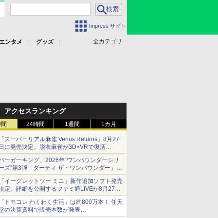
Impress サイト
全カテゴリ
エンタメ
グッズ
アクセスランキング
時間
24時間
1週間
1カ月
「スーパーリアル麻雀 Venus Returns」8月27
日に発売決定。脱衣麻雀が3D×VRで復活
発売から2週間は20%オフになるセールが実施
バーガーキング、2026年“ワンパウンダーシリ
ーズ”第3弾「ダーティ ザ・ワンパウンダー」を
8月7日発売
「イーグレットツー ミニ」新作追加ソフト発売
「特製ガーリックマヨソース」を使用した超大
決定。詳細を公開するファミ通LIVEが8月27日
型チーズバーガー
20時から配信
「トモコレ わくわく生活」は約800万本！ 任天
シリーズ累計100タイトルへ
堂の決算資料で販売本数が発表
「ぽこポケ」は127万本に