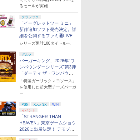
るセールが実施
クラシック
「イーグレットツー ミニ」
新作追加ソフト発売決定。詳
細を公開するファミ通LIVEが
8月27日20時から配信
シリーズ累計100タイトルへ
グルメ
バーガーキング、2026年“ワ
ンパウンダーシリーズ”第3弾
「ダーティ ザ・ワンパウン
ダー」を8月7日発売
「特製ガーリックマヨソース」
を使用した超大型チーズバーガ
ー
PS5
Xbox SX
WIN
イベント
「STRANGER THAN
HEAVEN」東京ゲームショウ
2026に出展決定！ デモプレ
イや体験型展示も