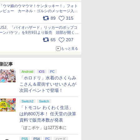
「ウマ娘のウマウマ！ケンタッキー！」フォト
レビュー カーネル・ゴルシのメッセージ入り
パッケージや描き下ろしトレカなどが登場
89
315
pic.x.com/PjnkR9vkXl
USJ、「バイオハザード」リッカーのポップコ
ーンバケツ」を9月9日より販売 頭部が開く仕
組み。味は恐怖を堪のう「味噌フレーバー」
65
207
pic.x.com/81MuXGahVM
もっと見る
新記事
Android
iOS
PC
「ホロドリ」水着のさくらみ
こさん＆星街すいせいさんが
次回イベントで登場！
Switch2
Switch
「トモコレ わくわく生活」
は約800万本！ 任天堂の決算
資料で販売本数が発表
「ぽこポケ」は127万本に
PS5
PS4
PC
ハード