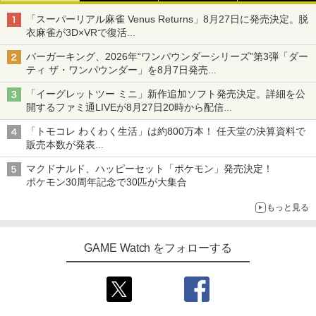
「スーパーリアル麻雀 Venus Returns」8月27日に発売決定。脱
衣麻雀が3D×VRで復活
発売から2週間は20%オフになるセールが実施
バーガーキング、2026年“ワンパウンダーシリーズ”第3弾「ダー
ティ ザ・ワンパウンダー」を8月7日発売
「特製ガーリックマヨソース」を使用した超大型チーズバーガー
「イーグレットツー ミニ」新作追加ソフト発売決定。詳細を公
開するファミ通LIVEが8月27日20時から配信
シリーズ累計100タイトルへ
「トモコレ わくわく生活」は約800万本！ 任天堂の決算資料で
販売本数が発表
「ぽこポケ」は127万本に
マクドナルド、ハッピーセット「ポケモン」発売決定！
ポケモン30周年記念で30匹が大集合
もっと見る
GAME Watch をフォローする