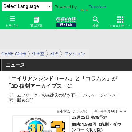
Powered by
Translate
カテゴリ
過去記事
検索
Impressサイト
GAME Watch
任天堂
3DS
アクション
ニュース
「エイリアンシンドローム」と「コラムス」が
「3D 復刻アーカイブス」に
ゲームフリーク・杉森建氏の描き下ろしパッケージイラスト
完全版も公開
宮本章弘（クラフル）
2016年10月14日 14:54
12月22日 発売予定
価格:4,990円（税別・ダウ
ンロード版同額）