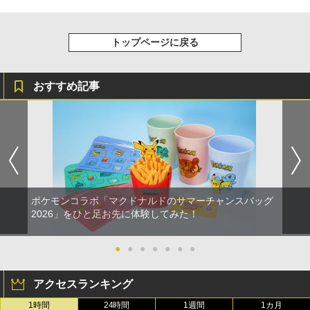
トップページに戻る
おすすめ記事
ポケモンコラボ「マクドナルドのサマーチャンスバッグ
2026」をひと足お先に体験してみた！
●
●
●
●
●
●
●
アクセスランキング
1時間
24時間
1週間
1カ月