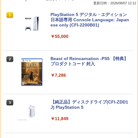
更新日時：2026/08/07 12:12
ぬいポーチ for Nintendo Swich 2(ニン
ローラー / PS5 コントローラー / PS5 コ
￥466
テンドースイッチ2) メタモン 任天堂ラ
ントローラー Edge ハンドル 交換用 周
￥3,280
スプラトゥーン レイダース|オンライン
PlayStation 5 デジタル・エディション
イセンス商品 HORI(NSX-185)(2026071
辺機器 ホコリ防止 全面保護 快適なグリ
1
1
コード版
日本語専用 Console Language: Japan
6)
ップ 取付簡単 DualSense DualShock4
ese only (CFI-2200B01)
対応 ブラック 2個入
￥5,832
￥6,150
【中古】たまごっちのプチプチおみせっ
2
￥55,000
￥630
千と千尋の神隠し 舞台版ダブルキャスト
2
ち
(2023年版) ブルーレイ【Blu-ray】
￥529
コーエーテクモゲームス 真・三國無双2
￥5,480
2
スプラトゥーン レイダース -Switch2
Beast of Reincarnation -PS5 【特典】
2
with 猛将伝 Remastered【Switch 2】
【中古】【PS5】Ed-0: Zombie Uprisin
2
2
プロダクトコード 封入
POTPABCVA [POTPABCVA]
g 【CEROレーティング「Z」】
￥6,455
￥7,286
【中古】牧場物語 キラキラ太陽となかま
￥6,640
￥1,079
3
たち
『映画 ラブライブ！蓮ノ空女学院スクー
3
ルアイドルクラブ Bloom Garden Part
y』(特装限定版)【Blu-ray】 [ 矢立肇 ]
￥752
【特典】ファイナルファンタジー レゾナ
3
Nintendo Switch 2(日本語・国内専用)
【純正品】ディスクドライブ(CFI-ZDD1
3
【中古】PS5 ホグワーツ・レガシー
￥8,580
3
ンス Switch2版(【初回封入特典】魔導
3
J) PlayStation 5
船＆かけだし騎士の応援パック・かけだ
￥55,871
し騎士のスタートダッシュパック)
￥1,480
【中古】オーバーライド 2:スーパーメカ
4
￥11,849
リーグ ULTRAMAN DX Edition -Switch
￥6,910
ヤマトよ永遠に REBEL3199 7＜最終巻
4
＞【Blu-ray】 [ 西崎義展 ]
￥948