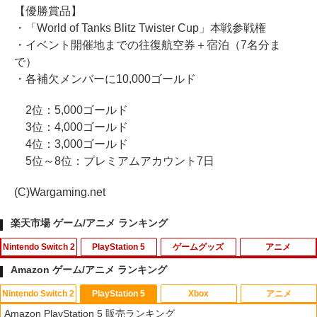
【優勝賞品】
・「World of Tanks Blitz Twister Cup」本戦参戦権
・イベント開催地までの往復航空券＋宿泊（7名分ま
で）
・各補欠メンバーに10,000ゴールド
2位：5,000ゴールド
3位：4,000ゴールド
4位：3,000ゴールド
5位～8位：プレミアムアカウント7日
(C)Wargaming.net
楽天市場 ゲーム/アニメ ランキング
Nintendo Switch 2
PlayStation 5
ゲームグッズ
アニメ
Amazon ゲーム/アニメ ランキング
Nintendo Switch 2
PlayStation 5
Xbox
アニメ
【当店独自で＋P10倍★要エントリー】
PS5 スティックカバー コントローラー
【中古】トモダチコレクション
【中古】【未使用品】ミラベルと魔法だ
1
1
1
1
Amazon PlayStation 5 販売ランキング
【新品】【お取り寄せ】[ACC][Switch2]
交換用 スティックキャップ PS4 コント
らけの家 MovieNEX [DVDのみ]