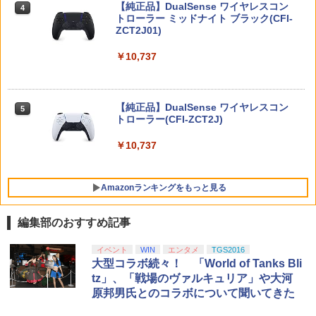
【純正品】DualSense ワイヤレスコン
￥8,751
ニンテンドープリペイド番号 9000円|オ
4
4
【送料無料】アンサー PS5（CFI-2000）
トローラー ミッドナイト ブラック(CFI-
ンラインコード版
4
ゼルダの伝説 ブレス オブ ザ ワイルド
4
用 ホコリキャッチャー2【ホコリ侵入防
ZCT2J01)
Nintendo Switch 2 Edition
止/USBキャップ/コントローラ用キャッ
￥9,000
【中古】ゼルダの伝説 時のオカリナ 3D
5
プ/統一デザイン/PS5（CFI-2000）両エ
￥10,737
￥7,680
ヤマトよ永遠に REBEL3199 6【Blu-ra
5
ディション対応】ANS-PSV031BK 色：
y】 [ 西崎義展 ]
￥1,803
ブラック
￥8,751
ニンテンドープリペイド番号 5000円|オ
5
￥2,332
【純正品】DualSense ワイヤレスコン
ンラインコード版
5
トローラー(CFI-ZCT2J)
任天堂 【Switch2】ゼルダの伝説 ブレス
5
オブ ザ ワイルド Nintendo Switch 2 Ed
￥5,000
ition [NXS-P-AAAAH NSW2 ゼルダノデ
￥10,737
【レビュー評価上昇中】 新型 PS5 Slim /
ンセツ ブレス オブ ザ ワイルド]
5
PS5 Pro 冷却ファン PS5スリム用 冷却
ファン 自動温度検出 3段階風速調整 LED
￥7,710
Amazonランキングをもっと見る
ライト USB付き 低騒音 急速冷却 放熱
プレステ5スリム用 ディスク/デジタル版
対応 PS5 周辺機器 PS5 Pro 新型PS5
編集部のおすすめ記事
￥2,580
【純正品】Xbox ワイヤレス コントロー
【Amazon.co.jp限定】劇場版モノノ怪
イベント
WIN
エンタメ
TGS2016
1
1
ラー + USB-C® ケーブル
第三章 蛇神 (Amazon.co.jp限定オリジ
大型コラボ続々！ 「World of Tanks Bli
ナル三方背収納ケース付きコレクション)
tz」、「戦場のヴァルキュリア」や大河
(オリジナル特典:オリジナル巾着＋メー
￥8,300
原邦男氏とのコラボについて聞いてきた
カー特典:【坤と離】二振りの剣、十翼よ
り来たる！スタジオ描き下ろしイラスト