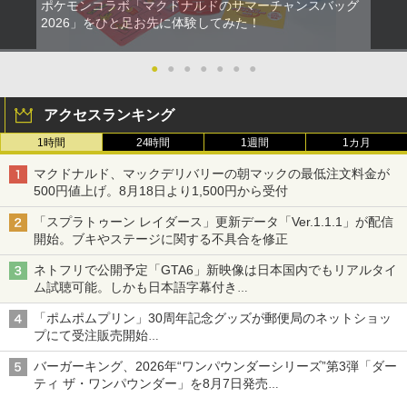
ポケモンコラボ「マクドナルドのサマーチャンスバッグ
2026」をひと足お先に体験してみた！
●
●
●
●
●
●
●
アクセスランキング
1時間
24時間
1週間
1カ月
マクドナルド、マックデリバリーの朝マックの最低注文料金が
500円値上げ。8月18日より1,500円から受付
「スプラトゥーン レイダース」更新データ「Ver.1.1.1」が配信
開始。ブキやステージに関する不具合を修正
ネトフリで公開予定「GTA6」新映像は日本国内でもリアルタイ
ム試聴可能。しかも日本語字幕付き
Netflixから公式回答あり
「ポムポムプリン」30周年記念グッズが郵便局のネットショッ
プにて受注販売開始
「おもちもちもちクッション」など今年だけの限定商品が登場
バーガーキング、2026年“ワンパウンダーシリーズ”第3弾「ダー
ティ ザ・ワンパウンダー」を8月7日発売
「特製ガーリックマヨソース」を使用した超大型チーズバーガー