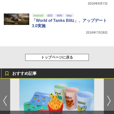
￥8,698
ラー (カーボンブラック)
2016年9月7日
￥8,020
Android
iOS
WIN
Mac
「World of Tanks Blitz」、アップデート
【Amazon.co.jp限定】劇場版モノノ怪
5
3.0実施
第三章 蛇神 (オリジナル特典:オリジナル
巾着＋メーカー特典:【坤と離】二振りの
2016年7月28日
剣、十翼より来たる！スタジオ描き下ろ
しイラストボード付) [DVD]
￥8,800
トップページに戻る
おすすめ記事