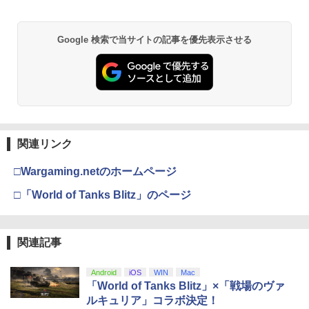
ボード付) [Blu-ray]
Xbox プリペイドカード 5,000円 デジタ
2
￥10,780
ルコード 【旧 Xbox ギフトカード】 [オ
Google 検索で当サイトの記事を優先表示させる
ンラインコード]
￥5,000
劇場版「鬼滅の刃」無限城編 第一章 猗
2
窩座再来 通常版 [Blu-ray]
￥3,964
【純正品】Xbox ワイヤレス コントロー
3
ラー (ロボット ホワイト)
関連リンク
￥7,681
□Wargaming.netのホームページ
劇場版「鬼滅の刃」無限城編 第一章 猗
3
窩座再来 通常版 [DVD]
□「World of Tanks Blitz」のページ
【純正品】Xbox 充電式バッテリー + US
4
￥3,523
B-C ケーブル
関連記事
￥2,618
Android
iOS
WIN
Mac
劇場版「鬼滅の刃」無限城編 第一章 猗
4
「World of Tanks Blitz」×「戦場のヴァ
窩座再来 完全生産限定版 [Blu-ray]
ルキュリア」コラボ決定！
【純正品】Xbox ワイヤレス コントロー
5