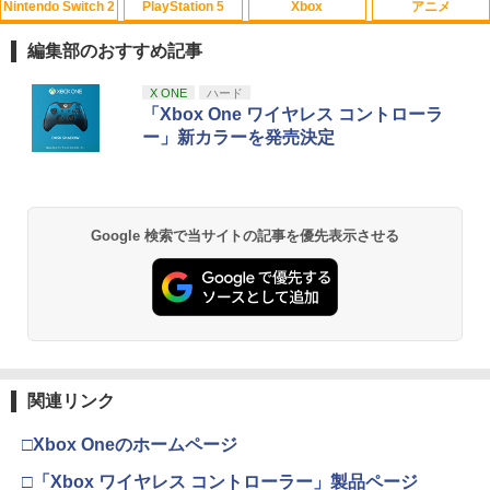
Nintendo Switch 2
PlayStation 5
Xbox
アニメ
FPS エイム アシストキャップ PS5 PS4
【中古】あつまれ!! メイドインワリオ
【中古】ベイマックス MovieNEX[純正
1
1
1
コントローラ 対応 Playstation プレイス
(ワリオのすごろく付)
ブルーレイ＋純正ケース]
編集部のおすすめ記事
テーション 対戦 APEX cod フォトナ FP
Sフリーク カバー 可動域アップ ゲーム
￥350
￥1,280
スプラトゥーン レイダース|オンライン
PlayStation 5 デジタル・エディション
【純正品】Xbox ワイヤレス コントロー
劇場版「鬼滅の刃」無限城編 第一章 猗
X ONE
ハード
パープル オレンジ シューティングゲー
1
1
1
1
コード版
日本語専用 Console Language: Japan
ラー + USB-C® ケーブル
窩座再来 通常版 [Blu-ray]
「Xbox One ワイヤレス コントローラ
ム アクションゲーム プレステ プレステ5
ese only (CFI-2200B01)
プレステ4
ー」新カラーを発売決定
￥5,832
￥8,300
￥3,982
￥55,000
￥680
【新品】【ETC_G】スーパーマリオ キ
モアナと伝説の海2 ブルーレイ＋DVD セ
2
2
ャラクターライト（テレサ）[在庫品]
ット [Blu-ray]
【純正品】Xbox ワイヤレス コントロー
￥1,380
￥3,978
2
Google 検索で当サイトの記事を優先表示させる
スプラトゥーン レイダース -Switch2
劇場版「鬼滅の刃」無限城編 第一章 猗
Beast of Reincarnation -PS5 【特典】
ラー (ロボット ホワイト)
2
2
ゲームコントローラー収納ラック ゲーム
2
2
窩座再来 通常版 [DVD]
プロダクトコード 封入
機 4台置き 収納 収納 プロコン 4連 仕切
￥6,449
り XBOX リングコン ONE ジョイコン P
￥7,681
￥3,523
C 多機種対応 SWITCH コントローラー
￥7,286
【新品】【ETC_G】スーパーマリオ キ
3
スタンド PS5 コントローラー ゲームコ
新品北米版Blu-ray！＜『海がきこえ
ャラクターライト（スーパーキノコ）[在
3
ントローラー収納ラック 送料無料 本立
る』＋『ギブリーズ episode2』＞ （望
庫品]
て
月智充監督作品/スタジオジブリ）
【純正品】Xbox ワイヤレス コントロー
3
ラー (カーボンブラック)
￥1,380
関連リンク
Nintendo Switch 2(日本語・国内専用)
【Amazon.co.jp限定】劇場版モノノ怪
￥1,820
【純正品】ディスクドライブ(CFI-ZDD1
3
3
￥4,390
3
第三章 蛇神 (Amazon.co.jp限定オリジ
J) PlayStation 5
￥8,020
ナル三方背収納ケース付きコレクション)
￥55,871
□Xbox Oneのホームページ
(オリジナル特典:オリジナル巾着＋メー
￥11,980
【新品】【ETC_G】スーパーマリオ キ
4
カー特典:【坤と離】二振りの剣、十翼よ
□「Xbox ワイヤレス コントローラー」製品ページ
【レビュー評価上昇中】 新型 PS5 Slim /
即納 借りぐらしのアリエッティ blu-ray
3
ャラクターライト（ハテナブロック）[在
4