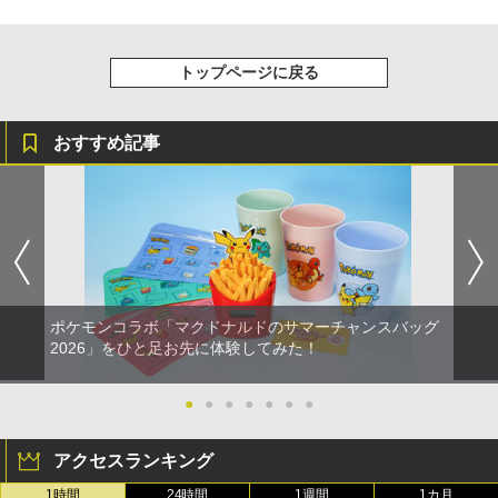
り来たる！スタジオ描き下ろしイラスト
PS5 Pro 冷却ファン PS5スリム用 冷却
新パッケージ 劇場版 北米版 ブルーレ
庫品]
【純正品】Xbox 充電式バッテリー + US
4
ボード付) [Blu-ray]
ファン 自動温度検出 3段階風速調整 LED
イ・DVD2枚組 スタジオジブリ 宮崎
B-C ケーブル
ライト USB付き 低騒音 急速冷却 放熱
駿 アニメ the secret world of Arrietty
【純正品】DualSense ワイヤレスコン
ニンテンドープリペイド番号 9000円|オ
4
￥1,380
4
￥10,780
プレステ5スリム用 ディスク/デジタル版
日本語 英語 ジブリ アリエッティ blu-r
トローラー ミッドナイト ブラック(CFI-
トップページに戻る
ンラインコード版
￥2,618
対応 PS5 周辺機器 PS5 Pro 新型PS5
ay comboパック コンボパック【USA正
ZCT2J01)
規品】送料無料
￥9,000
￥2,580
￥10,737
【中古】妖怪ウォッチ3 スシ (【特典】
おすすめ記事
5
劇場版「鬼滅の刃」無限城編 第一章 猗
4
￥4,400
限定"妖怪ドリームメダル"「KKブラザー
窩座再来 完全生産限定版 [Blu-ray]
【国内正規品】Thrustmaster スラスト
ズ メダル」同梱) - 3DS
5
マスター TH8S シフター - PC、PS4、P
ニンテンドープリペイド番号 5000円|オ
5
￥8,698
フリーク steelseries コントロールフリ
【純正品】DualSense ワイヤレスコン
S5、PS5 Pro、Xbox One、Xbox Serie
4
ンラインコード版
5
￥1,728
ーク Kontrolfreek 【 FPS - Frenzy Pur
「きみの色」通常版【Blu-ray】 [ 山田尚
トローラー(CFI-ZCT2J)
s X|S 対応の高精度 H パターン シフター
5
ple/Black - PS5】 凹型 エイム向上 FPS
子 ]
￥5,000
フレンジー PUBG Fortnite Call of Duty
￥10,737
￥14,141
APEX コントローラー 親指用ステック P
￥4,517
【Amazon.co.jp限定】劇場版モノノ怪
S用 プレステ5 パープル 紫
5
第三章 蛇神 (オリジナル特典:オリジナル
ポケモンコラボ「マクドナルドのサマーチャンスバッグ
巾着＋メーカー特典:【坤と離】二振りの
￥2,697
2026」をひと足お先に体験してみた！
剣、十翼より来たる！スタジオ描き下ろ
しイラストボード付) [DVD]
●
●
●
●
●
●
●
￥8,800
BEEPJAPAN PS5ゲームソフト Flintloc
5
k (Deluxe Edition) ELJM-30529
アクセスランキング
￥2,980
1時間
24時間
1週間
1カ月