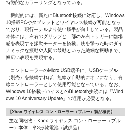
特徴的なカラーリングとなっている。
機能的には、新たにBluetooth接続に対応し、Windows
10搭載PCやタブレットとワイヤレス接続が可能となっ
ており、現行モデルより使い勝手が向上している。製品
本体には、左右のグリップと上部の左右トリガーに臨場
感を表現する振動モーターを搭載。銃を撃った時のダイ
ナミックな振動や人間の鼓動といった繊細な振動まで、
幅広い表現を実現する。
コントローラーのMicro USB端子に、USBケーブル
（別売）を接続すれば、無線が自動的にオフになり、有
線コントローラーとして使用可能となっている。なお、
Windows 10搭載デバイスとのBluetooth接続には「Wind
ows 10 Anniversary Update」の適用が必要となる。
【Xbox ワイヤレス コントローラー（ブルー）製品概要】
主な同梱物：Xbox ワイヤレス コントローラー（ブル
ー）本体、単3形乾電池（試供品）