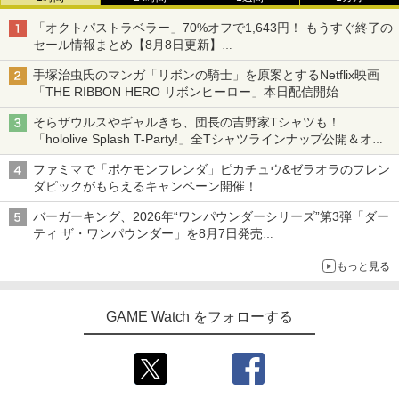
「オクトパストラベラー」70%オフで1,643円！ もうすぐ終了の
セール情報まとめ【8月8日更新】
ニンテンドーeショップでは「大神 絶景版」が67%オフで990円
手塚治虫氏のマンガ「リボンの騎士」を原案とするNetflix映画
「THE RIBBON HERO リボンヒーロー」本日配信開始
そらザウルスやギャルきち、団長の吉野家Tシャツも！
「hololive Splash T-Party!」全Tシャツラインナップ公開＆オン
ライン販売開始
ファミマで「ポケモンフレンダ」ピカチュウ&ゼラオラのフレン
ダピックがもらえるキャンペーン開催！
バーガーキング、2026年“ワンパウンダーシリーズ”第3弾「ダー
ティ ザ・ワンパウンダー」を8月7日発売
「特製ガーリックマヨソース」を使用した超大型チーズバーガー
もっと見る
GAME Watch をフォローする