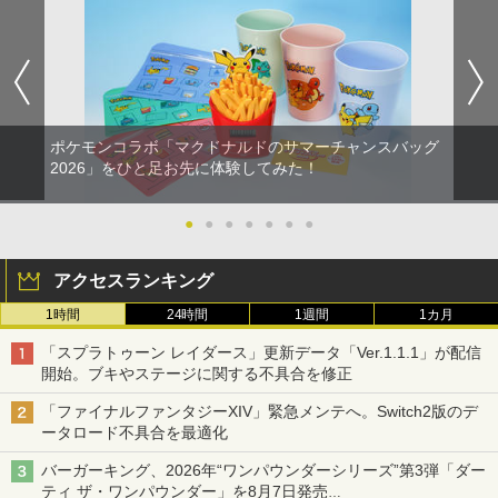
ポケモンコラボ「マクドナルドのサマーチャンスバッグ
2026」をひと足お先に体験してみた！
●
●
●
●
●
●
●
アクセスランキング
1時間
24時間
1週間
1カ月
「スプラトゥーン レイダース」更新データ「Ver.1.1.1」が配信
開始。ブキやステージに関する不具合を修正
「ファイナルファンタジーXIV」緊急メンテへ。Switch2版のデ
ータロード不具合を最適化
バーガーキング、2026年“ワンパウンダーシリーズ”第3弾「ダー
ティ ザ・ワンパウンダー」を8月7日発売