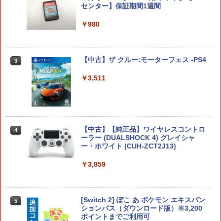
センター】保証期間1週間
オブ ザ ワイルド Nintendo Switch 2 Ed
ition [NXS-P-AAAAH NSW2 ゼルダノデ
【8/4-11 当店P5倍!&マラソン!】PS5 縦
2
ンセツ ブレス オブ ザ ワイルド]
置き スタンド 転倒防止 地震対策 傷付き
￥980
防止 放熱改善 簡単取り付け Ps5 Slim/P
s5 Pro/Ps5 対応 プレイステーション5 P
￥7,710
layStation 5
【中古】ザ クルー:モーターフェス -PS4
3
￥1,698
鬼武者 Way of the Sword 【Switch2】
￥3,511
3
POT-P-ABNMA
全モデル対応 鉄製 PS5 Pro / PS5 slim /
￥7,730
3
PS5 本体 縦置き 収納 壁掛け スタンド P
layStation 5 / PlayStation 5 slim / Play
Station 5 Pro コントローラー ヘッドフ
【中古】【純正品】ワイヤレスコントロ
4
ォン ホルダー プレステ5 プレイステーシ
ーラー (DUALSHOCK 4) グレイシャ
ョン5 収納 放熱 装着簡単 冷却 静音 JYS
ー・ホワイト (CUH-ZCT2J13)
バイオハザード レクイエム Switch2版
4
-P5227-V3 送料無料
￥3,859
￥7,759
￥4,490
[Switch 2] ぽこ あ ポケモン エキスパン
5
R-Type Dimensions III PS5版
ションパス（ダウンロード版）※3,200
4
【楽天ブックス限定特典+特典】空の軌
ポイントまでご利用可
5