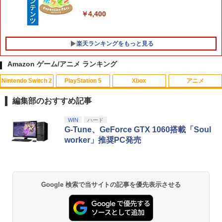
跡 the 2nd Nintendo Switch 2 Edition
￥5,105
(DLCチラシ：NEOブレイサー・アガッ
￥4,400
ト+【早期購入外付特典】DLCチラシ)
￥8,055
楽天ランキングをもっと見る
スパイク・チュンソフト 【封入特典付】
5
Amazon ゲーム/アニメ ランキング
【PS5】Dune: Awakening （オンライ
ン専用） [ELJM-31027 PS5 デュ-ン ア
ウェイクニング]
Nintendo Switch 2
PlayStation 5
Xbox
アニメ
ONE PIECE ワンピース 21STシーズン
1
エッグヘッド編 PIECE.25【Blu-ray】 [
￥5,420
編集部のおすすめ記事
尾田栄一郎 ]
スプラトゥーン レイダース|オンライン
PlayStation 5 デジタル・エディション
【純正品】Xbox ワイヤレス コントロー
【Amazon.co.jp限定】劇場版モノノ怪
WIN
ハード
1
1
1
1
￥4,719
コード版
日本語専用 Console Language: Japan
ラー + USB-C® ケーブル
第三章 蛇神 (Amazon.co.jp限定オリジ
G-Tune、GeForce GTX 1060搭載「Soul
ese only (CFI-2200B01)
ナル三方背収納ケース付きコレクション)
worker」推奨PC発売
(オリジナル特典:オリジナル巾着＋メー
￥5,832
￥8,300
カー特典:【坤と離】二振りの剣、十翼よ
￥55,000
リョーマ！The Prince of Tennis 新生劇
2
り来たる！スタジオ描き下ろしイラスト
場版テニスの王子様Blu-rayコレクター
ボード付) [Blu-ray]
ズ・エディション(3枚組)【Blu-ray】 [
Xbox プリペイドカード 5,000円 デジタ
皆川純子 ]
2
Google 検索で当サイトの記事を優先表示させる
￥10,780
スプラトゥーン レイダース -Switch2
Beast of Reincarnation -PS5 【特典】
ルコード 【旧 Xbox ギフトカード】 [オ
2
2
プロダクトコード 封入
ンラインコード]
￥6,928
￥6,455
￥7,286
￥5,000