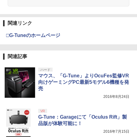
劇場版「鬼滅の刃」無限城編 第一章 猗
2
窩座再来 通常版 [Blu-ray]
新劇場版銀魂 -吉原大炎上ー (完全生産限
3
定版)【Blu-ray】 [ 杉田智和 ]
￥3,964
【純正品】Xbox ワイヤレス コントロー
3
関連リンク
Nintendo Switch 2(日本語・国内専用)
【純正品】ディスクドライブ(CFI-ZDD1
3
ラー (ロボット ホワイト)
3
￥7,722
J) PlayStation 5
￥55,871
□G-Tuneのホームページ
￥7,681
￥11,849
劇場版「鬼滅の刃」無限城編 第一章 猗
3
窩座再来 通常版 [DVD]
Re:ゼロから始める異世界生活 4th seas
4
関連記事
on 1【Blu-ray】 [ 長月達平 ]
【純正品】Xbox 充電式バッテリー + US
4
￥3,523
【純正品】DualSense ワイヤレスコン
B-C ケーブル
ニンテンドープリペイド番号 9000円|オ
4
4
トローラー ミッドナイト ブラック(CFI-
ンラインコード版
￥7,821
ハード
ZCT2J01)
￥2,618
マウス、「G-Tune」よりOcuFes監修VR
￥9,000
向けゲーミングPC最新5モデル6機種を発
￥10,737
劇場版「鬼滅の刃」無限城編 第一章 猗
売
4
【楽天ブックス限定配送BOX】【楽天ブ
5
窩座再来 完全生産限定版 [Blu-ray]
ックス限定グッズ+楽天ブックス限定先
2016年8月24日
【純正品】Xbox ワイヤレス コントロー
着特典+他】劇場版「鬼滅の刃」無限城
ニンテンドープリペイド番号 5000円|オ
5
5
￥8,698
【純正品】DualSense ワイヤレスコン
ラー (カーボンブラック)
編 第一章 猗窩座再来(完全生産限定版)
ンラインコード版
5
トローラー(CFI-ZCT2J)
VR
【Blu-ray】(キャラファイングラフ+タン
G-Tune：Garageにて「Oculus Rift」製
ブラー+かるた+他) [ 吾峠呼世晴 ]
￥8,020
￥5,000
￥10,737
品版が体験可能に！
￥18,370
【Amazon.co.jp限定】劇場版モノノ怪
2016年7月15日
5
第三章 蛇神 (オリジナル特典:オリジナル