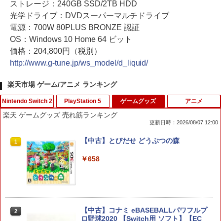
ストレージ：240GB SSD/2TB HDD
光学ドライブ：DVDスーパーマルチドライブ
電源：700W 80PLUS BRONZE 認証
OS：Windows 10 Home 64 ビット
価格：204,800円（税別）
http://www.g-tune.jp/ws_model/d_liquid/
楽天市場 ゲーム/アニメ ランキング
Nintendo Switch 2
PlayStation 5
ゲームグッズ
アニメ
楽天 ゲームグッズ 売れ筋ランキング
更新日時：2026/08/07 12:00
【特典】ドラゴンクエストモンスターズ
【送料無料】(18in1)PS5 コントローラ
【中古】とびだせ どうぶつの森
1
1
1
4 枯れ木の国のビアンカ・フローラ S
ー 修理 ps5 コントローラー 修理キット
witch2版(【早期購入封入特典】冒険ス
ps5 コントローラー ゴム 交換 導電性 L1
￥658
タートダッシュセット)
L2 R1 R2 トリガー ブラック スプリング
付き 互換部品PS5コントローラー交換用
ボタン
￥7,623
￥1,479
【中古】コナミ eBASEBALLパワフルプ
2
ロ野球2020 【Switch用 ソフト】【EC
任天堂 【Switch2】ゼルダの伝説 ブレス
2