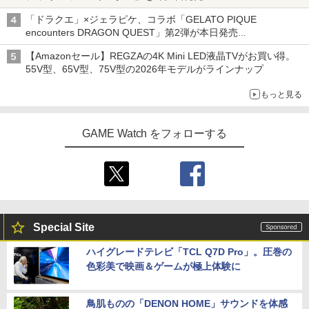
「特製ガーリックマヨソース」を使用した超大型チーズバーガー
「ドラクエ」×ジェラピケ、コラボ「GELATO PIQUE
encounters DRAGON QUEST」第2弾が本日発売
アイスカップに入ったスライムやわたぼう、ベビーサタンなどが
【Amazonセール】REGZAの4K Mini LED液晶TVがお買い得。
オリジナルアートで登場
55V型、65V型、75V型の2026年モデルがラインナップ
もっと見る
GAME Watch をフォローする
Special Site
ハイグレードテレビ「TCL Q7D Pro」。圧巻の
色彩美で映画＆ゲームが極上体験に
鳥肌ものの「DENON HOME」サウンドを体感