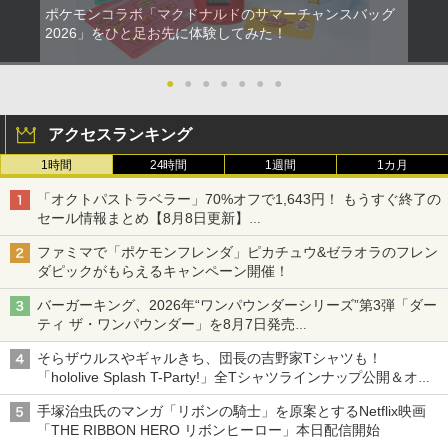
ポケモンコラボ「マクドナルドのサマーチャンスバッグ
2026」をひと足お先に体験してみた！
●
●
●
●
●
●
●
アクセスランキング
1時間
24時間
1週間
1カ月
「オクトパストラベラー」70%オフで1,643円！ もうすぐ終了の
セール情報まとめ【8月8日更新】
ニンテンドーeショップでは「大神 絶景版」が67%オフで990円
ファミマで「ポケモンフレンダ」ピカチュウ&ゼラオラのフレン
ダピックがもらえるキャンペーン開催！
バーガーキング、2026年“ワンパウンダーシリーズ”第3弾「ダー
ティ ザ・ワンパウンダー」を8月7日発売
「特製ガーリックマヨソース」を使用した超大型チーズバーガー
そらザウルスやギャルきち、団長の吉野家Tシャツも！
「hololive Splash T-Party!」全Tシャツラインナップ公開＆オン
ライン販売開始
手塚治虫氏のマンガ「リボンの騎士」を原案とするNetflix映画
「THE RIBBON HERO リボンヒーロー」本日配信開始