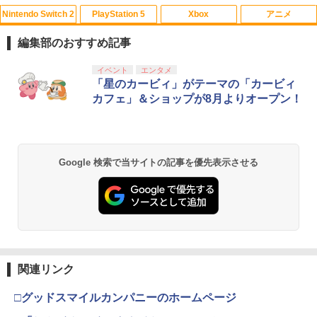
Nintendo Switch 2
PlayStation 5
Xbox
アニメ
【中古】PS5龍が如く8外伝 Pirates i
【中古】グランド・セフト・オートV
バイオハザード:ヴェンデッタ スペシャ
1
1
1
n Hawaii
【CEROレーティング「Z」】 - PS3
ル・プライス【Blu-ray】 [ ケビン・ドー
編集部のおすすめ記事
マン ]
￥1,989
￥446
スプラトゥーン レイダース|オンライン
PlayStation 5 デジタル・エディション
【純正品】Xbox ワイヤレス コントロー
劇場版「鬼滅の刃」無限城編 第一章 猗
イベント
エンタメ
1
1
1
1
￥1,369
コード版
日本語専用 Console Language: Japan
ラー + USB-C® ケーブル
窩座再来 通常版 [Blu-ray]
「星のカービィ」がテーマの「カービィ
ese only (CFI-2200B01)
カフェ」＆ショップが8月よりオープン！
￥5,832
￥8,300
￥3,982
￥55,000
ソニー・インタラクティブエンタテイン
【中古】WinningPost 4
バイオハザード:インフィニット ダーク
2
2
2
メント 【PS5】Marvel’s Spider-Man 2
ネス スペシャル・プライス【Blu-ray】 [
通常版 [ECJS-00035 PS5 マーベルス
株式会社カプコン ]
￥549
パイダーマン2 ツウジョウ]【MARVELC
【純正品】Xbox ワイヤレス コントロー
2
Google 検索で当サイトの記事を優先表示させる
スプラトゥーン レイダース -Switch2
劇場版「鬼滅の刃」無限城編 第一章 猗
orner】
Beast of Reincarnation -PS5 【特典】
ラー (ロボット ホワイト)
2
2
2
￥1,369
窩座再来 通常版 [DVD]
プロダクトコード 封入
￥6,446
￥3,980
￥7,681
￥3,523
￥7,286
PS Vita 2000 アナログスティック・スラ
3
バイオハザード:デスアイランド スペシ
3
イドパッド修理用基板 部品 パーツ L R
ャル・プライス【Blu-ray】 [ 羽住英一郎
互換 黒 ブラック オリジナルウエス スラ
【中古】PS5ソフト ドラゴンクエストVII
【純正品】Xbox ワイヤレス コントロー
]
3
3
イドパッド
Reimagined
ラー (カーボンブラック)
関連リンク
Nintendo Switch 2(日本語・国内専用)
【Amazon.co.jp限定】劇場版モノノ怪
【純正品】ディスクドライブ(CFI-ZDD1
3
3
3
￥1,369
第三章 蛇神 (Amazon.co.jp限定オリジ
J) PlayStation 5
￥750
￥4,320
￥8,020
ナル三方背収納ケース付きコレクション)
￥55,491
□グッドスマイルカンパニーのホームページ
(オリジナル特典:オリジナル巾着＋メー
￥11,980