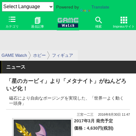
Powered by
Translate
カテゴリ
過去記事
検索
Impressサイト
GAME Watch
ホビー
フィギュア
ニュース
「星のカービィ」より「メタナイト」がねんどろ
いど化！
磁石により自由なポージングを実現した、「世界一よく動く
一頭身」
三宮一二三
2016年8月30日 11:47
2017年3月 発売予定
価格：4,630円(税別)