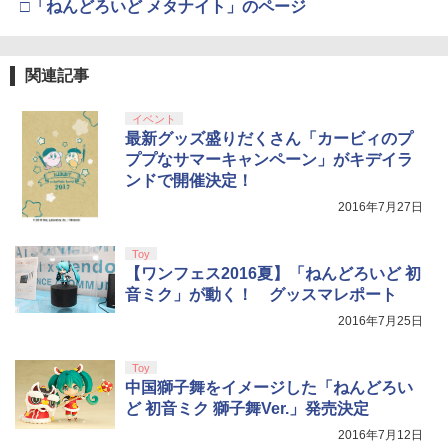
カー特典:【坤と離】二振りの剣、十翼よ
□「ねんどろいど メタナイト」のページ
新劇場版銀魂 -吉原大炎上ー (通常版)【B
4
り来たる！スタジオ描き下ろしイラスト
【中古】桃太郎電鉄15 五大ボンビー登
【純正品】Xbox 充電式バッテリー + US
4
lu-ray】 [ 杉田智和 ]
4
ボード付) [Blu-ray]
【特典】ドラゴンズドグマ 2：ダークア
場!の巻
B-C ケーブル
4
リズン PS5版(【早期購入封入特典】D
【純正品】DualSense ワイヤレスコン
ニンテンドープリペイド番号 9000円|オ
4
￥4,118
4
￥10,780
関連記事
Lコード)
トローラー ミッドナイト ブラック(CFI-
￥857
ンラインコード版
￥2,618
ZCT2J01)
￥5,090
￥9,000
イベント
￥10,737
最新グッズ盛りだくさん「カービィのプ
劇場版「鬼滅の刃」無限城編 第一章 猗
4
アニプレックス ブルーレイディスク
ププなサマーキャンペーン」がキデイラ
5
窩座再来 完全生産限定版 [Blu-ray]
【中古】Nintendo リングフィット アド
【国内正規品】Thrustmaster スラスト
5
劇場版「鬼滅の刃」無限列車編 通常版
5
ンドで開催決定！
ベンチャー [Nintendo Switch]【府中
シティーズ：スカイライン リマスター
マスター TH8S シフター - PC、PS4、P
ニンテンドープリペイド番号 5000円|オ
5
5
￥8,698
ル・シーニュ】保証期間1週間
ジャパン・スペシャル・エディション
【純正品】DualSense ワイヤレスコン
S5、PS5 Pro、Xbox One、Xbox Serie
2016年7月27日
ンラインコード版
5
￥4,400
トローラー(CFI-ZCT2J)
s X|S 対応の高精度 H パターン シフター
￥1,200
￥5,591
￥5,000
Toy
￥10,737
￥14,141
【ワンフェス2016夏】「ねんどろいど 初
【Amazon.co.jp限定】劇場版モノノ怪
5
音ミク」が動く！ グッスマレポート
第三章 蛇神 (オリジナル特典:オリジナル
巾着＋メーカー特典:【坤と離】二振りの
2016年7月25日
剣、十翼より来たる！スタジオ描き下ろ
しイラストボード付) [DVD]
Toy
中国獅子舞をイメージした「ねんどろい
￥8,800
ど 初音ミク 獅子舞Ver.」発売決定
2016年7月12日