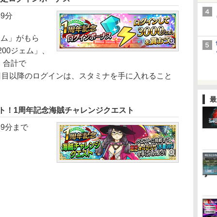
59分
ェム」がもら
200ジェム」、
、合計で
10日目以降のログインは、スタミナを手に入れること
最
」ゲット！1周年記念海賊チャレンジクエスト
59分まで