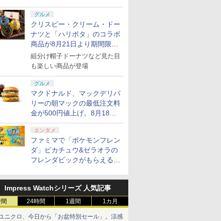
グルメ
クリスピー・クリーム・ドー
ナツと「ハリポタ」のコラボ
商品が8月21日より期間限定
で発売
組分け帽子ドーナツなど見た目
も楽しい商品が登場
グルメ
マクドナルド、マックデリバ
リーの朝マックの最低注文料
金が500円値上げ。8月18日
より1,500円から受付
エンタメ
ファミマで「ポケモンフレン
ダ」ピカチュウ&ゼラオラの
フレンダピックがもらえるキ
ャンペーン開催！
Impress Watchシリーズ 人気記事
時間
24時間
1週間
1カ月
ユニクロ、今日から「お盆特別セール」。涼感