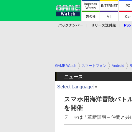
バックナンバー
リリース送付先
PS5
モバイル
eスポーツ
クラウド
PS
GAME Watch
スマートフォン
Android
ニュース
Select Language
▼
スマホ用海洋冒険バト
を開催
テーマは「革新証明～仲間と共