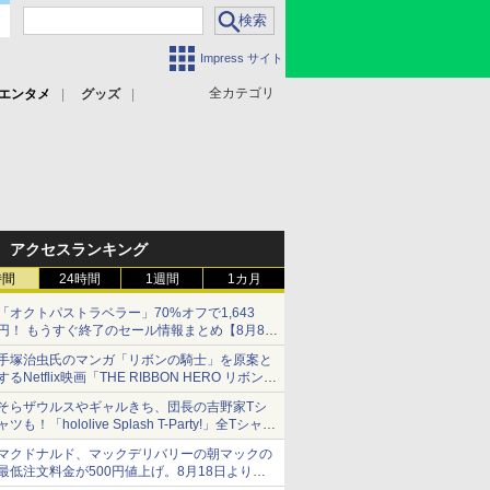
Impress サイト
全カテゴリ
エンタメ
グッズ
アクセスランキング
時間
24時間
1週間
1カ月
「オクトパストラベラー」70%オフで1,643
円！ もうすぐ終了のセール情報まとめ【8月8日
更新】
手塚治虫氏のマンガ「リボンの騎士」を原案と
ニンテンドーeショップでは「大神 絶景版」が
するNetflix映画「THE RIBBON HERO リボンヒ
67%オフで990円
ーロー」本日配信開始
そらザウルスやギャルきち、団長の吉野家Tシ
ャツも！「hololive Splash T-Party!」全Tシャツ
ラインナップ公開＆オンライン販売開始
マクドナルド、マックデリバリーの朝マックの
最低注文料金が500円値上げ。8月18日より
1,500円から受付