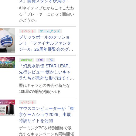
ス」開発スタジオが掲げ
る“AI活用の信念”とは？【講
AIネイティブだからこそこだわ
演レポート】
る「プレーヤーにとって面白い
かどうか」
イベント
ゲームグッズ
ブリッツボールのクッショ
ン！ 「ファイナルファンタ
ジーX」25周年展覧会のグッ
ズ情報が公開
Android
iOS
PC
「幻想水滸伝 STAR LEAP」
先行レビュー 懐かしいキャ
ラたちが意外な形で出てくる
シリーズ完全新作！
歴代キャラとの再会や新たな
108星の物語が描かれる
イベント
マウスコンピューターが「東
京ゲームショウ2026」出展
特設サイトを公開
ゲーミングPCを特別価格で販
売するキャンペーンも同時開催