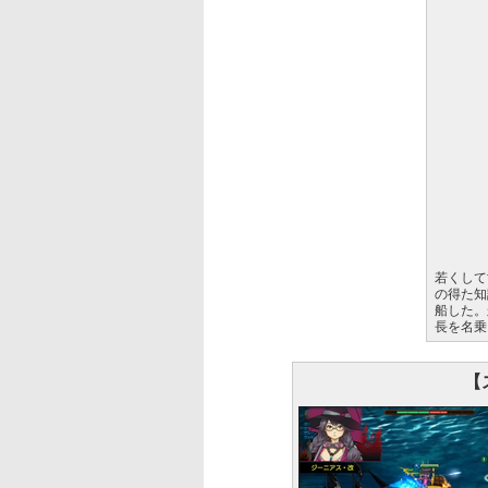
若くして
の得た知
船した。
長を名乗
【