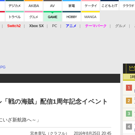
Switch2
Xbox SX
PC
アニメ
テーマパーク
グルメ
 Vita
3DS
アーケード
VR
RPG
1
ル「戦の海賊」配信1周年記念イベント
にいざ新航路へ～」
宮本章弘（クラフル）
2016年8月25日 20:45