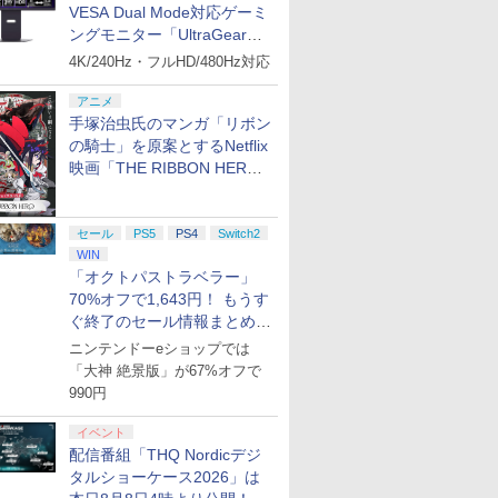
VESA Dual Mode対応ゲーミ
ングモニター「UltraGear
27G850A-B」がお買い得！
4K/240Hz・フルHD/480Hz対応
アニメ
手塚治虫氏のマンガ「リボン
の騎士」を原案とするNetflix
映画「THE RIBBON HERO
リボンヒーロー」本日配信開
始
セール
PS5
PS4
Switch2
WIN
「オクトパストラベラー」
70%オフで1,643円！ もうす
ぐ終了のセール情報まとめ
【8月8日更新】
ニンテンドーeショップでは
「大神 絶景版」が67%オフで
990円
イベント
配信番組「THQ Nordicデジ
タルショーケース2026」は