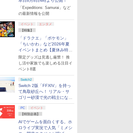
本日8月8日4時より公開！
「Expeditions: Samurai」など
の最新情報を公開
イベント
エンタメ
【特集】
「ドラクエ」「ポケモン」
「ちいかわ」など2026年夏
イベントまとめ【夏休み特
集】
限定グッズは見逃し厳禁！ 推
し活や家族でも楽しめる注目イ
ベント8選
Switch2
Switch 2版「FFXIV」を持っ
て鳥取砂丘へ！ リアル・サ
ゴリー砂漠で光の戦士になっ
てみた
PC
イベント
【特別企画】
AIでゲームを面白くする。ホ
ロライブ実況で人気「ミメシ