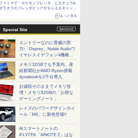
ファミマで「ポケモンフレンダ」ピカチュウ&
ゼラオラのフレンダピックがもらえるキャンペ
ーン開催！
もっと見る
Special Site
エントリーなのに脅威の実
力!「Osprey」Noble Audioワ
イヤレスイヤフォン4機種を
一気に聴く
メモリ32GBでも予算内。産
経新聞社がAMD Ryzen搭載
dynabookを2千台導入
お値段そのままでメモリ倍
増！メモリ32GBの「お得な
ゲーミングノート」
レイズのパワーデザインホイ
ール「M6」に新色登場!!
AIスマートノートの
iFLYTEK「AINOTE 2」はな