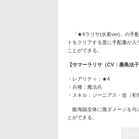
「★4ラリサ(水着ver)」の
トをクリアする度に手配書が入手で
ことができる。
【サマーラリサ（CV：桑島法
・レアリティ：★4
・兵種：魔法兵
・スキル：ジーニアス・改（初
敵海賊全体に微ダメージを与え
とができる。