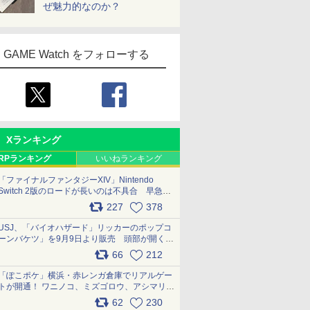
ぜ魅力的なのか？
GAME Watch をフォローする
Xランキング
RPランキング
いいねランキング
「ファイナルファンタジーXIV」Nintendo
Switch 2版のロードが長いのは不具合 早急に
アップデートできるよう対応中
227
378
pic.x.com/s9S3nRCAGa
USJ、「バイオハザード」リッカーのポップコ
ーンバケツ」を9月9日より販売 頭部が開く仕
組み。味は恐怖を堪のう「味噌フレーバー」
66
212
pic.x.com/81MuXGahVM
「ぽこポケ」横浜・赤レンガ倉庫でリアルゲー
トが開通！ ワニノコ、ミズゴロウ、アシマリ登
場シーンをレポート pic.x.com/LDgEByVl6D
62
230