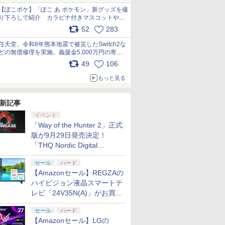
【ぽこポケ】「ぽこ あ ポケモン」新グッズを撮
り下ろしで紹介 カラビナ付きマスコットやス
クエアポーチが仲間入り
52
283
pic.x.com/XmVAgBxaW5
任天堂、令和8年熊本地震で被災したSwitch2な
どの無償修理を実施。義援金5,000万円の寄付
も発表 pic.x.com/BAYsMfUfUC
49
106
もっと見る
新記事
イベント
「Way of the Hunter 2」正式
版が9月29日発売決定！
「THQ Nordic Digital
Showcase 2026」まとめ
セール
ハード
【Amazonセール】REGZAの
ハイビジョン液晶スマートテ
レビ「24V35N(A)」がお買い
得！
セール
ハード
【Amazonセール】LGの