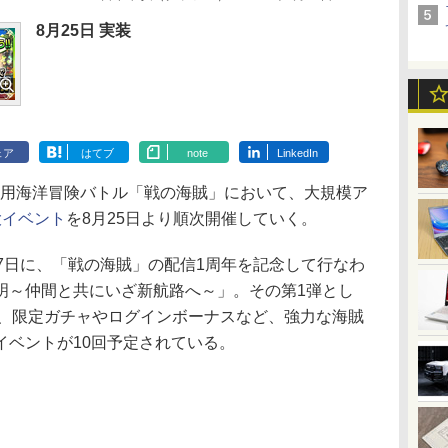
8月25日 実装
ェア
はてブ
note
LinkedIn
iOS用海洋冒険バトル「戦の海賊」において、大規模ア
大イベント
を8月25日より順次開催していく。
7日に、「戦の海賊」の配信1周年を記念して行なわ
明～仲間と共にいざ新航路へ～」。その第1弾とし
し、限定ガチャやログインボーナスなど、強力な海賊
イベントが10回予定されている。