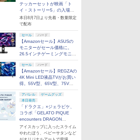
テッカーセットが映画「ト
イ・ストーリー5」の入場特
典として配布決定！
本日8月7日より先着・数量限定
で配布
セール
ハード
【Amazonセール】ASUSの
モニターがセール価格に。
26.5インチゲーミングモニタ
ー「ROG Strix OLED
セール
ハード
XG27ACDMS」限定モデルも
7
7
【Amazonセール】REGZAの
8
8
9
9
10
10
お買い得
4K Mini LED液晶TVがお買い
得。55V型、65V型、75V型
の2026年モデルがラインナ
アパレル
ゲームグッズ
ップ
本日発売
「ドラクエ」×ジェラピケ、
コラボ「GELATO PIQUE
ラチナ会
der-Man 2
SanDisk サンディスク
【PowerA 公式スト
【楽天ブックス限定特
【中古】DEATH
Nintendo Switch 2
DEATH STRANDING
【即納可能
モス 【PS5
ントリー
microSD Express
ア】パワーエー チャー
典】ファイアーエムブ
STRANDING 2： ON
Proコントローラー
2: ON THE BEACH
【NS2H】N
FIGHTERS
encounters DRAGON
倍！】
Card 256GB for
ジングステーション
レム 万紫千紅(アクリ
THE BEACHソフト:プ
Switch 2
COLLEC
QUEST」第2弾が本日発売
アイスカップに入ったスライム
￥9,980
￥4,889
ndo
Nintendo Switch 2
for PlayStation
ルパズルブロック（キ
レイステーション5ソフ
ーラー
版 [ELJM-
￥9,800
￥4,400
￥9,980
￥4,480
￥9,980
￥5,120
やわたぼう、ベビーサタンなど
ゲームソフト
BEE-A-SD01A
Portal™ リモートプレ
ーホルダーチェーン
ト／アクション・ゲー
ライデンフ
がオリジナルアートで登場
 ワールド
Switch2 microSDカー
イヤー with ルメクト
付）)
ム
リミックス