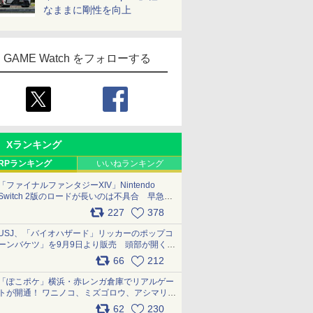
なままに剛性を向上
GAME Watch をフォローする
Xランキング
RPランキング
いいねランキング
「ファイナルファンタジーXIV」Nintendo
Switch 2版のロードが長いのは不具合 早急に
アップデートできるよう対応中
227
378
pic.x.com/s9S3nRCAGa
USJ、「バイオハザード」リッカーのポップコ
ーンバケツ」を9月9日より販売 頭部が開く仕
組み。味は恐怖を堪のう「味噌フレーバー」
66
212
pic.x.com/81MuXGahVM
「ぽこポケ」横浜・赤レンガ倉庫でリアルゲー
トが開通！ ワニノコ、ミズゴロウ、アシマリ登
場シーンをレポート pic.x.com/LDgEByVl6D
62
230