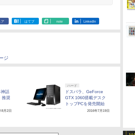
ェア
はてブ
note
LinkedIn
のページ
ハード
界神話
ドスパラ、GeForce
-」推奨
GTX 1060搭載デスク
トップPCを発売開始
6年8月2日
2016年7月19日