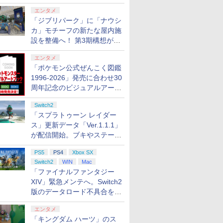
ロする夏のスパークル」がス
エンタメ
タート
「ジブリパーク」に「ナウシ
カ」モチーフの新たな屋内施
設を整備へ！ 第3期構想が公
開
エンタメ
「ポケモン公式ぜんこく図鑑
1996-2026」発売に合わせ30
周年記念のビジュアルアート
ブック3冊同時発売が決定
Switch2
「スプラトゥーン レイダー
ス」更新データ「Ver.1.1.1」
が配信開始。ブキやステージ
に関する不具合を修正
PS5
PS4
Xbox SX
Switch2
WIN
Mac
「ファイナルファンタジー
XIV」緊急メンテへ。Switch2
版のデータロード不具合を最
適化
エンタメ
「キングダム ハーツ」のス