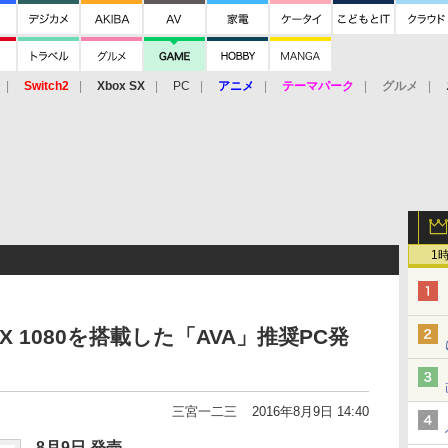
Switch2
Xbox SX
PC
アニメ
テーマパーク
グルメ
 Vita
3DS
アーケード
VR
1
TX 1080を搭載した「AVA」推奨PC発
三宮一二三
2016年8月9日 14:40
8月9日 発売