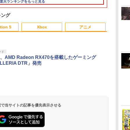
楽天ランキングをもっと見る
5
証の対象外となりま
Switch スイッチ コン
ツウジョウ]
BEE-P-AAAA
す。
トローラー 無線 連射
【MARVELCorner】
（Nintendo S
連射ホールド 連射機能
専用）
キング
背面ボタン 充電 スプ
3
3
4
4
5
5
6
6
ラレイダース スプラ
tion 5
Xbox
アニメ
3
3
3
3
4
4
4
4
5
5
5
5
6
6
6
6
ード
AMD Radeon RX470を搭載したゲーミング
LLERIA DTR」発売
ン
】
【中古】乙女的恋革命
【中古】【Blu－ray】
【即日出荷】ゲーム用
【中古】【Blu－ray】
SteamDeck用 本体分
【中古】【Blu−ray】
天の声バンク 
【中古】【Blu
 4
★ラブレボ!!
輪るピングドラム 3
アナログスティックカ
輪るピングドラム
解工具セット ネジ・工
輪るピングドラム
ジン Huカー
輪るピングド
特集
特典CD・解説書・特集
バー すやすや コリラ
2 特典CD・解説書・
具9点 ネジ8本セット
5 特典CD・解説書・
ソフト 【中古
特典CD・解
￥605
枚付
本・ポストカード3枚付
ックマ アローン ALG-
特集本・ポストカード
特集本・ポストカード
本・ポストカ
￥385
￥972
￥660
￥1,180
￥660
￥1,180
￥990
/ 幾原邦彦【監督】
NS2CAKKZZ
3枚付 / 幾原邦彦【監
3枚付 / 幾原邦彦【監
/ 幾原邦彦【
ダ
ー
無
Nintendo Switch 2(日
【純正品】ディスクド
【純正品】Xbox ワイ
劇場版「鬼滅の刃」無
ニンテンドープリペイ
【純正品】DualSense
【純正品】Xbox 充電
劇場版「鬼滅の刃」無
ニンテンドープリペイ
【純正品】DualSense
【純正品】Xbox ワイ
【Amazon.co.jp限
ニンテンドー
プレイステー
【純正品】Xbox
【Amazon.co
督】
督】
コ
座再
本語・国内専用)
ライブ(CFI-ZDD1J)
ヤレス コントローラー
限城編 第一章 猗窩座再
ド番号 9000円|オンラ
ワイヤレスコントロー
式バッテリー + USB-C
限城編 第一章 猗窩座
ド番号 5000円|オンラ
ワイヤレスコントロー
ヤレス コントローラー
定】劇場版モノノ怪 第
ド番号 1000
トアチケット 10
ワイヤレス 
定】劇場版モ
コ
フト
PlayStation 5
(ロボット ホワイト)
来 通常版 [DVD]
インコード版
ラー ミッドナイト ブ
ケーブル
再来 完全生産限定版
インコード版
ラー(CFI-ZCT2J)
(カーボンブラック)
三章 蛇神 (オリジナル
インコード版
オンラインコ
ラー Series 2
三章 蛇神 (
￥55,871
ン
ラック(CFI-ZCT2J01)
[Blu-ray]
特典:オリジナル巾着＋
Edition (ホ
特典:オリジ
 検索で当サイトの記事を優先表示させる
￥11,849
￥7,681
￥3,523
￥9,000
￥10,737
￥2,618
￥8,698
￥5,000
￥10,737
￥8,020
￥8,800
￥1,000
￥10,000
￥18,753
￥9,900
メーカー特典:【坤と
メーカー特典
離】二振りの剣、十翼
離】二振りの
より来たる！スタジオ
より来たる！
描き下ろしイラストボ
描き下ろしイ
ード付) [DVD]
ード付) [Blu-r