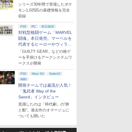
シリーズ30年間で登場したポケ
モン1,025匹の基礎情報を完全
収録
PS5
PC
本日発売
対戦型格闘ゲーム「MARVEL
闘魂」本日発売。マーベルを
代表するヒーローやヴィラン
たちが登場
「GUILTY GEAR」などの格ゲ
ーを手掛けるアークシステムワ
ークスが開発
PS5
Xbox SX
Switch2
WIN
開発チームでは巌流が人気！
「鬼武者 Way of the
Sword」インタビュー
意識したのは「時代劇」の“静
と動”。過去作のオマージュに
ついても聞いた