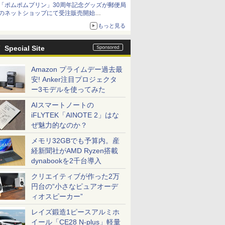
「ポムポムプリン」30周年記念グッズが郵便局
のネットショップにて受注販売開始
「おもちもちもちクッション」など今年だけの
もっと見る
限定商品が登場
Special Site
Amazon プライムデー過去最
安! Anker注目プロジェクタ
ー3モデルを使ってみた
AIスマートノートの
iFLYTEK「AINOTE 2」はな
ぜ魅力的なのか？
メモリ32GBでも予算内。産
経新聞社がAMD Ryzen搭載
dynabookを2千台導入
クリエイティブが作った2万
円台の“小さなピュアオーデ
ィオスピーカー”
レイズ鍛造1ピースアルミホ
イール「CE28 N-plus」軽量