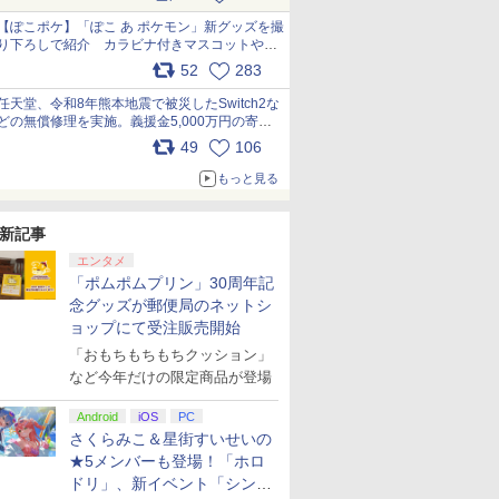
【ぽこポケ】「ぽこ あ ポケモン」新グッズを撮
り下ろしで紹介 カラビナ付きマスコットやス
クエアポーチが仲間入り
52
283
pic.x.com/XmVAgBxaW5
任天堂、令和8年熊本地震で被災したSwitch2な
どの無償修理を実施。義援金5,000万円の寄付
も発表 pic.x.com/BAYsMfUfUC
49
106
もっと見る
新記事
エンタメ
「ポムポムプリン」30周年記
念グッズが郵便局のネットシ
ョップにて受注販売開始
「おもちもちもちクッション」
など今年だけの限定商品が登場
Android
iOS
PC
さくらみこ＆星街すいせいの
★5メンバーも登場！「ホロ
ドリ」、新イベント「シンク