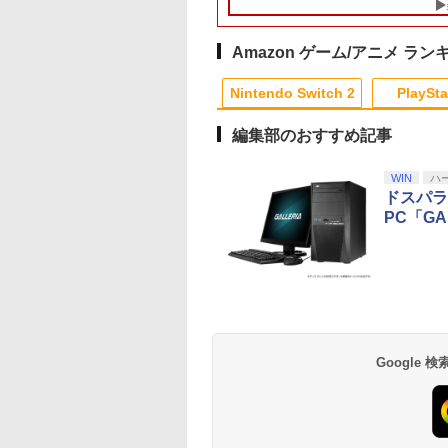
ン ツウジョウ]
ノデンセツ ティア-ズ
プレイステーション
オブ ザ キングダム]
PlayStation 5
Amazon ゲーム/アニメ ラン
10
10
1
1
2
2
Nintendo Switch 2
PlaySta
編集部のおすすめ記事
10
10
10
10
1
1
1
1
2
2
2
2
WIN
ハ
ドスパラ、
PC「GA
witch] ポケットモン
古】 ズートピア
脳遊記 【 頭の体操 脳
【中古】【未使用品】
【中古】ニード・フォ
【中古】【Blu−ray】
【中古】ルイージマ
【中古】【Blu−ray
ー スカーレット・
ンタル落ち] [Blu-
トレ 脳のトレーニング
トイ・ストーリー2
ー・スピード アンダー
輪るピングドラム 1
ション2
輪るピングドラム
オレット ゼロの秘
] [ブルーレイ]
脳活グッズ 麻雀 将棋
[DVDのみ]
カバー
特典CD・解説書・特集
特典CD・解説書・
￥468
（ダウンロード版）
囲碁 競走馬育成 RPG
本・ポストカード3枚付
本・ポストカード3
500
900
￥9,168
￥2,780
￥465
￥330
￥330
,200ポイントまでご
ソフト不要 名作ゲーム
/ 幾原邦彦【監督】
/ 幾原邦彦【監督】
テンドープリペイ
イステーション ス
eSir G7 HE 有線
版モノノ怪 第三章
ニンテンドープリペイ
【Amazon.co.jp限
HyperX Clutch
ヤマトよ永遠に
スプラトゥーン レイダ
PlayStation 5 デジタ
【純正品】Xbox ワイ
【Amazon.co.jp限
スプラトゥーン レイ
Beast of
Xbox プリペイドカ
劇場版「鬼滅の刃」
可
のうゆうき テレビゲー
号 2000円|オンラ
チケット 15,000円
ムコントローラー
[Blu-ray]
ド番号 3000円|オンラ
定】 Logicool G ハン
Gladiate Xbox公式ラ
REBEL3199 7 [Blu-
ース|オンラインコード
ル・エディション 日本
ヤレス コントローラー
定】劇場版モノノ怪 第
ース -Switch2
Reincarnation -PS5
ド 5,000円 デジタル
限城編 第一章 猗窩
ム TVゲーム 】
コード版
ンラインコード版
X Series X|S
インコード版
コン G923 グランツー
イセンス ゲーミング
ray]
版
語専用 Console
+ USB-C® ケーブル
三章 蛇神
【特典】プロダクト
ード 【旧 Xbox ギ
来 通常版 [Blu-ray]
900
￥6,455
X One Windows
リスモ7 Forza
コントローラー 有線
Language: Japanese
(Amazon.co.jp限定オ
ード 封入
カード】 [オンライ
Google
000
,000
在庫切れです。
￥3,000
￥38,800
￥4,980
￥8,760
￥5,832
￥55,000
￥8,300
￥10,780
￥7,286
￥5,000
￥3,964
/11用 PCコントロー
Horizon 6 G923d
日本正規代理店品
only (CFI-2200B01)
リジナル三方背収納ケ
コード]
ゲームパッド ホー
6L366AA
ース付きコレクション)
果スティック付き
(オリジナル特典:オリ
オゲームコントロ
ジナル巾着＋メーカー
ー（ブラック）
特典:【坤と離】二振り