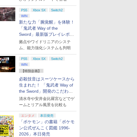
A
ド microSD Express
ラ【PlayStation®公式
ン ツウジョ
witch 2
Nintendo任天堂ライセ
ライセンス商品】送料
PS5
Xbox SX
Switch2
ンス 高速転送 UHS-I互
無料 国内2年保証
WIN
換 ゲーム保存 メモリー
新たな力「腕覚醒」を体験！
7
7
8
8
9
9
10
10
カード 国内正規品
「鬼武者 Way of the
4523052030185
Sword」最新版プレイレポー
ト
拠点やワイドリニアのシステ
ム、能力強化システムも判明
7
7
7
7
8
8
8
8
9
9
9
9
10
10
10
10
PS5
Xbox SX
Switch2
WIN
PCエン
−ray】
太鼓の達人 マイバチ用
Mr.エアブラシスタンド
Switch2 ケース 即納
【中古】輪るピングド
[Switch] ポケットモン
【中古】 ズートピア
脳遊記 【 
【中古】【
【特別企画】
ド ゲーム
ラム 6
ケース SSS
模型用塗装用具 PS231
スイッチ2 Nintendo
ラム 8（期間限定
スター スカーレット・
[レンタル落ち] [Blu-
トレ 脳の
トイ・スト
】
説書・特集
Switch Lite 対応 スイ
版）/Blu−ray
バイオレット ゼロの秘
ray] [ブルーレイ]
脳活グッズ
[DVDのみ]
必殺技音はスーツケースから
￥1,780
￥1,202
ード3枚付
ッチ スイッチツー ニン
Disc/KIXA-90139
宝 （ダウンロード版）
囲碁 競走馬
生まれた！ 「鬼武者 Way of
￥1,100
￥1,770
￥3,500
￥1,900
￥9,168
￥2,780
監督】
テンドー カバー ポーチ
※3,200ポイントまでご
ソフト不要
the Sword」開発のこだわり
プリペイ
ション ス
 Elite
.jp限
ニンテンドープリペイ
PlayStation 5 デジタ
【国内正規品】
『映画 ラブライブ！蓮
ぽこ あ ポケモン エキ
プレイステーション ス
Xbox プリペイドカー
劇場版「鬼滅の刃」無
ニンテンドープリペイ
プレイステーション ス
GameSir G7 HE 有線
劇場版モノノ怪 第三章
ニンテンド
【Amazon.
HyperX Cl
ヤマトよ永
キャリングケース 新型
利用可
のうゆうき
を目撃！
円|オンラ
,000円|
コントロー
ノノ怪 第
ド番号 500円|オンライ
ル・エディション 日本
Thrustmaster スラス
ノ空女学院スクールア
スパンションパス|オン
トアチケット 3,000円|
ド 2,000円 デジタルコ
限城編 第一章 猗窩座再
ド番号 2000円|オンラ
トアチケット 15,000円
ゲームコントローラー
蛇神 [Blu-ray]
ド番号 30
定】 Logic
Gladiate
REBEL3199
ジョイコン ソフト ケー
ム TVゲー
清水寺や安井金比羅宮などでゲ
ード版
 Core
オリジナル
ンコード版
語専用 (CFI-2200B01)
トマスター TH8S シフ
イドルクラブ Bloom
ラインコード版
オンラインコード版
ード 【旧 Xbox ギフト
来 完全生産限定版
インコード版
|オンラインコード版
XBOX Series X|S
インコード
コン G92
イセンス 
ray]
ブルなど 収納可能 ギフ
ームとリアル風景を比較も
￥9,900
ワイト)
ナル巾着＋
+ ディスクドライブ
ター - PC、PS4、
Garden Party』Blu-
カード】 [オンライン
[DVD]
XBOX One Windows
リスモ7 Fo
コントロー
ト プレゼント シンプル
￥500
￥66,849
￥14,141
￥8,589
￥4,400
￥3,000
￥2,000
￥7,828
￥2,000
￥15,000
現在在庫切れです。
￥3,000
￥38,800
￥4,980
￥8,760
:【坤と
(CFI-ZDD1J) セット
PS5、PS5 Pro、Xbox
ray（特装限定版）
コード]
10/11用 PCコントロー
Horizon 6
日本正規代
無地 黒 ピンク 黄色 赤
エンタメ
本日発売
剣、十翼
One、Xbox Series X|S
ラーゲームパッド ホー
6L366AA
青 送料無料
「ポケモン」の書籍「ポケモ
スタジオ
対応の高精度 H パター
ル効果スティック付き
ン公式ぜんこく図鑑 1996-
ラストボ
ン シフター
ビデオゲームコントロ
2026」本日発売
ay]
ーラー（ブラック）