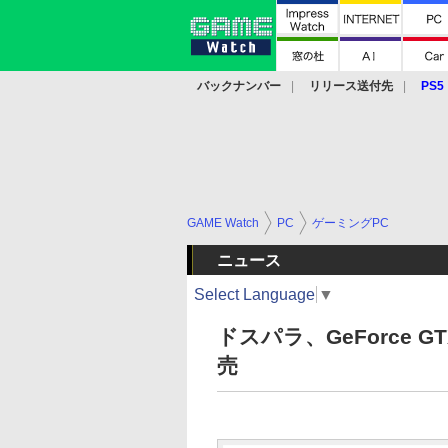
バックナンバー
リリース送付先
PS5
モバイル
eスポーツ
クラウド
PS
GAME Watch
PC
ゲーミングPC
ニュース
Select Language
▼
ドスパラ、GeForce G
売