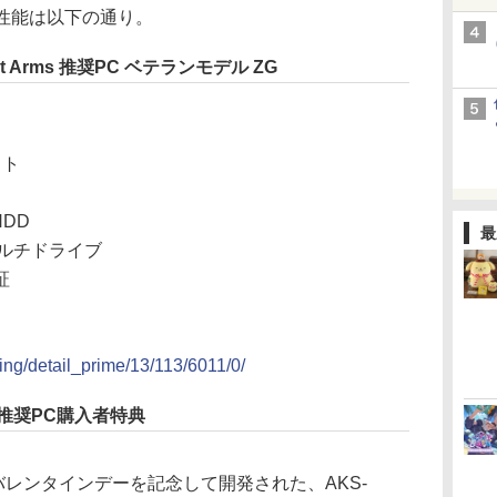
性能は以下の通り。
aliant Arms 推奨PC ベテランモデル ZG
ット
HDD
最
ルチドライブ
証
ing/detail_prime/13/113/6011/0/
Arms」推奨PC購入者特典
永久)：バレンタインデーを記念して開発された、AKS-