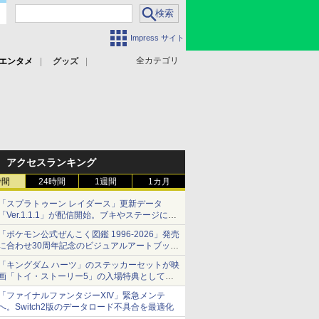
Impress サイト
全カテゴリ
エンタメ
グッズ
アクセスランキング
時間
24時間
1週間
1カ月
「スプラトゥーン レイダース」更新データ
「Ver.1.1.1」が配信開始。ブキやステージに関
する不具合を修正
「ポケモン公式ぜんこく図鑑 1996-2026」発売
に合わせ30周年記念のビジュアルアートブック
3冊同時発売が決定
「キングダム ハーツ」のステッカーセットが映
画「トイ・ストーリー5」の入場特典として配
布決定！
「ファイナルファンタジーXIV」緊急メンテ
本日8月7日より先着・数量限定で配布
へ。Switch2版のデータロード不具合を最適化