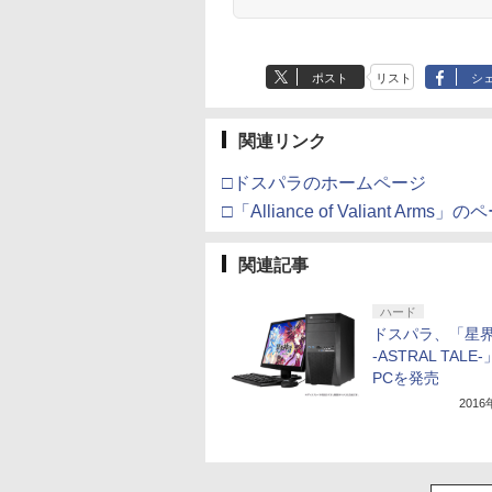
の剣、十翼より来た
る！スタジオ描き下ろ
しイラストボード付)
[Blu-ray]
ポスト
リスト
シ
関連リンク
□ドスパラのホームページ
□「Alliance of Valiant Arms」
関連記事
ハード
ドスパラ、「星
-ASTRAL TALE
PCを発売
201