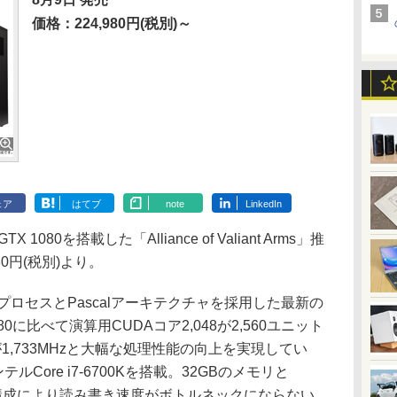
価格：224,980円(税別)～
ェア
はてブ
note
LinkedIn
1080を搭載した「Alliance of Valiant Arms」推
80円(税別)より。
16nmプロセスとPascalアーキテクチャを採用した最新の
 980に比べて演算用CUDAコア2,048が2,560ユニット
が1,733MHzと大幅な処理性能の向上を実現してい
Core i7-6700Kを搭載。32GBのメモリと
ジ構成により読み書き速度がボトルネックにならない