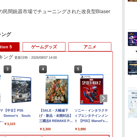
ドイツの民間銃器市場でチューニングされた改良型Blaser
キング
tion 5
ゲームグッズ
アニメ
ランキング
更新日時：2026/08/07 14:00
3
3
4
4
5
5
6
6
&マ
ELDEN RING
【中古】PS5
任天堂 ファイアーエム
【SALE・大幅値下
【ホリ公式】【任天堂
ソニー・インタラクテ
【ダイヤ・プ
Marvel's Spi
回
Tarnished Edition
Demon’s Souls
ブレム 万紫千紅
げ・新品・未開封品】
ライセンス商品】 スプ
ィブエンタテインメン
員様限定！エ
￥4,011
る
地震
Switch2版
【Switch 2】
三國志8 REMAKE PS5
ラトゥーン レイダース
ト 【PS5】Marvel’s
でポイント10
￥3,103
熱改
BEEPAACSA
【ポスト投函】 ※早期
ワイヤレスホリパッド
Spider-Man 2 通常版
【新品】Ninte
￥8,298
￥8,970
￥3,300
￥8,980
￥3,980
￥9,020
[BEEPAACSA]
購入なし ※セール品の
TURBO for Nintendo
[ECJS-00035 PS5 マー
Switch2 
対応
ため、返品及び製品保
Switch 2 おすすめ
ベルスパイダーマン2
マリオカート