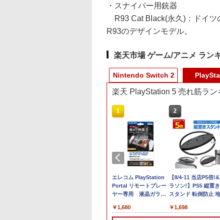
・スナイパー用銃器
R93 Cat Black(永久)：
R93のデザインモデル。
楽天市場 ゲーム/アニメ ラン
Nintendo Switch 2
PlaySta
楽天 PlayStation 5 売れ筋
10
10
1
1
2
2
tendo Switch 2
TH STRANDING
【即納可能】【新品】
モス 【PS5】RAIDEN
任天堂 【Switch2】ゼ
エレコム PlayStation
【特典】ほの暮しの
【8/4-11 当店P5倍!
oコントローラー
ON THE BEACH
【NS2H】Nintendo
FIGHTERS REMIX
ルダの伝説 ティアーズ
Portal リモートプレー
庭 switch2版(【初
ラソン!】PS5 縦置き
Switch 2 Proコントロ
COLLECTION 通常
オブ ザ キングダム
ヤー専用 液晶ガラス
外付特典】切り取れ
スタンド 転倒防止 
980
889
ーラー
版 [ELJM-30618 PS5
Nintendo Switch 2
フィルム/スーパーAR/
クリアカード)
対策 傷付き防止 放
￥9,980
￥5,120
￥7,830
￥1,680
￥8,118
￥1,698
ライデンファイタ-ズ
Edition [NXS-P-
高透明 [GM-
善 簡単取り付け Ps5
リミックス コレクショ
AXN7B NSW2 ゼルダ
P5P23FLGAR]
Slim/Ps5 Pro/Ps5 