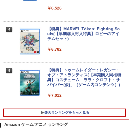
￥8,582
￥6,526
コーエーテクモゲームス 【封入特典付】
【特典】MARVEL Tōkon: Fighting So
4
4
【Switch2】進撃の巨人3 通常版 [POT-P
uls(【早期購入封入特典】ロビーのアイ
-ABA7A NSW2 シンゲキノキョジン 3 ツ
テムセット)
ウジョウ]
￥6,782
￥8,710
【特典】トゥームレイダー：レガシー・
5
スーパーボンバーマン コレクション Nin
オブ・アトランティス(【早期購入同梱特
5
tendo Switch 2 Edition 日本限定版
典】コスチューム「ララ・クロフト・サ
バイバー(仮)」（ゲーム内コンテンツ）)
￥9,801
￥7,012
楽天ランキングをもっと見る
Amazon ゲーム/アニメ ランキング