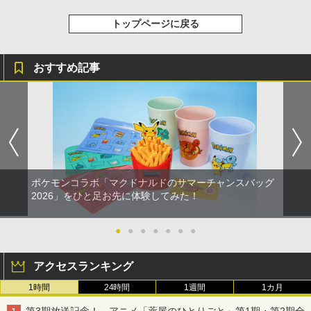
トップページに戻る
おすすめ記事
ポケモンコラボ「マクドナルドのサマーチャンスバッグ
2026」をひと足お先に体験してみた！
●
●
●
●
●
●
●
アクセスランキング
1時間
24時間
1週間
1カ月