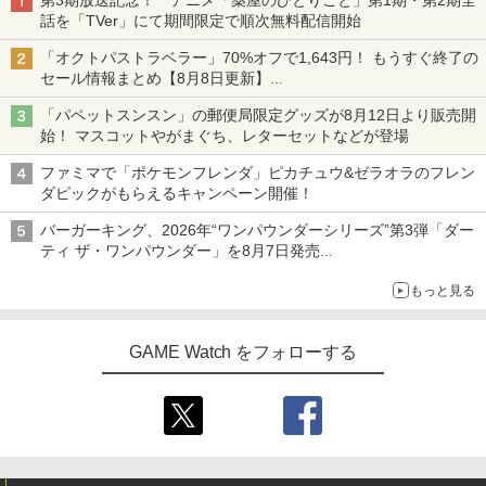
第3期放送記念！ アニメ「薬屋のひとりごと」第1期・第2期全
話を「TVer」にて期間限定で順次無料配信開始
「オクトパストラベラー」70%オフで1,643円！ もうすぐ終了の
セール情報まとめ【8月8日更新】
ニンテンドーeショップでは「大神 絶景版」が67%オフで990円
「パペットスンスン」の郵便局限定グッズが8月12日より販売開
始！ マスコットやがまぐち、レターセットなどが登場
ファミマで「ポケモンフレンダ」ピカチュウ&ゼラオラのフレン
ダピックがもらえるキャンペーン開催！
バーガーキング、2026年“ワンパウンダーシリーズ”第3弾「ダー
ティ ザ・ワンパウンダー」を8月7日発売
「特製ガーリックマヨソース」を使用した超大型チーズバーガー
もっと見る
GAME Watch をフォローする