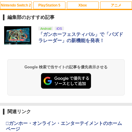
Nintendo Switch 2
PlayStation 5
Xbox
アニメ
【即納可能】【新品】おそ松さん トッテ
【送料無料】劇場版「鬼滅の刃」無限城
1
1
ィエプロン★アニメ『第3期』決定☆ア
編 第一章 猗窩座再来(通常版)【Blu-ra
編集部のおすすめ記事
ウトレットSALE★
y】/アニメーション[Blu-ray]【返品種別
A】
スプラトゥーン レイダース|オンライン
PlayStation 5 デジタル・エディション
【純正品】Xbox ワイヤレス コントロー
劇場版「鬼滅の刃」無限城編 第一章 猗
Android
iOS
1
1
1
1
￥500
コード版
日本語専用 Console Language: Japan
ラー + USB-C® ケーブル
窩座再来 通常版 [Blu-ray]
「ガンホーフェスティバル」で「パズド
￥4,400
ese only (CFI-2200B01)
ラレーダー」の新機能を発表！
￥5,832
￥8,300
￥3,982
￥55,000
【新品】おそ松さん 推し松トートバッグ
2
B(松マーク/カラ松)★アニメ『第3期』決
【通常版 Blu-ray/DVD】【場面写クリア
2
定☆アウトレットSALE★[別倉庫から取
カード3枚セット（竈門炭治郎、冨岡義
【純正品】Xbox ワイヤレス コントロー
り寄せ]
勇、猗窩座）】 劇場版「鬼滅の刃」無限
2
Google 検索で当サイトの記事を優先表示させる
スプラトゥーン レイダース -Switch2
劇場版「鬼滅の刃」無限城編 第一章 猗
Beast of Reincarnation -PS5 【特典】
ラー (ロボット ホワイト)
2
2
城編 第一章 猗窩座再来
2
窩座再来 通常版 [DVD]
プロダクトコード 封入
￥520
￥6,447
￥7,681
￥7,450
￥3,523
￥7,286
【中古】ニル・アドミラリの天秤 クロユ
3
【純正品】Xbox ワイヤレス コントロー
リ炎陽譚 限定版 予約特典(ドラマCD) 付
新劇場版銀魂 -吉原大炎上ー (完全生産限
3
3
ラー (カーボンブラック)
- PSVita
定版)【Blu-ray】 [ 杉田智和 ]
関連リンク
Nintendo Switch 2(日本語・国内専用)
【Amazon.co.jp限定】劇場版モノノ怪
【純正品】ディスクドライブ(CFI-ZDD1
3
3
3
第三章 蛇神 (Amazon.co.jp限定オリジ
J) PlayStation 5
￥8,020
￥1,387
￥7,722
ナル三方背収納ケース付きコレクション)
￥55,491
□ガンホー・オンライン・エンターテイメントのホーム
(オリジナル特典:オリジナル巾着＋メー
￥11,849
ページ