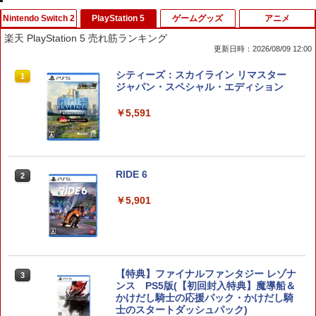
Nintendo Switch 2
PlayStation 5
ゲームグッズ
アニメ
楽天 PlayStation 5 売れ筋ランキング
更新日時：2026/08/09 12:00
フロム・ソフトウェア 【封入特典付】
シティーズ：スカイライン リマスター
1
1
【Switch2】ELDEN RING Tarnished E
ジャパン・スペシャル・エディション
dition [POT-P-AAF6C NSW2 エルデン
リング タ-ニッシュエディション]
￥5,591
￥8,290
RIDE 6
2
ELDEN RING Tarnished Edition Swit
2
ch2版
￥5,901
￥8,298
【特典】ファイナルファンタジー レゾナ
3
ンス PS5版(【初回封入特典】魔導船＆
ダービースタリオン2 【Switch2】 POT-
3
かけだし騎士の応援パック・かけだし騎
P-AB73A
士のスタートダッシュパック)