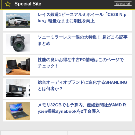
Special Site
レイズ鍛造1ピースアルミホイール「CE28 N-p
lus」軽量なままに剛性を向上
ソニーミラーレス一眼の大特集！ 見どころ記事
まとめ
性能の良いお得な中古PC情報はこのページで
チェック！
総合オーディオブランドに進化するSHANLING
とは何者か？
メモリ32GBでも予算内。産経新聞社がAMD R
yzen搭載dynabookを2千台導入