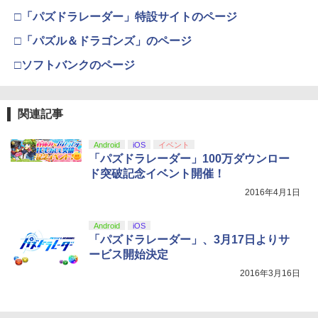
カー特典:【坤と離】二振りの剣、十翼よ
り来たる！スタジオ描き下ろしイラスト
□「パズドラレーダー」特設サイトのページ
【純正品】Xbox 充電式バッテリー + US
【中古】ファイアーエムブレムif 白夜王
4
4
ボード付) [Blu-ray]
外科医エリーゼ 4【Blu-ray】 [ yuin ]
B-C ケーブル
国
4
□「パズル＆ドラゴンズ」のページ
【純正品】DualSense ワイヤレスコン
ニンテンドープリペイド番号 9000円|オ
4
4
￥10,780
トローラー ミッドナイト ブラック(CFI-
ンラインコード版
￥7,920
￥2,618
￥2,820
□ソフトバンクのページ
ZCT2J01)
￥9,000
￥10,737
劇場版「鬼滅の刃」無限城編 第一章 猗
4
窩座再来 完全生産限定版 [Blu-ray]
関連記事
マラソン開催中 【 山崎実業 蓋付き重ね
5
【国内正規品】Thrustmaster スラスト
5
られるゲーム機器収納ケース スマート
外科医エリーゼ 3【Blu-ray】 [ yuin ]
マスター TH8S シフター - PC、PS4、P
ニンテンドープリペイド番号 5000円|オ
5
5
】 smart 小型ゲーム機収納 ボックス Sw
￥8,698
【純正品】DualSense ワイヤレスコン
S5、PS5 Pro、Xbox One、Xbox Serie
Android
iOS
イベント
ンラインコード版
5
itch スイッチ Lite 充電ドック ケーブル
トローラー(CFI-ZCT2J)
s X|S 対応の高精度 H パターン シフター
￥7,920
「パズドラレーダー」100万ダウンロー
コントローラー 周辺機器 蓋付き 一括収
￥5,000
ド突破記念イベント開催！
納 石こうボードピン 壁面 シンプル 公式
￥10,737
￥14,141
白 黒 10312 10313 YAMAZAKI
2016年4月1日
『映画 ラブライブ！蓮ノ空女学院スクー
5
￥3,190
ルアイドルクラブ Bloom Garden Part
y』Blu-ray（特装限定版）
Android
iOS
「パズドラレーダー」、3月17日よりサ
￥8,589
ービス開始決定
2016年3月16日