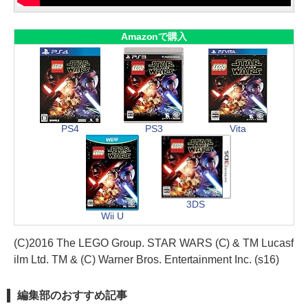
Amazonで購入
PS4
PS3
Vita
3DS
Wii U
(C)2016 The LEGO Group. STAR WARS (C) & TM Lucasf
ilm Ltd. TM & (C) Warner Bros. Entertainment Inc. (s16)
編集部のおすすめ記事