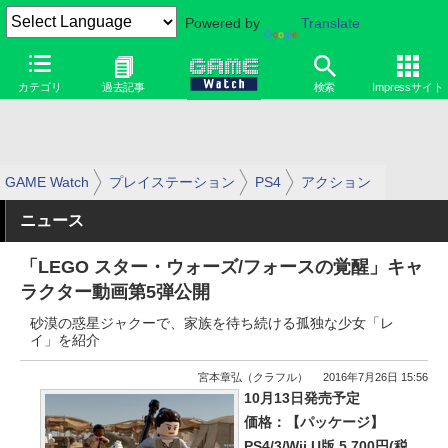
Powered by
Translate
カテゴリ
過去記事
検索
Impressサイト
GAME Watch
プレイステーション
PS4
アクション
ニュース
「LEGO スター・ウォーズ/フォースの覚醒」キャ
ラクター動画第5弾公開
砂漠の惑星ジャクーで、家族を待ち続ける孤独な少女「レ
イ」を紹介
宮本章弘（クラフル）
2016年7月26日 15:56
10月13日発売予定
価格：【パッケージ】
PS4/3/Wii U版 5,700円(税