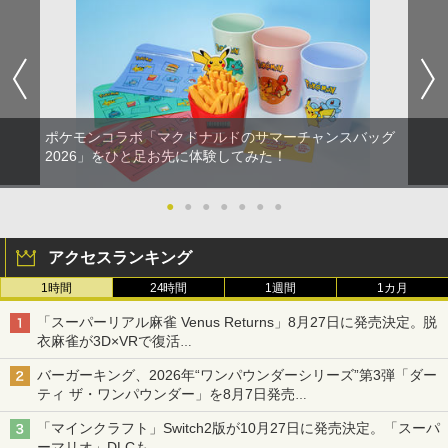
ポケモンコラボ「マクドナルドのサマーチャンスバッグ
2026」をひと足お先に体験してみた！
●
●
●
●
●
●
●
アクセスランキング
1時間
24時間
1週間
1カ月
「スーパーリアル麻雀 Venus Returns」8月27日に発売決定。脱
衣麻雀が3D×VRで復活
発売から2週間は20%オフになるセールが実施
バーガーキング、2026年“ワンパウンダーシリーズ”第3弾「ダー
ティ ザ・ワンパウンダー」を8月7日発売
「特製ガーリックマヨソース」を使用した超大型チーズバーガー
「マインクラフト」Switch2版が10月27日に発売決定。「スーパ
ーマリオ」DLCも